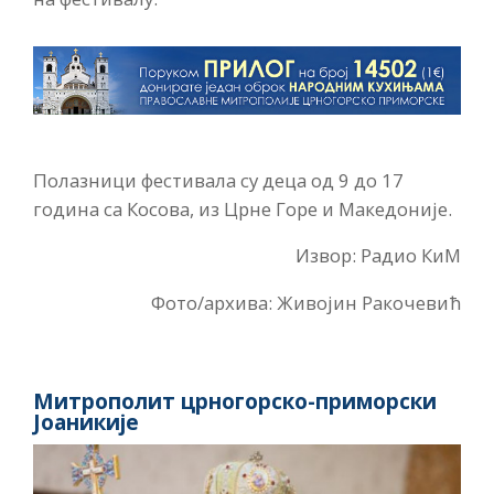
Полазници фестивала су деца од 9 до 17
година са Косова, из Црне Горе и Македоније.
Извор: Радио КиМ
Фото/архива: Живојин Ракочевић
Митрополит црногорско-приморски
Јоаникије