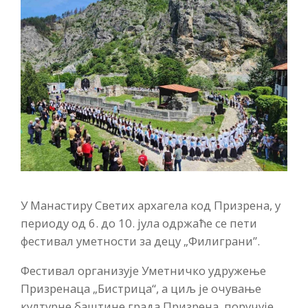
У Манастиру Светих архагела код Призрена, у
периоду од 6. до 10. јула одржаће се пети
фестивал уметности за децу „Филиграни”.
Фестивал организује Уметничко удружење
Призренаца „Бистрица“, а циљ је очување
културне баштине града Призрена, поручује