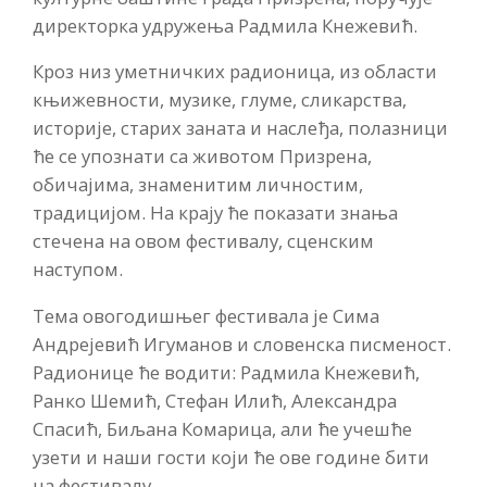
директорка удружења Радмила Кнежевић.
Кроз низ уметничких радионица, из области
књижевности, музике, глуме, сликарства,
историје, старих заната и наслеђа, полазници
ће се упознати са животом Призрена,
обичајима, знаменитим личностим,
традицијом. На крају ће показати знања
стечена на овом фестивалу, сценским
наступом.
Тема овогодишњег фестивала је Сима
Андрејевић Игуманов и словенска писменост.
Радионице ће водити: Радмила Кнежевић,
Ранко Шемић, Стефан Илић, Александра
Спасић, Биљана Комарица, али ће учешће
узети и наши гости који ће ове године бити
на фестивалу.