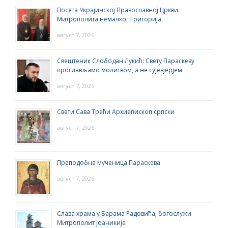
Посета Украјинској Православној Цркви
Митрополита немачког Григорија
август 7, 2026
Свештеник Слободан Лукић: Свету Параскеву
прослављамо молитвом, а не сујевјерјем
август 7, 2026
Свети Сава Трећи Архиепископ српски
август 7, 2026
Преподобна мученица Параскева
август 7, 2026
Слава храма у Барама Радовића, богослужи
Митрополит Јоаникије