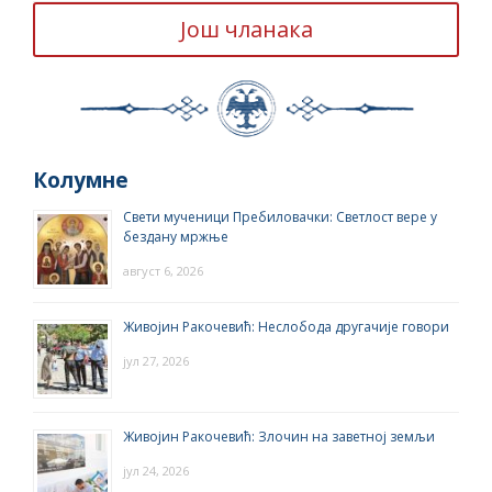
Још чланака
Колумне
Свети мученици Пребиловачки: Светлост вере у
бездану мржње
август 6, 2026
Живојин Ракочевић: Неслобода другачије говори
јул 27, 2026
Живојин Ракочевић: Злочин на заветној земљи
јул 24, 2026