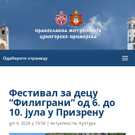
Фестивал за децу
“Филиграни” од 6. до
10. јула у Призрену
јул 4, 2026 у 19:58
|
Актуелности
,
Култура