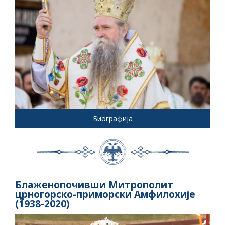
Биографија
Блаженопочивши Митрополит
црногорско-приморски Амфилохије
(1938-2020)