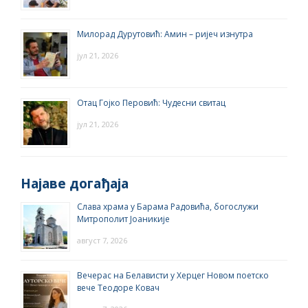
Милорад Дурутовић: Амин – ријеч изнутра
јул 21, 2026
Отац Гојко Перовић: Чудесни свитац
јул 21, 2026
Најаве догађаја
Слава храма у Барама Радовића, богослужи
Митрополит Јоаникије
август 7, 2026
Вечерас на Белависти у Херцег Новом поетско
вече Теодоре Ковач