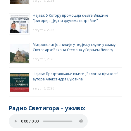
август 7, 2026
Најава: У Котору промоција књиге Владике
Григорија ,,Једни другима потребни”
август 7, 2026
Митрополит Јоаникије у недјељу служи у храму
Светог архиђакона Стефана у Горњем Липову
август 6, 2026
Најава: Представљање књиге „Залог за вјечност“
аутора Александра Вујовића
август 6, 2026
Радио Светигора – yживо: