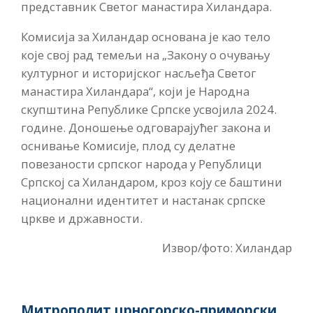
представник Светог манастира Хиландара.
Комисија за Хиландар основана је као тело
које свој рад темељи на „Закону о очувању
културног и историјског насљеђа Светог
манастира Хиландара“, који је Народна
скупштина Републике Српске усвојила 2024.
године. Доношење одговарајућег закона и
оснивање Комисије, плод су делатне
повезаности српског народа у Републици
Српској са Хиландаром, кроз коју се баштини
национални идентитет и настанак српске
цркве и државности.
Извор/фото: Хиландар
Митрополит црногорско-приморски