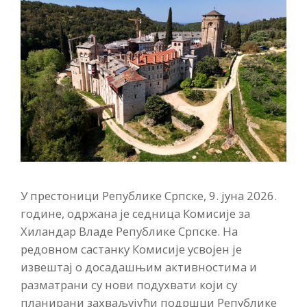
У престоници Републике Српске, 9. јуна 2026.
године, одржана је седница Комисије за
Хиландар Владе Републике Српске. На
редовном састанку Комисије усвојен је
извештај о досадашњим активностима и
разматрани су нови подухвати који су
планирани захваљујући подршци Републике