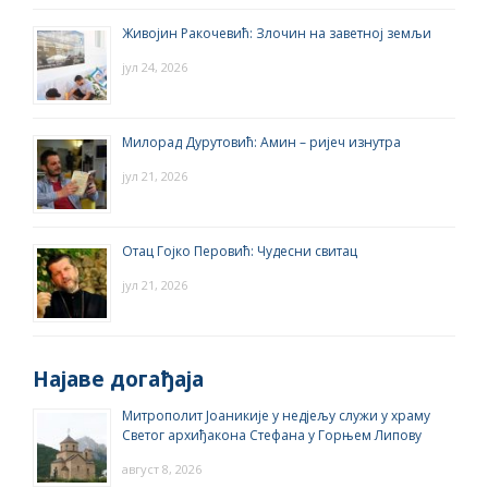
Живојин Ракочевић: Злочин на заветној земљи
јул 24, 2026
Милорад Дурутовић: Амин – ријеч изнутра
јул 21, 2026
Отац Гојко Перовић: Чудесни свитац
јул 21, 2026
Најаве догађаја
Митрополит Јоаникије у недјељу служи у храму
Светог архиђакона Стефана у Горњем Липову
август 8, 2026