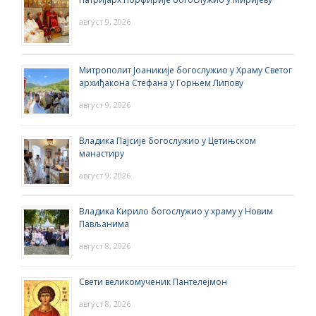
август 9, 2026
Митрополит Јоаникије богослужио у Храму Светог
архиђакона Стефана у Горњем Липову
август 9, 2026
Владика Пајсије богослужио у Цетињском
манастиру
август 9, 2026
Владика Кирило богослужио у храму у Новим
Пављанима
август 8, 2026
Свети великомученик Пантелејмон
август 8, 2026