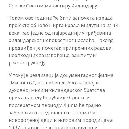
Српске Светом манастиру Хиландару.
Током ове године ће бити започета израда
пројекта обнове Пирга краља Милутина из 14.
века, као једне од највреднијих грађевина
хиландарског непокретног наслеђа. Такође,
предвиђен је почетак припремних радова
неопходних за извођење, заштиту и
реконструкцију.
У току је реализација документарног филма
„Милошта”, посвећен добротворној и
духовној мисији хиландарског братства
према народу Републике Српске у
послератном периоду. Филм ће трајно
забележити сведочанства о помоћи
новорођеној деци и њиховим породицама
1997. године, те допринети очувању