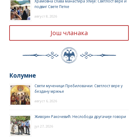
Храмовна слава манастира Улије: Светлост вере и
подвиг Свете Петке
август 8, 2026
Још чланака
Колумне
Свети мученици Пребиловачки: Светлост вере у
бездану мржње
август 6, 2026
Живојин Ракочевић: Неслобода другачије говори
јул 27, 2026