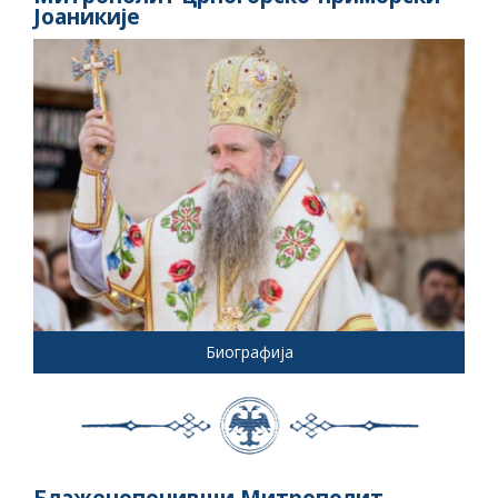
Јоаникије
Биографија