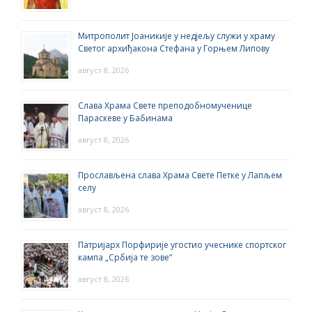
Митрополит Јоаникије у недјељу служи у храму
Светог архиђакона Стефана у Горњем Липову
август 8, 2026
Слава Храма Свете преподобномученице
Параскеве у Бабинама
август 8, 2026
Прослављена слава Храма Свете Петке у Лапљем
селу
август 8, 2026
Патријарх Порфирије угостио учеснике спортског
кампа „Србија те зове“
август 8, 2026