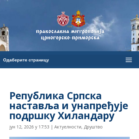
Република Српска
наставља и унапређује
подршку Хиландару
јун 12, 2026 у 17:53
|
Актуелности
,
Друштво