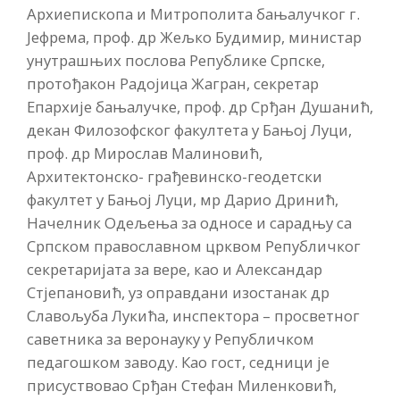
Архиепископа и Митрополита бањалучког г.
Јефрема, проф. др Жељко Будимир, министар
унутрашњих послова Републике Српске,
протођакон Радојица Жагран, секретар
Епархије бањалучке, проф. др Срђан Душанић,
декан Филозофског факултета у Бањој Луци,
проф. др Мирослав Малиновић,
Архитектонско- грађевинско-геодетски
факултет у Бањој Луци, мр Дарио Дринић,
Начелник Одељења за односе и сарадњу са
Српском православном црквом Републичког
секретаријата за вере, као и Александар
Стјепановић, уз оправдани изостанак др
Славољуба Лукића, инспектора – просветног
саветника за веронауку у Републичком
педагошком заводу. Као гост, седници је
присуствовао Срђан Стефан Миленковић,