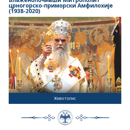
Блаженопочивши Митрополит
црногорско-приморски Амфилохије
(1938-2020)
Животопис