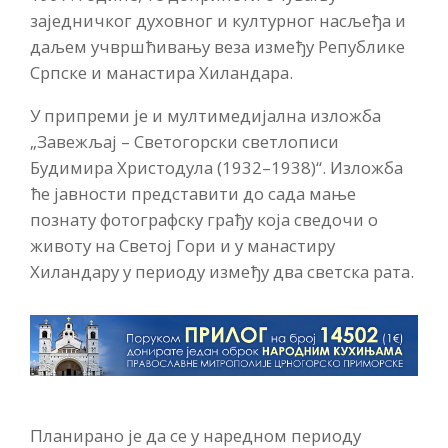
заједничког духовног и културног насљеђа и
даљем учвршћивању веза између Републике
Српске и манастира Хиландара.
У припреми је и мултимедијална изложба
„Завежљај – Светогорски светлописи
Будимира Христодула (1932–1938)“. Изложба
ће јавности представити до сада мање
познату фотографску грађу која сведочи о
животу на Светој Гори и у манастиру
Хиландару у периоду између два светска рата.
Планирано је да се у наредном периоду