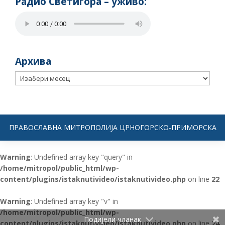
Радио Светигора – yживо:
Архива
Архива
ПРАВОСЛАВНА МИТРОПОЛИЈА ЦРНОГОРСКО-ПРИМОРСКА
Warning
: Undefined array key "query" in
/home/mitropol/public_html/wp-
content/plugins/istaknutivideo/istaknutivideo.php
on line
22
Warning
: Undefined array key "v" in
/home/mitropol/public_html/wp-
Подијели чланак
content/plugins/istaknutivideo/istaknutivideo.php
on line
24