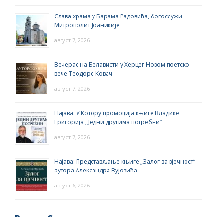
Слава храма у Барама Радовића, богослужи
Митрополит Јоаникије
август 7, 2026
Вечерас на Белависти у Херцег Новом поетско
вече Теодоре Ковач
август 7, 2026
Најава: У Котору промоција књиге Владике
Григорија ,,Једни другима потребни”
август 7, 2026
Најава: Представљање књиге „Залог за вјечност“
аутора Александра Вујовића
август 6, 2026