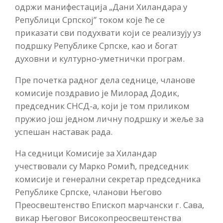
одржи манифестација „Дани Хиландара у
Републици Српској” током које ће се
приказати сви подухвати који се реализују уз
подршку Републике Српске, као и богат
духовни и културно-уметнички програм.
Пре почетка радног дела седнице, чланове
комисије поздравио је Милорад Додик,
председник СНСД-а, који је том приликом
пружио још једном личну подршку и жеље за
успешан наставак рада.
На седници Комисије за Хиландар
учествовали су Марко Ромић, председник
комисије и генерални секретар председника
Републике Српске, чланови Његово
Преосвештенство Епископ марчански г. Сава,
викар Његовог Високопреосвештенства