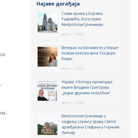
Најаве догађаја
Слава храма у Барама
Радовића, богослужи
Митрополит Јоаникије
август 7, 2026
Вечерас на Белависти у Херцег
Новом поетско вече Теодоре
ра
Ковач
август 7, 2026
Најава: У Котору промоција
,
књиге Владике Григорија
,,Једни другима потребни”
август 7, 2026
ом,
Митрополит Јоаникије у
недјељу служи у храму Светог
архиђакона Стефана у Горњем
Липову