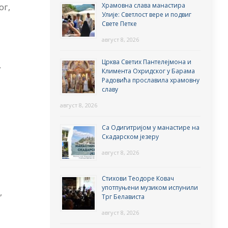
Храмовна слава манастира
ог,
Улије: Светлост вере и подвиг
Свете Петке
август 8, 2026
Црква Светих Пантелејмона и
у
Климента Охридског у Барама
Радовића прославила храмовну
славу
август 8, 2026
Са Одигитријом у манастире на
Скадарском језеру
август 8, 2026
Стихови Теодоре Ковач
употпуњени музиком испунили
,
Трг Белависта
август 8, 2026