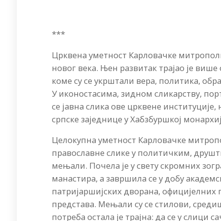
***
Црквена уметност Карловачке митропол
новог века. Њен развитак трајао је више
коме су се укрштали вера, политика, об
У иконостасима, зидном сликарству, по
се јавна слика ове црквене институције
српске заједнице у Хабзбуршкој монархиј
Целокупна уметност Карловачке митропол
православне слике у политичким, друшт
мењали. Почела је у свету скромних зог
манастира, а завршила се у добу академс
патријаршијских дворана, официјелних 
представа. Мењали су се стилови, среди
потреба остала је трајна: да се у слици 