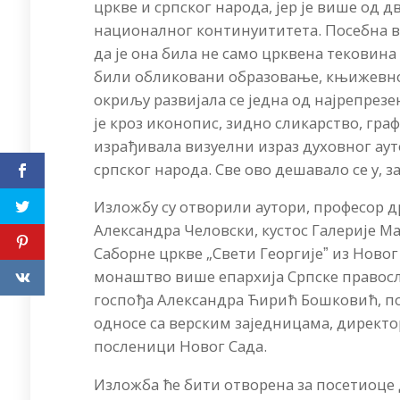
цркве и српског народа, јер је више од 
националног континуититета. Посебна в
да је она била не само црквена тековина
били обликовани образовање, књижевнос
окриљу развијала се једна од најрепрез
је кроз иконопис, зидно сликарство, гр
израђивала визуелни израз духовног аут
српског народа. Све ово дешавало се у, 
Изложбу су отворили аутори, професор 
Александра Человски, кустос Галерије М
Саборне цркве „Свети Георгијеˮ из Новог
монаштво више епархија Српске правосл
госпођа Александра Ћирић Бошковић, по
односе са верским заједницама, директо
посленици Новог Сада.
Изложба ће бити отворена за посетиоце 