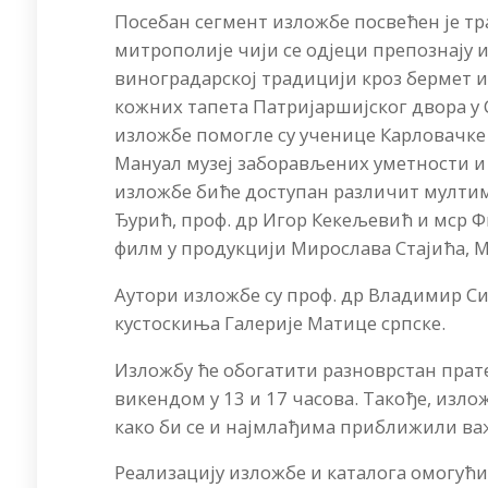
Посебан сегмент изложбе посвећен је т
митрополије чији се одјеци препознају и
виноградарској традицији кроз бермет 
кожних тапета Патријаршијског двора у 
изложбе помогле су ученице Карловачке
Мануал музеј заборављених уметности и
изложбе биће доступан различит мултиме
Ђурић, проф. др Игор Кекељевић и мср 
филм у продукцији Мирослава Стајића, Mi
Аутори изложбе су проф. др Владимир С
кустоскиња Галерије Матице српске.
Изложбу ће обогатити разноврстан прате
викендом у 13 и 17 часова. Такође, изл
како би се и најмлађима приближили важ
Реализацију изложбе и каталога омогући