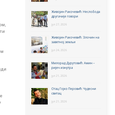
у
Живојин Ракочевић: Неслобода
другачије говори
ом,
јул 27, 2026
сти
Живојин Ракочевић: Злочин на
заветној земљи
јул 24, 2026
ом
Милорад Дурутовић: Амин –
ријеч изнутра
иди
јул 21, 2026
Отац Гојко Перовић: Чудесни
свитац
је
јул 21, 2026
у