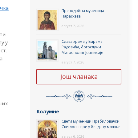
ачка
Преподобна мученица
Параскева
август 7, 2026
сти
у у
Слава храма у Барама
Радовића, богослужи
ст.
Митрополит Јоаникије
а
август 7, 2026
Још чланака
них
Колумне
Свети мученици Пребиловачки:
Светлост вере у бездану мржње
август 6, 2026