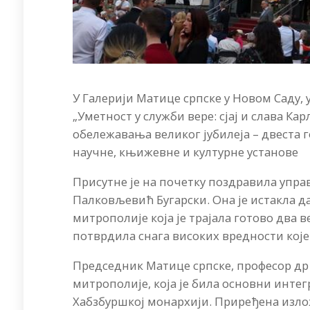
У Галерији Матице српске у Новом Саду, у
„Уметност у служби вере: сјај и слава Ка
обележавања великог јубилеја – двеста 
научне, књижевне и културне установе
Присутне је на почетку поздравила упра
Палковљевић Бугарски. Она је истакла да
митрополије која је трајала готово два в
потврдила снага високих вредности кој
Председник Матице српске, професор др 
митрополије, која је била основни инт
Хабзбуршкој монархији. Приређена излож