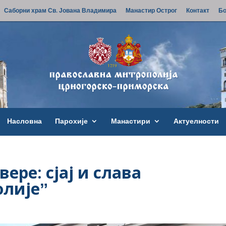
Саборни храм Св. Јована Владимира
Манастир Острог
Контакт
Бо
Насловна
Парохије
Манастири
Актуелности
ере: сјај и слава
олијеˮ