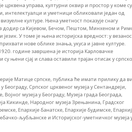
е црквена управа, културни оквир и простор у коме с
и, интелектуалци и уметници обликовали један од
визуелне културе. Њена уметност показује снагу
оз додир са Кијевом, Бечом, Пештом, Минхеном и Рим
 језик. У томе је њена историјска вредност: у везано
прихвати нове облике знања, укуса и јавне културе.
920. године завршена је историја Карловачке
и су њени сјај и слава оставили трајан отисак у српск
лерије Матице српске, публика ће имати прилику да в
 у Београду, Српског црквеног музеја у Сентандреји,
, Војног музеја у Београду, Музеја града Београда,
ја Кикинде, Народног музеја Зрењанина, Градског
ремске, Епархије банатске, Епархије будимске, Епархи
ребачко-љубљанске и Историјског-уметничког музеја 