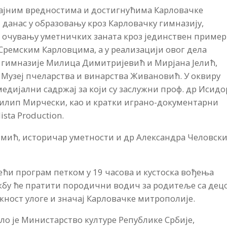
рајним вредностима и достигнућима Карловачке
 данас у образовању кроз Карловачку гимназију,
и очувању уметничких заната кроз јединствен пример
Сремским Карловцима, а у реализацији овог дела
 гимназије Милица Димитријевић и Мирјана Јелић,
 Музеј пчеларства и винарства Живановић. У оквиру
дијални садржај за који су заслужни проф. др Исидо
Филип Мирчески, као и кратки играно-документарни
sta Production.
имић, историчар уметности и др Александра Человски
ћи програм петком у 19 часова и кустоска вођења
ожбу ће пратити породични водич за родитеље са дец
ност улоге и значај Карловачке митрополије.
ло је Министарство културе Републике Србије,