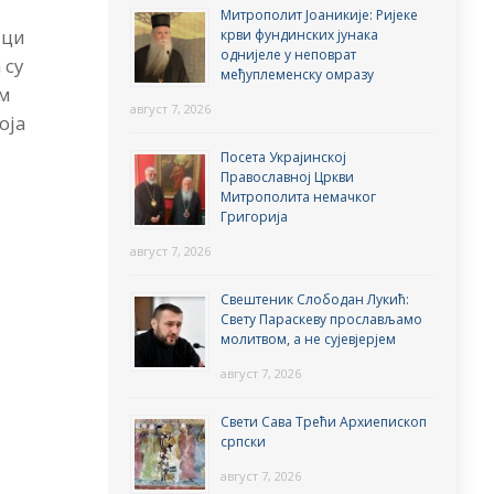
Митрополит Јоаникије: Ријеке
ици
крви фундинских јунака
однијеле у неповрат
 су
међуплеменску омразу
ом
август 7, 2026
оја
Посета Украјинској
Православној Цркви
Митрополита немачког
Григорија
август 7, 2026
Свештеник Слободан Лукић:
Свету Параскеву прослављамо
молитвом, а не сујевјерјем
август 7, 2026
Свети Сава Трећи Архиепископ
српски
август 7, 2026