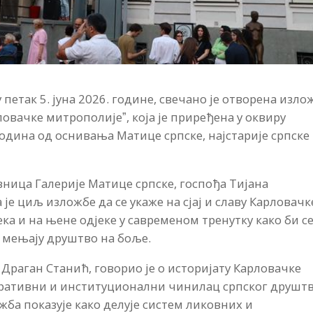
 петак 5. јуна 2026. године, свечано је отворена изло
рловачке митрополијеˮ, која је приређена у оквиру
година од оснивања Матице српске, најстарије српске
вница Галерије Матице српске, госпођа Тијана
 је циљ изложбе да се укаже на сјај и славу Карловачк
ека и на њене одјеке у савременом тренутку како би с
е мењају друштво на боље.
Драган Станић, говорио је о историјату Карловачке
егративни и институционални чинилац српског друштв
ба показује како делује систем ликовних и