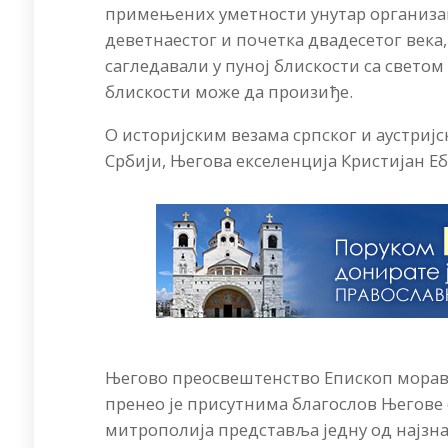
примењених уметности унутар организаци
деветнаестог и почетка двадесетог века,
сагледавали у пуној блискости са светом 
блискости може да произиђе.
О историјским везама српског и аустријс
Србији, Његова екселенција Кристијан Еб
Његово преосвештенство Епископ моравич
пренео је присутнима благослов Његове с
митрополија представља једну од најзна