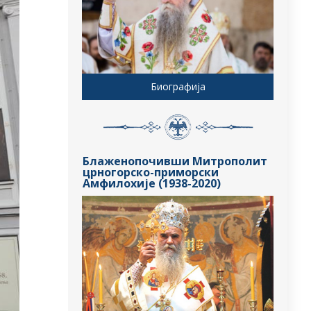
Биографија
Блаженопочивши Митрополит
црногорско-приморски
Амфилохије (1938-2020)