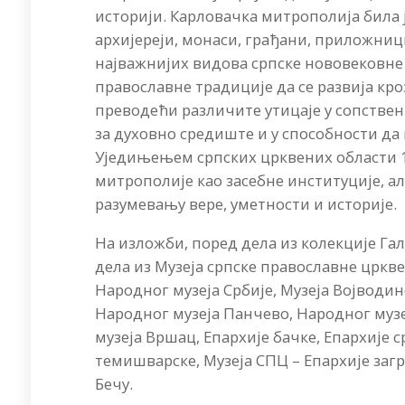
историји. Карловачка митрополија била ј
архијереји, монаси, грађани, приложниц
најважнијих видова српске нововековне 
православне традиције да се развија кр
преводећи различите утицаје у сопствени
за духовно средиште и у способности да 
Уједињењем српских црквених области 1
митрополије као засебне институције, ал
разумевању вере, уметности и историје.
На изложби, поред дела из колекције Га
дела из Музеја српске православне цркве
Народног музеја Србије, Музеја Војводине
Народног музеја Панчево, Народног музе
музеја Вршац, Епархије бачке, Епархије с
темишварске, Музеја СПЦ – Епархије заг
Бечу.