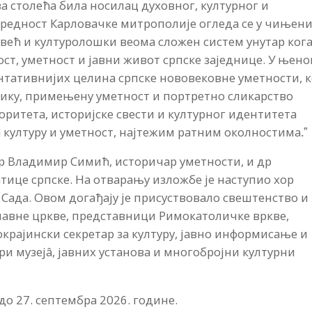
два столећа била носилац духовног, културног и
редност Карловачке митрополије огледа се у чињен
 већ и културолошки веома сложен систем унутар кога
т, уметност и јавни живот српске заједнице. У њен
ентативнијих целина српске нововековне уметности, к
афику, примењену уметност и портретно сликарство
оритета, историјске свести и културног идентитета
за културу и уметност, најтежим ратним околностима
ˮ
.
др Владимир Симић, историчар уметности, и др
атице српске. На отварању изложбе је наступио хор
 Сада. Овом догађају је присуствовало свештенство и
авне цркве, представници Римокатоличке вркве,
крајински секретар за културу, јавно информисање и
ри музејâ, јавних установа и многобројни културни
до 27. септембра 2026. године.