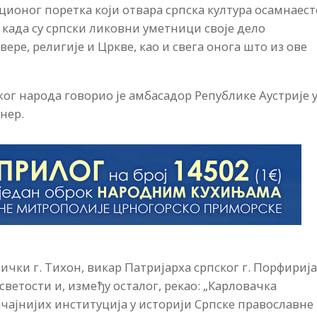
оног поретка који отвара српска култура осамнаест
 када су српски ликовни уметници своје дело
вере, религије и Цркве, као и свега онога што из ове
ког народа говорио је амбасадор Републике Аустрије 
нер.
ки г. Тихон, викар Патријарха српског г. Порфирија
ветости и, између осталог, рекао: „Карловачка
чајнијих институција у историји Српске православне