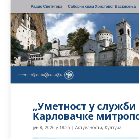
Радио Светигора
Саборни храм Христовог Васкрсења
„Уметност у служби в
Карловачке митроп
јун 8, 2026 у 18:25
|
Актуелности
,
Култура