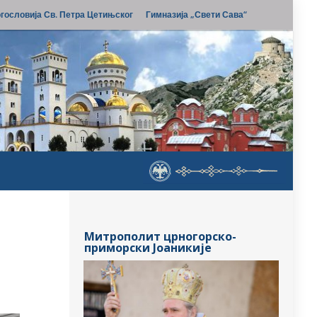
гословија Св. Петра Цетињског
Гимназија „Свети Сава“
Митрополит црногорско-
приморски Јоаникије