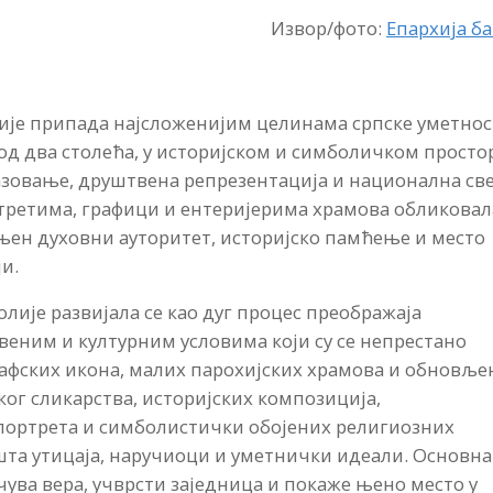
Извор/фото:
Епархија б
ије припада најсложенијим целинама српске уметно
 од два столећа, у историјском и симболичком простор
разовање, друштвена репрезентација и национална све
ртретима, графици и ентеријерима храмова обликовал
, њен духовни ауторитет, историјско памћење и место
и.
ије развијала се као дуг процес преображаја
веним и културним условима који су се непрестано
рафских икона, малих парохијских храмова и обновље
ког сликарства, историјских композиција,
портрета и симболистички обојених религиозних
шта утицаја, наручиоци и уметнички идеали. Основна
сачува вера, учврсти заједница и покаже њено место у