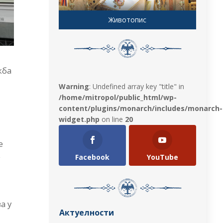
Животопис
жба
Warning
: Undefined array key "title" in
/home/mitropol/public_html/wp-
content/plugins/monarch/includes/monarch-
widget.php
on line
20
е
е
Facebook
YouTube
а у
Актуелности