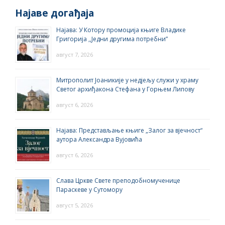
Најаве догађаја
Најава: У Котору промоција књиге Владике
Григорија ,,Једни другима потребни”
август 7, 2026
Митрополит Јоаникије у недјељу служи у храму
Светог архиђакона Стефана у Горњем Липову
август 6, 2026
Најава: Представљање књиге „Залог за вјечност“
аутора Александра Вујовића
август 6, 2026
Слава Цркве Свете преподобномученице
Параскеве у Сутомору
август 5, 2026