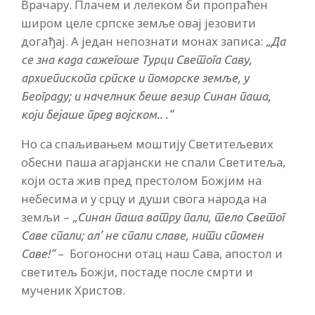
Врачару. Плачем и лелеком би пропраћен
широм целе српске земље овај језовити
догађај. А један непознати монах записа:
„Да
се зна када сажегоше Турци Светога Саву,
архиепископа српске и поморске земље, у
Београду; и начелник беше везир Синан паша,
који бејаше пред војском.. .“
Но са спаљивањем моштију Светитељевих
обесни паша агарјански не спали Светитеља,
који оста жив пред престолом Божјим на
небесима и у срцу и души свога народа на
земљи –
„Синан паша ватру пали, тело Светог
Саве спали; ал’ не спали славе, нити спомен
– Богоносни отац наш Сава, апостол и
Саве!“
светитељ Божји, постаде после смрти и
мученик Христов.