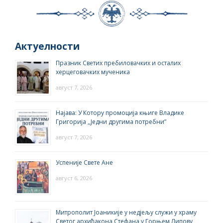
Актуелности
Празник Светих пребиловачких и осталих
херцеговачких мученика
август 7, 2026
Најава: У Котору промоција књиге Владике
Григорија ,,Једни другима потребни”
август 7, 2026
Успеније Свете Ане
август 6, 2026
Митрополит Јоаникије у недјељу служи у храму
Светог архиђакона Стефана у Горњем Липову