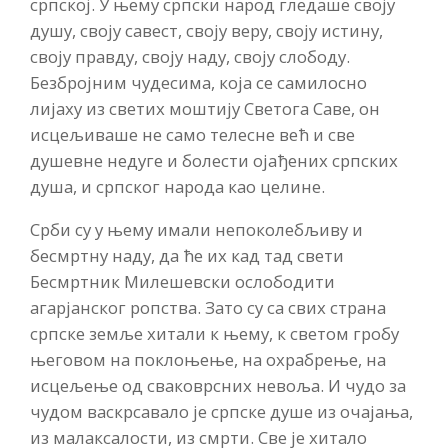
српској. У њему српски народ гледаше своју
душу, своју савест, своју веру, своју истину,
своју правду, своју наду, своју слободу.
Безбројним чудесима, која се самилосно
лијаху из светих моштију Светога Саве, он
исцељиваше не само телесне већ и све
душевне недуге и болести ојађених српских
душа, и српског народа као целине.
Срби су у њему имали непоколебљиву и
бесмртну наду, да ће их кад тад свети
Бесмртник Милешевски ослободити
агарјанског ропства. Зато су са свих страна
српске земље хитали к њему, к светом гробу
његовом на поклоњење, на охрабрење, на
исцељење од сваковрсних невоља. И чудо за
чудом васкрсавало је српске душе из очајања,
из малаксалости, из смрти. Све је хитало