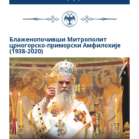
Блаженопочивши Митрополит
црногорско-приморски Амфилохије
(1938-2020)