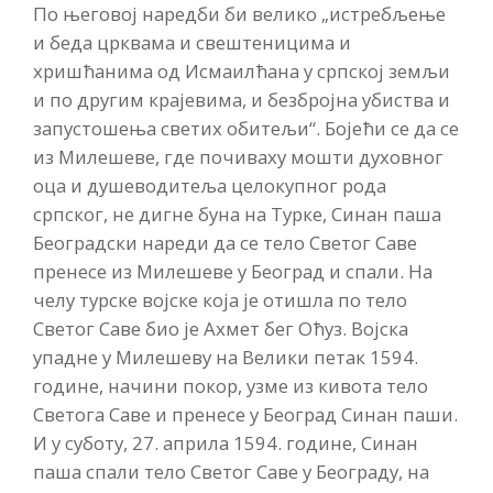
По његовој наредби би велико „истребљење
и беда црквама и свештеницима и
хришћанима од Исмаилћана у српској земљи
и по другим крајевима, и безбројна убиства и
запустошења светих обитељи“. Бојећи се да се
из Милешеве, где почиваху мошти духовног
оца и душеводитеља целокупног рода
српског, не дигне буна на Турке, Синан паша
Београдски нареди да се тело Светог Саве
пренесе из Милешеве у Београд и спали. На
челу турске војске која је отишла по тело
Светог Саве био је Ахмет бег Оћуз. Војска
упадне у Милешеву на Велики петак 1594.
године, начини покор, узме из кивота тело
Светога Саве и пренесе у Београд Синан паши.
И у суботу, 27. априла 1594. године, Синан
паша спали тело Светог Саве у Београду, на