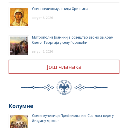
Света великомученица Христина
август 6, 2026
Митрополит Јоаникије освештао звоно за Храм
Светог Георгија у селу Горовићи
август 6, 2026
Још чланака
Колумне
Свети мученици Пребиловачки: Светлост вере у
бездану мржње