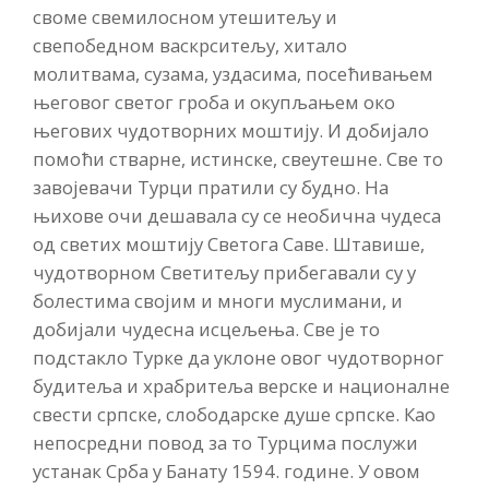
своме свемилосном утешитељу и
свепобедном васкрситељу, хитало
молитвама, сузама, уздасима, посећивањем
његовог светог гроба и окупљањем око
његових чудотворних моштију. И добијало
помоћи стварне, истинске, свеутешне. Све то
завојевачи Турци пратили су будно. На
њихове очи дешавала су се необична чудеса
од светих моштију Светога Саве. Штавише,
чудотворном Светитељу прибегавали су у
болестима својим и многи муслимани, и
добијали чудесна исцељења. Све је то
подстакло Турке да уклоне овог чудотворног
будитеља и храбритеља верске и националне
свести српске, слободарске душе српске. Као
непосредни повод за то Турцима послужи
устанак Срба у Банату 1594. године. У овом