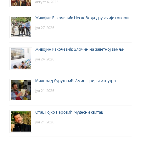
август 6, 2026
Живојин Ракочевић: Неслобода другачије говори
јул 27, 2026
Живојин Ракочевић: Злочин на заветној земљи
јул 24, 2026
Милорад Дурутовић: Амин – ријеч изнутра
јул 21, 2026
Отац Гојко Перовић: Чудесни свитац
јул 21, 2026