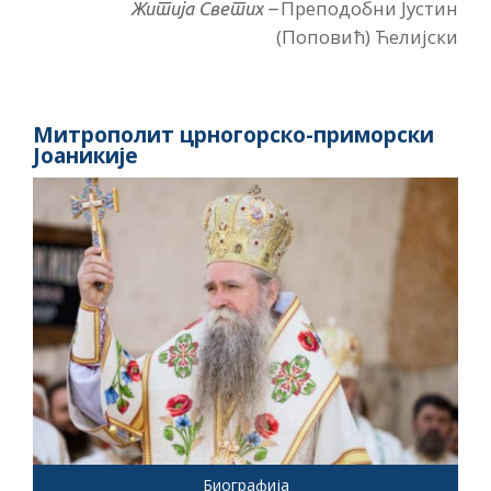
Преподобни Јустин
Житија Светих –
(Поповић) Ћелијски
Митрополит црногорско-приморски
Јоаникије
Биографија