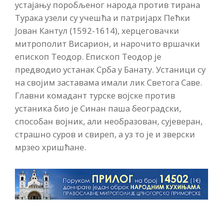
устајању поробљеног народа против тирана
Турака узели су учешћа и патријарх Пећки
Јован Кантул (1592-1614), херцеговачки
митрополит Висарион, и нарочито вршачки
епископ Теодор. Епископ Теодор је
предводио устанак Срба у Банату. Устаници су
на својим заставама имали лик Светога Саве.
Главни комадант турске војске против
устаника био је Синан паша београдски,
способан војник, али необразован, сујеверан,
страшно суров и свиреп, а уз то је и зверски
мрзео хришћане.