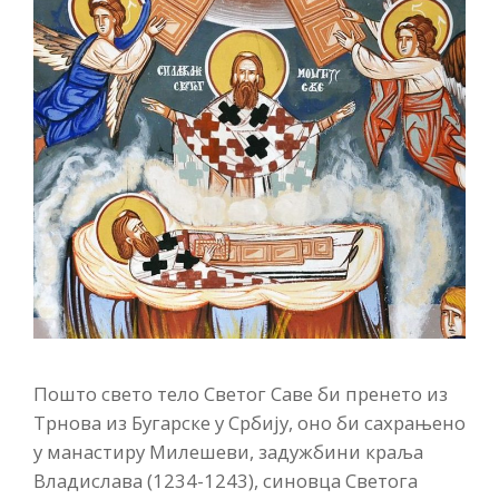
Пошто свето тело Светог Саве би пренето из
Трнова из Бугарске у Србију, оно би сахрањено
у манастиру Милешеви, задужбини краља
Владислава (1234-1243), синовца Светога