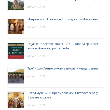
август 6, 2026
Митрополит Атанасије богослужио у Милешеви
август 6, 2026
Најава: Представљање књиге „Залог за вјечност“
аутора Александра Вујовића
август 6, 2026
Трећи дан Љетне духовне школе у Херцеговини
август 6, 2026
Свети мученици Пребиловачки: Светлост вере у
бездану мржње
август 6, 2026