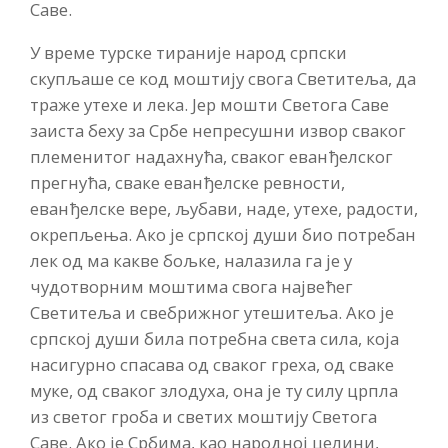
Саве.
У време турске тираније народ српски
скупљаше се код моштију свога Светитеља, да
траже утехе и лека. Јер мошти Светога Саве
заиста беху за Србе непресушни извор сваког
племенитог надахнућа, сваког еванђелског
прегнућа, сваке еванђелске ревности,
еванђелске вере, љубави, наде, утехе, радости,
окрепљења. Ако је српској души био потребан
лек од ма какве бољке, налазила га је у
чудотворним моштима свога највећег
Светитеља и свебрижног утешитеља. Ако је
српској души била потребна света сила, која
насигурно спасава од сваког греха, од сваке
муке, од сваког злодуха, она је ту силу црпла
из светог гроба и светих моштију Светога
Саве. Ако је Србима, као народној целини,