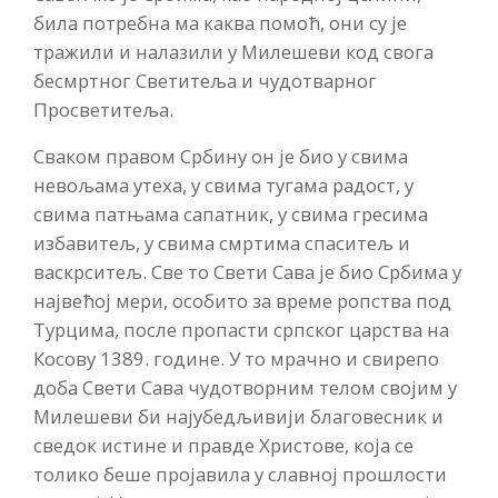
била потребна ма каква помоћ, они су је
тражили и налазили у Милешеви код свога
бесмртног Светитеља и чудотварног
Просветитеља.
Сваком правом Србину он је био у свима
невољама утеха, у свима тугама радост, у
свима патњама сапатник, у свима гресима
избавитељ, у свима смртима спаситељ и
васкрситељ. Све то Свети Сава је био Србима у
највећој мери, особито за време ропства под
Турцима, после пропасти српског царства на
Косову 1389. године. У то мрачно и свирепо
доба Свети Сава чудотворним телом својим у
Милешеви би најубедљивији благовесник и
сведок истине и правде Христове, која се
толико беше пројавила у славној прошлости