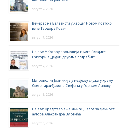
август 7, 2026
Вечерас на Белависти у Херцег Новом поетско
вече Теодоре Ковач
август 7, 2026
Најава: У Котору промоција књиге Владике
Григорија ,,Једни другима потребни”
август 7, 2026
Митрополит Јоаникије у недјељу служи у храму
Светог архиђакона Стефана у Горњем Липову
август 6, 2026
Најава: Представљање књиге „Залог за вјечност“
аутора Александра Вујовића
август 6, 2026