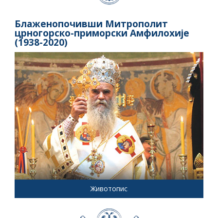
Блаженопочивши Митрополит
црногорско-приморски Амфилохије
(1938-2020)
Животопис