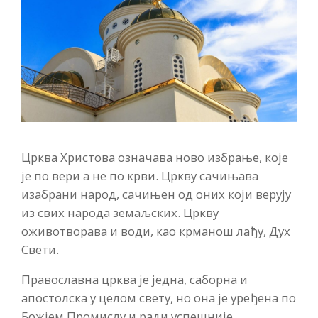
Црква Христова означава ново избрање, које
је по вери а не по крви. Цркву сачињава
изабрани народ, сачињен од оних који верују
из свих народа земаљских. Цркву
оживотворава и води, као крманош лађу, Дух
Свети.
Православна црква је једна, саборна и
апостолска у целом свету, но она је уређена по
Божјем Промислу и ради успешније