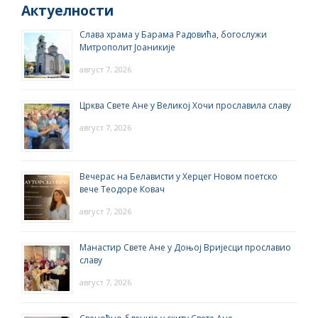
Актуелности
Слава храма у Барама Радовића, богослужи
Митрополит Јоаникије
август 7, 2026
Црква Свете Ане у Великој Хочи прославила славу
август 7, 2026
Вечерас на Белависти у Херцег Новом поетско
вече Теодоре Ковач
август 7, 2026
Манастир Свете Ане у Доњој Вријесци прославио
славу
август 7, 2026