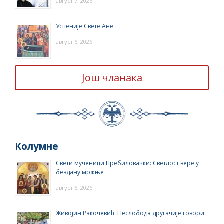
август 7, 2026
Успеније Свете Ане
август 6, 2026
Још чланака
Колумне
Свети мученици Пребиловачки: Светлост вере у
бездану мржње
август 6, 2026
Живојин Ракочевић: Неслобода другачије говори