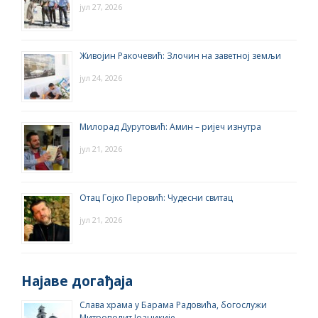
јул 27, 2026
Живојин Ракочевић: Злочин на заветној земљи
јул 24, 2026
Милорад Дурутовић: Амин – ријеч изнутра
јул 21, 2026
Отац Гојко Перовић: Чудесни свитац
јул 21, 2026
Најаве догађаја
Слава храма у Барама Радовића, богослужи
Митрополит Јоаникије