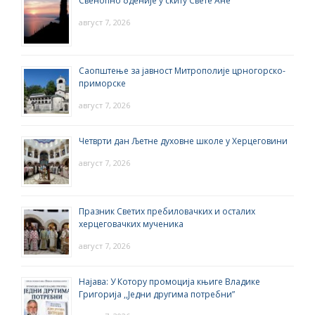
Свеноћно бденије у скиту Свете Ане
август 7, 2026
Саопштење за јавност Митрополије црногорско-
приморске
август 7, 2026
Четврти дан Љетне духовне школе у Херцеговини
август 7, 2026
Празник Светих пребиловачких и осталих
херцеговачких мученика
август 7, 2026
Најава: У Котору промоција књиге Владике
Григорија ,,Једни другима потребни”