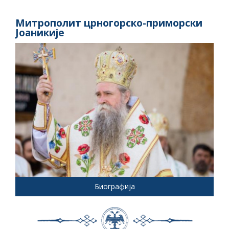
Митрополит црногорско-приморски
Јоаникије
Биографија