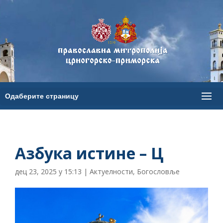
Азбука истине – Ц
дец 23, 2025 у 15:13
|
Актуелности
,
Богословље