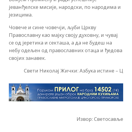
јеванђелске мисије, народски, по народима и
језицима.
Човече и сине човечји, љуби Цркву
Православну као мајку своју духовну, и чувај
се од јеретика и секташа, а да не будеш на
небу одељен од православних отаца и ђедова
својих занавек.
Свети Николај Жички: Азбука истине – Ц
Извор: Светосавље