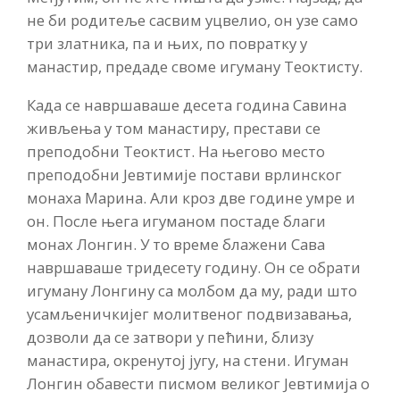
не би родитеље сасвим уцвелио, он узе само
три златника, па и њих, по повратку у
манастир, предаде своме игуману Теоктисту.
Када се навршаваше десета година Савина
живљења у том манастиру, престави се
преподобни Теоктист. На његово место
преподобни Јевтимије постави врлинског
монаха Марина. Али кроз две године умре и
он. После њега игуманом постаде благи
монах Лонгин. У то време блажени Сава
навршаваше тридесету годину. Он се обрати
игуману Лонгину са молбом да му, ради што
усамљеничкијег молитвеног подвизавања,
дозволи да се затвори у пећини, близу
манастира, окренутој југу, на стени. Игуман
Лонгин обавести писмом великог Јевтимија о