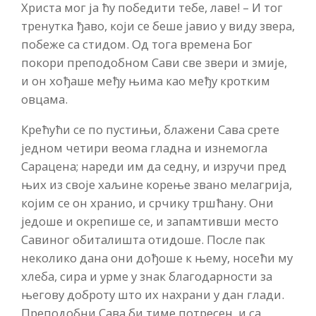
Христа мог ја ћу победити тебе, лаве! – И тог
тренутка ђаво, који се беше јавио у виду звера,
побеже са стидом. Од тога времена Бог
покори преподобном Сави све звери и змије,
и он хођаше међу њима као међу кротким
овцама.
Крећући се по пустињи, блажени Сава срете
једном четири веома гладна и изнемогла
Сарацена; нареди им да седну, и изручи пред
њих из своје хаљине корење звано мелагрија,
којим се он хранио, и срчику тршћану. Они
једоше и окрепише се, и запамтивши место
Савиног обиталишта отидоше. После пак
неколико дана они дођоше к њему, носећи му
хлеба, сира и урме у знак благодарности за
његову доброту што их нахрани у дан глади.
Преподобни Сава би тиме потресен, и са