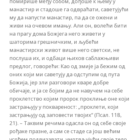
помирише међу собом, дођоше к њему у
манастир и стадоше га одвраћати, саветујући
му да напусти манастир, па да се ожени и
живи на очевом имању. Али он, волећи бити
на прагу дома Божјега него живети у
шаторима грешничким, и љубећи
манастирски живот више него светски, не
послуша их, и одбаци њихов саблажњиви
предлог, говорећи: Као од змије ја бежим од
оних који ми саветују да одступим од пута
Божија, јер зли разговори кваре добре
обичаје, и ја се бојим да не навучем на себе
проклетство којим пророк проклиње оне који
застрањују у поквареност: „проклети, који
застрањују од заповести твојих“ (Псал. 118,
21). – Таквим речима одасла он од себе своје
рођаке празне, а сам се стаде са још већим
усрђем подвизавати, умртвљујући своје тело