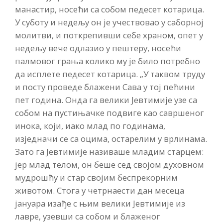
манастир, носећи са собом педесет котарица.
У суботу и недељу он је учествовао у саборној
молитви, и поткрепивши себе храном, опет у
недељу вече одлазио у пештеру, носећи
палмовог грања колико му је било потребно
да исплете педесет котарица. „У таквом труду
и посту проведе блажени Сава у тој пећини
пет година. Онда га велики Јевтимије узе са
собом на пустињачке подвиге као савршеног
инока, који, иако млад по годинама,
изједначи се са оцима, остарелим у врлинама.
Зато га Јевтимије називаше младим старцем:
јер млад телом, он беше сед својом духовном
мудрошћу и стар својим беспрекорним
животом. Стога у четрнаести дан месеца
јануара изађе с њим велики Јевтимије из
лавре, узевши са собом и блаженог