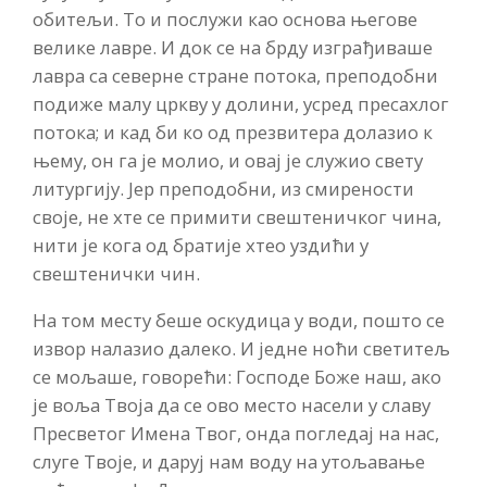
обитељи. То и послужи као основа његове
велике лавре. И док се на брду изграђиваше
лавра са северне стране потока, преподобни
подиже малу цркву у долини, усред пресахлог
потока; и кад би ко од презвитера долазио к
њему, он га је молио, и овај је служио свету
литургију. Јер преподобни, из смирености
своје, не хте се примити свештеничког чина,
нити је кога од братије хтео уздићи у
свештенички чин.
На том месту беше оскудица у води, пошто се
извор налазио далеко. И једне ноћи светитељ
се мољаше, говорећи: Господе Боже наш, ако
је воља Твоја да се ово место насели у славу
Пресветог Имена Твог, онда погледај на нас,
слуге Твоје, и даруј нам воду на утољавање