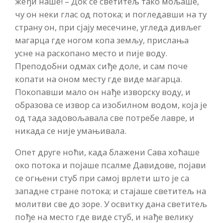
жеђи наше! – Док се светитељ тако мољаше,
чу он неки глас од потока; и погледавши на ту
страну он, при сјају месечине, угледа дивљег
магарца где ногом копа земљу, прислања
усне на раскопано место и пије воду.
Преподобни одмах сиђе доле, и сам поче
копати на оном месту где виде магарца.
Покопавши мало он нађе изворску воду, и
образова се извор са изобилном водом, која је
од тада задовољавала све потребе лавре, и
никада се није умањивала.
Опет друге ноћи, када блажени Сава хоћаше
око потока и појаше псалме Давидове, појави
се огњени стуб при самој врлети што је са
западне стране потока; и стајаше светитељ на
молитви све до зоре. У освитку дана светитељ
пође на место где виде стуб, и нађе велику