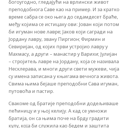
богоугодно, гледајући на врлински живот
преподобнога Саве као на пример. И за кратко
време сабра се око њега до седамдесет браће,
међу којима се истицаху ови: Јован који потом
би игуман нове лавре; Јаков који сагради на
Јордану лавру, звану Пиргион; Фирмин и
Севиријан, од којих први устројио лавру у
Махмасу, а други – манастир у Варихи; Јулијан
– стројитељ лавре на Јордану, која се називала
Несклерава, и многи други свети мужеви, чија
су имена записана у књигама вечнога живота.
Свима њима бејаше преподобни Сава игуман,
путовоћа и пастир.
Свакоме од братије преподобни додељиваше
пећиницу и у њој келију. А кад се умножи
братија, он са њима поче на брду градити
кулу, која би служила као бедем и заштита