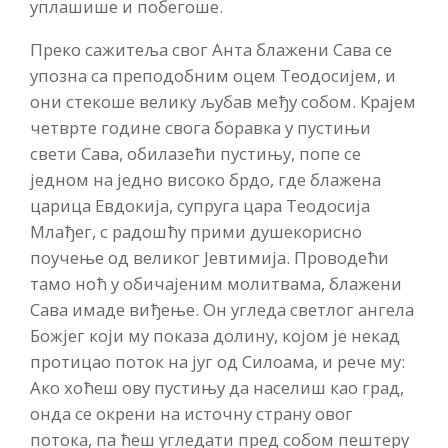
уплашише и побегоше.
Преко сажитеља свог Анта блажени Сава се
упозна са преподобним оцем Теодосијем, и
они стекоше велику љубав међу собом. Крајем
четврте године свога боравка у пустињи
свети Сава, обилазећи пустињу, попе се
једном на једно високо брдо, где блажена
царица Евдокија, супруга цара Теодосија
Млађег, с радошћу прими душекорисно
поучење од великог Јевтимија. Проводећи
тамо ноћ у обичајеним молитвама, блажени
Сава имаде виђење. Он угледа светлог ангела
Божјег који му показа долину, којом је некад
протицао поток на југ од Силоама, и рече му:
Ако хоћеш ову пустињу да населиш као град,
онда се окрени на источну страну овог
потока, па ћеш угледати пред собом пештеру