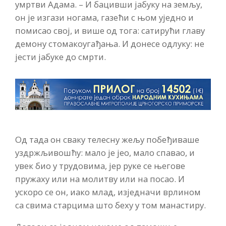
умртви Адама. – И бацивши јабуку на земљу,
он је изгази ногама, газећи с њом уједно и
помисао свој, и више од тога: сатирући главу
демону стомакоугађања. И донесе одлуку: не
јести јабуке до смрти.
Од тада он сваку телесну жељу побеђиваше
уздржљивошћу: мало је јео, мало спавао, и
увек био у трудовима, јер руке се његове
пружаху или на молитву или на посао. И
ускоро се он, иако млад, изједначи врлином
са свима старцима што беху у том манастиру.