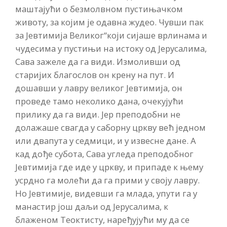
маштајући о безмолвном пустињачком
животу, за којим је одавна жудео. Чувши пак
за Јевтимија Великог“који сијаше врлинама и
чудесима у пустињи на истоку од Јерусалима,
Сава зажеле да га види. Измоливши од
старијих благослов он крену на пут. И
дошавши у лавру великог Јевтимија, он
проведе тамо неколико дана, очекујући
прилику да га види. Јер преподобни не
долажаше свагда у саборну цркву већ једном
или двапута у седмици, и у извесне дане. А
кад дође субота, Сава угледа преподобног
Јевтимија где иде у цркву, и припаде к њему
усрдно га молећи да га прими у своју лавру.
Но Јевтимије, видевши га млада, упути га у
манастир још даљи од Јерусалима, к
блаженом Теоктисту, наређујући му да се