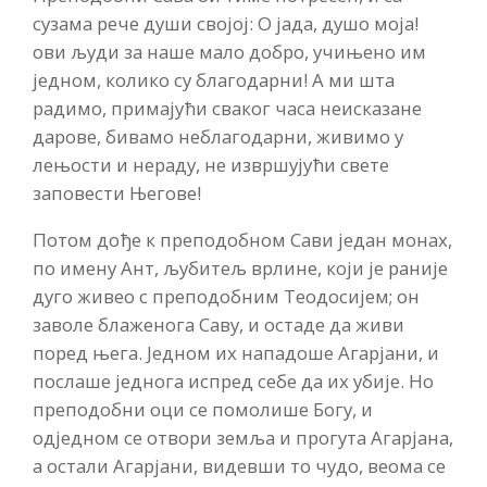
сузама рече души својој: О јада, душо моја!
ови људи за наше мало добро, учињено им
једном, колико су благодарни! А ми шта
радимо, примајући сваког часа неисказане
дарове, бивамо неблагодарни, живимо у
лењости и нераду, не извршујући свете
заповести Његове!
Потом дође к преподобном Сави један монах,
по имену Ант, љубитељ врлине, који је раније
дуго живео с преподобним Теодосијем; он
заволе блаженога Саву, и остаде да живи
поред њега. Једном их нападоше Агарјани, и
послаше једнога испред себе да их убије. Но
преподобни оци се помолише Богу, и
одједном се отвори земља и прогута Агарјана,
а остали Агарјани, видевши то чудо, веома се