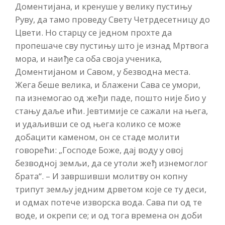
Доментијана, и кренуше у велику пустињу
Руву, да тамо проведу Свету Четрдесетницу до
Цвети. Но старцу се једном прохте да
пропешаче сву пустињу што је изнад Мртвога
мора, и наиђе са оба своја ученика,
Доментијаном и Савом, у безводна места.
Жега беше велика, и блажени Сава се умори,
па изнемогао од жеђи паде, пошто није био у
стању даље ићи. Јевтимије се сажали на њега,
и удаљивши се од њега колико се може
добацити каменом, он се стаде молити
говорећи: „Господе Боже, дај воду у овој
безводној земљи, да се утоли жеђ изнемоглог
брата“. – И завршивши молитву он копну
трипут земљу једним дрветом које се ту деси,
и одмах потече изворска вода. Сава пи од те
воде, и окрепи се; и од тога времена он доби