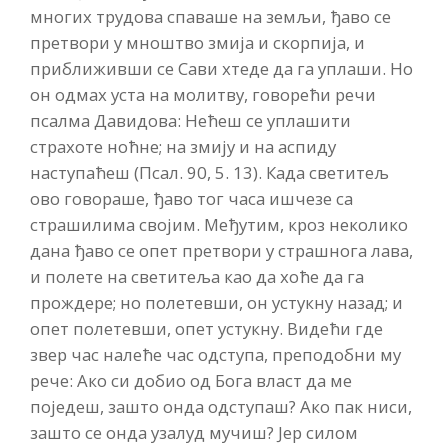
многих трудова спаваше на земљи, ђаво се
претвори у мноштво змија и скорпија, и
приближивши се Сави хтеде да га уплаши. Но
он одмах уста на молитву, говорећи речи
псалма Давидова: Нећеш се уплашити
страхоте ноћне; на змију и на аспиду
наступаћеш (Псал. 90, 5. 13). Када светитељ
ово говораше, ђаво тог часа ишчезе са
страшилима својим. Међутим, кроз неколико
дана ђаво се опет претвори у страшнога лава,
и полете на светитеља као да хоће да га
прождере; но полетевши, он устукну назад; и
опет полетевши, опет устукну. Видећи где
звер час налеће час одступа, преподобни му
рече: Ако си добио од Бога власт да ме
поједеш, зашто онда одступаш? Ако пак ниси,
зашто се онда узалуд мучиш? Јер силом