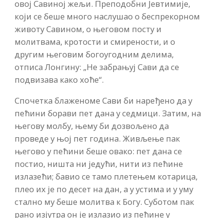
овој Савиној жељи. Преподобни Јевтимије,
који се беше много наслушао о беспрекорном
животу Савином, о његовом посту и
молитвама, кротости и смирености, и о
другим његовим богоугодним делима,
отписа Лонгину: „Не забрањуј Сави да се
подвизава како хоће“.
Спочетка блаженоме Сави би наређено да у
пећини борави пет дана у седмици. Затим, на
његову молбу, њему би дозвољено да
проведе у њој пет година. Живљење пак
његово у пећини беше овако: пет дана се
постио, ништа ни једући, нити из пећине
излазећи; бавио се тамо плетењем котарица,
плео их је по десет на дан, а у устима и у уму
стално му беше молитва к Богу. Суботом пак
рано изјутра он је излазио из пећине у