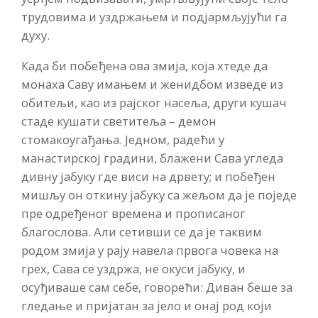
трудовима и уздржањем и подјармљујући га
духу.
Када би побеђена ова змија, која хтеде да
монаха Саву имањем и женидбом изведе из
обитељи, као из рајског насеља, други кушач
стаде кушати светитеља – демон
стомакоугађања. Једном, радећи у
манастирској градини, блажени Сава угледа
дивну јабуку где виси на дрвету; и побеђен
мишљу он откину јабуку са жељом да је поједе
пре одређеног времена и прописаног
благослова. Али сетивши се да је таквим
родом змија у рају навела првога човека на
грех, Сава се уздржа, не окуси јабуку, и
осуђиваше сам себе, говорећи: Диван беше за
гледање и пријатан за јело и онај род који