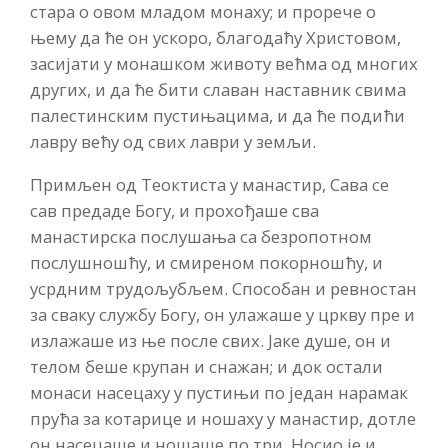
стара о овом младом монаху; и прорече о
њему да ће он ускоро, благодаћу Христовом,
засијати у монашком животу већма од многих
других, и да ће бити славан наставник свима
палестинским пустињацима, и да ће подићи
лавру већу од свих лаври у земљи.
Примљен од Теоктиста у манастир, Сава се
сав предаде Богу, и прохођаше сва
манастирска послушања са безропотном
послушношћу, и смиреном покорношћу, и
усрдним трудољубљем. Способан и ревностан
за сваку службу Богу, он улажаше у цркву пре и
излажаше из ње после свих. Јаке душе, он и
телом беше крупан и снажан; и док остали
монаси насецаху у пустињи по један нарамак
прућа за котарице и ношаху у манастир, дотле
он насецаше и ношаше по три. Носио је и