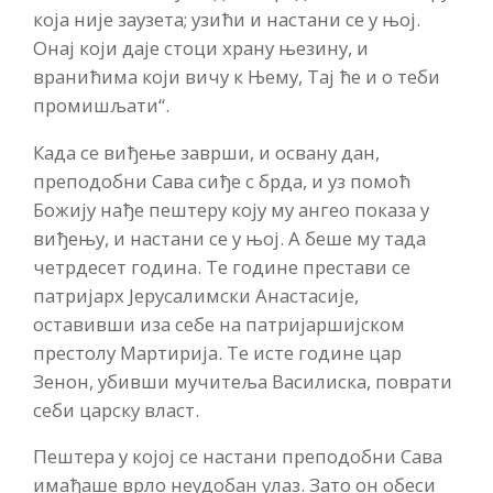
која није заузета; узићи и настани се у њој.
Онај који даје стоци храну њезину, и
вранићима који вичу к Њему, Тај ће и о теби
промишљати“.
Када се виђење заврши, и освану дан,
преподобни Сава сиђе с брда, и уз помоћ
Божију нађе пештеру коју му ангео показа у
виђењу, и настани се у њој. А беше му тада
четрдесет година. Те године престави се
патријарх Јерусалимски Анастасије,
оставивши иза себе на патријаршијском
престолу Мартирија. Те исте године цар
Зенон, убивши мучитеља Василиска, поврати
себи царску власт.
Пештера у којој се настани преподобни Сава
имађаше врло неудобан улаз. Зато он обеси