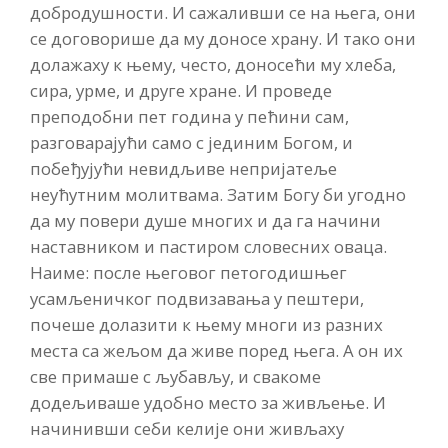
добродушности. И сажаливши се на њега, они
се договорише да му доносе храну. И тако они
долажаху к њему, често, доносећи му хлеба,
сира, урме, и друге хране. И проведе
преподобни пет година у пећини сам,
разговарајући само с јединим Богом, и
побеђујући невидљиве непријатеље
неућутним молитвама. Затим Богу би угодно
да му повери душе многих и да га начини
наставником и пастиром словесних оваца.
Наиме: после његовог петогодишњег
усамљеничког подвизавања у пештери,
почеше долазити к њему многи из разних
места са жељом да живе поред њега. А он их
све примаше с љубављу, и свакоме
додељиваше удобно место за живљење. И
начинивши себи келије они живљаху