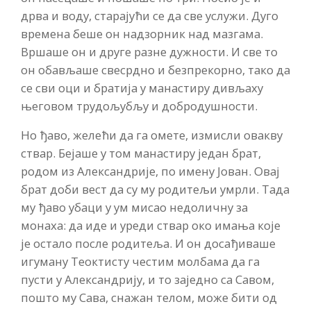
дрва и воду, старајући се да све услужи. Дуго
времена беше он надзорник над мазгама.
Вршаше он и друге разне дужности. И све то
он обављаше свесрдно и безпрекорно, тако да
се сви оци и братија у манастиру дивљаху
његовом трудољубљу и добродушности.
Но ђаво, желећи да га омете, измисли овакву
ствар. Бејаше у том манастиру један брат,
родом из Александрије, по имену Јован. Овај
брат доби вест да су му родитељи умрли. Тада
му ђаво убаци у ум мисао недоличну за
монаха: да иде и уреди ствар око имања које
је остало после родитеља. И он досађиваше
игуману Теоктисту честим молбама да га
пусти у Александрију, и то заједно са Савом,
пошто му Сава, снажан телом, може бити од