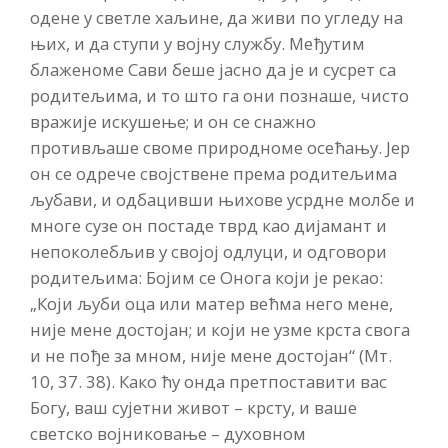
одене у светле хаљине, да живи по угледу на
њих, и да ступи у војну службу. Међутим
блаженоме Сави беше јасно да је и сусрет са
родитељима, и то што га они познаше, чисто
вражије искушење; и он се снажно
противљаше своме природноме осећању. Јер
он се одрече својствене према родитељима
љубави, и одбацивши њихове усрдне молбе и
многе сузе он постаде тврд као дијамант и
непоколебљив у својој одлуци, и одговори
родитељима: Бојим се Онога који је рекао:
„Који љуби оца или матер већма него мене,
није мене достојан; и који не узме крста свога
и не пође за мном, није мене достојан“ (Мт.
10, 37. 38). Како ћу онда претпоставити вас
Богу, ваш сујетни живот – крсту, и ваше
светско војниковање – духовном