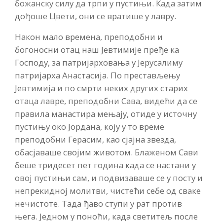
божанску силу да трпи у пустињи. Када затим
дођоше Цвети, они се вратише у лавру.
Након мало времена, преподобни и
богоносни отац наш Јевтимије пређе ка
Господу, за патријарховања у Јерусалиму
патријарха Анастасија. По престављењу
Јевтимија и по смрти неких других старих
отаца лавре, преподобни Сава, видећи да се
правила манастира мењају, отиде у источну
пустињу око Јордана, коју у то време
преподобни Герасим, као сјајна звезда,
обасјаваше својим животом. Блаженом Сави
беше тридесет пет година када се настани у
овој пустињи сам, и подвизаваше се у посту и
непрекидној молитви, чистећи себе од сваке
нечистоте. Тада ђаво ступи у рат против
њега. Једном у поноћи, када светитељ после