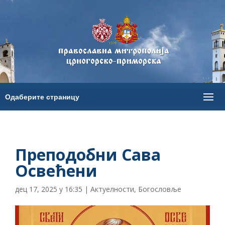
Преподобни Сава
Освећени
дец 17, 2025 у 16:35
|
Актуелности
,
Богословље