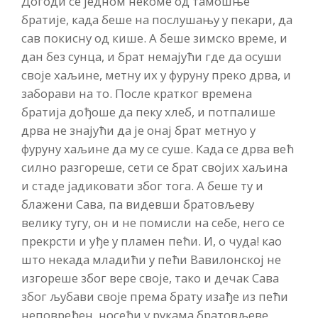
Догоди се једном некоме од тамошње
братије, када беше на послушању у пекари, да
сав покисну од кише. А беше зимско време, и
дан без сунца, и брат немајући где да осуши
своје хаљине, метну их у фуруну преко дрва, и
заборави на то. После кратког времена
братија дођоше да пеку хлеб, и потпалише
дрва не знајући да је онај брат метнуо у
фуруну хаљине да му се суше. Када се дрва већ
силно разгореше, сети се брат својих хаљина
и стаде јадиковати због тога. А беше ту и
блажени Сава, па видевши братовљеву
велику тугу, он и не помисли на себе, него се
прекрсти и уђе у пламен пећи. И, о чуда! као
што некада младићи у пећи Вавилонској не
изгореше због вере своје, тако и дечак Сава
због љубави своје према брату изађе из пећи
неповређен, носећи у рукама братовљеве