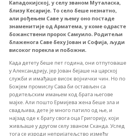
Кападокијској, у селу званом Муталаска,
близу Кесарије. То село беше незнатно,
али рођењем Саве у њему оно постаде
знаменитије од Арматема, у коме одрасте
божанствени пророк Самуило. Родитељи
блаженога Саве беху Јован и Софија, људи
високог порекла и побожни.
Када детету беше пет година, они отпутоваше
у Александрију, јер Јован бејаше на царској
служби и имађаше висок војнички чин. Но по
Божјем промислу Сава би остављен са
родитељским имањем код брата његове
мајке. Али пошто Ермијева жена беше зла и
свадљива, дете је много патило од ње, и
најзад оде к брату свога оца Григорију, који
живљаше у другом селу званом Сканда. Услед
тога се изроди непријатељство између