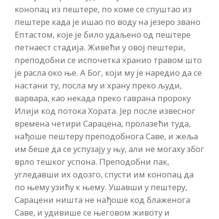
конопац из пештере, по коме се спуштао из
пештере када је ишао по воду на језеро звано
Ептастом, које је било удаљено од пештере
петнаест стадија. Живећи у овој пештери,
преподобни се испочетка хранио травом што
је расла око ње. А Бог, који му је наредио да се
настани ту, посла му и храну преко људи,
варвара, као некада преко гаврана пророку
Илији код потока Хората. Јер после извесног
времена четири Сарацена, пролазећи туда,
нађоше пештеру преподобнога Саве, и жеља
им беше да се успузају у њу, али не могаху због
врло тешког успона. Преподобни пак,
угледавши их одозго, спусти им конопац да
по њему узићу к њему. Ушавши у пештеру,
Сарацени ништа не нађоше код блаженога
Саве, и удивише се његовом животу и