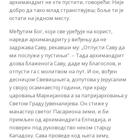
архимандрит не хте пустити, говорећи: Није
добро да тако млад странствујеш; боље ти је
остати на једном месту.
Међутим Бог, који све уређује на корист,
нареди архимандриту у виђењу да не
задржава Саву, рекавши му: „Отпусти Саву да
ми послужи у пустињи“. – Тада архимандрит
дозва блаженога Саву, даде му благослов, и
отпусти га с молитвом на пут. И он, вођен
десницом Свевишњега, допутова у Јерусалим
у својој осамнаестој години, при крају
царовања Маркијанова а за патријарховања у
Светом Граду Јувеналијева. Он стиже у
манастир светог Пасариона зими, и би
примљен од архимандрита Елпидија, и
поверен под руководство неком старцу
Кападоку. Сава проведе код њега зиму,