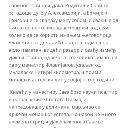
Савиног стрица и ујака. Родитељи Савини
остадоше дуго у Александрији, а Ермије и
Григорије се свађаху међу собом, и сваки је од
њих хтео не толико да дете држи код себе
колико да се користи имањем његовог оца.
Блажени пак дечачић Сава, још одмалена
врло паметан, видећи раздор и свађу између
ујака и стрица, одрече се свеколиког имања и
оде у манастир Флавијанов, удаљен од
Мулаласке четири километра, и прими
монашки ангелски лик у својој осмој години.
Живећи у манастиру Сава брзо научи псалтир
и остале књиге Светога Писма, и
напредоваше у врлинама, марљиво се
држећи монашког устава. Но након не много
времена стриц и ујак блаженога Саве се