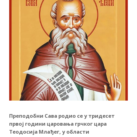
Преподобни Сава родио се у тридесет
првој години царовања грчког цара
Теодосија Млађег, у области