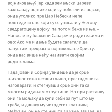
војниковању? Јер када земаљски цареви
кажњавају војнике који су побегли из војске,
онда утолико пре Цар Небески неће
поштедети оне који су се уписали у Његову
сведрагоцену војску, па потом беже из ње. –
Напослетку блажени Сава рече родитељима и
ово: Ако ме и даље будете салетали да
напустим прекрасно војниковање Христу,
онда вас више нећу називати својим
родитељима.
Тада Јован и Софија увидеше да је срце
њиховог сина несавитљиво, престадоше га
наговарати; и стегнувши срце они га са
многим ридањем отпустише. Но при растанку
они га мољаху да купи себи за пут што му
треба, и даваху му четрдесет златника;
Међутим, он не хте ништа да узме. Најзад, да