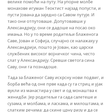
велике помоћи на путу. На упорне молбе
монахове игуман Теоктист најзад попусти, и
пусти Јована да заједно са Савом путује. И
тако они отпутоваше. Допутовавши у
Александрију, они се дадоше на посао око
имања. Но у то време родитељи блаженога
Саве, Јован и Софија, случајно се налажаху у
Александрији, пошто је Јован, као царски
службеник високог војничког чина, често
слат у Александрију. Сревши светога сина
Саву, они га познадоше.
Тада за блаженог Саву искрсну нови подвиг, и
борба већа од оне прве када су га стриц и ујак
вукли из манастира у свет и од монаштва к
женидби. Јер родитељи га сада салетеше и
сузама, и молбама, и ласкама, и милоштама, и
слатким речима: да скине црну ризу и да се