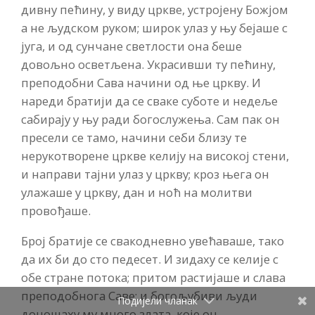
дивну пећину, у виду цркве, устројену Божјом
а не људском руком; широк улаз у њу бејаше с
југа, и од сунчане светлости она беше
довољно осветљена. Украсивши ту пећину,
преподобни Сава начини од ње цркву. И
нареди братији да се сваке суботе и недеље
сабирају у њу ради богослужења. Сам пак он
пресели се тамо, начини себи близу те
нерукотворене цркве келију на високој стени,
и направи тајни улаз у цркву; кроз њега он
улажаше у цркву, дан и ноћ на молитви
провођаше.
Број братије се свакодневно увећаваше, тако
да их би до сто педесет. И зидаху се келије с
обе стране потока; притом растијаше и слава
преподобнога Саве; и богољубиви људи
Подијели чланак
доношаху му много злата, које он