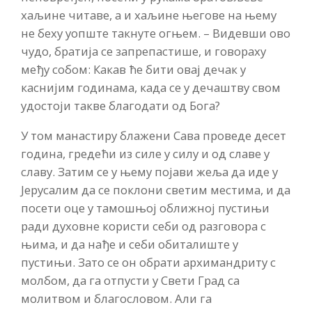
хаљине читаве, а и хаљине његове на њему
не беху уопште такнуте огњем. – Видевши ово
чудо, братија се запрепастише, и говораху
међу собом: Какав ће бити овај дечак у
каснијим годинама, када се у дечаштву свом
удостоји такве благодати од Бога?
У том манастиру блажени Сава проведе десет
година, гредећи из силе у силу и од славе у
славу. Затим се у њему појави жеља да иде у
Јерусалим да се поклони светим местима, и да
посети оце у тамошњој оближној пустињи
ради духовне користи себи од разговора с
њима, и да нађе и себи обиталиште у
пустињи. Зато се он обрати архимандриту с
молбом, да га отпусти у Свети Град са
молитвом и благословом. Али га