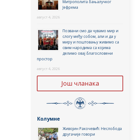
Митрополита бањалучког
Јефрема
август 4, 2026
Позвани смо да чувамо мир и
слогу међу собом, али и да у
миру и поштовању живимо са
свим народима са којима
делимо овај благословени
простор
август 4, 2026
Још чланака
Колумне
Живојин Ракочевић: Неслобода
другачије говори