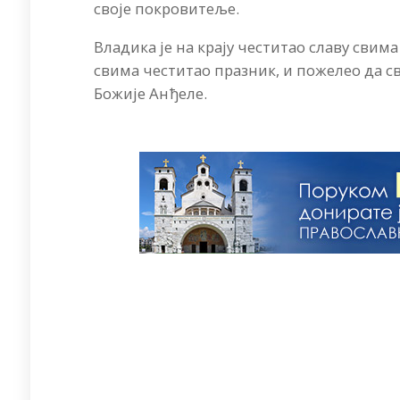
своје покровитеље.
Владика је на крају честитао славу свим
свима честитао празник, и пожелео да 
Божије Анђеле.