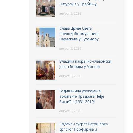
Литургија у Требињу
август 5, 2026
Слава Цркве Свете
преподобномученице
Параскеве у Сутомору
август 5, 2026
Владика пакрачко-славонски
Јован борави у Москви
август 5, 2026
Годишњица упокојења
архитекте Предрага Пеђе
Ристића (1931-2019)
август 5, 2026
Срдачан сусрет Патријарха
српског Порфирија и