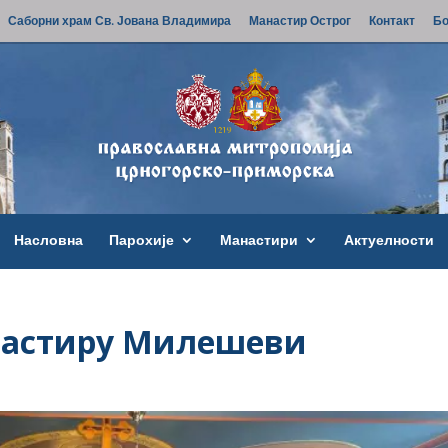
Саборни храм Св. Јована Владимира
Манастир Острог
Контакт
Бо
Насловна
Парохије
Манастири
Актуелности
настиру Милешеви