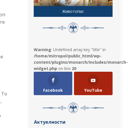
Животопис
коп
ете
Warning
: Undefined array key "title" in
/home/mitropol/public_html/wp-
ње
content/plugins/monarch/includes/monarch-
widget.php
on line
20
Facebook
YouTube
 То
,
у
Актуелности