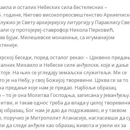
аила и осталих Небеских сила бестелесних –
25. године, Његово високопреосвештенство Архиепис
ужио је Свету архијерејску литургију у Параклису Св
али су протојереј-ставрофор Никола Перковић,
ав Бујак. Милешевске монахиње, са игуманијом
ктеније.
ирској беседи, поред осталог рекао: – Црквено преда
чалник Михаило и Небеске силе анђелске, које и даље
стоје. На њих се угледају земаљски служитељи. Ми се
 је на Небу, у свој Божијој творевини. Црква се за то
на предање које нам је предао. Најбољи образац
о – то је она Молитва Господња, записана у Јеванђељу.
литви, и такав однос треба да влада у целој творевини
ај образац, Бог нам је дао да подржавамо, и у таквом
, поручио је Митрополит Атанасије, нагласивши да с
и да следе анђеле као образац живота и узели их за