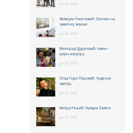
јул 27, 2026
Живојин Ракочевић: Злочин на
заветној земљи
јул 24, 2026
Милорад Дурутовић: Амин –
ријеч изнутра
јул 21, 2026
Отац Гојко Перовић: Чудесни
свитац
јул 21, 2026
Митра Рељић: Чувари Завета
јул 19, 2026