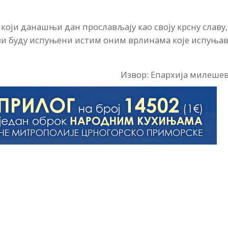
а који данашњи дан прослављају као своју крсну славу,
сви буду испуњени истим оним врлинама које испуњав
Извор: Епархија милеше