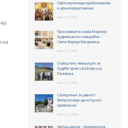
Свети мученици пребиловачки
и доњохерцеговачки
август 5, 2026
ају
Прослављена слава Епархије
будимљанско-никшићке –
вска
Света Марија Магдалина
август 5, 2026
Освештано земљиште за
будући храм у Бобову код
Пљеваља
август 5, 2026
Саопштење за јавност
Митрополије црногорско-
приморске
август 5, 2026
Љетна школа – Архијерејска