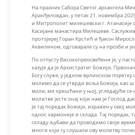
На празник Сабора Светог архангела Мих
Аранђеловдан, у петак 21. новембра 20
и Митрополит милешевски г. Атанасије сл
Касијане манастира Милешеве. Саслужив
протојереј Горан Крстић и ђакон Миросл
Аквилином, одговарале су на прозбе и је
По отпусту Високопреосвећени је, у паст
казује да је Архистратиг Божији, Првона
Богу служе, у једном врлинском поретку 
молимо да се утврди воља Божија, као што
моли, ми хришћани у њој, угледајући се 
молитве јесте онај који нам је Господ да
је тај поредак Божији, изражен у овој мо
однос хармоније и склада. Тај поредак, т
складу љубави да проводимо своје време
многи који су слушали ову молитву почел