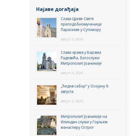
Најаве догађаја
Слава Цркве Свете
преподобномученице
Параскеве у Сутомору
август 5, 2026
Слава храма у Барама
Радовића, богослужи
Митрополит Јоаникије
август 4, 2026
„Ђедов сабор“ у Осојану 9.
августа
август 2, 2026
Митрополит Јоаникије на
Илиндан служи у Горњем
манастиру Острог