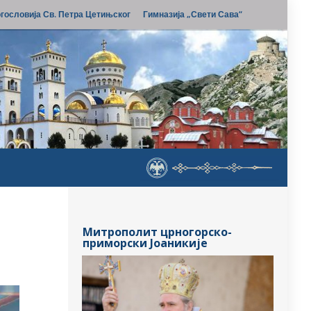
гословија Св. Петра Цетињског
Гимназија „Свети Сава“
Митрополит црногорско-
приморски Јоаникије