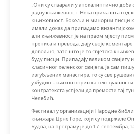
„Они су стварали у апокалиптично доба 
једну књижевност. Нека прича шта год ко
књижевност. Бокељи и минорни писци кој
имали доказ да припадамо византијском св
али књижевност је на првом мјесту писм
преписа и превода, дају своје коментаре 
довољно, зато што је то свјетска књиже
буду писци. Припадају великом свијету 
класичног хеленског свијета. Ја сам пишу
изгубљених манастира, то су све рушевин
узбудио – њихов порив ка текстуалности
контратекста успјели да премосте тај туне
Челебић.
Фестивал у организацији Народне библи
књижара Црне Горе, који су подржале О
Будва, на програму је до 17. септембра, 