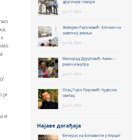
другачије говори
јул 27, 2026
смо
Живојин Ракочевић: Злочин на
ка,
заветној земљи
их
јул 24, 2026
јемо
а
Милорад Дурутовић: Амин –
ријеч изнутра
јул 21, 2026
ду
Отац Гојко Перовић: Чудесни
 је
свитац
јул 21, 2026
а и
Најаве догађаја
Вечерас на Белависти у Херцег