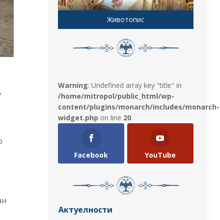
Животопис
Warning
: Undefined array key "title" in
у
/home/mitropol/public_html/wp-
content/plugins/monarch/includes/monarch-
widget.php
on line
20
о
Facebook
YouTube
ан
Актуелности