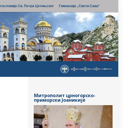
гословија Св. Петра Цетињског
Гимназија „Свети Сава“
Митрополит црногорско-
приморски Јоаникије