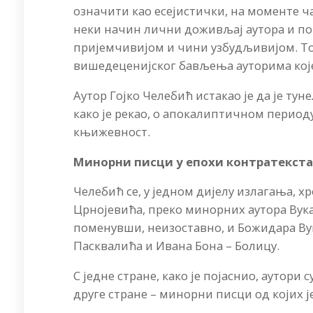
означити као есејистички, на моменте 
неки начин лични доживљај аутора и по
пријемчивијом и чини узбудљивијом. То ј
вишедеценијског бављења ауторима које 
Аутор Гојко Челебић истакао је да је тун
како је рекао, о апокалиптичном периоду
књижевност.
Минорни писци у епохи контратекст
Челебић се, у једном дијелу излагања, х
Црнојевића, преко минорних аутора Вука
поменувши, неизоставно, и Божидара Ву
Пасквалића и Ивана Бона – Болицу.
С једне стране, како је појаснио, аутори 
друге стране – минорни писци од којих 