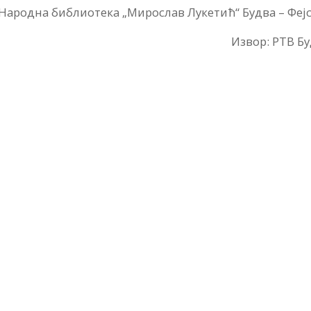
 Народна библиотека „Мирослав Лукетић“ Будва – Феј
Извор: РТВ Б