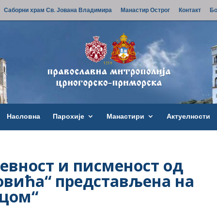
Саборни храм Св. Јована Владимира
Манастир Острог
Контакт
Бо
Насловна
Парохије
Манастири
Актуелности
вност и писменост од
овића“ представљена на
цом“