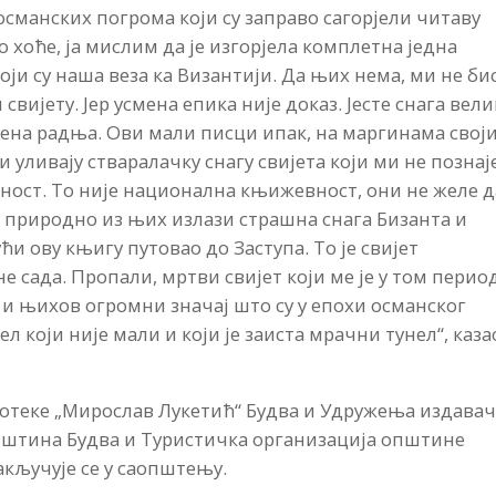
османских погрома који су заправо сагорјели читаву
 хоће, ја мислим да је изгорјела комплетна једна
и су наша веза ка Византији. Да њих нема, ми не би
ијету. Јер усмена епика није доказ. Јесте снага вели
ена радња. Ови мали писци ипак, на маргинама свој
и уливају стваралачку снагу свијета који ми не позна
вност. То није национална књижевност, они не желе д
и природно из њих излази страшна снага Бизанта и
ћи ову књигу путовао до Заступа. То је свијет
е сада. Пропали, мртви свијет који ме је у том перио
 и њихов огромни значај што су у епохи османског
л који није мали и који је заиста мрачни тунел“, казао
отеке „Мирослав Лукетић“ Будва и Удружења издавач
пштина Будва и Туристичка организација општине
закључује се у саопштењу.