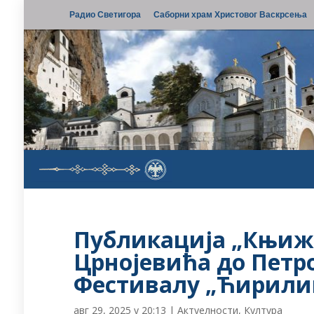
Радио Светигора
Саборни храм Христовог Васкрсења
Публикација „Књиже
Црнојевића до Петр
Фестивалу „Ћирили
авг 29, 2025 у 20:13
|
Актуелности
,
Култура