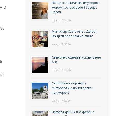
Вечерас на Белависти у Херцег
м и
Новом поетско вече Теодоре
Ковач
август 7, 2026
ед
Манастир Свете Ане у Доњој
Вријесци прославио славу
август 7, 2026
Свеноћно бденије у скиту Свете
а
Ане
август 7, 2026
на
Саопштење за јавност
Митрополије црногорско-
приморске
август 7, 2026
Четврти дан Љетне духовне