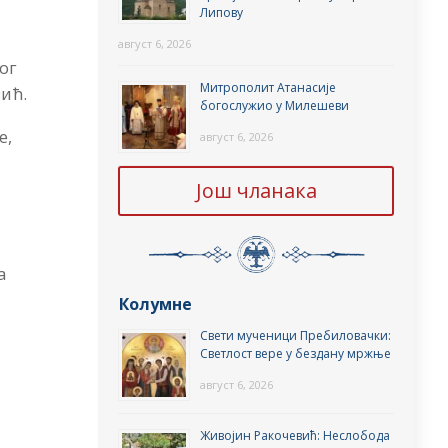
Липову
август 6, 2026
вог
Митрополит Атанасије
вић.
богослужио у Милешеви
е,
август 6, 2026
Још чланака
а
Колумне
Свети мученици Пребиловачки:
Светлост вере у бездану мржње
август 6, 2026
Живојин Ракочевић: Неслобода