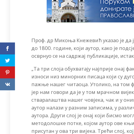
Проф. др Микоња Кнежевић указао је да 
до 1800. године, који аутор, како је под
осврнуо се на садржај публикације, иста
„Та три слоја обухватају најприје онај фа
износи низ минорних писаца који су дуг
пажње нашег читаоца. Утолико, на том ф
јер нам говори да је у том мрачном вијек
стваралаштва нашег човјека, чак и у о
аутор налази у разним записима, у раз
аутора. Други слој је онај који бисмо мо
методолошке потке, којом аутор ове књи
присутан у ова три вијека. Трећи слој, к