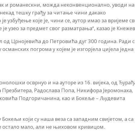
чак и романескни, можда неконвенционално, уводи на
некад тешку грађу за читање чини дакако
е узбуђење које је, чини се, аутор имао за вријеме с
је узео за предмет свог разматрања“, казао је Кнеже
ел од Црнојевића до Петровића дуг 300 година. Ради с
 османских погрома у којем је изгорјела цијела једна
а
ронолошки осврнуо и на ауторе из 16. вијека, од Ђурађ
 Презбитера, Радослава Попа, Никифора Јеромонаха,
ковића Подгоричанина, као и Бокеље – Људевита
су Бокељи који су наша веза са западним свијетом, а са
је остало мало, али не њиховом кривицом.