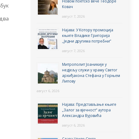
Новом поетско вече Теодоре
сбук
Ковач
август 7, 2026
удва
Најава: У Котору промоција
књиге Владике Григорија
,,Једни другима потребни”
август 7, 2026
Митрополит Јоаникије у
недјељу служи у храму Светог
архиђакона Стефана у Горњем
Липову
август 6, 2026
Најава: Представљање књиге
„Залог за вјечност“ аутора
Александра Вујовића
август 6, 2026
Слава Цркве Свете