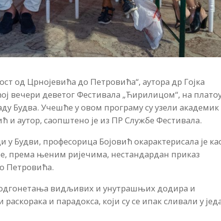
т од Црнојевића до Петровића“, аутора др Гојка
ој вечери деветог Фестивала „Ћирилицом“, на плато
ду Будва. Учешће у овом програму су узели академик
ћ и аутор, саопштено је из ПР Службе Фестивала.
и у Будви, професорица Бојовић окарактерисала је ка
а је, према њеним ријечима, нестандардан приказ
до Петровића.
 и одгонетања видљивих и унутрашњих додира и
раскорака и парадокса, који су се ипак сливали у јед