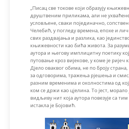
„Писац све токове који образују књижевн
друштвеним приликама, али не ухваћене
условљене, сваки појединачно, сопствени
Челебић, у погледу времена, епохе и лич
свих раздвајања и разлика, као јединств
књижевности као бића живота. За разуми
аутора и његову имплицитну поетику ко
путовање кроз вијекове, у коме је ријеч 
Дјело оваквог обима, не по броју страна,
за одговорима, тражења рјешења и сми
разним временима и околностима од којих
ком се држи као цјелина. То јест, морал
видљиву нит која аутора повезује са тим
истакла је Бојовић.