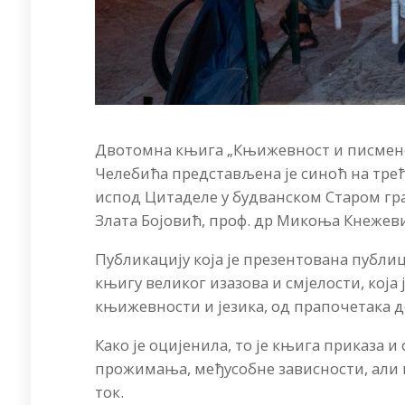
Двотомна књига „Књижевност и писменос
Челебића представљена је синоћ на трећ
испод Цитаделе у будванском Старом гра
Злата Бојовић, проф. др Микоња Кнежеви
Публикацију која је презентована публиц
књигу великог изазова и смјелости, кој
књижевности и језика, од прапочетака 
Како је оцијенила, то је књига приказа
прожимања, међусобне зависности, али и 
ток.