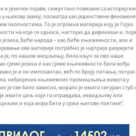
е и језичке појаве, симултано повезане са историјски
 у њихову замку, посматра као јединствене феномене
м околностима. То је огромна материја коју је Гојко
ности на које се односи, настојао да дефинише и, пор
о језика, биће народа – као биће књижевности, али и
јевање ове материје потребно је најприје разумјети
ја је, по нашем мишљењу, била кључ за ово наше
као сјеме језика и као сјеме књижевности била вођа.
 иако је и он импозантан, већ по броју питања, потраг
сла, небројених књижевних промишљања живота у
 је све било зависно, морало је имати сигуран стуб 
о је имати циљ који га оправдава, невидљиву или
 циљем и која мора бити у сржи његове поетике“,