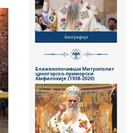
Биографија
Блаженопочивши Митрополит
црногорско-приморски
Амфилохије (1938-2020)