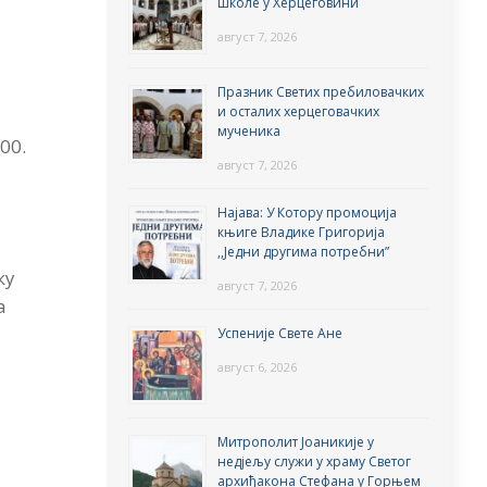
школе у Херцеговини
август 7, 2026
Празник Светих пребиловачких
и осталих херцеговачких
мученика
00.
август 7, 2026
Најава: У Котору промоција
књиге Владике Григорија
,,Једни другима потребни”
ку
август 7, 2026
а
Успеније Свете Ане
август 6, 2026
Митрополит Јоаникије у
недјељу служи у храму Светог
архиђакона Стефана у Горњем