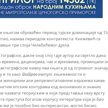
је књигом обухваћен период турске доминације од 15
сјетио, назива периодом контратекста. Кнежевић се
кавши три слоја Челебићевог дјела.
ктографски, дакле онај слој гдје аутор на свјетло дана
о времена, деценијама, чак и вјековима, промицали о
актографском нивоу ова књига је од огромног значај
у и те како
импулс књижевности и
титрао
ним минорним али репрезентативним изразима какве
личитим епским контурама код анонимних и знаних
гли назвати теоријским и који представља неку врсту
ге приступа богатом корпусу литературе који је био
оји ми је посебно био интересантан, могли бисмо