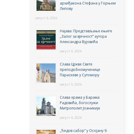
архиђакона Стефана у Горњем
Липову
август 6, 2026
Најава: Представљање књиге
„Залог за вјечност“ аутора
Александра Вујовића
август 6, 2026
Слава Цркве Свете
преподобномученице
Параскеве у Сутомору
август 5, 2026
Слава храма у Барама
Радовића, богослужи
Митрополит Јоаникије
август 4, 2026
„Ђедов сабор“ у Осојану 9.