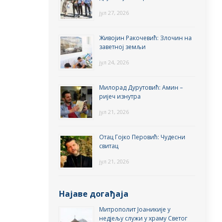
јул 27, 2026
Живојин Ракочевић: Злочин на
заветној земљи
јул 24, 2026
Милорад Дурутовић: Амин –
ријеч изнутра
јул 21, 2026
Отац Гојко Перовић: Чудесни
свитац
јул 21, 2026
Најаве догађаја
Митрополит Јоаникије у
недјељу служи у храму Светог