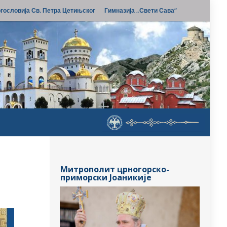
гословија Св. Петра Цетињског
Гимназија „Свети Сава“
Митрополит црногорско-
приморски Јоаникије