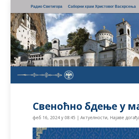
Радио Светигора
Саборни храм Христовог Васкрсења
Свеноћно бдење у м
феб 16, 2024 у 08:45
|
Актуелности
,
Најаве догађ