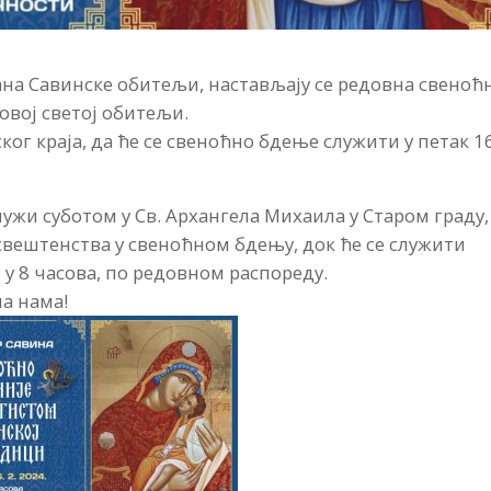
ана Савинске обитељи, настављају се редовна свеноћ
 овој светој обитељи.
г краја, да ће се свеноћно бдење служити у петак 16
служи суботом у Св. Архангела Михаила у Старом граду,
свештенства у свеноћном бдењу, док ће се служити
 у 8 часова, по редовном распореду.
ма нама!