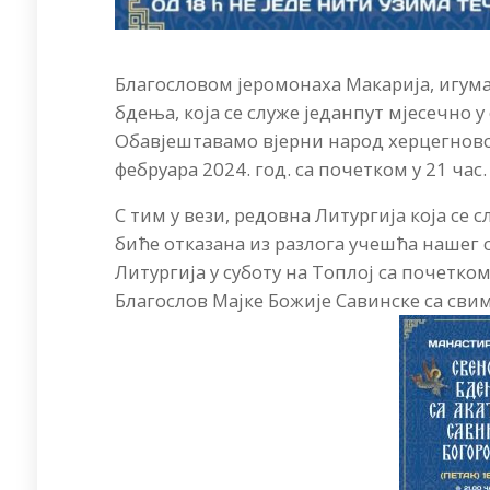
Благословом јеромонаха Макарија, игум
бдења, која се служе једанпут мјесечно у
Обавјештавамо вјерни народ херцегновско
фебруара 2024. год. са почетком у 21 час.
С тим у вези, редовна Литургија која се 
биће отказана из разлога учешћа нашег 
Литургија у суботу на Топлој са почетком
Благослов Мајке Божије Савинске са сви