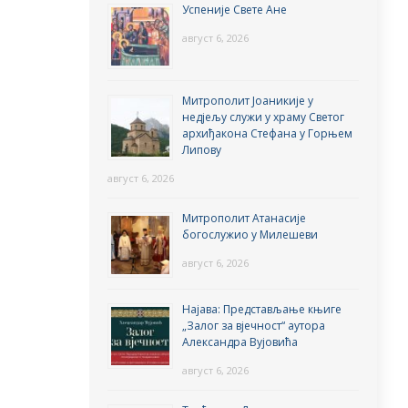
Успеније Свете Ане
август 6, 2026
Митрополит Јоаникије у
недјељу служи у храму Светог
архиђакона Стефана у Горњем
Липову
август 6, 2026
Митрополит Атанасије
богослужио у Милешеви
август 6, 2026
Најава: Представљање књиге
„Залог за вјечност“ аутора
Александра Вујовића
август 6, 2026