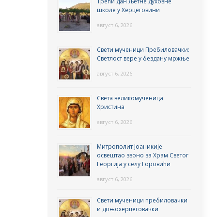
Трећи дан Љетне духовне
школе у Херцеговини
август 6, 2026
Свети мученици Пребиловачки:
Светлост вере у бездану мржње
август 6, 2026
Света великомученица
Христина
август 6, 2026
Митрополит Јоаникије
освештао звоно за Храм Светог
Георгија у селу Горовићи
август 6, 2026
Свети мученици пребиловачки
и доњохерцеговачки