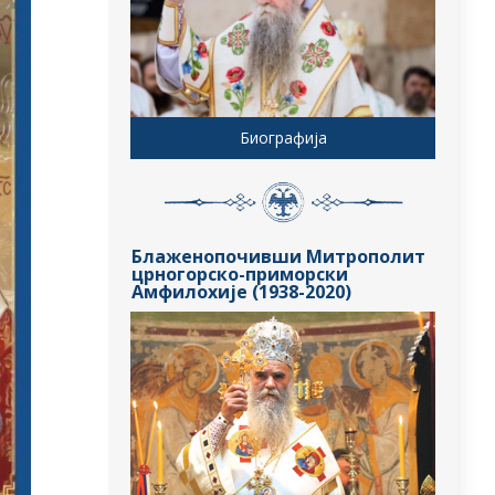
Биографија
Блаженопочивши Митрополит
црногорско-приморски
Амфилохије (1938-2020)