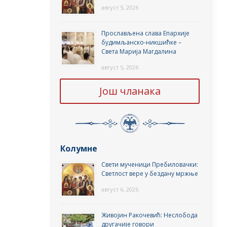
август 5, 2026
Прослављена слава Епархије
будимљанско-никшићке –
Света Марија Магдалина
август 5, 2026
Још чланака
Колумне
Свети мученици Пребиловачки:
Светлост вере у бездану мржње
август 6, 2026
Живојин Ракочевић: Неслобода
другачије говори