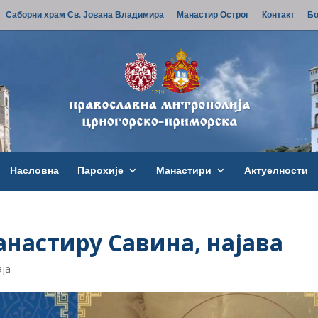
Саборни храм Св. Јована Владимира
Манастир Острог
Контакт
Бо
Насловна
Парохије
Манастири
Актуелности
анастиру Савина, најава
аја