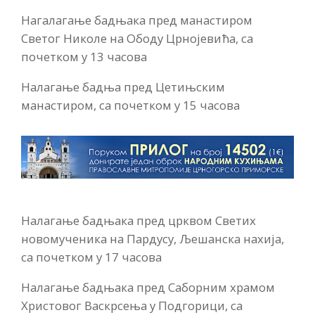
Нагалагање бадњака пред манастиром
Светог Николе на Ободу Црнојевића, са
почетком у 13 часова
Налагање бадња пред Цетињским
манастиром, са почетком у 15 часова
Налагање бадњака пред црквом Светих
новомученика на Пардусу, Љешанска нахија,
са почетком у 17 часова
Налагање бадњака пред Саборним храмом
Христовог Васкрсења у Подгорици, са