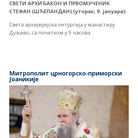
СВЕТИ АРХИЂАКОН И ПРВОМУЧЕНИК
СТЕФАН (ШЋЕПАНДАН) (уторак, 9. јануара):
Света архијерејска литургија у манастиру
Дуљево, са почетком у 9 часова
Митрополит црногорско-приморски
Јоаникије