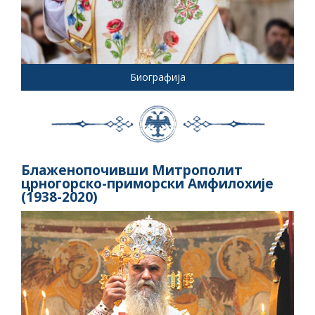
Биографија
Блаженопочивши Митрополит
црногорско-приморски Амфилохије
(1938-2020)