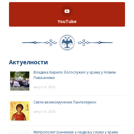
YouTube
Актуелности
Владика Кирило богослужио у храму у Новим
Пављанима
август 8, 2026
Свети великомученик Пантелејмон
август 8, 2026
Митрополит Јоаникије у недјељу служи у храму