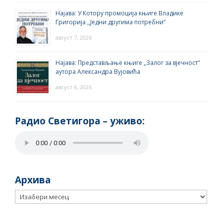
Најава: У Котору промоција књиге Владике
Григорија ,,Једни другима потребни”
август 7, 2026
Најава: Представљање књиге „Залог за вјечност“
аутора Александра Вујовића
август 6, 2026
Радио Светигора – yживо:
Архива
Архива