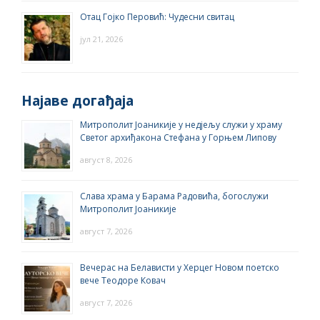
Отац Гојко Перовић: Чудесни свитац
јул 21, 2026
Најаве догађаја
Митрополит Јоаникије у недјељу служи у храму
Светог архиђакона Стефана у Горњем Липову
август 8, 2026
Слава храма у Барама Радовића, богослужи
Митрополит Јоаникије
август 7, 2026
Вечерас на Белависти у Херцег Новом поетско
вече Теодоре Ковач
август 7, 2026