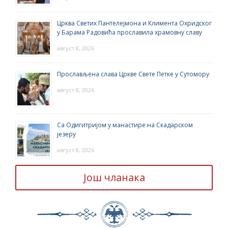
Црква Светих Пантелејмона и Климента Охридског
у Барама Радовића прославила храмовну славу
август 8, 2026
Прослављена слава Цркве Свете Петке у Сутомору
август 8, 2026
Са Одигитријом у манастире на Скадарском
језеру
август 8, 2026
Још чланака