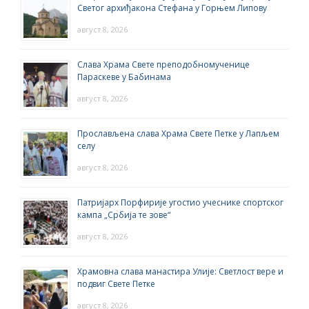
Светог архиђакона Стефана у Горњем Липову
август 8, 2026
Слава Храма Свете преподобномученице
Параскеве у Бабинама
август 8, 2026
Прослављена слава Храма Свете Петке у Лапљем
селу
август 8, 2026
Патријарх Порфирије угостио учеснике спортског
кампа „Србија те зове“
август 8, 2026
Храмовна слава манастира Улије: Светлост вере и
подвиг Свете Петке
август 8, 2026