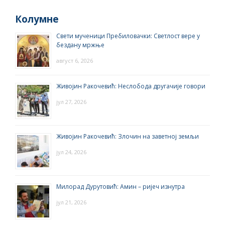
Колумне
Свети мученици Пребиловачки: Светлост вере у
бездану мржње
август 6, 2026
Живојин Ракочевић: Неслобода другачије говори
јул 27, 2026
Живојин Ракочевић: Злочин на заветној земљи
јул 24, 2026
Милорад Дурутовић: Амин – ријеч изнутра
јул 21, 2026