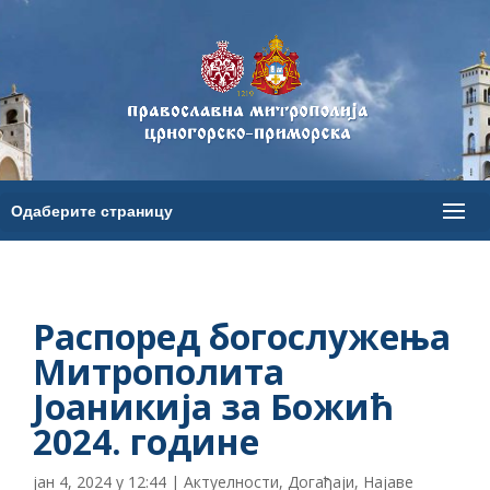
Распоред богослужења
Митрополита
Јоаникија за Божић
2024. године
јан 4, 2024 у 12:44
|
Актуелности
,
Догађаји
,
Најаве