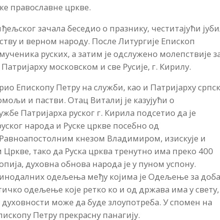
ке православне цркве.
ђељског зачала беседио о празнику, честитајући јуби
ству и верном народу. После Литургије Епископ
мученика руских, а затим је одслужено молепствије з
Патријарху московском и све Русије, г. Кирилу.
арио Епископу Петру на служби, као и Патријарху српс
гомољи и пастви. Отац Виталиј је казујући о
бе Патријарха руског г. Кирила подсетио да је
уског народа и Руске цркве посебно од
Равноапостолним кнезом Владимиром, изискује и
Цркве, тако да Руска црква тренутно има преко 400
опија, духовна обнова народа је у пуном успону.
 синодалних одељења међу којима је Одељење за доб
тичко одељење које ретко ко и од држава има у свету,
ву духовности може да буде злоупотреба. У спомен на
пископу Петру прекрасну панагију.