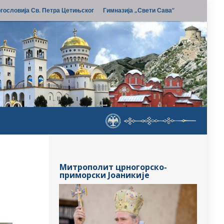
гословија Св. Петра Цетињског
Гимназија „Свети Сава“
Митрополит црногорско-
приморски Јоаникије