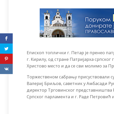
Епископ топлички г. Петар је пренео па
г. Кирилу, од стране Патријарха српског
Христово место и да се сви молимо за П
Торжественом сабрању присуствовали су 
Валериј Бриљов, саветник у Амбасади Рус
директор Трговинског представништва Ру
Српског парламента и г. Раде Петровић 