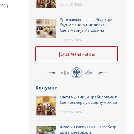
 Зец
август 5, 2026
Прослављена слава Епархије
будимљанско-никшићке –
Света Марија Магдалина
август 5, 2026
Још чланака
Колумне
Свети мученици Пребиловачки:
Светлост вере у бездану мржње
август 6, 2026
Живојин Ракочевић: Неслобода
другачије говори