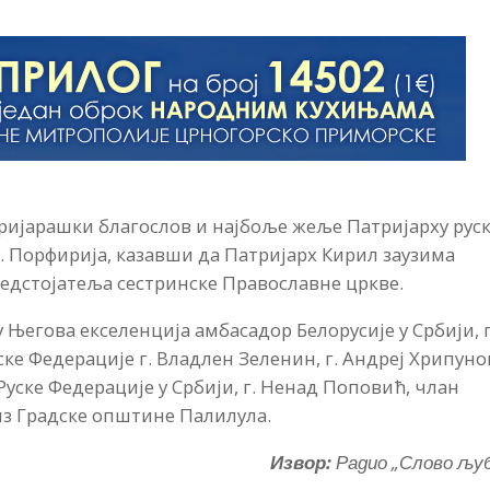
тријарашки благослов и најбоље жеље Патријарху рус
 г. Порфирија, казавши да Патријарх Кирил заузима
редстојатеља сестринске Православне цркве.
Његова екселенција амбасадор Белорусије у Србији, г
ке Федерације г. Владлен Зеленин, г. Андреј Хрипуно
ске Федерације у Србији, г. Ненад Поповић, члан
из Градске општине Палилула.
Извор:
Радио „Слово љу