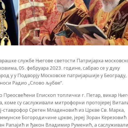
рашке службе Његове светости Патријарха московск
уховима, 05. фебруара 2023. године, сабрао се у духу
род у у Подворју Московске патријаршије у Београду,
носи Радио „Слово љубве“.
дио Преосвећени Епископ топлички г. Петар, викар Ње
ја, коме су саслуживали митрофорни протојереј Витал
еј-ставрофор Сретен Младеновић из Цркве Св. Марка,
емунске Богородичине цркве, јереј Зоран Керезовић
ван Рапајић и ђакон Владимир Руменић, а саслуживали