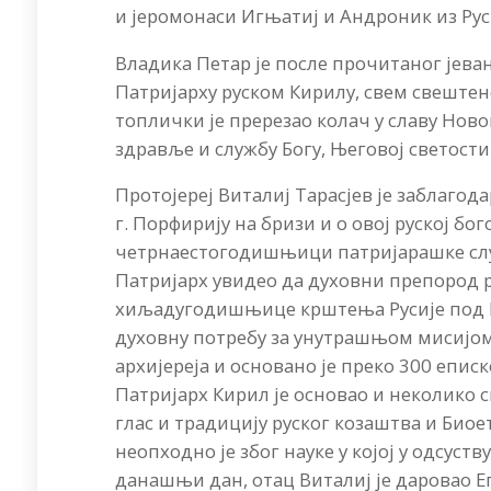
и јеромонаси Игњатиј и Андроник из Рус
Владика Петар је после прочитаног јеван
Патријарху руском Кирилу, свем свештен
топлички је пререзао колач у славу Ново
здравље и службу Богу, Његовој светости 
Протојереј Виталиј Тарасјев је заблагод
г. Порфирију на бризи и о овој руској бо
четрнаестогодишњици патријарашке служ
Патријарх увидео да духовни препород р
хиљадугодишњице крштења Русије под 
духовну потребу за унутрашњом мисијом 
архијереја и основано је преко 300 еписк
Патријарх Кирил је основао и неколико
глас и традицију руског козаштва и Биое
неопходно је због науке у којој у одсуст
данашњи дан, отац Виталиј је даровао Е