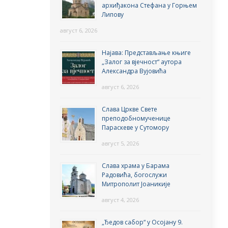
архиђакона Стефана у Горњем
Липову
август 6, 2026
Најава: Представљање књиге
„Залог за вјечност“ аутора
Александра Вујовића
август 6, 2026
Слава Цркве Свете
преподобномученице
Параскеве у Сутомору
август 5, 2026
Слава храма у Барама
Радовића, богослужи
Митрополит Јоаникије
август 4, 2026
„Ђедов сабор“ у Осојану 9.