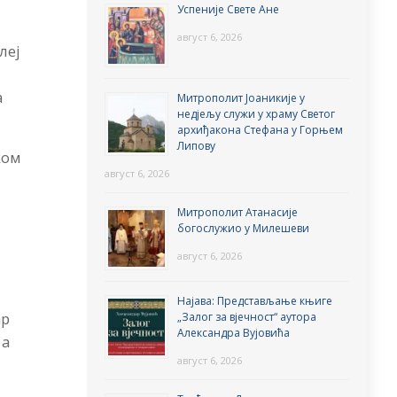
Успеније Свете Ане
август 6, 2026
леј
а
Митрополит Јоаникије у
недјељу служи у храму Светог
архиђакона Стефана у Горњем
Липову
ком
август 6, 2026
Митрополит Атанасије
богослужио у Милешеви
август 6, 2026
Најава: Представљање књиге
ар
„Залог за вјечност“ аутора
Александра Вујовића
 а
август 6, 2026