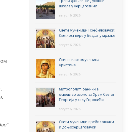
Трећи дан Љетне духовне
школе у Херцеговини
август 6, 2026
Свети мученици Пребиловачки:
Светлост вере у бездану мржње
август 6, 2026
Света великомученица
ком
Христина
август 6, 2026
.
Митрополит Јоаникије
освештао звоно за Храм Светог
в,
Георгија у селу Горовићи
август 6, 2026
Свети мученици пребиловачки
бве“
и доњохерцеговачки