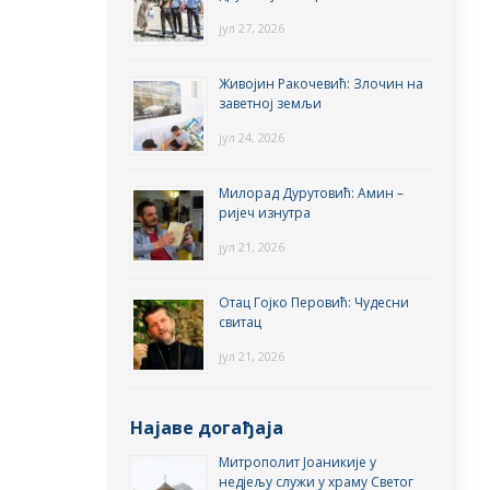
јул 27, 2026
Живојин Ракочевић: Злочин на
заветној земљи
јул 24, 2026
Милорад Дурутовић: Амин –
ријеч изнутра
јул 21, 2026
Отац Гојко Перовић: Чудесни
свитац
јул 21, 2026
Најаве догађаја
Митрополит Јоаникије у
недјељу служи у храму Светог