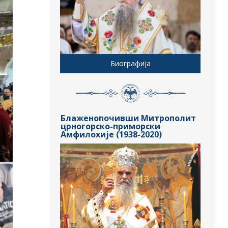
Биографија
Блаженопочивши Митрополит
црногорско-приморски
Амфилохије (1938-2020)