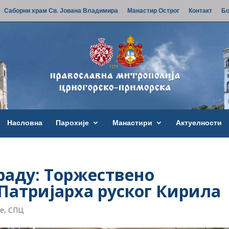
Саборни храм Св. Јована Владимира
Манастир Острог
Контакт
Бо
Насловна
Парохије
Манастири
Актуелности
раду: Торжествено
Патријарха руског Кирила
ве
,
СПЦ