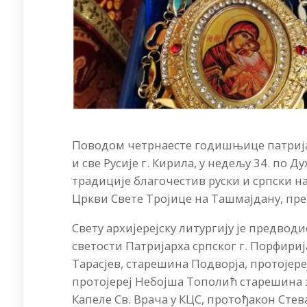
Поводом четрнаесте годишњице патрија
и све Русије г. Кирила, у недељу 34. по Д
традиције благочестив руски и српски на
Цркви Свете Тројице на Ташмајдану, пре
Свету архијерејску литургију је предво
светости Патријарха српског г. Порфири
Тарасјев, старешина Подворја, протојер
протојереј Небојша Тополић старешина з
Капеле Св. Врача у КЦС, протођакон Сте