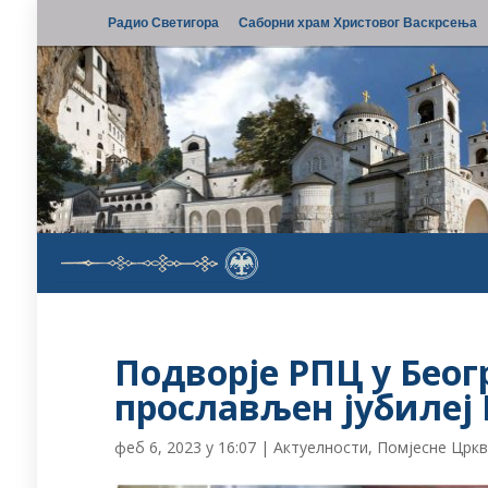
Радио Светигора
Саборни храм Христовог Васкрсења
Подворје РПЦ у Беог
прослављен јубилеј 
феб 6, 2023 у 16:07
|
Актуелности
,
Помјесне Црк