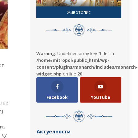
Животопис
Warning
: Undefined array key "title" in
/home/mitropol/public_html/wp-
ог
content/plugins/monarch/includes/monarch-
widget.php
on line
20
Facebook
YouTube
гове
иј
 из
Актуелности
 су