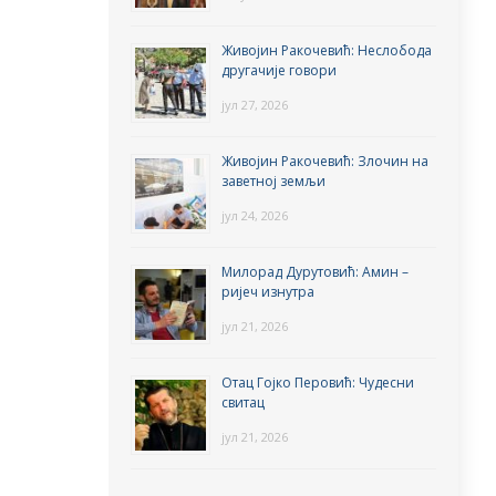
Живојин Ракочевић: Неслобода
другачије говори
јул 27, 2026
Живојин Ракочевић: Злочин на
заветној земљи
јул 24, 2026
Милорад Дурутовић: Амин –
ријеч изнутра
јул 21, 2026
Отац Гојко Перовић: Чудесни
свитац
јул 21, 2026