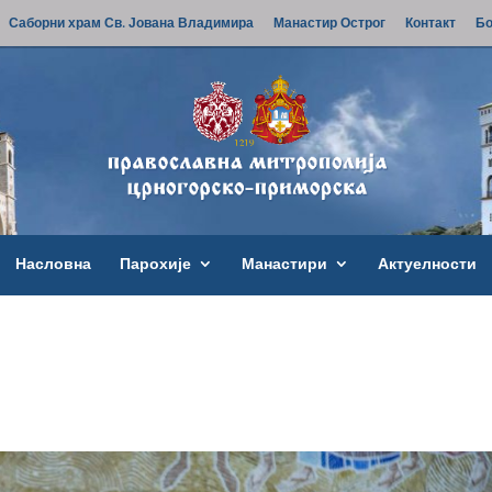
Саборни храм Св. Јована Владимира
Манастир Острог
Контакт
Бо
Насловна
Парохије
Манастири
Актуелности