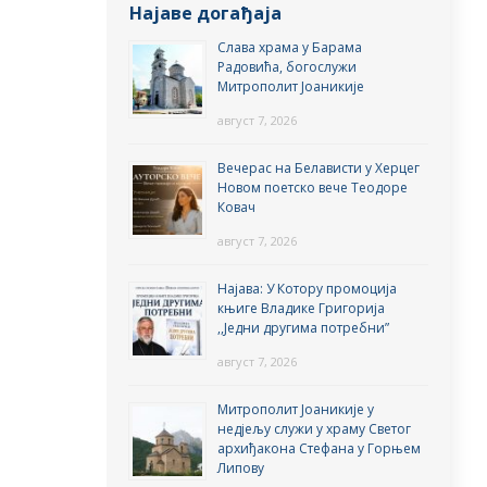
Најаве догађаја
Слава храма у Барама
Радовића, богослужи
Митрополит Јоаникије
август 7, 2026
Вечерас на Белависти у Херцег
Новом поетско вече Теодоре
Ковач
август 7, 2026
Најава: У Котору промоција
књиге Владике Григорија
,,Једни другима потребни”
август 7, 2026
Митрополит Јоаникије у
недјељу служи у храму Светог
архиђакона Стефана у Горњем
Липову