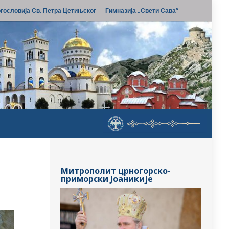
гословија Св. Петра Цетињског
Гимназија „Свети Сава“
Митрополит црногорско-
приморски Јоаникије