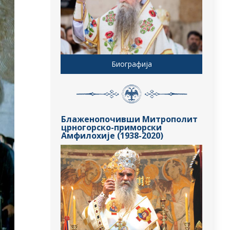
Биографија
Блаженопочивши Митрополит
црногорско-приморски
Амфилохије (1938-2020)