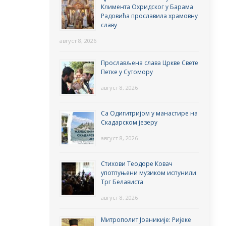
Климента Охридског у Барама
Радовића прославила храмовну
славу
август 8, 2026
Прослављена слава Цркве Свете
Петке у Сутомору
август 8, 2026
Са Одигитријом у манастире на
Скадарском језеру
август 8, 2026
Стихови Теодоре Ковач
употпуњени музиком испунили
Трг Белависта
август 8, 2026
Митрополит Јоаникије: Ријеке