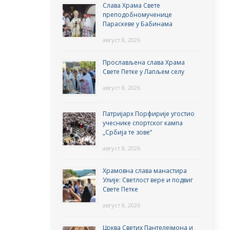
Слава Храма Свете
преподобномученице
Параскеве у Бабинама
август 8, 2026
Прослављена слава Храма
Свете Петке у Лапљем селу
август 8, 2026
Патријарх Порфирије угостио
учеснике спортског кампа
„Србија те зове“
август 8, 2026
Храмовна слава манастира
Улије: Светлост вере и подвиг
Свете Петке
август 8, 2026
Црква Светих Пантелејмона и