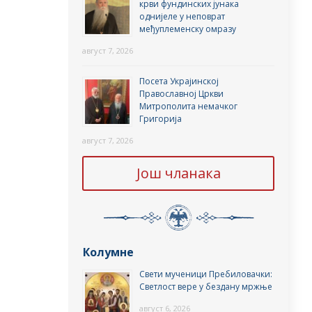
крви фундинских јунака
однијеле у неповрат
међуплеменску омразу
август 7, 2026
Посета Украјинској
Православној Цркви
Митрополита немачког
Григорија
август 7, 2026
Још чланака
Колумне
Свети мученици Пребиловачки:
Светлост вере у бездану мржње
август 6, 2026