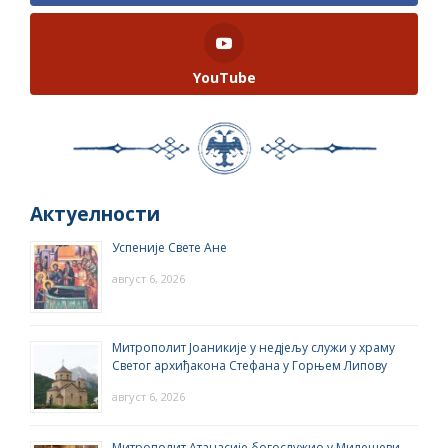
YouTube
Актуелности
Успеније Свете Ане
август 6, 2026
Митрополит Јоаникије у недјељу служи у храму
Светог архиђакона Стефана у Горњем Липову
август 6, 2026
Митрополит Атанасије богослужио у Милешеви