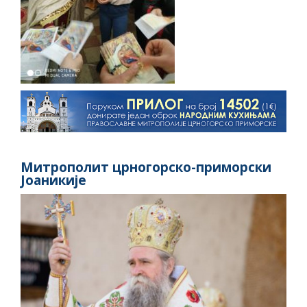
Митрополит црногорско-приморски
Јоаникије