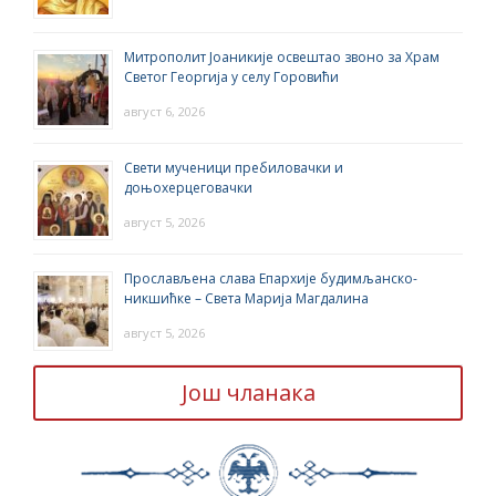
Митрополит Јоаникије освештао звоно за Храм
Светог Георгија у селу Горовићи
август 6, 2026
Свети мученици пребиловачки и
доњохерцеговачки
август 5, 2026
Прослављена слава Епархије будимљанско-
никшићке – Света Марија Магдалина
август 5, 2026
Још чланака