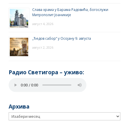
Слава храма у Барама Радовића, богослужи
Митрополит Јоаникије
август 4, 2026
„Ђедов сабор“ у Осојану 9. августа
август 2, 2026
Радио Светигора – yживо:
Архива
Архива