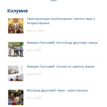
Колумне
Свети мученици Пребиловачки: Светлост вере у
бездану мржње
август 6, 2026
Живојин Ракочевић: Неслобода другачије говори
јул 27, 2026
Живојин Ракочевић: Злочин на заветној земљи
јул 24, 2026
Милорад Дурутовић: Амин – ријеч изнутра
јул 21, 2026