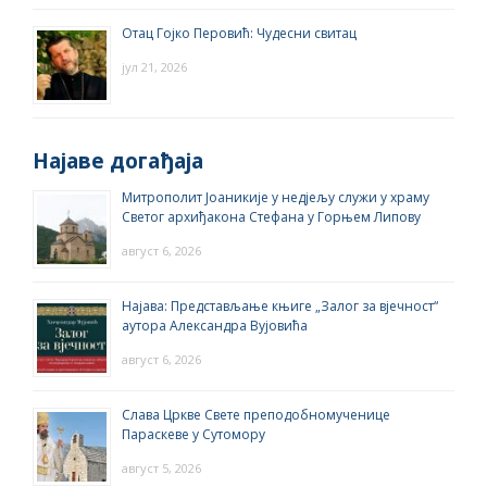
Отац Гојко Перовић: Чудесни свитац
јул 21, 2026
Најаве догађаја
Митрополит Јоаникије у недјељу служи у храму
Светог архиђакона Стефана у Горњем Липову
август 6, 2026
Најава: Представљање књиге „Залог за вјечност“
аутора Александра Вујовића
август 6, 2026
Слава Цркве Свете преподобномученице
Параскеве у Сутомору
август 5, 2026