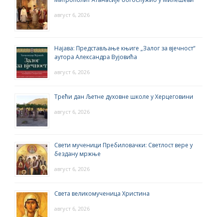
август 6, 2026
Најава: Представљање књиге „Залог за вјечност“
аутора Александра Вујовића
август 6, 2026
Трећи дан Љетне духовне школе у Херцеговини
август 6, 2026
Свети мученици Пребиловачки: Светлост вере у
бездану мржње
август 6, 2026
Света великомученица Христина
август 6, 2026