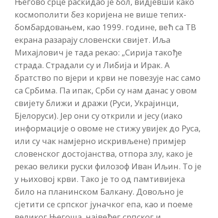
Његово срце раскидао је бол, видјевши како
космополити без коријена не више тепих-
бомбардовањем, као 1999. године, већ са ТВ
екрана разарају словенски свијет. Иља
Михајлович је тада рекао: „Сирија такође
страда. Страдали су и Либија и Ирак. А
братство по вјери и крви не повезује нас само
са Србима. Па ипак, Срби су нам данас у овом
свијету ближи и дражи (Руси, Украјинци,
Бјелоруси). Јер они су открили и јесу (иако
информације о овоме не стижу увијек до Руса,
или су чак намјерно искривљене) примјер
словенског достојанства, отпора злу, како је
рекао велики руски филозоф Иван Иљин. То је
у њиховој крви. Тако је то од памтивијека
било на планинском Балкану. Довољно је
сјетити се српског јуначког епа, као и поеме
великог Његоша, највећег српског и