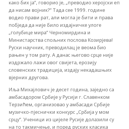
како бих ја“, говорио је, „преводио херојски еп
да нисам војник?“ Тада сее 1999. године
водио прави рат, али могла је бити и права
побједа да није било издајничке улоге
„голубице мира“ Черномирдина и
Министарства спољних послова Козирјева!
Руски научник, преводилац је веома био
рањен у том рату. А данас његово срце није
издржало лажи овог свијета, ерозију
словенских традиција, издају некадашњих
вјерних другова.
Иља Михајлович је десет година, заједно са
амбасадором Србије у Русији г. Славенком
Терзићем, организовао у амбасади Србије
музичко-пјеснички конкурс „Србија у мом
срцу“. Ученици из цијеле Русије долазили су
на то такмичење, и поред руских класика