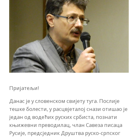
Пријатељи!
Данас је у слoвенском свијету туга. Послије
тешке болести, у расцвјеталој снази отишао је
један од водећих руских србиста, познати
књижевни преводилац, члан Савеза писаца
Русије, предсједник Друштва руско-српског