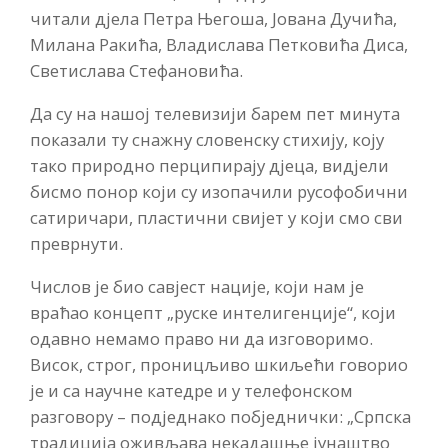
читали дјела Петра Његоша, Јована Дучића,
Милана Ракића, Владислава Петковића Диса,
Светислава Стефановића.
Да су на нашој телевизији барем пет минута
показали ту снажну словенску стихију, коју
тако природно перципирају дјеца, видјели
бисмо понор који су изопачили русофобични
сатиричари, пластични свијет у који смо сви
преврнути.
Числов је био савјест нације, који нам је
враћао концепт „руске интелигенције“, који
одавно немамо право ни да изговоримо.
Висок, строг, проницљиво шкиљећи говорио
је и са научне катедре и у телефонском
разговору – подједнако побједнички: „Српска
традиција оживљава некадашње јунаштво