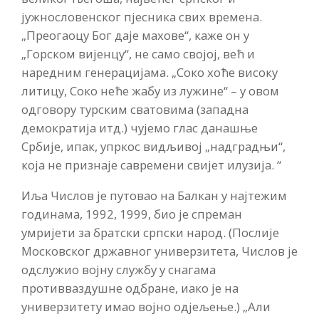
јужнословенског пјесника свих времена.
„Преогаоцу Бог даје махове“, каже он у
„Горском вијенцу“, не само својој, већ и
наредним генерацијама. „Соко хоће високу
литицу, Соко неће жабу из лужине“ – у овом
одговору турским сватовима (западна
демократија итд.) чујемо глас данашње
Србије, ипак, упркос видљивој „надградњи“,
која не признаје савремени свијет илузија. “
Иља Числов је путовао на Балкан у најтежим
годинама, 1992, 1999, био је спреман
умријети за братски српски народ. (Послије
Московског државног универзитета, Числов је
одслужио војну службу у снагама
противваздушне одбране, иако је на
универзитету имао војно одјељење.) „Али