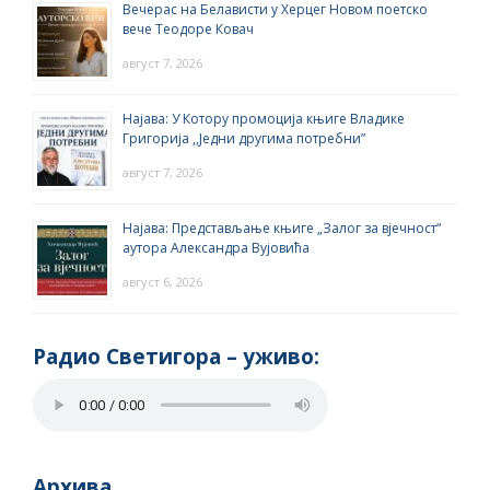
Вечерас на Белависти у Херцег Новом поетско
вече Теодоре Ковач
август 7, 2026
Најава: У Котору промоција књиге Владике
Григорија ,,Једни другима потребни”
август 7, 2026
Најава: Представљање књиге „Залог за вјечност“
аутора Александра Вујовића
август 6, 2026
Радио Светигора – yживо:
Архива