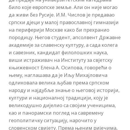
било које европске земље. Али он није могао
да живи без Русије. И.М. Числов је предавао
српски дјеци у малој православној гимназији
на периферији Москве како би прехранио
породицу. Његов студент, апсолвент Државне
академије за славенску културу, а сада колега
и савезник, кандидат филолошких наука,
виши истраживач на Институту за свјетску
књижевност Елена А. Осипова, говорећи о
њему, наглашава да је Иљу Михајловича
одликовала велика љубав према српском
народу и најдубље знање о његовој историји,
култури и националној традицији, коју је
великодушно дијелио са својим ученицима,
као и панорамски поглед на савремену
геополитичку ситуацију, нарочито у
словенском свијету. Према њеним ријечима,