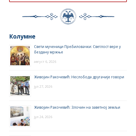
Колумне
Свети мученици Пребиловачки: Светлост вере у
бездану мржње
август 6, 2026
Живојин Ракочевић: Неслобода другачије говори
јул 27, 2026
Живојин Ракочевић: Злочин на заветној земљи
јул 24, 2026