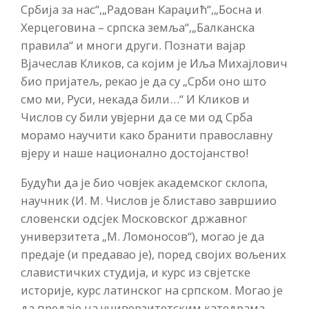
Србија за нас“,„Радован Караџић“,„Босна и
Херцеговина – српска земља“,„Балканска
правила“ и многи други. Познати вајар
Вјачеслав Кликов, са којим је Иља Михајлович
био пријатељ, рекао је да су „Срби оно што
смо ми, Руси, некада били…“ И Кликов и
Числов су били увјерни да се ми од Срба
морамо научити како бранити православну
вјеру и наше национално достојанство!
Будући да је био човјек академског склопа,
научник (И. М. Числов је блиставо завршиио
словенски одсјек Московског државног
универзитета „М. Ломоносов“), могао је да
предаје (и предавао је), поред својих вољених
славистичких студија, и курс из свјетске
историје, курс латинског на српском. Могао је
да предаје на универзитетским катедрама