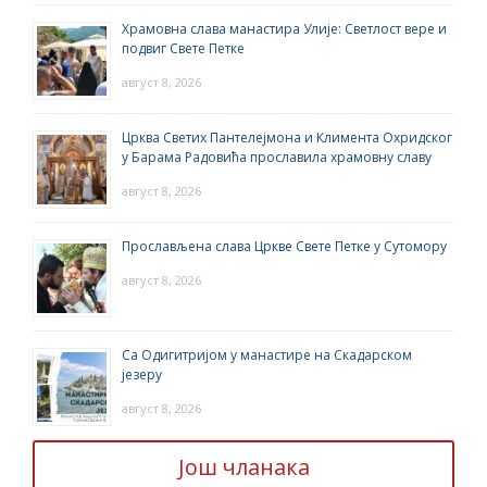
Храмовна слава манастира Улије: Светлост вере и
подвиг Свете Петке
август 8, 2026
Црква Светих Пантелејмона и Климента Охридског
у Барама Радовића прославила храмовну славу
август 8, 2026
Прослављена слава Цркве Свете Петке у Сутомору
август 8, 2026
Са Одигитријом у манастире на Скадарском
језеру
август 8, 2026
Још чланака