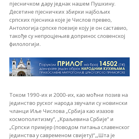
пјесничком дару једнак нашем Пушкину.
Десетине пјесничких збирки најбољих
српских пјесника које је Числов превео,
Антологија српске поезије коју је он саставио,
такође су непроцјењив допринос словенској
филологији.
Током 1990-их и 2000-их, као моћни позив на
јединство руског народа звучали су новински
чланци Иље Числова „Србија као изазов
космополитизму“, „Краљевина Србије“ и
„Српски примјер (поводом питања славенског
јединства у савременом свијету)“,„Шта је