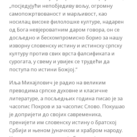
„посједујући непобједиву вољу, огромну
самопожртвованост и марљивост, као
носилац високе филолошке културе, надарен
од Бога невјероватним даром говора, он се
досљедно и бескомпромисно борио за нашу
изворну словенску истину и истинску српску
културу против свих врста фалсификата и
сурогата, у свему и увијек се трудећи да
поступа по истини Божјој.“
Иља Михајлович је радио на великим
преводима српске духовне и класичне
литературе, а посљедњих година писао је за
часопис Покров и за часопис Слово. Покушао
је допријети до својих савременика,
пренијети им словенску истину о братској
Србији и њеном јуначком и храбром народу.