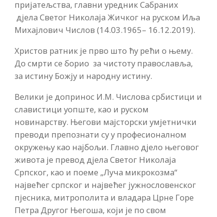
пријатељства, главни уредник Сабраних
дјела Светог Николаја Жичког на руском Иља
Михајлович Числов (14.03.1965– 16.12.2019).
Христов ратник је прво што ћу рећи о њему.
До смрти се борио за чистоту православља,
за истину Божју и народну истину.
Велики је допринос И.М. Числова србистици и
славистици уопште, као и руском
новинарству. Његови мајсторски умјетнички
преводи препознати су у професионалном
окружењу као најбољи. Главно дјело његовог
живота је превод дјела Светог Николаја
Српског, као и поеме „Луча микрокозма“
највећег српског и највећег јужнословенског
пjесника, митрополита и владара Црне Горе
Петра Другог Његоша, који је по свом