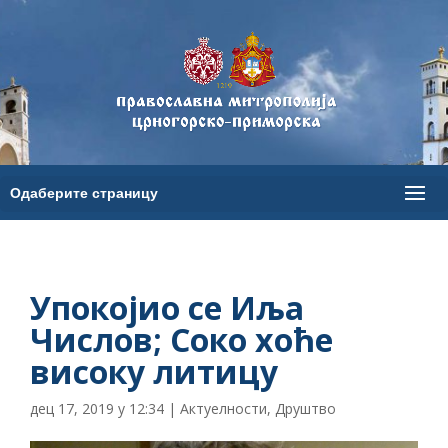
Упокојио се Иља
Числов; Соко хоће
високу литицу
дец 17, 2019 у 12:34
|
Актуелности
,
Друштво