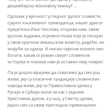
децембарску московску земљу? …
Одлазак у вјечност угледног руског слависте,
сјајног књижевног преводиоца, нашег драгог
пријатеља Иље Числова, открива нам, свим
руским људима, огромно поље које је посијао
у свом кратком земаљском животу, радећи, не
знајући за одмор. И нисмо свјесни колико смо
богати, какав огроман свијет словенске
историје и поезије нам је оставио овај човјек!
Па је дошло вријеме да схватимо да смо још
живи, јер су класичне традиције словенских
народа живе, јер се Православна црква у
Русији и Србији моли за нас с једним
Христовим духом, а у њој, у Светој цркви,
једно смо са свим претходно преминулим.