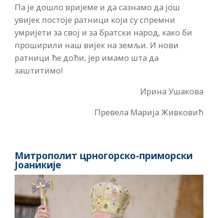
Па је дошло вријеме и да сазнамо да још
увијек постоје ратници који су спремни
умријети за свој и за братски народ, како би
проширили наш вијек на земљи. И нови
ратници ће доћи, јер имамо шта да
заштитимо!
Ирина Ушакова
Превела Марија Живковић
Митрополит црногорско-приморски
Јоаникије