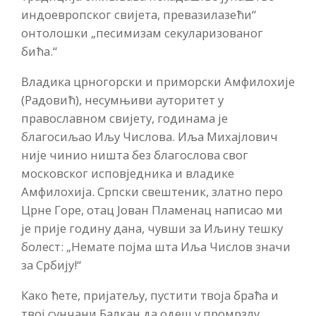
индоевропског свијета, превазилазећи“
онтолошки „песимизам секуларизованог
бића.“
Владика црногорски и приморски Амфилохије
(Радовић), несумњиви ауторитет у
православном свијету, годинама је
благосиљао Иљу Числова. Иља Михајлович
није чинио ништа без благослова свог
московског исповједника и владике
Амфилохија. Српски свештеник, златно перо
Црне Горе, отац Јован Пламенац написао ми
је прије годину дана, чувши за Иљину тешку
болест: „Немате појма шта Иља Числов значи
за Србију!“
Како ћете, пријатељу, пустити твоја браћа и
твој сунчани Балкан да одеш у промрзлу