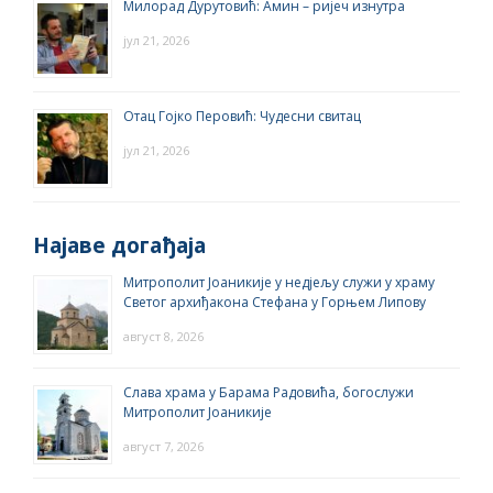
Милорад Дурутовић: Амин – ријеч изнутра
јул 21, 2026
Отац Гојко Перовић: Чудесни свитац
јул 21, 2026
Најаве догађаја
Митрополит Јоаникије у недјељу служи у храму
Светог архиђакона Стефана у Горњем Липову
август 8, 2026
Слава храма у Барама Радовића, богослужи
Митрополит Јоаникије
август 7, 2026