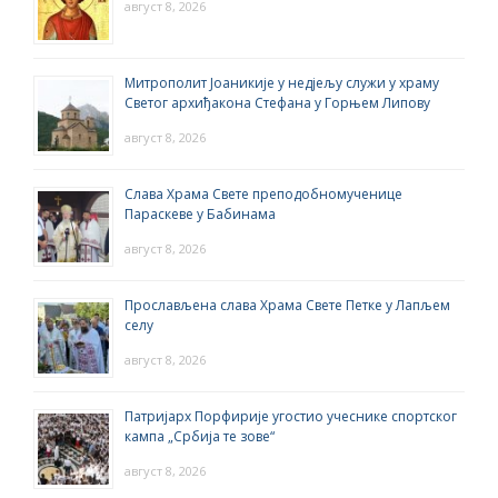
август 8, 2026
Митрополит Јоаникије у недјељу служи у храму
Светог архиђакона Стефана у Горњем Липову
август 8, 2026
Слава Храма Свете преподобномученице
Параскеве у Бабинама
август 8, 2026
Прослављена слава Храма Свете Петке у Лапљем
селу
август 8, 2026
Патријарх Порфирије угостио учеснике спортског
кампа „Србија те зове“
август 8, 2026