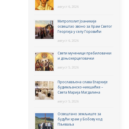
август 6, 2026
Митрополит Јоаникије
освештао звоно за Храм Светог
Георгија у селу Горовићи
август 6, 2026
Свети мученици пребиловачки
и доњохерцеговачки
август 5, 2026
Прослављена слава Епархије
будимљанско-никшићке –
Света Марија Магдалина
август 5, 2026
Освештано земљиште за
будући храм у Бобову код
Пљеваља