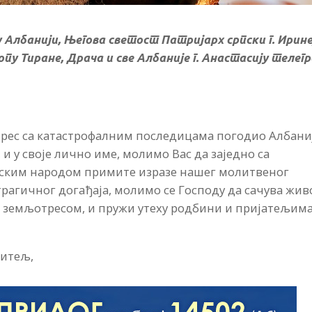
лбанији, Његова светост Патријарх српски г. Иринеј
 Тиране, Драча и све Албаније г. Анастасију телег
трес са катастрофалним последицама погодио Албаниј
и у своје лично име, молимо Вас да заједно са
ским народом примите изразе нашег молитвеног
трагичног догађаја, молимо се Господу да сачува жив
д земљотресом, и пружи утеху родбини и пријатељим
житељ,