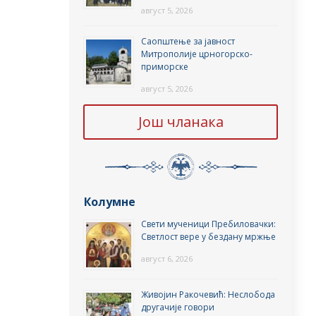
август 5, 2026
Саопштење за јавност
Митрополије црногорско-
приморске
август 5, 2026
Још чланака
Колумне
Свети мученици Пребиловачки:
Светлост вере у бездану мржње
август 6, 2026
Живојин Ракочевић: Неслобода
другачије говори