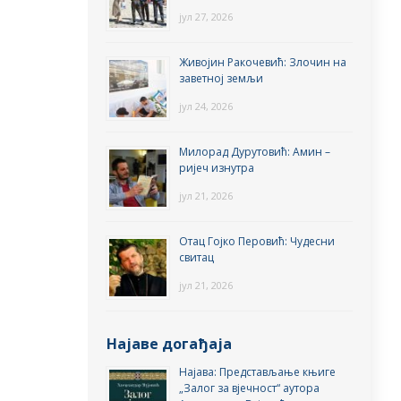
јул 27, 2026
Живојин Ракочевић: Злочин на
заветној земљи
јул 24, 2026
Милорад Дурутовић: Амин –
ријеч изнутра
јул 21, 2026
Отац Гојко Перовић: Чудесни
свитац
јул 21, 2026
Најаве догађаја
Најава: Представљање књиге
„Залог за вјечност“ аутора