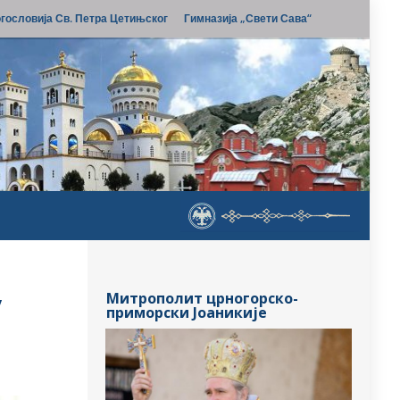
гословија Св. Петра Цетињског
Гимназија „Свети Сава“
у
Митрополит црногорско-
приморски Јоаникије