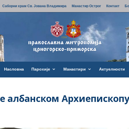
Саборни храм Св. Јована Владимира
Манастир Острог
Контакт
Бо
Насловна
Парохије
Манастири
Актуелности
е албанском Архиепископ