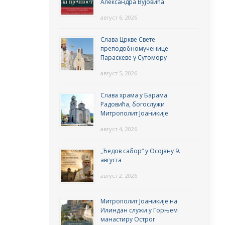
Александра Вујовића
август 6, 2026
Слава Цркве Свете
преподобномученице
Параскеве у Сутомору
август 5, 2026
Слава храма у Барама
Радовића, богослужи
Митрополит Јоаникије
август 4, 2026
„Ђедов сабор“ у Осојану 9.
августа
август 2, 2026
Митрополит Јоаникије на
Илиндан служи у Горњем
манастиру Острог