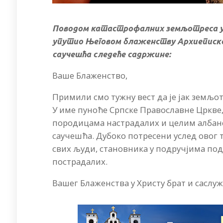
Поводом катастрофалних земљотреса у А
упутио Његовом блаженству Архиепископу
саучешћа следеће садржине:
Ваше Блаженство,
Примили смо тужну вест да је јак земљо
У име пуноће Српске Православне Цркве, 
породицама настрадалих и целим албан
саучешћа. Дубоко потресени услед овог 
свих људи, становника у подручјима по
пострадалих.
Вашег Блаженства у Христу брат и саслу