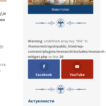
Животопис
 је
рам
Warning
: Undefined array key "title" in
у.
/home/mitropol/public_html/wp-
content/plugins/monarch/includes/monarch-
widget.php
on line
20
оте
а
Facebook
YouTube
Актуелности