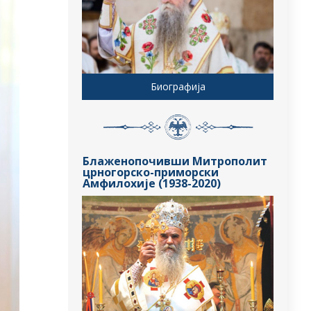
Биографија
Блаженопочивши Митрополит
црногорско-приморски
Амфилохије (1938-2020)