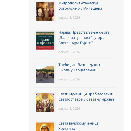
Митрополит Атанасије
богослужио у Милешеви
август 6, 2026
Најава: Представљање књиге
„Залог за вјечност“ аутора
Александра Вујовића
август 6, 2026
Трећи дан Љетне духовне
школе у Херцеговини
август 6, 2026
Свети мученици Пребиловачки:
Светлост вере у бездану мржње
август 6, 2026
Света великомученица
Христина