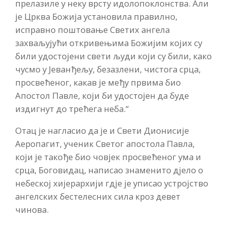
прелазиле у неку врсту идолопоклонства. Али
је Црква Божија установила правилно,
исправно поштовање Светих ангела
захваљујући откривењима Божијим којих су
били удостојени свети људи који су били, како
чусмо у Јеванђељу, безазлени, чистога срца,
просвећеног, какав је међу првима био
Апостол Павле, који би удостојен да буде
издигнут до трећега неба.“
Отац је нагласио да је и Свети Дионисије
Аеропагит, ученик Светог апостола Павла,
који је такође био човјек просвећеног ума и
срца, Боговидац, написао знаменито дјело о
небеској хијерархији гдје је уписао устројство
ангелских бестелесних сила кроз девет
чинова.