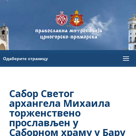
Сабор Светог
архангела Михаила
торженствено
прослављен у
Саборном храму у Бару