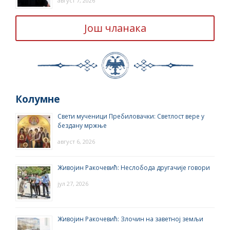
август 7, 2026
Још чланака
Колумне
Свети мученици Пребиловачки: Светлост вере у
бездану мржње
август 6, 2026
Живојин Ракочевић: Неслобода другачије говори
јул 27, 2026
Живојин Ракочевић: Злочин на заветној земљи