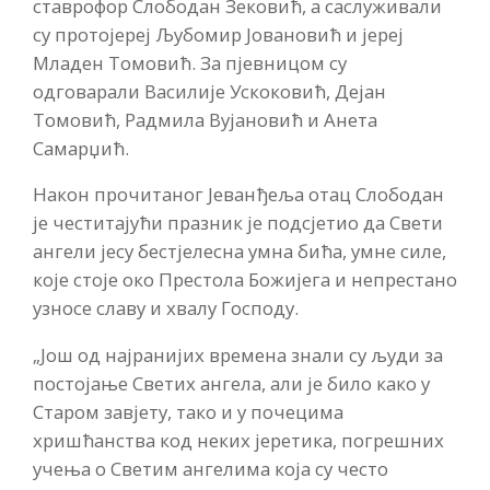
ставрофор Слободан Зековић, а саслуживали
су протојереј Љубомир Јовановић и јереј
Младен Томовић. За пјевницом су
одговарали Василије Ускоковић, Дејан
Томовић, Радмила Вујановић и Анета
Самарџић.
Након прочитаног Јеванђеља отац Слободан
је честитајући празник је подсјетио да Свети
ангели јесу бестјелесна умна бића, умне силе,
које стоје око Престола Божијега и непрестано
узносе славу и хвалу Господу.
„Још од најранијих времена знали су људи за
постојање Светих ангела, али је било како у
Старом завјету, тако и у почецима
хришћанства код неких јеретика, погрешних
учења о Светим ангелима која су често