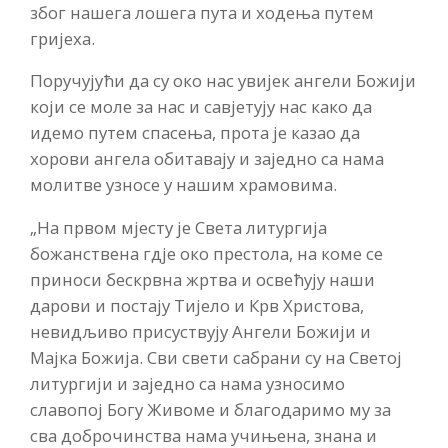
због нашега лошега пута и ходења путем
гријеха.
Поручујући да су око нас увијек ангели Божији
који се моле за нас и савјетују нас како да
идемо путем спасења, прота је казао да
хорови ангела обитавају и заједно са нама
молитве узносе у нашим храмовима.
„На првом мјесту је Света литургија
божанствена гдје око престола, на коме се
приноси бескрвна жртва и освећују наши
дарови и постају Тијело и Крв Христова,
невидљиво присуствују Ангели Божији и
Мајка Божија. Сви свети сабрани су на Светој
литургији и заједно са нама узносимо
славопој Богу Живоме и благодаримо му за
сва доброчинства нама учињена, знана и