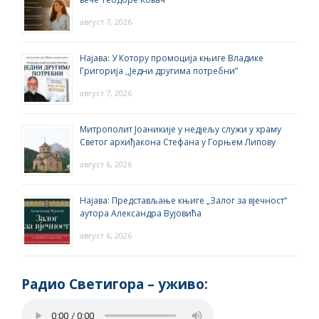
август 7, 2026
Најава: У Котору промоција књиге Владике
Григорија ,,Једни другима потребни”
август 7, 2026
Митрополит Јоаникије у недјељу служи у храму
Светог архиђакона Стефана у Горњем Липову
август 6, 2026
Најава: Представљање књиге „Залог за вјечност“
аутора Александра Вујовића
август 6, 2026
Радио Светигора – yживо: