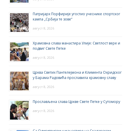
Патријарх Порфирије угостио учеснике спортског
кампа „Србија те зове“
август 8, 2026
Храмовна слава манастира Улије: Светлост вере и
подвиг Свете Петке
август 8, 2026
Црква Светих Пантелејмона и Климента Охридског
у Барама Радовића прославила храмовну славу
август 8, 2026
Прослављена слава Цркве Свете Петке у Сутомору
август 8, 2026
Са Одигитријом у манастире на Скадарском