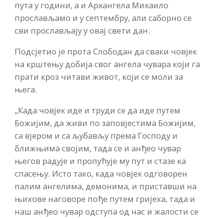
пута у години, а и Архангела Михаило
прослављамо и у септембру, али саборно се
сви прослављају у овај свети дан.
Подсјетио је прота Слободан да сваки човјек
на крштењу добија свог ангела чувара који га
прати кроз читави живот, који се моли за
њега.
„Када човјек иде и труди се да иде путем
Божијим, да живи по заповјестима Божијим,
са вјером и са љубављу према Господу и
ближњима својим, тада се и анђео чувар
његов радује и пропућује му пут и стазе ка
спасењу. Исто тако, када човјек одговорен
палим ангелима, демонима, и приставши на
њихове наговоре пође путем гријеха, тада и
наш анђео чувар одступа од нас и жалости се