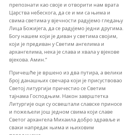
препознати као своје и отворити нам врата
Царства небескога, да се и ми са њима и
свима светима у вјечности радујемо гледању
Лица Божијега, да се радујемо једни другима.
Богу нашем који је диван у светима својим,
који је предиван у Светим ангелима и
архангелима, нека је слава и хвала у вјекове
вјекова. Амин.“
Причешће је вршено из два путира, а велики
број данашњих свечара који је присуствовао
Светој литургији причестио се Светим
тајнама Господњим. Након заврштетка
Литургије оци су освештали славске приносе
и пожељели још једном свима који славе
Светог архангела Михаила добро здравље и
сваки напредак њима и њиховим