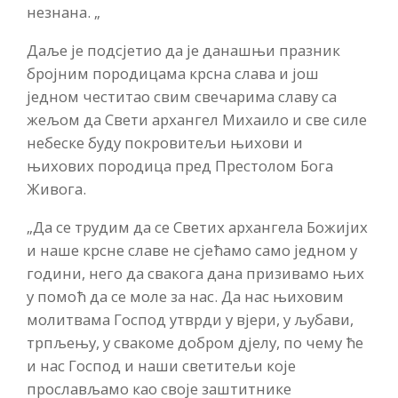
незнана. „
Даље је подсјетио да је данашњи празник
бројним породицама крсна слава и још
једном честитао свим свечарима славу са
жељом да Свети архангел Михаило и све силе
небеске буду покровитељи њихови и
њихових породица пред Престолом Бога
Живога.
„Да се трудим да се Светих архангела Божијих
и наше крсне славе не сјећамо само једном у
години, него да свакога дана призивамо њих
у помоћ да се моле за нас. Да нас њиховим
молитвама Господ утврди у вјери, у љубави,
трпљењу, у свакоме добром дјелу, по чему ће
и нас Господ и наши светитељи које
прослављамо као своје заштитнике