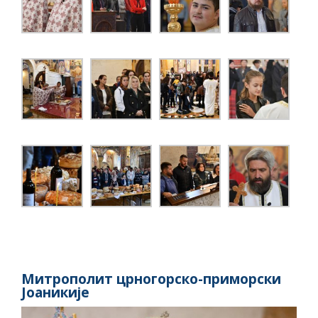
Митрополит црногорско-приморски
Јоаникије