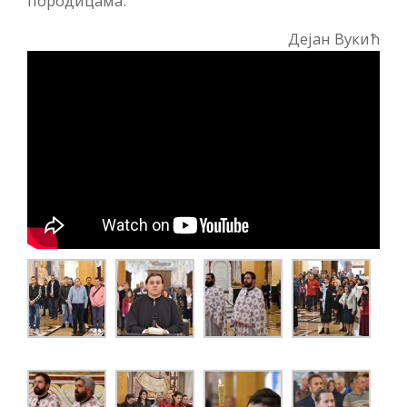
породицама.
Дејан Вукић