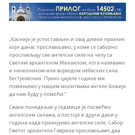
„Касније је успостављен и овај дивни празник
који данас прослављамо, у коме се саборно
прослављају све ангелске силе на челу са
Светим архангелом Михаилом, кога називамо
и начелником или војводом небеских сила
бестјелесних. Преко цијеле године ми
помињемо у нашим молитвама ангеле Божије
да нам буду у помоћи.“
Сваки понедељак у седмици је посвећен
ангелским силама, а постоје и други дани у
години када празнујемо ангелске силе. Сабор
Светог архангела Гаврила прослављамо два