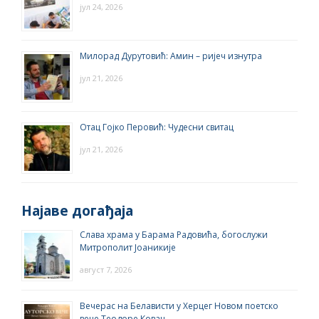
јул 24, 2026
Милорад Дурутовић: Амин – ријеч изнутра
јул 21, 2026
Отац Гојко Перовић: Чудесни свитац
јул 21, 2026
Најаве догађаја
Слава храма у Барама Радовића, богослужи
Митрополит Јоаникије
август 7, 2026
Вечерас на Белависти у Херцег Новом поетско
вече Теодоре Ковач