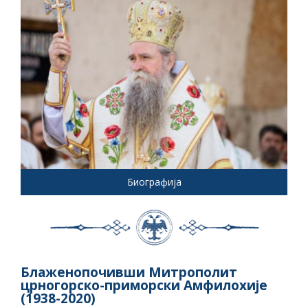
Биографија
Блаженопочивши Митрополит
црногорско-приморски Амфилохије
(1938-2020)