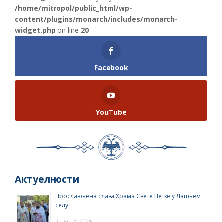
/home/mitropol/public_html/wp-
content/plugins/monarch/includes/monarch-
widget.php
on line
20
Facebook
YouTube
Актуелности
Прослављена слава Храма Свете Петке у Лапљем
селу
август 8, 2026