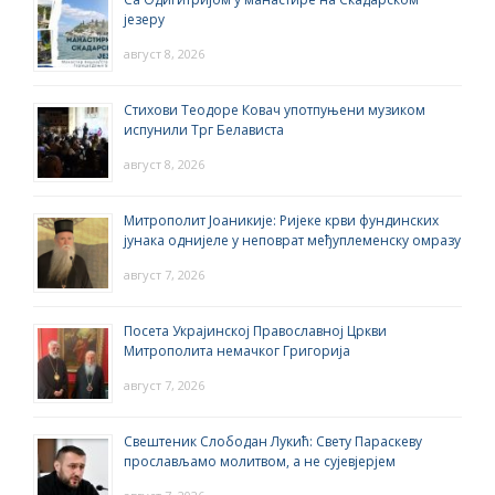
језеру
август 8, 2026
Стихови Теодоре Ковач употпуњени музиком
испунили Трг Белависта
август 8, 2026
Митрополит Јоаникије: Ријеке крви фундинских
јунака однијеле у неповрат међуплеменску омразу
август 7, 2026
Посета Украјинској Православној Цркви
Митрополита немачког Григорија
август 7, 2026
Свештеник Слободан Лукић: Свету Параскеву
прослављамо молитвом, а не сујевјерјем