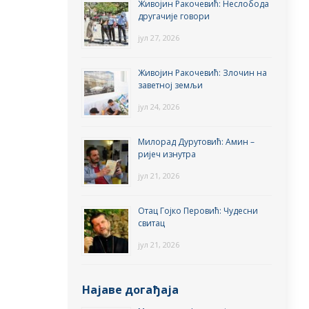
Живојин Ракочевић: Неслобода
другачије говори
јул 27, 2026
Живојин Ракочевић: Злочин на
заветној земљи
јул 24, 2026
Милорад Дурутовић: Амин –
ријеч изнутра
јул 21, 2026
Отац Гојко Перовић: Чудесни
свитац
јул 21, 2026
Најаве догађаја