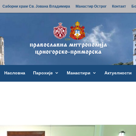
Саборни храм Св. Јована Владимира
Манастир Острог
Контакт
Бо
Насловна
Парохије
Манастири
Актуелности
9