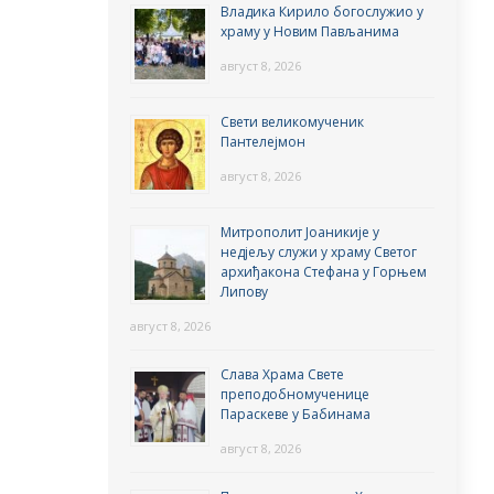
Владика Кирило богослужио у
храму у Новим Пављанима
август 8, 2026
Свети великомученик
Пантелејмон
август 8, 2026
Митрополит Јоаникије у
недјељу служи у храму Светог
архиђакона Стефана у Горњем
Липову
август 8, 2026
Слава Храма Свете
преподобномученице
Параскеве у Бабинама
август 8, 2026