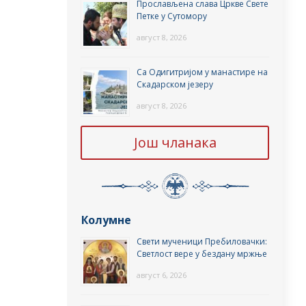
Прослављена слава Цркве Свете
Петке у Сутомору
август 8, 2026
Са Одигитријом у манастире на
Скадарском језеру
август 8, 2026
Још чланака
Колумне
Свети мученици Пребиловачки:
Светлост вере у бездану мржње
август 6, 2026