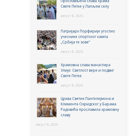
Прослављена слава Храма
Свете Петке у Лапљем селу
август 8, 2026
Патријарх Порфирије угостио
учеснике спортског кампа
„Србија те зове“
август 8, 2026
Храмовна слава манастира
Улије: Светлост вере и подвиг
Свете Петке
август 8, 2026
Црква Светих Пантелејмона и
Климента Охридског у Барама
Радовића прославила храмовну
славу
август 8, 2026