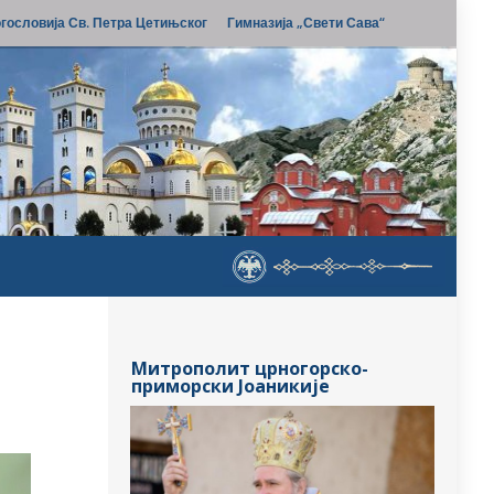
гословија Св. Петра Цетињског
Гимназија „Свети Сава“
Митрополит црногорско-
приморски Јоаникије