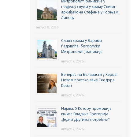
Митрополит Јоаникије у
недјељу служи у храму Светог
архиђакона Стефана у Горњем
Липову
август 8, 2026
Слава храма у Барама
Радовића, богослужи
Митрополит Јоаникије
август 7, 2026
Вечерас на Белависти у Херцег
Новом поетско вече Теодоре
Ковач
август 7, 2026
Најава: У Котору промоција
књиге Владике Григорија
,,Једни другима потребни”
август 7, 2026