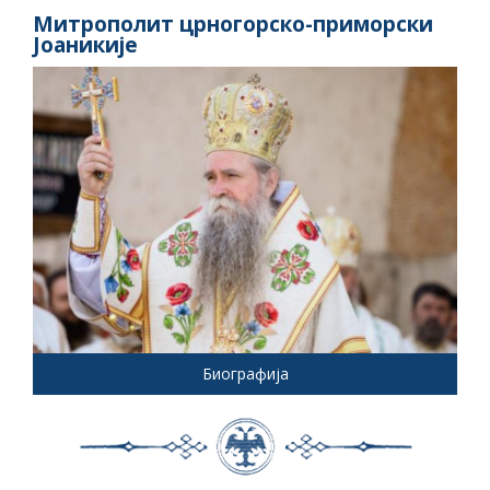
Митрополит црногорско-приморски
Јоаникије
Биографија