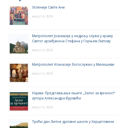
Успеније Свете Ане
август 6, 2026
Митрополит Јоаникије у недјељу служи у храму
Светог архиђакона Стефана у Горњем Липову
август 6, 2026
Митрополит Атанасије богослужио у Милешеви
август 6, 2026
Најава: Представљање књиге „Залог за вјечност“
аутора Александра Вујовића
август 6, 2026
Трећи дан Љетне духовне школе у Херцеговини