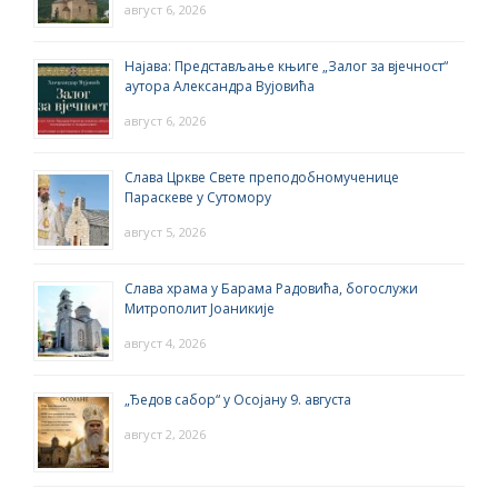
август 6, 2026
Најава: Представљање књиге „Залог за вјечност“
аутора Александра Вујовића
август 6, 2026
Слава Цркве Свете преподобномученице
Параскеве у Сутомору
август 5, 2026
Слава храма у Барама Радовића, богослужи
Митрополит Јоаникије
август 4, 2026
„Ђедов сабор“ у Осојану 9. августа
август 2, 2026