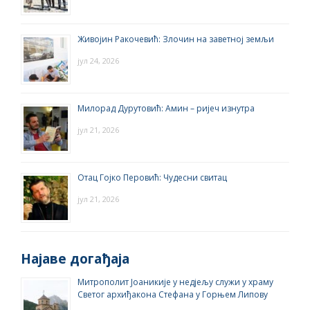
Живојин Ракочевић: Злочин на заветној земљи
јул 24, 2026
Милорад Дурутовић: Амин – ријеч изнутра
јул 21, 2026
Отац Гојко Перовић: Чудесни свитац
јул 21, 2026
Најаве догађаја
Митрополит Јоаникије у недјељу служи у храму
Светог архиђакона Стефана у Горњем Липову