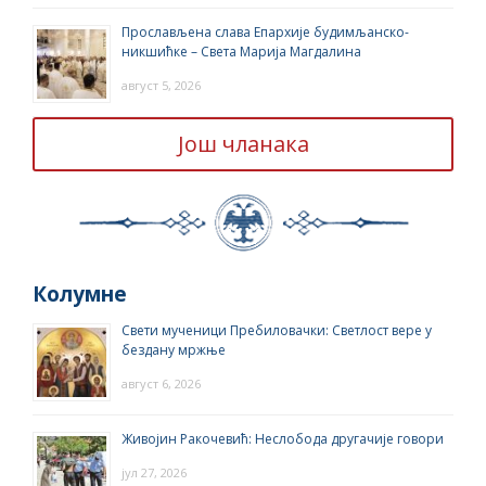
Прослављена слава Епархије будимљанско-
никшићке – Света Марија Магдалина
август 5, 2026
Још чланака
Колумне
Свети мученици Пребиловачки: Светлост вере у
бездану мржње
август 6, 2026
Живојин Ракочевић: Неслобода другачије говори
јул 27, 2026