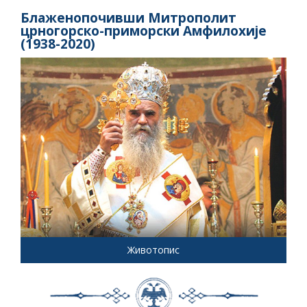
Блаженопочивши Митрополит
црногорско-приморски Амфилохије
(1938-2020)
Животопис