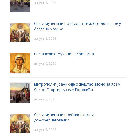
август 6, 2026
Свети мученици Пребиловачки: Светлост вере у
бездану мржње
август 6, 2026
Света великомученица Христина
август 6, 2026
Митрополит Јоаникије освештао звоно за Храм
Светог Георгија у селу Горовићи
август 6, 2026
Свети мученици пребиловачки и
доњохерцеговачки
август 5, 2026