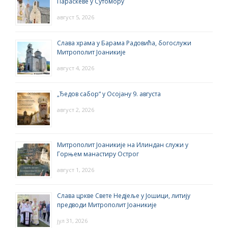
Параскеве у Сутомору
август 5, 2026
Слава храма у Барама Радовића, богослужи
Митрополит Јоаникије
август 4, 2026
„Ђедов сабор“ у Осојану 9. августа
август 2, 2026
Митрополит Јоаникије на Илиндан служи у
Горњем манастиру Острог
август 1, 2026
Слава цркве Свете Недјеље у Јошици, литију
предводи Митрополит Јоаникије
јул 31, 2026