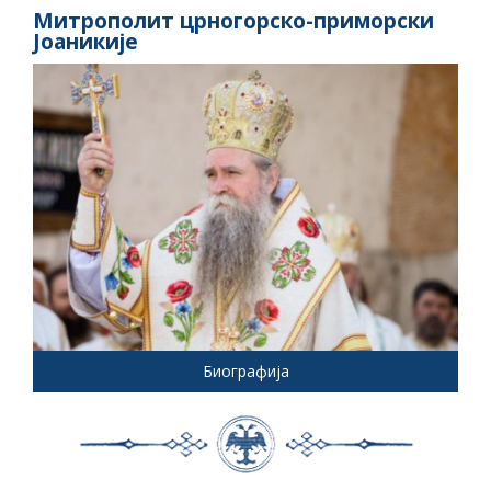
Митрополит црногорско-приморски
Јоаникије
Биографија