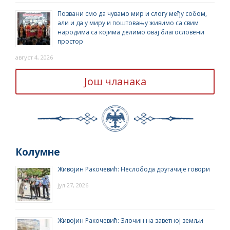
Позвани смо да чувамо мир и слогу међу собом,
али и да у миру и поштовању живимо са свим
народима са којима делимо овај благословени
простор
август 4, 2026
Још чланака
Колумне
Живојин Ракочевић: Неслобода другачије говори
јул 27, 2026
Живојин Ракочевић: Злочин на заветној земљи