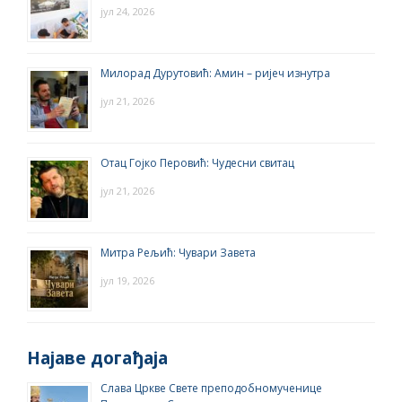
јул 24, 2026
Милорад Дурутовић: Амин – ријеч изнутра
јул 21, 2026
Отац Гојко Перовић: Чудесни свитац
јул 21, 2026
Митра Рељић: Чувари Завета
јул 19, 2026
Најаве догађаја
Слава Цркве Свете преподобномученице