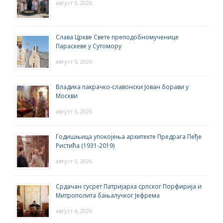
август 5, 2026
Слава Цркве Свете преподобномученице
Параскеве у Сутомору
август 5, 2026
Владика пакрачко-славонски Јован борави у
Москви
август 5, 2026
Годишњица упокојења архитекте Предрага Пеђе
Ристића (1931-2019)
август 5, 2026
Срдачан сусрет Патријарха српског Порфирија и
Митрополита бањалучког Јефрема
август 4, 2026