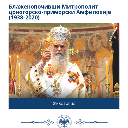
Блаженопочивши Митрополит
црногорско-приморски Амфилохије
(1938-2020)
Животопис