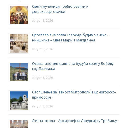
Свети мученици пребиловачки и
доњохерцеговачки
август 5, 2026
Прослављена слава Епархије будимљанско-
никшићке – Света Марија Магдалина
август 5, 2026
Освештано земљиште за будући храм у Бобову
код Пљеваља
август 5, 2026
Саопштење за јавност Митрополије црногорско-
приморске
август 5, 2026
Љетна школа – Архијерејска Литургија у Требињу