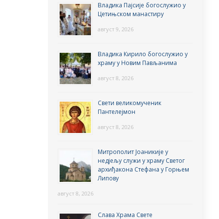
Владика Пајсије богослужио у
Цетињском манастиру
август 9, 2026
Владика Кирило богослужио у
храму у Новим Пављанима
август 8, 2026
Свети великомученик
Пантелејмон
август 8, 2026
Митрополит Јоаникије у
недјељу служи у храму Светог
архиђакона Стефана у Горњем
Липову
август 8, 2026
Слава Храма Свете