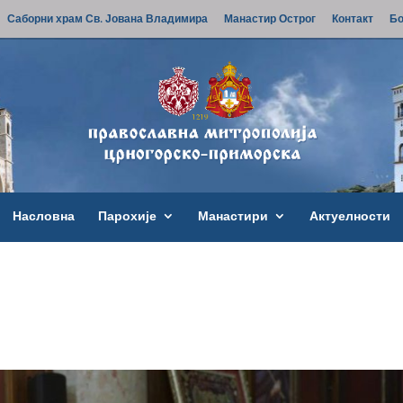
Саборни храм Св. Јована Владимира
Манастир Острог
Контакт
Бо
Насловна
Парохије
Манастири
Актуелности