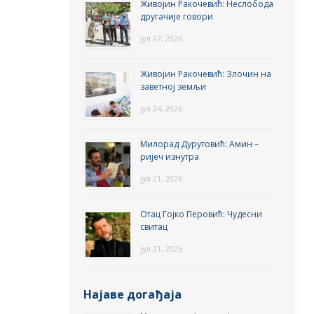
Живојин Ракочевић: Неслобода
другачије говори
јул 27, 2026
Живојин Ракочевић: Злочин на
заветној земљи
јул 24, 2026
Милорад Дурутовић: Амин –
ријеч изнутра
јул 21, 2026
Отац Гојко Перовић: Чудесни
свитац
јул 21, 2026
Најаве догађаја