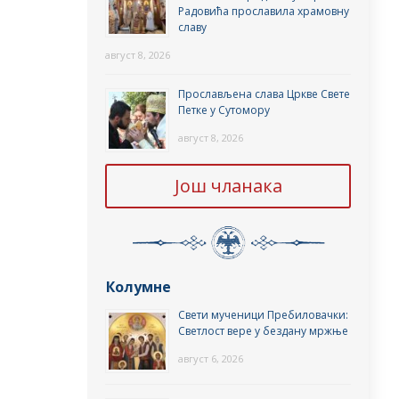
Радовића прославила храмовну
славу
август 8, 2026
Прослављена слава Цркве Свете
Петке у Сутомору
август 8, 2026
Још чланака
Колумне
Свети мученици Пребиловачки:
Светлост вере у бездану мржње
август 6, 2026