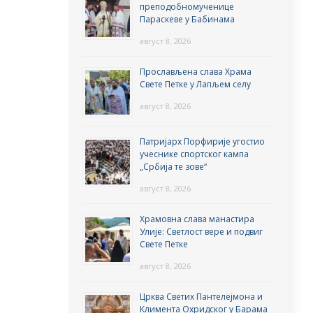
преподобномученице
Параскеве у Бабинама
август 8, 2026
Прослављена слава Храма
Свете Петке у Лапљем селу
август 8, 2026
Патријарх Порфирије угостио
учеснике спортског кампа
„Србија те зове“
август 8, 2026
Храмовна слава манастира
Улије: Светлост вере и подвиг
Свете Петке
август 8, 2026
Црква Светих Пантелејмона и
Климента Охридског у Барама