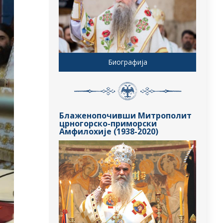
Биографија
Блаженопочивши Митрополит
црногорско-приморски
Амфилохије (1938-2020)