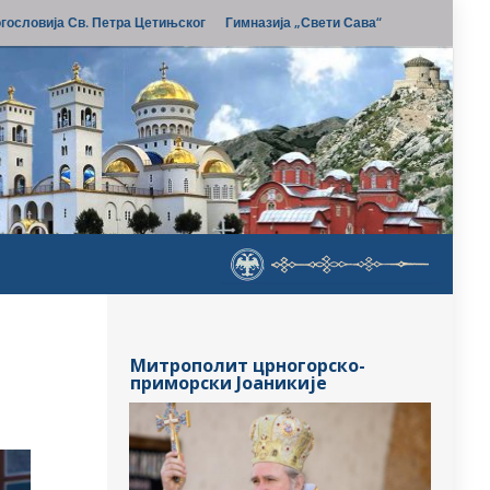
гословија Св. Петра Цетињског
Гимназија „Свети Сава“
Митрополит црногорско-
приморски Јоаникије