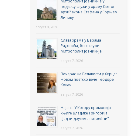
Митрополит Јоаникије у
недјељу служи у храму Светог
архиђакона Стефана у Горњем
Липову
август 8, 2026
Слава храма у Барама
Радовића, богослужи
Митрополит Јоаникије
август 7, 2026
Вечерас на Белависти у Херцег
Новом поетско вече Теодоре
Ковач
август 7, 2026
Најава: У Котору промоција
књиге Владике Григорија
,,Једни другима потребни”
август 7, 2026