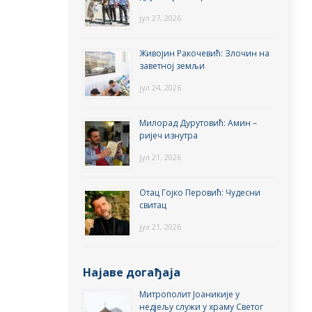
јул 27, 2026
Живојин Ракочевић: Злочин на
заветној земљи
јул 24, 2026
Милорад Дурутовић: Амин –
ријеч изнутра
јул 21, 2026
Отац Гојко Перовић: Чудесни
свитац
јул 21, 2026
Најаве догађаја
Митрополит Јоаникије у
недјељу служи у храму Светог