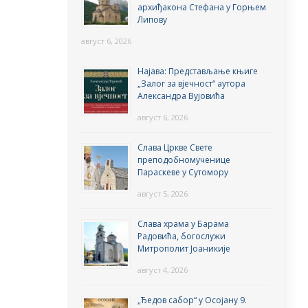
архиђакона Стефана у Горњем
Липову
август 6, 2026
Најава: Представљање књиге
„Залог за вјечност“ аутора
Александра Вујовића
август 6, 2026
Слава Цркве Свете
преподобномученице
Параскеве у Сутомору
август 5, 2026
Слава храма у Барама
Радовића, богослужи
Митрополит Јоаникије
август 4, 2026
„Ђедов сабор“ у Осојану 9.