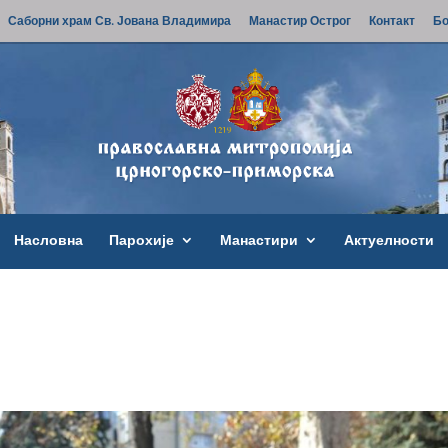
Саборни храм Св. Јована Владимира
Манастир Острог
Контакт
Бо
Насловна
Парохије
Манастири
Актуелности