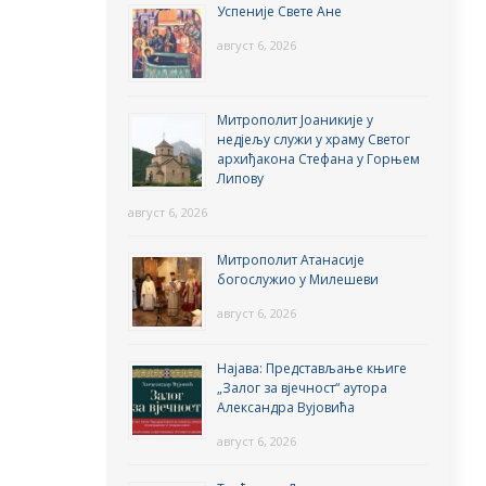
Успеније Свете Ане
август 6, 2026
Митрополит Јоаникије у
недјељу служи у храму Светог
архиђакона Стефана у Горњем
Липову
август 6, 2026
Митрополит Атанасије
богослужио у Милешеви
август 6, 2026
Најава: Представљање књиге
„Залог за вјечност“ аутора
Александра Вујовића
август 6, 2026