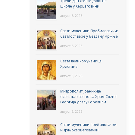
Трећи дан Љетне духовне
школе у Херцеговини
август 6, 2026
Свети мученици Пребиловачки:
Светлост вере у бездану мржње
август 6, 2026
Света великомученица
Христина
август 6, 2026
Митрополит Јоаникије
освештао звоно за Храм Светог
Георгија у селу Горовићи
август 6, 2026
Свети мученици пребиловачки
и доњохерцеговачки