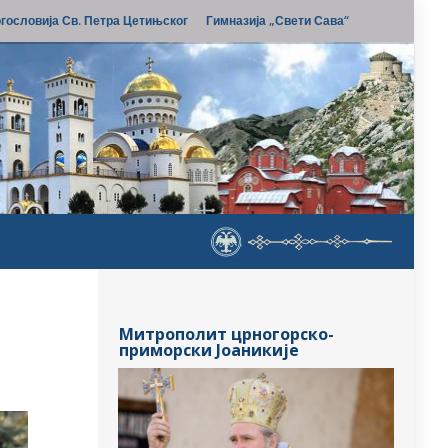
гословија Св. Петра Цетињског
Гимназија „Свети Сава“
Митрополит црногорско-
приморски Јоаникије