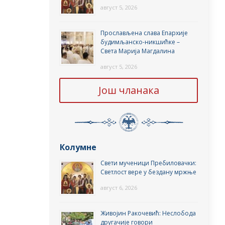
август 5, 2026
Прослављена слава Епархије
будимљанско-никшићке –
Света Марија Магдалина
август 5, 2026
Још чланака
Колумне
Свети мученици Пребиловачки:
Светлост вере у бездану мржње
август 6, 2026
Живојин Ракочевић: Неслобода
другачије говори