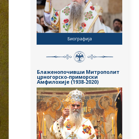
Биографија
Блаженопочивши Митрополит
црногорско-приморски
Амфилохије (1938-2020)