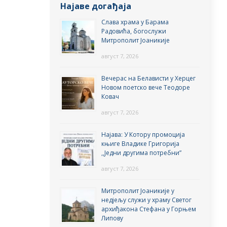
Најаве догађаја
Слава храма у Барама
Радовића, богослужи
Митрополит Јоаникије
август 7, 2026
Вечерас на Белависти у Херцег
Новом поетско вече Теодоре
Ковач
август 7, 2026
Најава: У Котору промоција
књиге Владике Григорија
,,Једни другима потребни”
август 7, 2026
Митрополит Јоаникије у
недјељу служи у храму Светог
архиђакона Стефана у Горњем
Липову