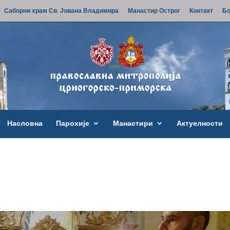
Саборни храм Св. Јована Владимира
Манастир Острог
Контакт
Бо
Насловна
Парохије
Манастири
Актуелности