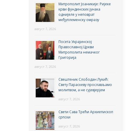
Митрополит Јоаникије: Ријеке
крви фундинских јунака
однијеле у неповрат
међуплеменску омразу
август 7, 2026
Посета Украјинској
Православној Цркви
Митрополита немачког
Григорија
август 7, 2026
Свештеник Слободан Лукић:
Свету Параскеву прослављамо
молитвом, а не сујевјерјем
август 7, 2026
Свети Сава Трећи Архиепископ
српски
август 7, 2026