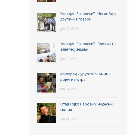
Живојин Ракочевић: Неслобода
другачије говори
јул 27, 2026
Живојин Ракочевић: Злочин на
заветној земљи
јул 24, 2026
Милорад Дурутовић: Амин –
ријеч изнутра
јул 21, 2026
Отац Гојко Перовић: Чудесни
свитац
јул 21, 2026