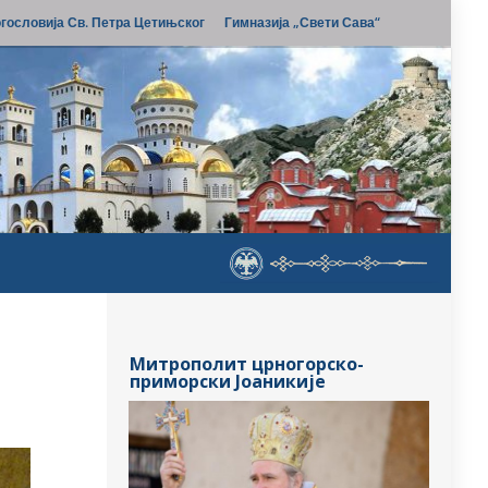
гословија Св. Петра Цетињског
Гимназија „Свети Сава“
Митрополит црногорско-
приморски Јоаникије