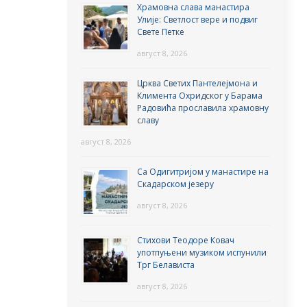
Храмовна слава манастира
Улије: Светлост вере и подвиг
Свете Петке
август 8, 2026
Црква Светих Пантелејмона и
Климента Охридског у Барама
Радовића прославила храмовну
славу
август 8, 2026
Са Одигитријом у манастире на
Скадарском језеру
август 8, 2026
Стихови Теодоре Ковач
употпуњени музиком испунили
Трг Белависта
август 8, 2026