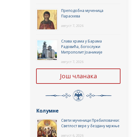
Преподобна мученица
Параскева
август 7, 2026
Слава храма у Барама
Радовића, богослужи
Митрополит Јоаникије
август 7, 2026
Још чланака
Колумне
Свети мученици Пребиловачки:
Светлост вере у бездану мржње
август 6, 2026