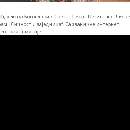
, ректор Богословије Светог Петра Цетињског био ј
ам „Личност и заједница“. Са званичне интернет
ео запис емисије: