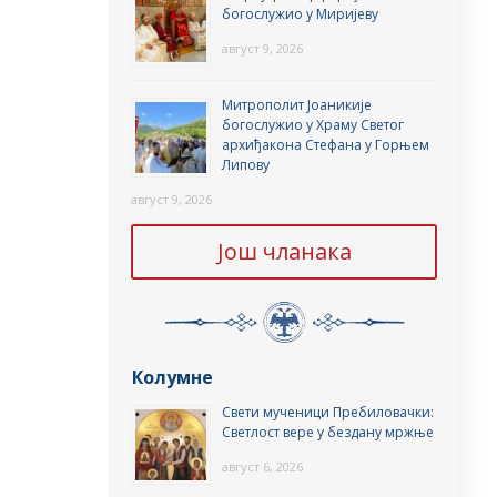
богослужио у Миријеву
август 9, 2026
Митрополит Јоаникије
богослужио у Храму Светог
архиђакона Стефана у Горњем
Липову
август 9, 2026
Још чланака
Колумне
Свети мученици Пребиловачки:
Светлост вере у бездану мржње
август 6, 2026