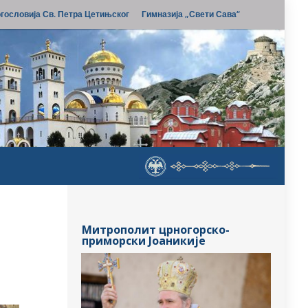
гословија Св. Петра Цетињског
Гимназија „Свети Сава“
Митрополит црногорско-
приморски Јоаникије