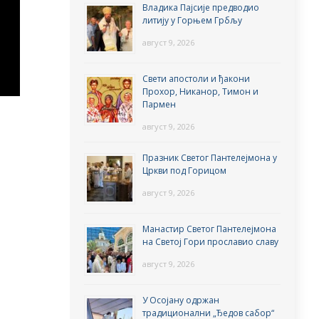
Владика Пајсије предводио
литију у Горњем Грбљу
август 9, 2026
Свети апостоли и ђакони
Прохор, Никанор, Тимон и
Пармен
август 9, 2026
Празник Светог Пантелејмона у
Цркви под Горицом
август 9, 2026
Манастир Светог Пантелејмона
на Светој Гори прославио славу
август 9, 2026
У Осојану одржан
традиционални „Ђедов сабор“