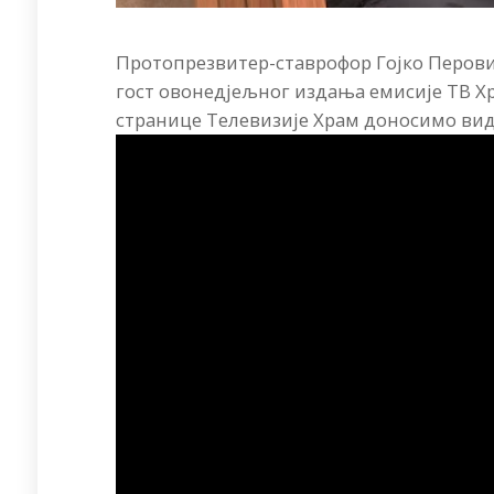
Протопрезвитер-ставрофор Гојко Перовић
гост овонедјељног издања емисије ТВ Хр
странице Телевизије Храм доносимо вид