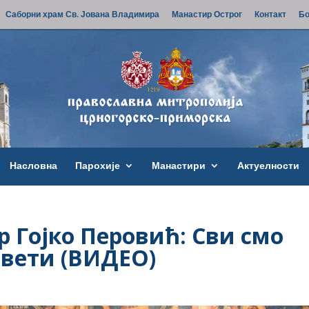
Саборни храм Св. Јована Владимира
Манастир Острог
Контакт
Бо
Насловна
Парохије
Манастири
Актуелности
р Гојко Перовић: Сви смо
свети (ВИДЕО)