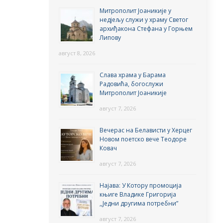
Митрополит Јоаникије у
недјељу служи у храму Светог
архиђакона Стефана у Горњем
Липову
август 8, 2026
Слава храма у Барама
Радовића, богослужи
Митрополит Јоаникије
август 7, 2026
Вечерас на Белависти у Херцег
Новом поетско вече Теодоре
Ковач
август 7, 2026
Најава: У Котору промоција
књиге Владике Григорија
,,Једни другима потребни”
август 7, 2026