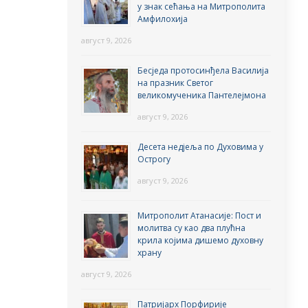
у знак сећања на Митрополита
Амфилохија
август 9, 2026
Бесједа протосинђела Василија
на празник Светог
великомученика Пантелејмона
август 9, 2026
Десета недјеља по Духовима у
Острогу
август 9, 2026
Митрополит Атанасије: Пост и
молитва су као два плућна
крила којима дишемо духовну
храну
август 9, 2026
Патријарх Порфирије