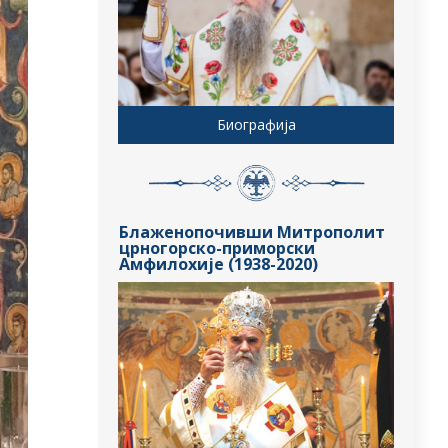
Биографија
Блаженопочивши Митрополит
црногорско-приморски
Амфилохије (1938-2020)