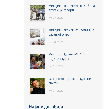
Живојин Ракочевић: Неслобода
другачије говори
јул 27, 2026
Живојин Ракочевић: Злочин на
заветној земљи
јул 24, 2026
Милорад Дурутовић: Амин –
ријеч изнутра
јул 21, 2026
Отац Гојко Перовић: Чудесни
свитац
јул 21, 2026
Најаве догађаја