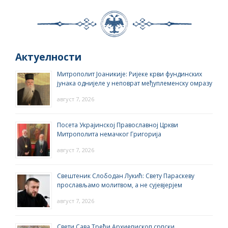
Актуелности
Митрополит Јоаникије: Ријеке крви фундинских
јунака однијеле у неповрат међуплеменску омразу
август 7, 2026
Посета Украјинској Православној Цркви
Митрополита немачког Григорија
август 7, 2026
Свештеник Слободан Лукић: Свету Параскеву
прослављамо молитвом, а не сујевјерјем
август 7, 2026
Свети Сава Трећи Архиепископ српски