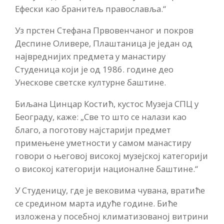
Ефески као бранитељ православља.“
Уз прстен Стефана Првовенчаног и покров
Деспине Оливере, Плаштаница је један од
највреднијих предмета у манастиру
Студеница који је од 1986. године део
Унескове светске културне баштине.
Биљана Цинцар Костић, кустос Музеја СПЦ у
Београду, каже: „Све то што се налази као
благо, а поготову најстарији предмет
примењене уметности у самом манастиру
говори о његовој високој музејској категорији
о високој категорији националне баштине.“
У Студеницу, где је вековима чувана, вратиће
се средином марта идуће године. Биће
изложена у посебној климатизованој витрини