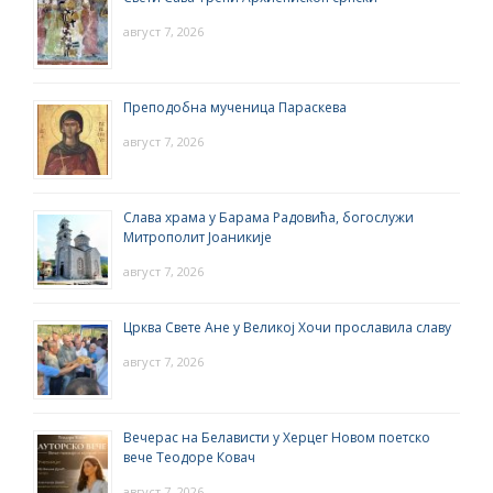
август 7, 2026
Преподобна мученица Параскева
август 7, 2026
Слава храма у Барама Радовића, богослужи
Митрополит Јоаникије
август 7, 2026
Црква Свете Ане у Великој Хочи прославила славу
август 7, 2026
Вечерас на Белависти у Херцег Новом поетско
вече Теодоре Ковач
август 7, 2026