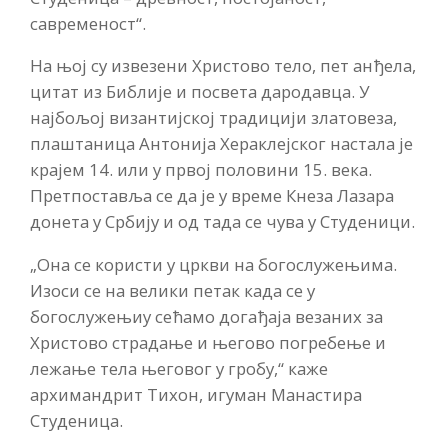
савременост“.
На њој су извезени Христово тело, пет анђела,
цитат из Библије и посвета дародавца. У
најбољој византијској традицији златовеза,
плаштаница Антонија Хераклејског настала је
крајем 14. или у првој половини 15. века.
Претпоставља се да је у време Кнеза Лазара
донета у Србију и од тада се чува у Студеници.
„Она се користи у цркви на богослужењима.
Изоси се на велики петак када се у
богослужењиу сећамо догађаја везаних за
Христово страдање и његово погребење и
лежање тела његовог у гробу,“ каже
архимандрит Тихон, игуман Манастира
Студеница.