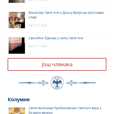
Манастир Свете Ане у Доњој Вријесци прославио
славу
август 7, 2026
Свеноћно бденије у скиту Свете Ане
август 7, 2026
Још чланака
Колумне
Свети мученици Пребиловачки: Светлост вере у
бездану мржње