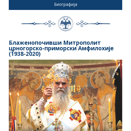
Биографија
Блаженопочивши Митрополит
црногорско-приморски Амфилохије
(1938-2020)