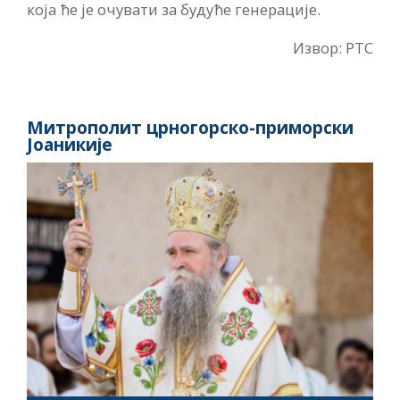
која ће је очувати за будуће генерације.
Извор: РТС
Митрополит црногорско-приморски
Јоаникије