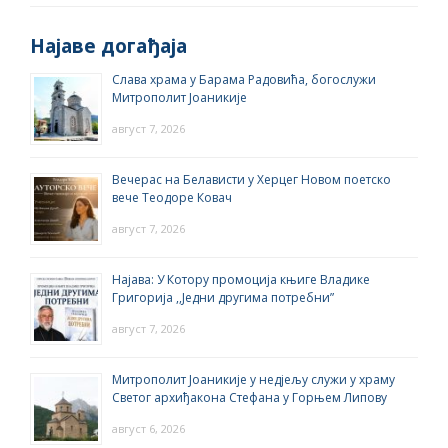
Најаве догађаја
Слава храма у Барама Радовића, богослужи
Митрополит Јоаникије
август 7, 2026
Вечерас на Белависти у Херцег Новом поетско
вече Теодоре Ковач
август 7, 2026
Најава: У Котору промоција књиге Владике
Григорија ,,Једни другима потребни”
август 7, 2026
Митрополит Јоаникије у недјељу служи у храму
Светог архиђакона Стефана у Горњем Липову
август 6, 2026