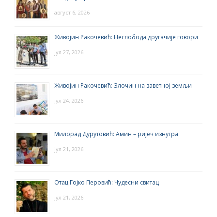
август 6, 2026
Живојин Ракочевић: Неслобода другачије говори
јул 27, 2026
Живојин Ракочевић: Злочин на заветној земљи
јул 24, 2026
Милорад Дурутовић: Амин – ријеч изнутра
јул 21, 2026
Отац Гојко Перовић: Чудесни свитац
јул 21, 2026