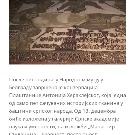
После пет година, у Народном музју у
Београду завршена је конзервација
Плаштанице Антонија Хераклејског, која једна
од само пет сачуваних историјских тканина у
баштини српског народа. Од 13. децембра
биће изложена у галерији Српске академије
наука и уметности, на изложби „Манастир
Студеница – древност, постојаност,