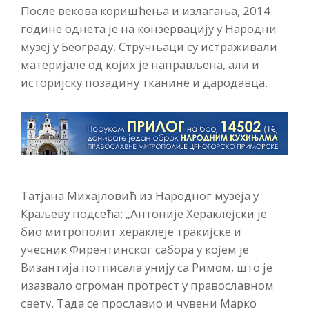
После векова коришћења и излагања, 2014.
године однета је на конзервацију у Народни
музеј у Београду. Стручњаци су истраживали
материјале од којих је направљена, али и
историјску позадину тканине и дародавца.
Татјана Михајловић из Народног музеја у
Краљеву подсећа: „Антоније Хераклејски је
био митрополит хераклеје тракијске и
учесник Фирентинског сабора у којем је
Византија потписала унију са Римом, што је
изазвало огроман протрест у православном
свету. Тада се прославио и чувени Марко