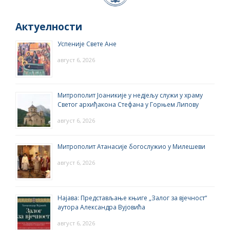
Актуелности
Успеније Свете Ане
август 6, 2026
Митрополит Јоаникије у недјељу служи у храму
Светог архиђакона Стефана у Горњем Липову
август 6, 2026
Митрополит Атанасије богослужио у Милешеви
август 6, 2026
Најава: Представљање књиге „Залог за вјечност“
аутора Александра Вујовића
август 6, 2026