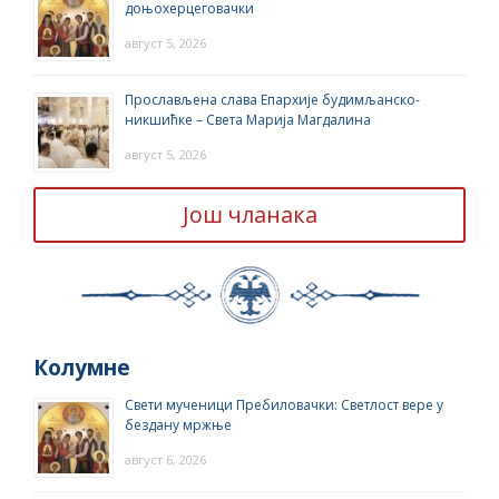
доњохерцеговачки
август 5, 2026
Прослављена слава Епархије будимљанско-
никшићке – Света Марија Магдалина
август 5, 2026
Још чланака
Колумне
Свети мученици Пребиловачки: Светлост вере у
бездану мржње
август 6, 2026