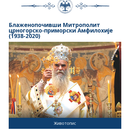
Блаженопочивши Митрополит
црногорско-приморски Амфилохије
(1938-2020)
Животопис