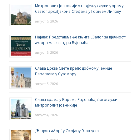
Митрополит Јоаникије у недјељу служи у храму
Светог архиђакона Стефана у Горњем Липову
август 6, 2026
Најава: Представљање књиге „Залог за вјечност“
аутора Александра Вујовића
август 6, 2026
Слава Цркве Свете преподобномученице
Параскеве у Сутомору
август 5, 2026
Слава храма у Барама Радовића, богослужи
Митрополит Јоаникије
август 4, 2026
„Ђедов сабор“ у Осојану 9. августа