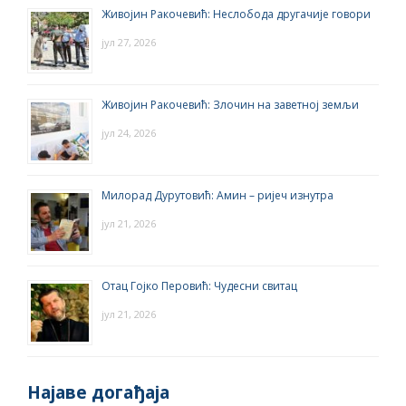
Живојин Ракочевић: Неслобода другачије говори
јул 27, 2026
Живојин Ракочевић: Злочин на заветној земљи
јул 24, 2026
Милорад Дурутовић: Амин – ријеч изнутра
јул 21, 2026
Отац Гојко Перовић: Чудесни свитац
јул 21, 2026
Најаве догађаја