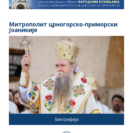
Митрополит црногорско-приморски
Јоаникије
Биографија