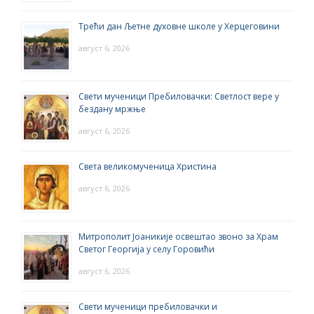
Трећи дан Љетне духовне школе у Херцеговини
август 6, 2026
Свети мученици Пребиловачки: Светлост вере у
бездану мржње
август 6, 2026
Света великомученица Христина
август 6, 2026
Митрополит Јоаникије освештао звоно за Храм
Светог Георгија у селу Горовићи
август 6, 2026
Свети мученици пребиловачки и