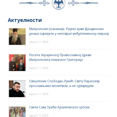
Актуелности
Митрополит Јоаникије: Ријеке крви фундинских
јунака однијеле у неповрат међуплеменску омразу
август 7, 2026
Посета Украјинској Православној Цркви
Митрополита немачког Григорија
август 7, 2026
Свештеник Слободан Лукић: Свету Параскеву
прослављамо молитвом, а не сујевјерјем
август 7, 2026
Свети Сава Трећи Архиепископ српски
август 7, 2026