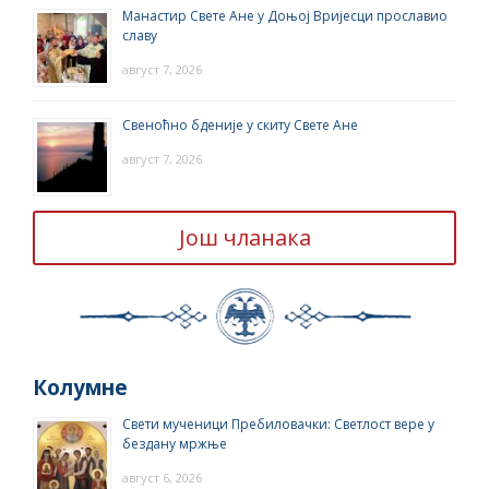
Манастир Свете Ане у Доњој Вријесци прославио
славу
август 7, 2026
Свеноћно бденије у скиту Свете Ане
август 7, 2026
Још чланака
Колумне
Свети мученици Пребиловачки: Светлост вере у
бездану мржње
август 6, 2026