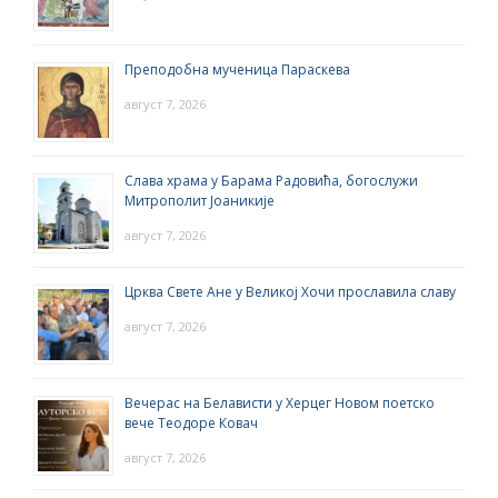
Преподобна мученица Параскева
август 7, 2026
Слава храма у Барама Радовића, богослужи
Митрополит Јоаникије
август 7, 2026
Црква Свете Ане у Великој Хочи прославила славу
август 7, 2026
Вечерас на Белависти у Херцег Новом поетско
вече Теодоре Ковач
август 7, 2026