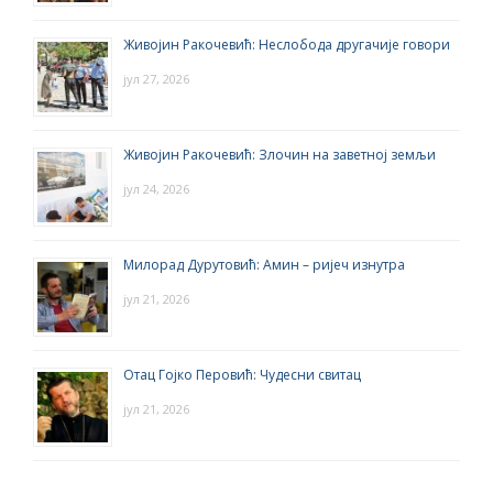
Живојин Ракочевић: Неслобода другачије говори
јул 27, 2026
Живојин Ракочевић: Злочин на заветној земљи
јул 24, 2026
Милорад Дурутовић: Амин – ријеч изнутра
јул 21, 2026
Отац Гојко Перовић: Чудесни свитац
јул 21, 2026