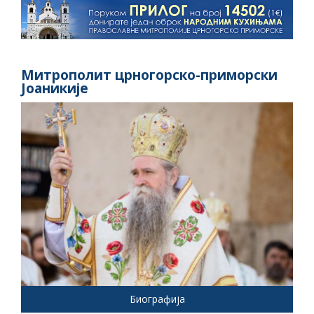
Митрополит црногорско-приморски
Јоаникије
Биографија