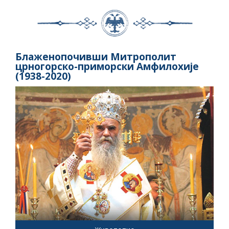
Блаженопочивши Митрополит
црногорско-приморски Амфилохије
(1938-2020)