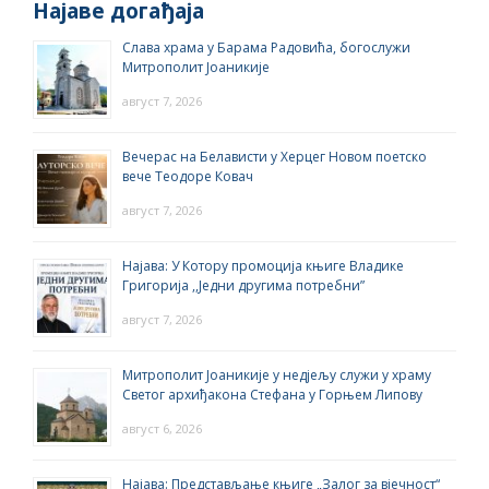
Најаве догађаја
Слава храма у Барама Радовића, богослужи
Митрополит Јоаникије
август 7, 2026
Вечерас на Белависти у Херцег Новом поетско
вече Теодоре Ковач
август 7, 2026
Најава: У Котору промоција књиге Владике
Григорија ,,Једни другима потребни”
август 7, 2026
Митрополит Јоаникије у недјељу служи у храму
Светог архиђакона Стефана у Горњем Липову
август 6, 2026
Најава: Представљање књиге „Залог за вјечност“