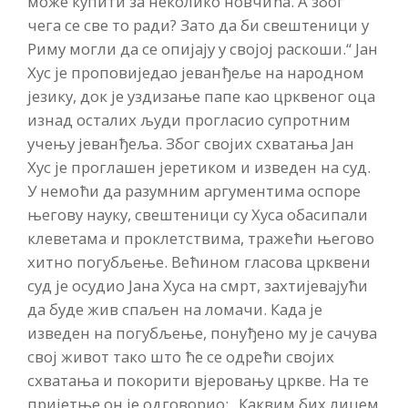
може купити за неколико новчића. А због
чега се све то ради? Зато да би свештеници у
Риму могли да се опијају у својој раскоши.“ Јан
Хус је проповиједао јеванђеље на народном
језику, док је уздизање папе као црквеног оца
изнад осталих људи прогласио супротним
учењу јеванђеља. Због својих схватања Јан
Хус је проглашен јеретиком и изведен на суд.
У немоћи да разумним аргументима оспоре
његову науку, свештеници су Хуса обасипали
клеветама и проклетствима, тражећи његово
хитно погубљење. Већином гласова црквени
суд је осудио Јана Хуса на смрт, захтијевајући
да буде жив спаљен на ломачи. Када је
изведен на погубљење, понуђено му је сачува
свој живот тако што ће се одрећи својих
схватања и покорити вјеровању цркве. На те
пријетње он је одговорио: „Каквим бих лицем