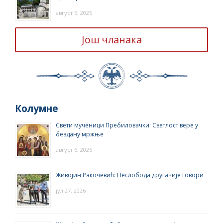
август 5, 2026
Још чланака
Колумне
Свети мученици Пребиловачки: Светлост вере у
бездану мржње
август 6, 2026
Живојин Ракочевић: Неслобода другачије говори
јул 27, 2026