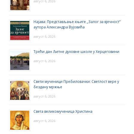
август 6, 2026
Најава: Представљање књиге „Залог за вјечност“
аутора Александра Вујовића
август 6, 2026
Трећи дан Љетне духовне школе у Херцеговини
август 6, 2026
Свети мученици Пребиловачки: Светлост вере у
бездану мржње
август 6, 2026
Света великомученица Христина
август 6, 2026