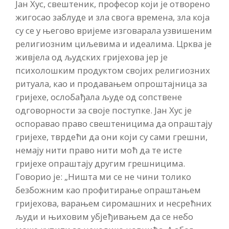
Јан Хус, свештеник, професор који је отворено
жигосао заблуде и зла свога времена, зла која
су се у његово вријеме изговарала узвишеним
религиозним циљевима и идеалима. Црква је
живјела од људских гријехова јер је
психолошким продуктом својих религиозних
ритуала, као и продавањем опроштајница за
гријехе, ослобађала људе од сопствене
одговорности за своје поступке. Јан Хус је
оспоравао право свештеницима да опраштају
гријехе, тврдећи да они који су сами грешни,
немају нити право нити моћ да те исте
гријехе опраштају другим грешницима.
Говорио је: „Ништа ми се не чини толико
безбожним као профитирање опраштањем
гријехова, варањем сиромашних и несрећних
људи и њиховим убјеђивањем да се небо