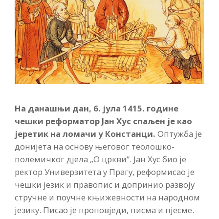
На данашњи дан, 6. јула 1415. године
чешки реформатор Јан Хус спаљен је као
јеретик на ломачи у Констанци.
Оптужба је
донијета на основу његовог теолошко-
полемичког дјела „О цркви“. Јан Хус био је
ректор Универзитета у Прагу, реформисао је
чешки језик и правопис и допринио развоју
стручне и поучне књижевности на народном
језику. Писао је проповједи, писма и пјесме.