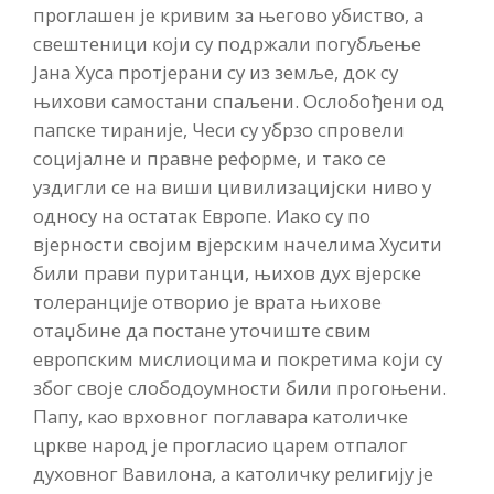
проглашен је кривим за његово убиство, а
свештеници који су подржали погубљење
Јана Хуса протјерани су из земље, док су
њихови самостани спаљени. Ослобођени од
папске тираније, Чеси су убрзо спровели
социјалне и правне реформе, и тако се
уздигли се на виши цивилизацијски ниво у
односу на остатак Европе. Иако су по
вјерности својим вјерским начелима Хусити
били прави пуританци, њихов дух вјерске
толеранције отворио је врата њихове
отаџбине да постане уточиште свим
европским мислиоцима и покретима који су
због своје слободоумности били прогоњени.
Папу, као врховног поглавара католичке
цркве народ је прогласио царем отпалог
духовног Вавилона, а католичку религију је