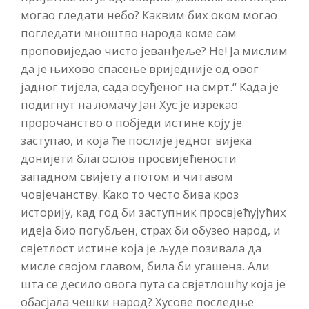
могао гледати небо? Каквим бих оком могао
погледати мноштво народа коме сам
проповиједао чисто јеванђеље? Не! Ја мислим
да је њихово спасење вриједније од овог
јадног тијела, сада осуђеног на смрт.“ Када је
подигнут на ломачу Јан Хус је изрекао
пророчанство о побједи истине коју је
заступао, и која ће послије једног вијека
донијети благослов просвијећености
западном свијету а потом и читавом
човјечанству. Како то често бива кроз
историју, кад год би заступник просвјећујућих
идеја био погубљен, страх би обузео народ, и
свјетлост истине која је људе позивала да
мисле својом главом, била би угашена. Али
шта се десило овога пута са свјетлошћу која је
обасјала чешки народ? Хусове последње