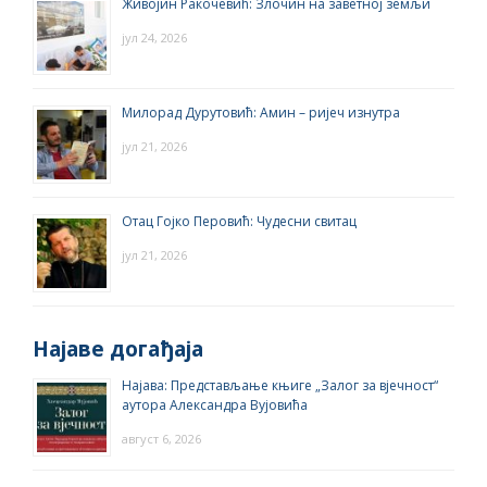
Живојин Ракочевић: Злочин на заветној земљи
јул 24, 2026
Милорад Дурутовић: Амин – ријеч изнутра
јул 21, 2026
Отац Гојко Перовић: Чудесни свитац
јул 21, 2026
Најаве догађаја
Најава: Представљање књиге „Залог за вјечност“
аутора Александра Вујовића
август 6, 2026