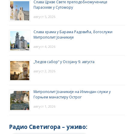
Слава Цркве Свете преподобномученице
Параскеве у Сутомору
август 5, 2026
Слава храма у Барама Радовића, богослужи
Митрополит Јоаникије
август 4, 2026
„Ђедов сабор“ у Осојану 9. августа
август 2, 2026
Митрополит Јоаникије на Илиндан служи у
Горњем манастиру Острог
август 1, 2026
Радио Светигора – yживо: