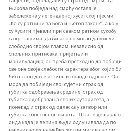
савјести, надвладали су страх од смрти. Та
њихова побједа над смрћу остала је
забележена у легендарној хуситској пјесми
„Ко су ратници за Бога и његов закон?“, а коју
су Хусити пјевали при сваком ратном сукобу
са крсташима. Да би човјек могао да мисли
слободно својом главом, независно од
спољних притисака, пријетњи и
манипулација, он треба претходно да побједи
све оне своје слабости карактера због којих би
био склон да се истине и правде одрекне. Он
мора да побиједи свој сујетни страх од
губитка одобравања средине, страх од
губитка одобравања својих ауторитета, а
понекад и страх од одласка у затвор или
губитка сопственог живота. Шта се дешавало
онда када је већина људи одлучивала да по
цијену својих највећих жртви мисли својом