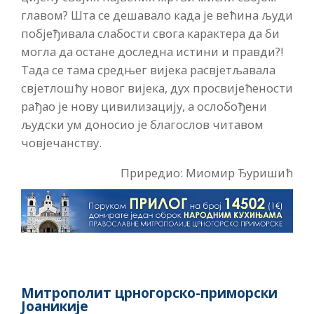
главом? Шта се дешавало када је већина људи
побјеђивала слабости свога карактера да би
могла да остане доследна истини и правди?!
Тада се тама средњег вијека расвјетљавала
свјетлошћу новог вијека, дух просвијећености
рађао је нову цивилизацију, а ослобођени
људски ум доносио је благослов читавом
човјечанству.
Приредио: Миомир Ђуришић
Митрополит црногорско-приморски
Јоаникије