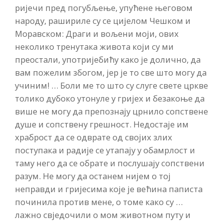
ријечи пред погубљење, упућене његовом
народу, рашириле су се цијелом Чешком и
Моравском: Драги и вољени моји, ових
неколико тренутака живота који су ми
преостали, употријебићу како је долично, да
вам пожелим збогом, јер је то све што могу да
учиним! … Боли ме то што су слуге свете цркве
толико дубоко утонуле у гријех и безакоње да
више не могу да препознају црнило сопствене
душе и сопствену грешност. Недостаје им
храброст да се одврате од својих злих
поступака и радије се утапају у обамрлост и
таму него да се обрате и послушају сопствени
разум. Не могу да останем нијем о тој
неправди и гријесима које је већина паписта
починила против мене, о томе како су …
лажно свједочили о мом животном путу и