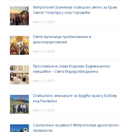
Митрополит Јоаникије освештао звоно за Храм
Светог Георгија у селу Горовићи
август 6, 2026
Свети мученици пребиловачки и
доњохерцеговачки
август 5, 2026
Прослављена слава Епархије будимљанско-
никшићке – Света Марија Магдалина
август 5, 2026
Освештано земљиште за будући храм у Бобову
код Пљеваља
август 5, 2026
Саопштење за јавност Митрополије црногорско-
приморске