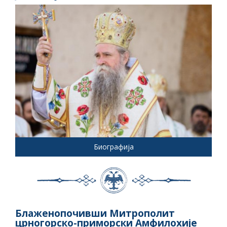
Биографија
Блаженопочивши Митрополит
црногорско-приморски Амфилохије