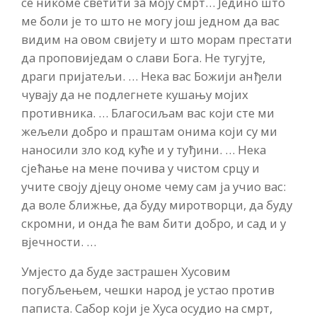
се никоме светити за моју смрт… Једино што
ме боли је то што не могу још једном да вас
видим на овом свијету и што морам престати
да проповиједам о слави Бога. Не тугујте,
драги пријатељи. … Нека вас Божији анђели
чувају да не подлегнете кушању мојих
противника. … Благосиљам вас који сте ми
жељели добро и праштам онима који су ми
наносили зло код куће и у туђини. … Нека
сјећање на мене почива у чистом срцу и
учите своју дјецу ономе чему сам ја учио вас:
да воле ближње, да буду миротворци, да буду
скромни, и онда ће вам бити добро, и сад и у
вјечности. …
Умјесто да буде застрашен Хусовим
погубљењем, чешки народ је устао против
паписта. Сабор који је Хуса осудио на смрт,