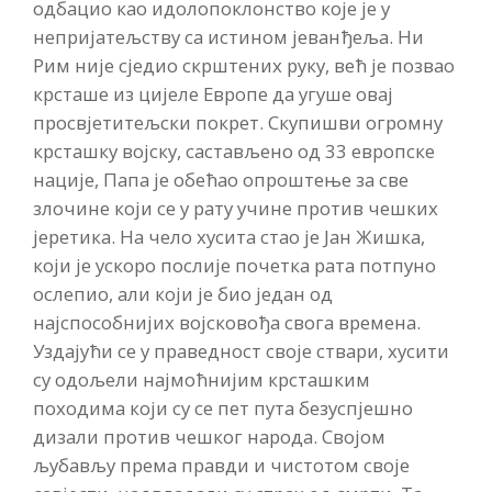
одбацио као идолопоклонство које је у
непријатељству са истином јеванђеља. Ни
Рим није сједио скрштених руку, већ је позвао
крсташе из цијеле Европе да угуше овај
просвјетитељски покрет. Скупишви огромну
крсташку војску, састављено од 33 европске
нације, Папа је обећао опроштење за све
злочине који се у рату учине против чешких
јеретика. На чело хусита стао је Јан Жишка,
који је ускоро послије почетка рата потпуно
ослепио, али који је био један од
најспособнијих војсковођа свога времена.
Уздајући се у праведност своје ствари, хусити
су одољели најмоћнијим крсташким
походима који су се пет пута безуспјешно
дизали против чешког народа. Својом
љубављу према правди и чистотом своје