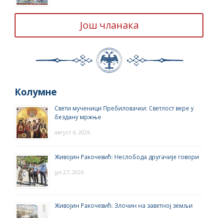
Још чланака
Колумне
Свети мученици Пребиловачки: Светлост вере у
бездану мржње
август 6, 2026
Живојин Ракочевић: Неслобода другачије говори
јул 27, 2026
Живојин Ракочевић: Злочин на заветној земљи