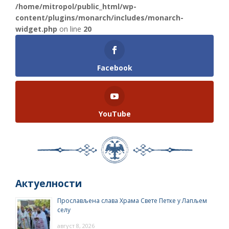
/home/mitropol/public_html/wp-
content/plugins/monarch/includes/monarch-
widget.php
on line
20
Facebook
YouTube
Актуелности
Прослављена слава Храма Свете Петке у Лапљем
селу
август 8, 2026