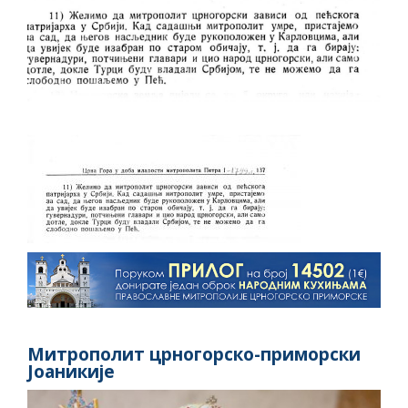
Митрополит црногорско-приморски
Јоаникије