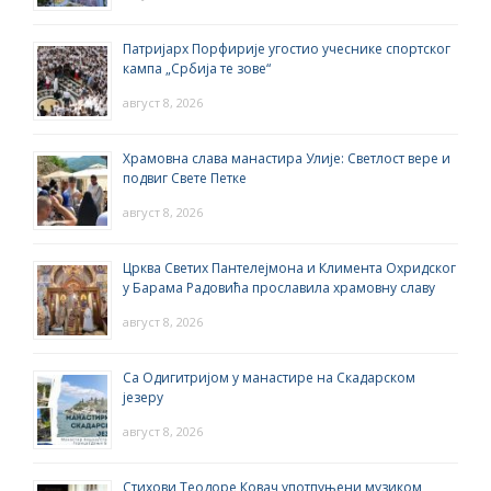
Патријарх Порфирије угостио учеснике спортског
кампа „Србија те зове“
август 8, 2026
Храмовна слава манастира Улије: Светлост вере и
подвиг Свете Петке
август 8, 2026
Црква Светих Пантелејмона и Климента Охридског
у Барама Радовића прославила храмовну славу
август 8, 2026
Са Одигитријом у манастире на Скадарском
језеру
август 8, 2026
Стихови Теодоре Ковач употпуњени музиком