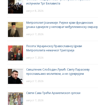
испунили Трг Белависта
август 8, 2026
Митрополит Јоаникије: Ријеке крви фундинских
јунака однијеле у неповрат међуплеменску омразу
август 7, 2026
Посета Украјинској Православној Цркви
Митрополита немачког Григорија
август 7, 2026
Свештеник Слободан Лукић: Свету Параскеву
прослављамо молитвом, а не сујевјерјем
август 7, 2026
Свети Сава Трећи Архиепископ српски
август 7, 2026