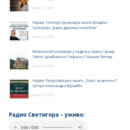
август 7, 2026
Најава: У Котору промоција књиге Владике
Григорија ,,Једни другима потребни”
август 7, 2026
Митрополит Јоаникије у недјељу служи у храму
Светог архиђакона Стефана у Горњем Липову
август 6, 2026
Најава: Представљање књиге „Залог за вјечност“
аутора Александра Вујовића
август 6, 2026
Радио Светигора – yживо: