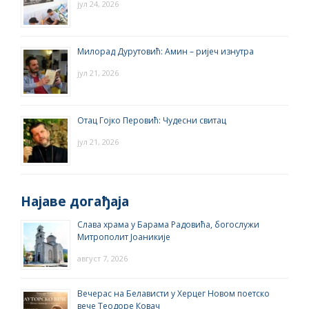
јул 24, 2026
Милорад Дурутовић: Амин – ријеч изнутра
јул 21, 2026
Отац Гојко Перовић: Чудесни свитац
јул 21, 2026
Најаве догађаја
Слава храма у Барама Радовића, богослужи
Митрополит Јоаникије
август 7, 2026
Вечерас на Белависти у Херцег Новом поетско
вече Теодоре Ковач