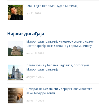
Отац Гојко Перовић: Чудесни свитац
јул 21, 2026
Најаве догађаја
Митрополит Јоаникије у недјељу служи у храму
Светог архиђакона Стефана у Горњем Липову
август 8, 2026
Слава храма у Барама Радовића, богослужи
Митрополит Јоаникије
август 7, 2026
Вечерас на Белависти у Херцег Новом поетско
вече Теодоре Ковач
август 7, 2026