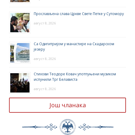
Прослављена слава Цркве Свете Петке у Сутомору
август 8, 2026
Са Одигитријом у манастире на Скадарском
језеру
август 8, 2026
Стихови Теодоре Ковач употпуњени музиком
испунили Трг Белависта
август 8, 2026
Још чланака