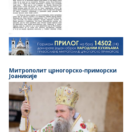
Митрополит црногорско-приморски
Јоаникије