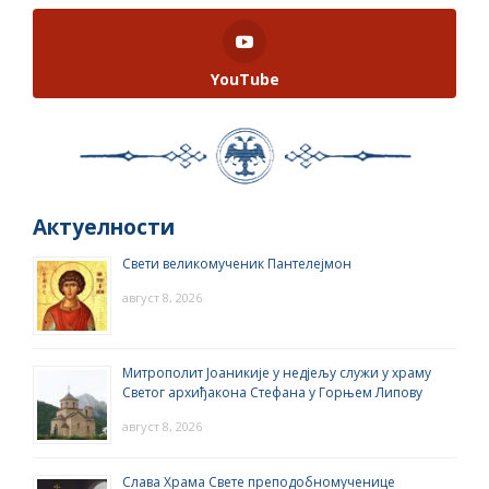
YouTube
Актуелности
Свети великомученик Пантелејмон
август 8, 2026
Митрополит Јоаникије у недјељу служи у храму
Светог архиђакона Стефана у Горњем Липову
август 8, 2026
Слава Храма Свете преподобномученице