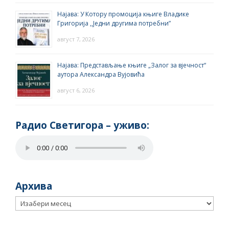
Најава: У Котору промоција књиге Владике
Григорија ,,Једни другима потребни”
август 7, 2026
Најава: Представљање књиге „Залог за вјечност“
аутора Александра Вујовића
август 6, 2026
Радио Светигора – yживо:
Архива
Архива