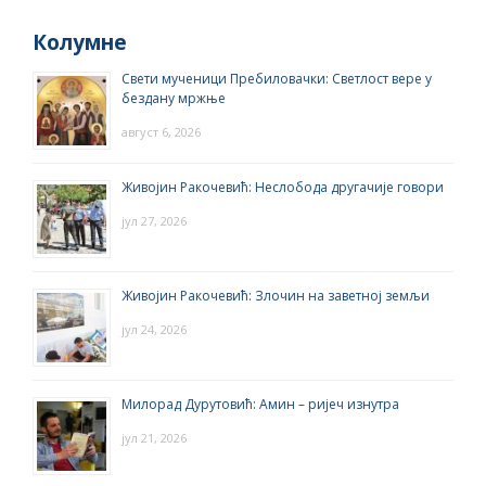
Колумне
Свети мученици Пребиловачки: Светлост вере у
бездану мржње
август 6, 2026
Живојин Ракочевић: Неслобода другачије говори
јул 27, 2026
Живојин Ракочевић: Злочин на заветној земљи
јул 24, 2026
Милорад Дурутовић: Амин – ријеч изнутра
јул 21, 2026