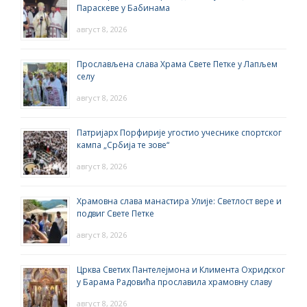
Параскеве у Бабинама
август 8, 2026
Прослављена слава Храма Свете Петке у Лапљем
селу
август 8, 2026
Патријарх Порфирије угостио учеснике спортског
кампа „Србија те зове“
август 8, 2026
Храмовна слава манастира Улије: Светлост вере и
подвиг Свете Петке
август 8, 2026
Црква Светих Пантелејмона и Климента Охридског
у Барама Радовића прославила храмовну славу
август 8, 2026