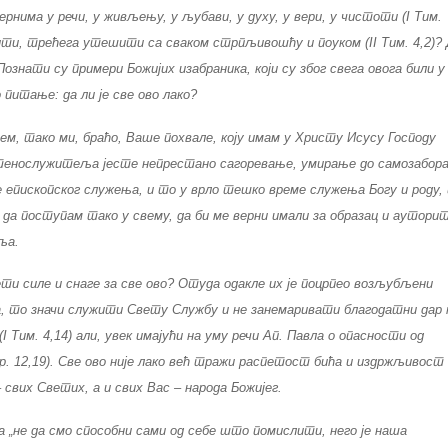
 вернима у речи, у живљењу, у љубави, у духу, у вери, у чистоти (I Тим.
етити, трећега утешити са сваком стрпљивошћу и поуком (II Тим. 4,2)?
ознати су примери Божијих изабраника, који су због свега овога били у
питање: да ли је све ово лако?
ем, тако ми, браћо, Ваше похвале, коју имам у Христу Исусу Господу
ештенослужитеља јесте непрестано сагоревање, умирање до самозабора
 епископског служења, и то у врло тешко време служења Богу и роду, 
да поступам тако у свему, да би ме верни имали за образац и аутор
ља.
рпети силе и снаге за све ово? Отуда одакле их је поцрпео возљубљени
, то значи служити Свету Службу и не занемаривати благодатни дар 
 Тим. 4,14) али, увек имајући на уму речи Ап. Павла о опасности од
Кор. 12,19). Све ово није лако већ тражи распетост бића и издржљивост
– свих Светих, а и свих Вас – народа Божијег.
 „не да смо способни сами од себе што помислити, него је наша