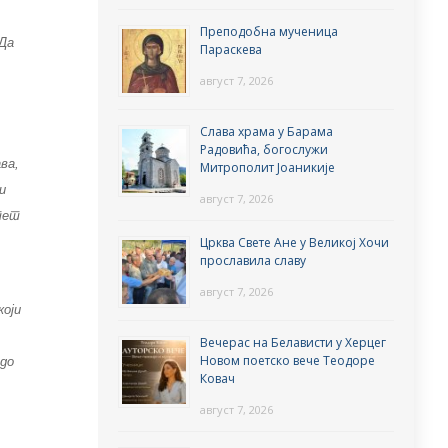
Преподобна мученица
 Да
Параскева
август 7, 2026
Слава храма у Барама
Радовића, богослужи
ва,
Митрополит Јоаникије
и
август 7, 2026
итет
Црква Свете Ане у Великој Хочи
прославила славу
август 7, 2026
који
Вечерас на Белависти у Херцег
Новом поетско вече Теодоре
 до
Ковач
август 7, 2026