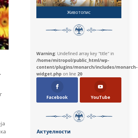
Животопис
Warning
: Undefined array key "title" in
/home/mitropol/public_html/wp-
content/plugins/monarch/includes/monarch-
.
widget.php
on line
20
г
Facebook
YouTube
ја
ска
Актуелности