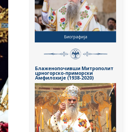
Биографија
Блаженопочивши Митрополит
црногорско-приморски
Амфилохије (1938-2020)