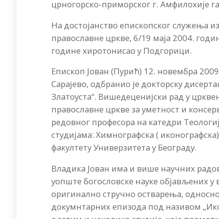
црногорско-приморског г. Амфилохије га
На достојанство епископског служења из
православне цркве, 6/19 маја 2004. годи
године хиротонисао у Подгорици.
Епископ Јован (Пурић) 12. новембра 200
Сарајево, одбранио је докторску дисерта
Златоуста“. Вишедеценијски рад у црквен
православне цркве за уметност и консерва
редовног професора на катедри Теологиј
студијама: Химнографска ( иконографска
факултету Универзитета у Београду.
Владика Јован има и више научних радов
уопште богословске науке објављених у
оригинално стручно остварења, односно п
докумнтарних епизода под називом „Икон