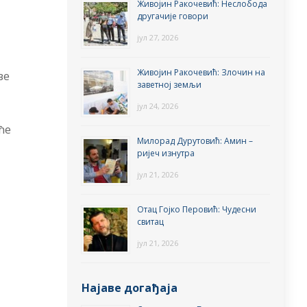
Живојин Ракочевић: Неслобода
другачије говори
јул 27, 2026
Живојин Ракочевић: Злочин на
ве
заветној земљи
јул 24, 2026
ће
Милорад Дурутовић: Амин –
ријеч изнутра
јул 21, 2026
Отац Гојко Перовић: Чудесни
свитац
јул 21, 2026
Најаве догађаја