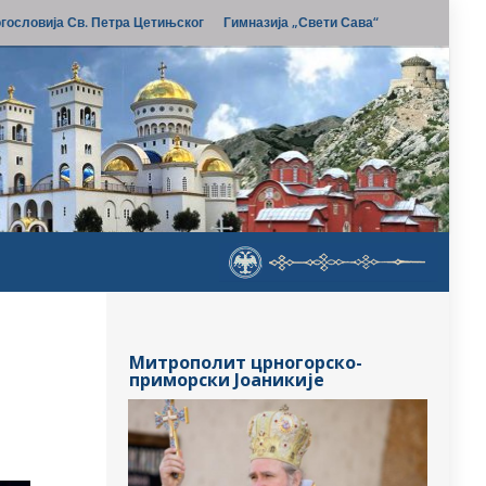
гословија Св. Петра Цетињског
Гимназија „Свети Сава“
Митрополит црногорско-
приморски Јоаникије