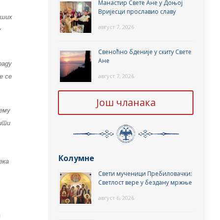
Манастир Свете Ане у Доњој
Вријесци прославио славу
аших
август 7, 2026
у
Свеноћно бденије у скиту Свете
Ане
раду
август 7, 2026
е се
Још чланака
вему
бити
.
Колумне
ека
Свети мученици Пребиловачки:
Светлост вере у бездану мржње
август 6, 2026
и