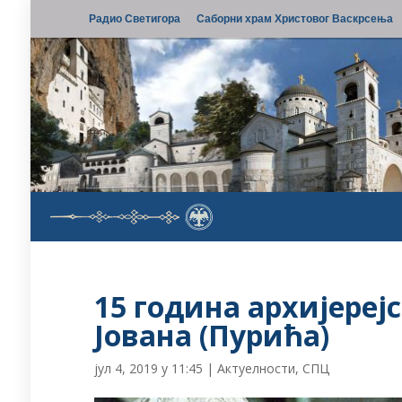
Радио Светигора
Саборни храм Христовог Васкрсења
15 година архијереј
Јована (Пурића)
јул 4, 2019 у 11:45
|
Актуелности
,
СПЦ