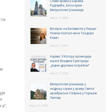
Слава храма у Барама
Радовића, богослужи
Митрополит Јоаникије
август 7, 2026
сте
Вечерас на Белависти у Херцег
Новом поетско вече Теодоре
Ковач
август 7, 2026
Најава: У Котору промоција
књиге Владике Григорија
,,Једни другима потребни”
ом
август 7, 2026
Митрополит Јоаникије у
недјељу служи у храму Светог
ује
архиђакона Стефана у Горњем
Липову
ал
га“,
август 6, 2026