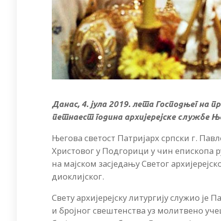
Данас, 4. јула 2019. лета Господњег на 
петнаест година архијерејске службе Ње
Његова светост Патријарх српски г. Павле
Христовог у Подгорици у чин епископа 
на мајском засједању Светог архијерејск
диоклијског.
Свету архијерејску литургију служио је 
и бројног свештенства уз молитвено уч