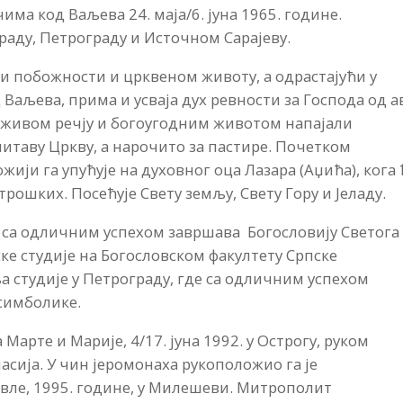
има код Ваљева 24. маја/6. јуна 1965. године.
раду, Петрограду и Источном Сарајеву.
и побожности и црквеном животу, а одрастајући у
Ваљева, прима и усваја дух ревности за Господа од а
да живом речју и богоугодним животом напајали
итаву Цркву, а нарочито за пастире. Почетком
ији га упућује на духовног оца Лазара (Аџића), кога 
трошких. Посећује Свету земљу, Свету Гору и Јеладу.
и са одличним успехом завршава Богословију Светога
ске студије на Богословском факултету Српске
а студије у Петрограду, где са одличним успехом
симболике.
арте и Марије, 4/17. јуна 1992. у Острогу, руком
асија. У чин јеромонаха рукоположио га је
вле, 1995. године, у Милешеви. Митрополит