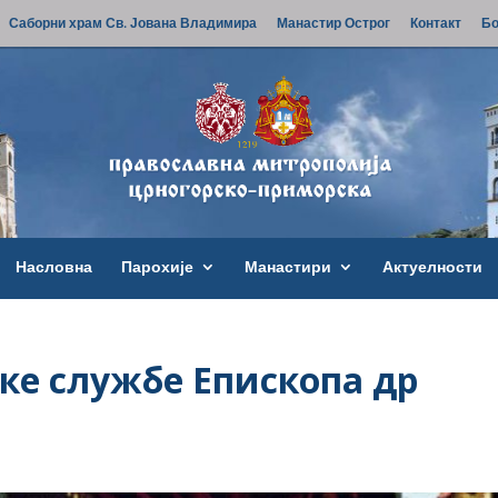
Саборни храм Св. Јована Владимира
Манастир Острог
Контакт
Бо
Насловна
Парохије
Манастири
Актуелности
ске службе Епископа др