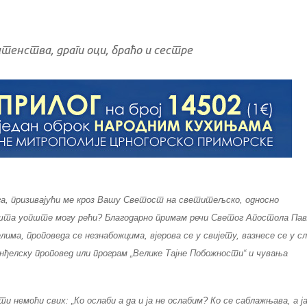
енства, драги оци, браћо и сестре
ега, призивајући ме кроз Вашу Светост на светитељско, односно
, шта уопште могу рећи? Благодарно примам речи Светог Апостола Пав
ђелима, проповеда се незнабожцима, вјерова се у свијету, вазнесе се у с
еванђелску проповед или програм „Велике Тајне Побожности“ и чувања
и немоћи свих: „Ко ослаби а да и ја не ослабим? Ко се саблажњава, а ј