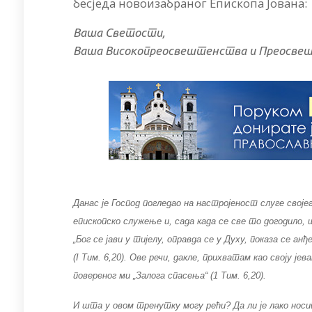
бесједа новоизабраног Епископа Јована:
Ваша Светости,
Ваша Високопреосвештенства и Преосвешт
Данас је Господ погледао на настројеност слуге свој
епископско служење и, сада када се све то догодило
„Бог се јави у тијелу, оправда се у Духу, показа се ан
(I Тим. 6,20). Ове речи, дакле, прихватам као своју ј
повереног ми „Залога спасења“ (1 Тим. 6,20).
И шта у овом тренутку могу рећи? Да ли је лако носит