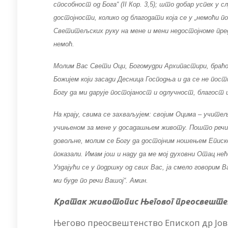
способност од Бога“ (II Кор. 3,5); што добар успех 
достојности, колико од благодати која се у „немоћи по
Светитељских руку на мене и мени недостојноме пред
немоћ.
Молим Вас Свети Оци, Богомудри Архипастири, браћо
Божијем који засади Десница Господња и да се не пост
Богу да ми дарује постојаност и одлучност, благост
На крају, свима се захваљујем: својим Оцима – учит
учињеном за мене у досадашњем животу. Пошто речи 
довољне, молим се Богу да достојним ношењем Еписк
показали. Имам још и наду да ме мој духовни Отац не
Уздајући се у подршку од свих Вас, ја смело говорим 
ми буде по речи Вашој“. Амин.
Кратак животопис Његовог преосвештен
Његово преосвештенство Епископ др Јова