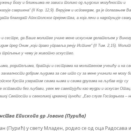
у служењу Богу и ближњима не зависи толико од људских могућности и
казује савршена“ (II Кор. 12,9). Верујем и исповедам, да је полагањем В
ата благодат Апостолског прејемства, а која лечи и надопуњује свак
 и сестре, да Ваше молитве учине мене искусним делатељем у Виног
идим пред Оним „који право управља речју Истине“ (II Тим. 2,15). Молит
 и трпљење у чему је животно искуство.
ељима, родитељима, братији и сестрама на молитвеном учешћу и на с
захвалности добрим људима за све што су за мене учинили не могу 
опског Крста узвратим свима њима и свима другима на љубав коју су
ће оставити без љубави, увек ме саветујући као мудри и искусан Отац
Вашој Светости и свеколикој црквеној пуноћи: „Ево слуге Господњега – н
ства Епископа др Јована (Пурића)
н (Пурић) у свету Младен, родио се од оца Радосава 