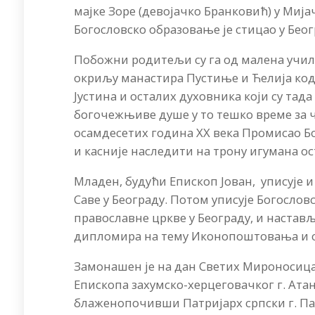
мајке Зоре (девојачко Бранковић) у Мијач
Богословско образовање је стицао у Беог
Побожни родитељи су га од малена учил
окриљу манастира Пустиње и Ћелија код 
Јустина и осталих духовника који су та
богочежњиве душе у то тешко време за ч
осамдесетих година XX века Промисао Бож
и касније наследити на трону игумана ос
Младен, будући Епископ Јован, уписује 
Саве у Београду. Потом уписује Богослов
православне цркве у Београду, и настављ
дипломира на тему Иконопоштовања и 
Замонашен је на дан Светих Мироносица М
Епископа захумско-херцеговачког г. Атан
блаженопочивши Патријарх српски г. Па