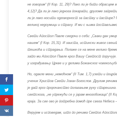
не говорим“ (II Кор. 11, 29)? Лако ли је бити обрасцем
4,12)? Да ли је лако једнога покарати, другоме запр
ли је лако носити одговорност за паству и пастире? П
великој недоумици и страху. И ми с њима постављамо 
Свети Апостол Павле сведочи о себи: „Сваки дан умир
нашем“ (I Кор. 15,31). И заиста, истински живог св
тешкоћа и страдања. Полаже се на мене велико бреме
зато ми Апостол Павле кроз Вашу Светост поручује. 
у изграђивању Цркве и у делима Божанског човекољуб
Но, одакле мени „немоћном“ (II Тим. 1,7) узети и поц
ученик Христов Свети Јован Богослов. Другим речима
је дат кроз пророчанство полагањем руку старешина (I
светскога, „не упрежући се у јарам многобожаца“ (II 
краја. За све ово је потребна помоћ пре свега Небеса 
Верујем и исповедам, што по речима Светог Апостола