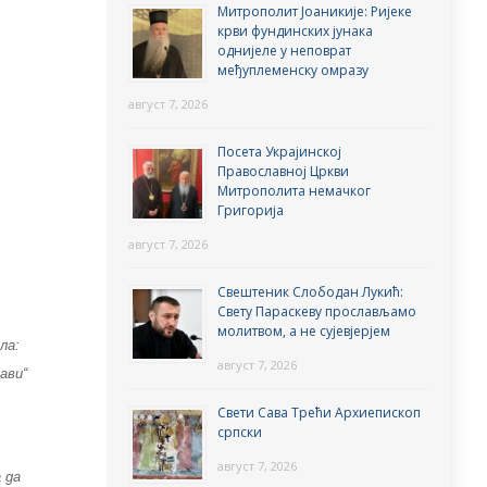
Митрополит Јоаникије: Ријеке
крви фундинских јунака
однијеле у неповрат
међуплеменску омразу
август 7, 2026
Посета Украјинској
Православној Цркви
Митрополита немачког
Григорија
август 7, 2026
Свештеник Слободан Лукић:
Свету Параскеву прослављамо
молитвом, а не сујевјерјем
ла:
август 7, 2026
лави“
Свети Сава Трећи Архиепископ
српски
август 7, 2026
а да