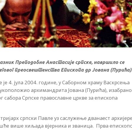
празник Преподобне Анастасије српске, навршило се
говог преосвештенства Епископа др Јована (Пурића)
 је 4. јула 2004. године, у Саборном храму Васкрсења
рукоположио архимандрита Јована (Пурића), изабрано
ог сабора Српске православне цркве за епископа
Патријарх српски Павле уз саслужење дванаест архијере
ешће више хиљада вјерника и званица. Прва епископ