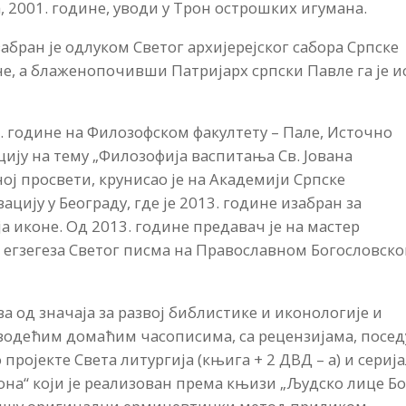
, 2001. године, уводи у Трон острошких игумана.
абран је одлуком Светог архијерејског сабора Српске
не, а блаженопочивши Патријарх српски Павле га је и
9. године на Филозофском факултету – Пале, Источно
цију на тему „Филозофија васпитања Св. Јована
ој просвети, крунисао је на Академији Српске
цију у Београду, где је 2013. године изабран за
а иконе. Од 2013. године предавач је на мастер
) егзегеза Светог писма на Православном Богословск
а од значаја за развој библистике и иконологије и
 водећим домаћим часописима, са рецензијама, посед
ројекте Света литургија (књига + 2 ДВД – а) и сериј
а“ који је реализован према књизи „Људско лице Бо