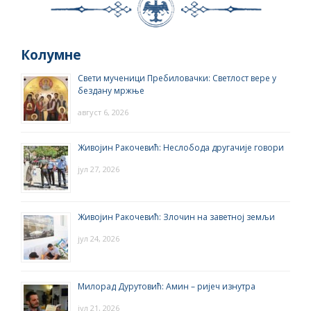
Колумне
Свети мученици Пребиловачки: Светлост вере у
бездану мржње
август 6, 2026
Живојин Ракочевић: Неслобода другачије говори
јул 27, 2026
Живојин Ракочевић: Злочин на заветној земљи
јул 24, 2026
Милорад Дурутовић: Амин – ријеч изнутра
јул 21, 2026