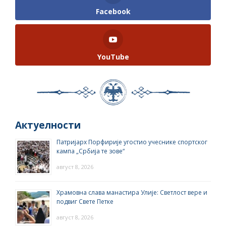
Facebook
YouTube
Актуелности
Патријарх Порфирије угостио учеснике спортског
кампа „Србија те зове“
август 8, 2026
Храмовна слава манастира Улије: Светлост вере и
подвиг Свете Петке
август 8, 2026