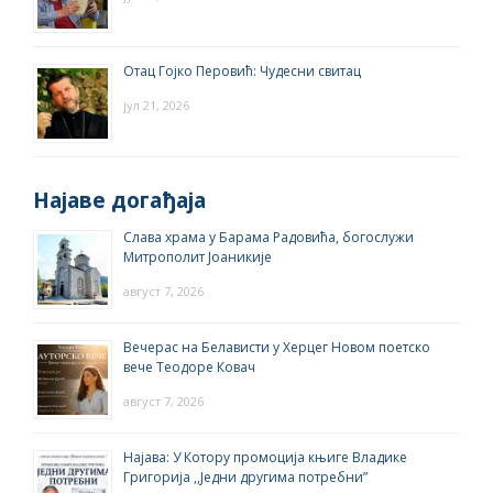
Отац Гојко Перовић: Чудесни свитац
јул 21, 2026
Најаве догађаја
Слава храма у Барама Радовића, богослужи
Митрополит Јоаникије
август 7, 2026
Вечерас на Белависти у Херцег Новом поетско
вече Теодоре Ковач
август 7, 2026
Најава: У Котору промоција књиге Владике
Григорија ,,Једни другима потребни”