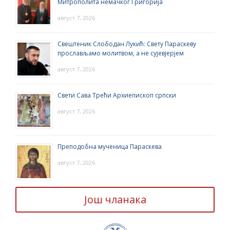
Митрополита немачког Григорија
август 7, 2026
Свештеник Слободан Лукић: Свету Параскеву
прослављамо молитвом, а не сујевјерјем
август 7, 2026
Свети Сава Трећи Архиепископ српски
август 7, 2026
Преподобна мученица Параскева
август 7, 2026
Још чланака