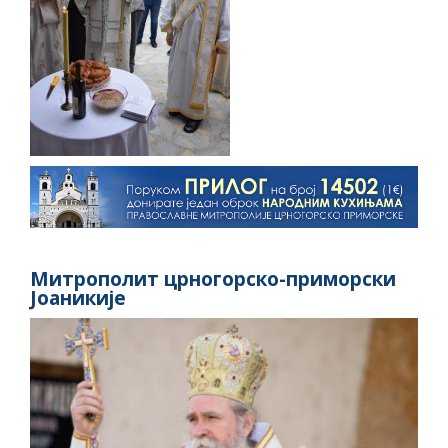
Митрополит црногорско-приморски
Јоаникије