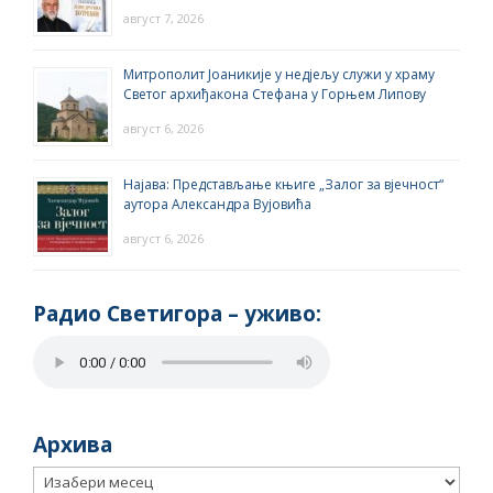
август 7, 2026
Митрополит Јоаникије у недјељу служи у храму
Светог архиђакона Стефана у Горњем Липову
август 6, 2026
Најава: Представљање књиге „Залог за вјечност“
аутора Александра Вујовића
август 6, 2026
Радио Светигора – yживо:
Архива
Архива