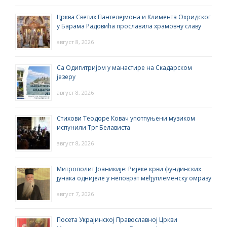
Црква Светих Пантелејмона и Климента Охридског
у Барама Радовића прославила храмовну славу
август 8, 2026
Са Одигитријом у манастире на Скадарском
језеру
август 8, 2026
Стихови Теодоре Ковач употпуњени музиком
испунили Трг Белависта
август 8, 2026
Митрополит Јоаникије: Ријеке крви фундинских
јунака однијеле у неповрат међуплеменску омразу
август 7, 2026
Посета Украјинској Православној Цркви