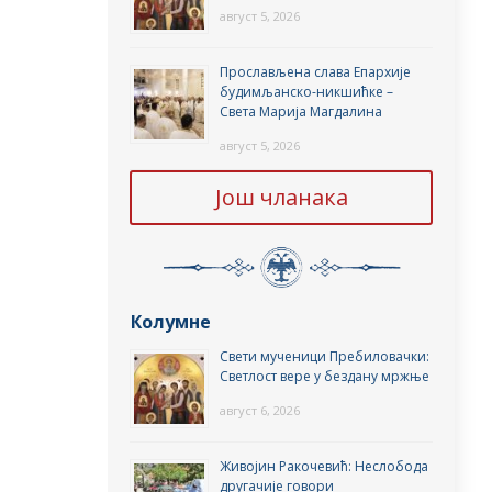
август 5, 2026
Прослављена слава Епархије
будимљанско-никшићке –
Света Марија Магдалина
август 5, 2026
Још чланака
Колумне
Свети мученици Пребиловачки:
Светлост вере у бездану мржње
август 6, 2026
Живојин Ракочевић: Неслобода
другачије говори