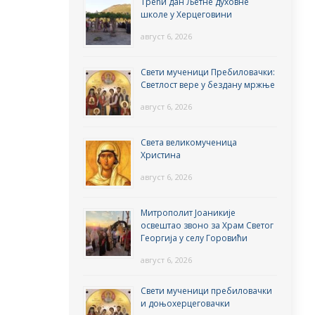
Трећи дан Љетне духовне
школе у Херцеговини
август 6, 2026
Свети мученици Пребиловачки:
Светлост вере у бездану мржње
август 6, 2026
Света великомученица
Христина
август 6, 2026
Митрополит Јоаникије
освештао звоно за Храм Светог
Георгија у селу Горовићи
август 6, 2026
Свети мученици пребиловачки
и доњохерцеговачки