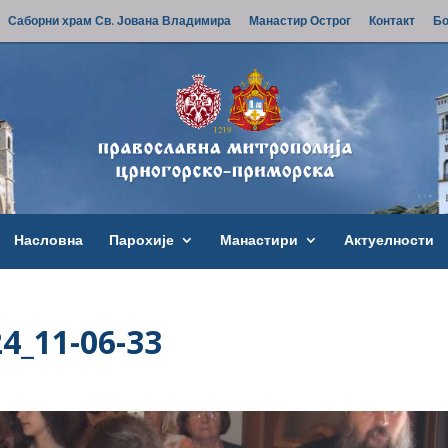
Саборни храм Св. Јована Владимира
Манастир Острог
Контакт
Бо
Насловна
Парохије
Манастири
Актуелности
4_11-06-33