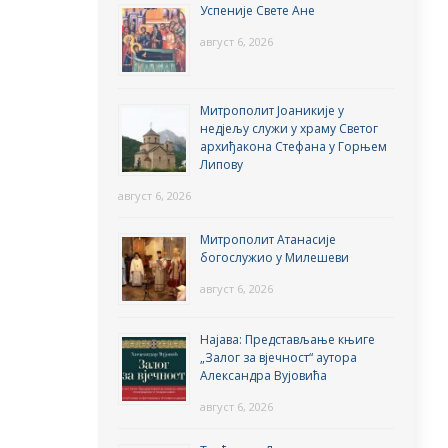
Успеније Свете Ане
август 6, 2026
Митрополит Јоаникије у
недјељу служи у храму Светог
архиђакона Стефана у Горњем
Липову
август 6, 2026
Митрополит Атанасије
богослужио у Милешеви
август 6, 2026
Најава: Представљање књиге
„Залог за вјечност“ аутора
Александра Вујовића
август 6, 2026