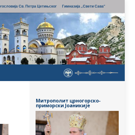
гословија Св. Петра Цетињског
Гимназија „Свети Сава“
Митрополит црногорско-
приморски Јоаникије