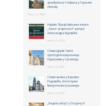
архиђакона Стефана у Горњем
Липову
август 6, 2026
Најава: Представљање књиге
„Залог за вјечност“ аутора
Александра Вујовића
август 6, 2026
Слава Цркве Свете
преподобномученице
Параскеве у Сутомору
август 5, 2026
Слава храма у Барама
Радовића, богослужи
Митрополит Јоаникије
август 4, 2026
„Ђедов сабор“ у Осојану 9.