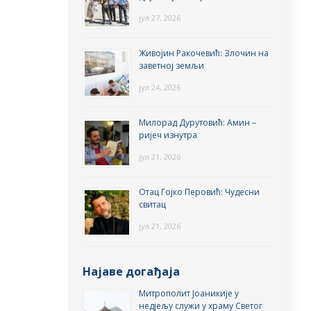
јул 27, 2026
Живојин Ракочевић: Злочин на
заветној земљи
јул 24, 2026
Милорад Дурутовић: Амин –
ријеч изнутра
јул 21, 2026
Отац Гојко Перовић: Чудесни
свитац
јул 21, 2026
Најаве догађаја
Митрополит Јоаникије у
недјељу служи у храму Светог