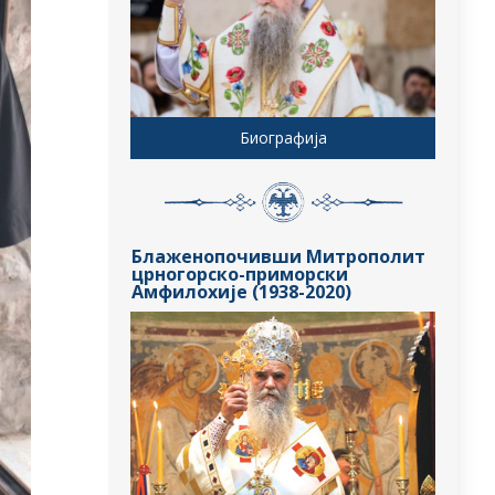
Биографија
Блаженопочивши Митрополит
црногорско-приморски
Амфилохије (1938-2020)