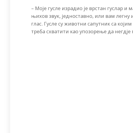
– Моје гусле израдио је врстан гуслар 
њихов звук, једноставно, или вам легну ил
глас. Гусле су животни сапутник са којим
треба схватити као упозорење да негдје 