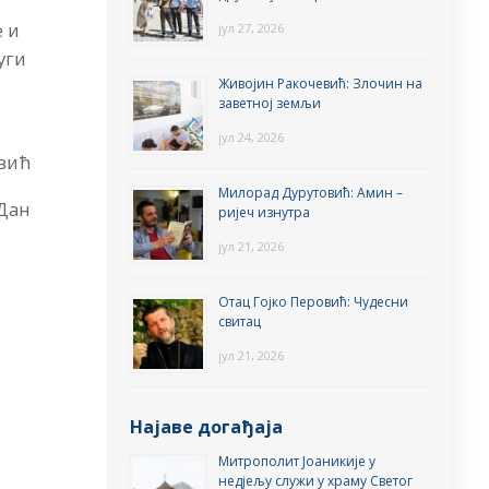
е и
јул 27, 2026
уги
Живојин Ракочевић: Злочин на
заветној земљи
јул 24, 2026
вић
Милорад Дурутовић: Амин –
 Дан
ријеч изнутра
јул 21, 2026
Отац Гојко Перовић: Чудесни
свитац
јул 21, 2026
Најаве догађаја
Митрополит Јоаникије у
недјељу служи у храму Светог