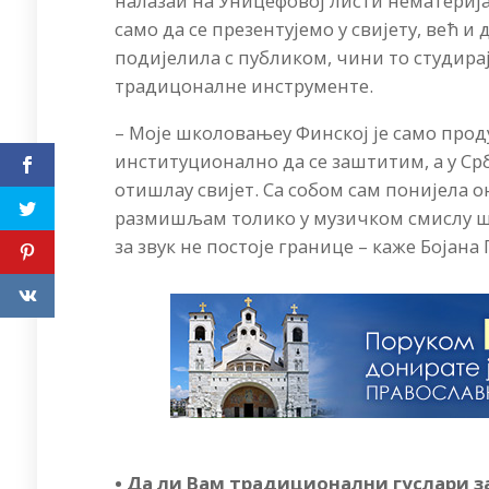
налазаи на Уницефовој листи нематерија
само да се презентујемо у свијету, већ и 
подијелила с публиком, чини то студирај
традицоналне инструменте.
– Моје школовањеу Финској је само прод
институционално да се заштитим, а у Срб
отишлау свијет. Са собом сам понијела он
размишљам толико у музичком смислу шт
за звук не постоје границе – каже Бојана
• Да ли Вам традиционални гуслари з