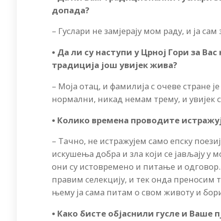
допада?
– Гуслари не замјерају мом раду, и ја са
• Да ли су наступи у Црној Гори за Вас
традиција још увијек жива?
– Моја отац, и фамилија с очеве стране је
нормални, никад немам трему, и увијек
• Колико времена проводите истражуј
– Тачно, не истражујем само епску поезиј
искушења добра и зла који се јављају у м
они су истовремено и питање и одговор. 
правим селекцију, и тек онда преносим т
њему ја сама питам о свом животу и бор
• Како бисте објаснили гусле и Ваше п