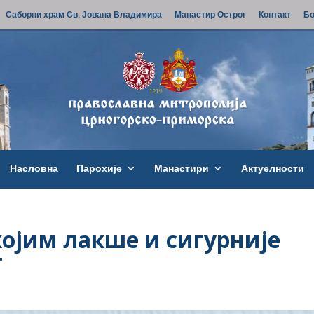
Саборни храм Св. Јована Владимира
Манастир Острог
Контакт
Бо
Насловна
Парохије
Манастири
Актуелности
 којим лакше и сигурније
т