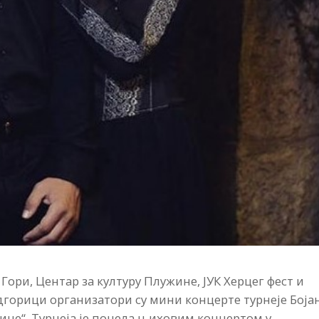
ори, Центар за културу Плужине, ЈУК Херцег фест и
дгорици организатори су мини концерте турнеје Боја
ице“. Турнеја је почела њиховим концертом у