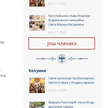
август 5, 2026
Прослављена слава Епархије
будимљанско-никшићке –
Света Марија Магдалина
август 5, 2026
вим
Још чланака
,
Колумне
ења,
Свети мученици Пребиловачки:
Светлост вере у бездану мржње
август 6, 2026
Живојин Ракочевић: Неслобода
другачије говори