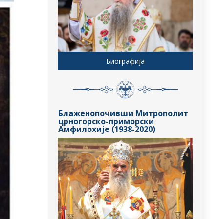
Биографија
Блаженопочивши Митрополит
црногорско-приморски
Амфилохије (1938-2020)