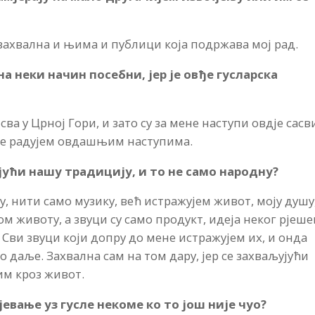
м захвална и њима и публици која подржава мој рад.
 на неки начин посебни, јер је овђе гусларска
 сва у Црној Гори, и зато су за мене наступи овдје сас
 се радујем овдашњим наступима.
ући нашу традицију, и то не само народну?
у, нити само музику, већ истражујем живот, моју душу
ом животу, а звуци су само продукт, идеја неког рјеш
Сви звуци који допру до мене истражујем их, и онда
о даље. Захвална сам на том дару, јер се захваљујући
им кроз живот.
јевање уз гусле некоме ко то још није чуо?