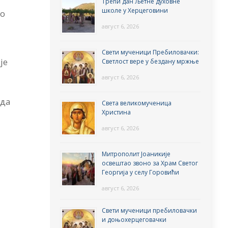
Трећи дан Љетне духовне
школе у Херцеговини
то
август 6, 2026
Свети мученици Пребиловачки:
је
Светлост вере у бездану мржње
август 6, 2026
 да
Света великомученица
Христина
август 6, 2026
Митрополит Јоаникије
освештао звоно за Храм Светог
Георгија у селу Горовићи
август 6, 2026
Свети мученици пребиловачки
и доњохерцеговачки