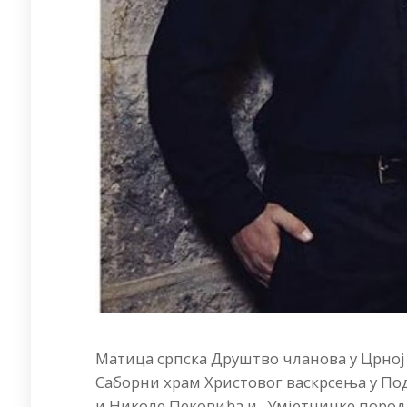
Матица српска Друштво чланова у Црној Г
Саборни храм Христовог васкрсења у По
и Николе Пековића и „Умјетничке пород