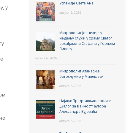
Успеније Свете Ане
у, у
август 6, 2026
Митрополит Јоаникије у
недјељу служи у храму Светог
су
архиђакона Стефана у Горњем
Липову
је
август 6, 2026
Митрополит Атанасије
богослужио у Милешеви
август 6, 2026
том
Најава: Представљање књиге
„Залог за вјечност“ аутора
Александра Вујовића
зно
август 6, 2026