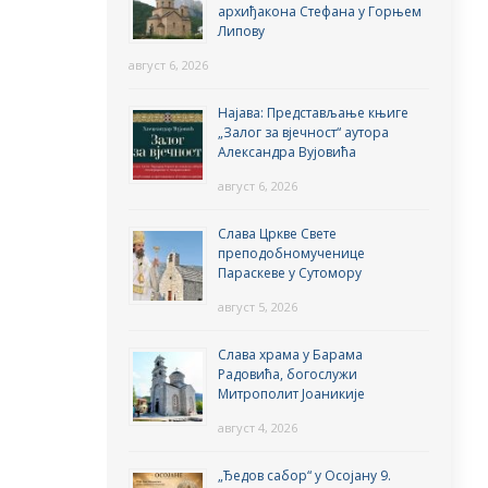
архиђакона Стефана у Горњем
Липову
август 6, 2026
Најава: Представљање књиге
„Залог за вјечност“ аутора
Александра Вујовића
август 6, 2026
Слава Цркве Свете
преподобномученице
Параскеве у Сутомору
август 5, 2026
Слава храма у Барама
Радовића, богослужи
Митрополит Јоаникије
август 4, 2026
„Ђедов сабор“ у Осојану 9.