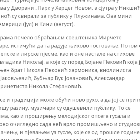
ва у Дворани „Парк у Херцег Новом, а сјутра у Никшић
Синоћ су свирали за публику у Плужинама. Ова мини
мерици (јул) и Кини (август).
г храма почело обраћањем свештеника Мирчете
ре, истичући да га радује њихово гостовање. Потом 
пске и лирске пјесме, као и оне настале на стихове
владика Николај, а које су поред Бојане Пековић која 
 и њен брат Никола Пековић хармоника, виолиниста
Јаковљевић, бубњар Вук Јовановић, Александар
ларинетиста Никола Стефановић.
се и традицији може обући ново рухо, а да јој се при
ишу разину, музичари су одушевили публику. То се
а, као и проширењу мелодијског опсега гусала и
, ово очигледно сада већ врло промишљено и студио
ењу, и пјевањем уз гусле, које се од прошле године