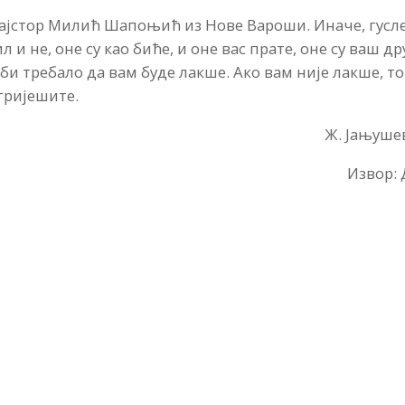
и мајстор Милић Шапоњић из Нове Вароши. Иначе, гусл
 и не, оне су као биће, и оне вас прате, оне су ваш др
 би требало да вам буде лакше. Ако вам није лакше, то
гријешите.
Ж. Јањуше
Извор: