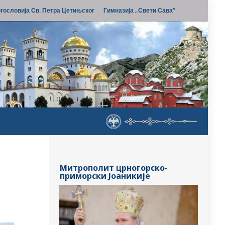
гословија Св. Петра Цетињског
Гимназија „Свети Сава“
Митрополит црногорско-
приморски Јоаникије