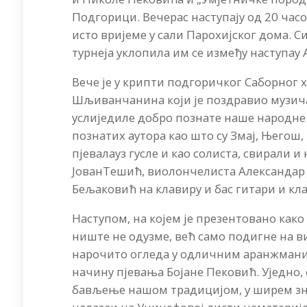
Подгорици. Вечерас наступају од 20 часо
исто вријеме у сали Парохијског дома. 
турнеја уклопила им се између наступау А
Вече је у крипти подгоричког Саборно
Шљиванчанина који је поздравио музича
услиједиле добро познате наше народне е
познатих аутора као што су Змај, Његош, 
пјевалауз гусле и као солиста, свирали
ЈованТешић, виолончелиста Александар 
Бељаковић на клавиру и бас гитари и к
Наступом, на којем је презентовано како 
ниште не одузме, већ само подигне на в
нарочито огледа у одличним аранжманим
начину пјевања Бојане Пековић. Уједно
бављење нашом традицијом, у ширем знач