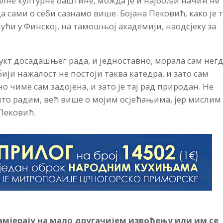
лне културне баштине, можда је и најбољи начин не
да сами о себи сазнамо више. Бојана Пековић, како је 
ући у Финској, на тамошњој академији, наодсјеку за
укт досадашњег рада, и једноставно, морала сам негд
ији нажалост не постоји таква катедра, и зато сам
о чиме сам задојена, и зато је тај рад природан. Не
о радим, већ више о мојим осјећањима, јер мислим
 Пековић.
амјерају на мало другачијем извођењу или им се