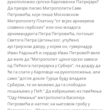
рукоположио српски Карловачки Патријарх?
Да презре писмо Митрополита Саве
Петровића, који пише Московском
Митрополиту Платону ”от всјех архиереов
славено-сербских” или оно младога
архимандрита Петра Петровића, потоњег
Светога Петра Цетињског, упућено
аустријском двору, у којем он, гувернадур
Иван Радоњић и сердар Иван Петровић веле
да желе да ”Митрополит црногорски зависи
од Пећкога патријарха у Србији”, па додају да
ће га слати у Карловце на рукоположење, али
само ”дотле докле Турци буду владали
Србијом, те не можемо да га слободно
пошаљемо у Пећ.” Да избришемо из памћења
”Оду Немањи” митрополита Василија
Петровића и натпис на његовом гробу у