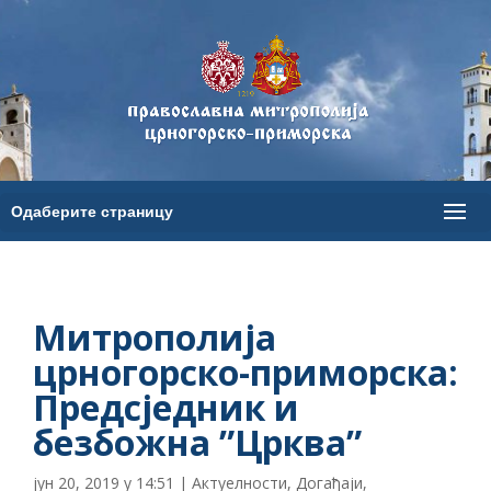
Митрополија
црногорско-приморска:
Предсједник и
безбожна ”Црква”
јун 20, 2019 у 14:51
|
Актуелности
,
Догађаји
,