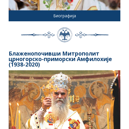
Биографија
Блаженопочивши Митрополит
црногорско-приморски Амфилохије
(1938-2020)