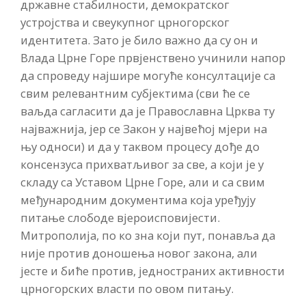
државне стабилности, демократског
устројства и свеукупног црногорског
идентитета. Зато је било важно да су он и
Влада Црне Горе првјенствено учинили напор
да спроведу најшире могуће консултације са
свим релевантним субјектима (сви ће се
ваљда сагласити да је Православна Црква ту
најважнија, јер се Закон у највећој мјери на
њу односи) и да у таквом процесу дође до
консензуса прихватљивог за све, а који је у
складу са Уставом Црне Горе, али и са свим
међународним документима која уређују
питање слободе вјероисповијести.
Митрополија, по ко зна који пут, понавља да
није против доношења новог закона, али
јесте и биће против, једностраних активности
црногорских власти по овом питању.