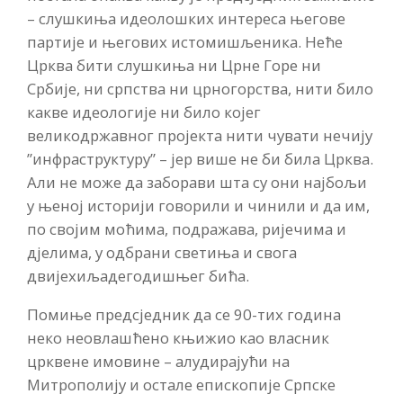
– слушкиња идеолошких интереса његове
партије и његових истомишљеника. Неће
Црква бити слушкиња ни Црне Горе ни
Србије, ни српства ни црногорства, нити било
какве идеологије ни било којег
великодржавног пројекта нити чувати нечију
”инфраструктуру” – јер више не би била Црква.
Али не може да заборави шта су они најбољи
у њеној историји говорили и чинили и да им,
по својим моћима, подражава, ријечима и
дјелима, у одбрани светиња и свога
двијехиљадегодишњег бића.
Помиње предсједник да се 90-тих година
неко неовлашћено књижио као власник
црквене имовине – алудирајући на
Митрополију и остале епископије Српске