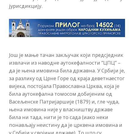
јурисдикцију.
Још је мање тачан закључак који предсједник
извлачи из наводне аутокефалности ”ЦПЦ” –
да је њена имовина била државна. У Србији је,
за разлику од Црне Горе од краја деветнаестог
вијека, постојала Православна Црква, која је
била аутокефална томосом добијеним од
Васељенске Патријаршије (1879) и, гле чуда,
њена имовина није у власништву државе
била ни тада, нити је то сада (иако неки
понављају неистину да је црквена имовина и
у Србији у својини државе). То што су