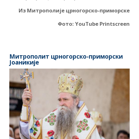
Из Митрополије црногорско-приморске
Фото: YouTube Printscreen
Митрополит црногорско-приморски
Јоаникије