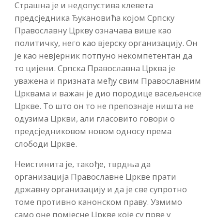
Страшна је и недопустива клевета
предсједника Ђукановића којом Српску
Православну Цркву означава више као
политичку, него као вјерску организацију. Он
је као невјерник потпуно некомпетентан да
то цијени. Српска Православна Црква је
уважена и призната међу свим Православним
Црквама и важан је дио породице васељенске
Цркве. То што он то не препознаје ништа не
одузима Цркви, али гласовито говори о
предсједниковом новом односу према
слободи Цркве.
Неистинита је, такође, тврдња да
организација Православне Цркве прати
државну организацију и да је све супротно
томе противно канонском праву. Узмимо
само оне помјесне Цркве које су прве у