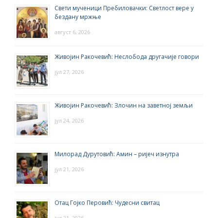
Свети мученици Пребиловачки: Светлост вере у
бездану мржње
август 6, 2026
Живојин Ракочевић: Неслобода другачије говори
јул 27, 2026
Живојин Ракочевић: Злочин на заветној земљи
јул 24, 2026
Милорад Дурутовић: Амин – ријеч изнутра
јул 21, 2026
Отац Гојко Перовић: Чудесни свитац
јул 21, 2026