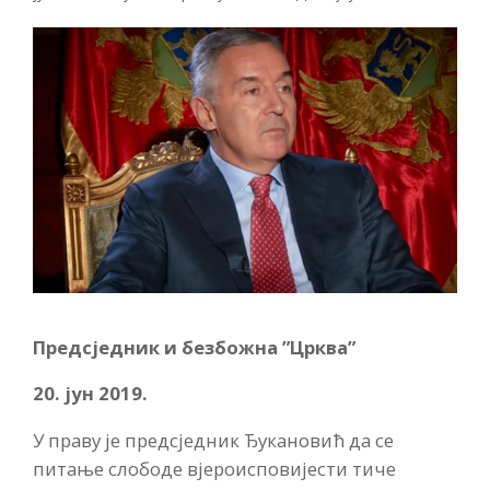
Предсједник и безбожна ”Црква”
20. јун 2019.
У праву је предсједник Ђукановић да се
питање слободе вјероисповијести тиче