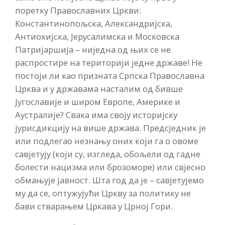
поретку Православних Цркви:
Константинопољска, Александријска,
Антиохијска, Јерусалимска и Московска
Патријаршија – ниједна од њих се не
распростире на територији једне државе! Не
постоји ли као призната Српска Православна
Црква и у државама насталим од бивше
Југославије и широм Европе, Америке и
Аустралије? Свака има своју историјску
јурисдикцију на више држава. Предсједник је
или подлегао незнању оних који га о овоме
савјетују (који су, изгледа, обољели од гадне
болести нацизма или брозоморе) или свјесно
обмањује јавност. Шта год да је – савјетујемо
му да се, оптужујући Цркву за политику не
бави стварањем Цркава у Црној Гори.