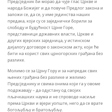
Предсједник би морао да чује глас Цркве и
народа Божијег и да повуче Предлог закона и
заложи се, да се, у име јединства наших
предака, који су се заједнички борили за
слободу и будућност Црне Горе,
представници државних власти, Цркве и
других вјерских заједница, у истинском
дијалогу договоре о законском акту, који ће
бити на корист свих црногорских грађана без
разлике.
Молимо се за Црну Гору и за напредак свих
њених грађана без разлике и желимо
Предсједнику и свима онима који га у овоме
подржавају – да одустану од својих
пљачкашких наума и не спроводе насиље
према Цркви и вјери уопште, него да се врате
богољубљу и братољубљу.