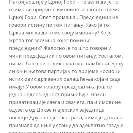
Патријаршије у Црној Гори – те вели да је то
отимање вриједне имовине и злочин према
Црној Гори. Опет промашај. Предсједник не
говори истину по том питању. Како је то
Црква могла да отме своју имовину? Ко је
жртва тог злочина којег помиње
предсједник? Жалосно је то што говори и
чини предсједник по овом питању. Уосталом,
нисмо баш сви толико кратког памћења. Бјеху
ли он и његова партија у то вријеме носиоци
истих ових државних овлашћења која и сада
имају? У овом говору предсједника још се
једна недосљедност примјећује. Након
приватизације свега и свачега, па и имовине
одузете од Цркве и вјерских заједница
послије Другог свјетског рата, чиме је држава
признала да није у стању да адекватно газдује
својим ресурсима и имовином, планира се