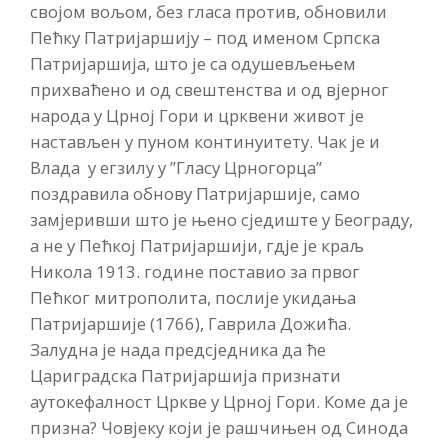
својом вољом, без гласа против, обновили
Пећку Патријаршију – под именом Српска
Патријаршија, што је са одушевљењем
прихваћено и од свештенства и од вјерног
народа у Црној Гори и црквени живот је
настављен у пуном континуитету. Чак је и
Влада у егзилу у ”Гласу Црногорца”
поздравила обнову Патријаршије, само
замјеривши што је њено сједиште у Београду,
а не у Пећкој Патријаршији, гдје је краљ
Никола 1913. године поставио за првог
Пећког митрополита, послије укидања
Патријаршије (1766), Гаврила Дожића.
Залудна је нада предсједника да ће
Цариградска Патријаршија признати
аутокефалност Цркве у Црној Гори. Коме да је
призна? Човјеку који је рашчињен од Синода