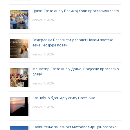
Црква Свете Ане у Великој Хочи прославила славу
август 7, 2026
Вечерас на Белависти у Херцег Новом поетско
вече Теодоре Ковач
август 7, 2026
Манастир Свете Ане у Доњој Вријесци прославио
славу
август 7, 2026
Свеноћно бденије у скиту Свете Ане
август 7, 2026
Саопштење за јавност Митрополије црногорско-