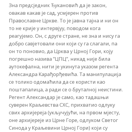
Зна предсједник Ђукановић да је закон,
овакав какав је сад, усмјерен против
Православне Цркве. То је јавна тајна и ни он
то не крије у интервјуу, поводом кога
реагујемо. Он, с друге стране, не зна и нису га
добро савјетовали они који су га слагали, па
он то поновио, да Црква у Црној Гори, коју
погрешно назива ”ЦПЦ”, никад није била
аутокефална, нити је укинута указом регента
Александра Карађорђевића. Та манипулација
се толико одомаћила да се користи као
поштапалица, а ради се о бруталној неистини.
Регент Александар је само, као тадашњи
суверен Краљевства СХС, прихватио одлуку
свих архијереја (укључујући, на првом мјесту,
оне архијереје из Црне Горе, одлуком Светог
Синода у Краљевини Црној Гори) који су