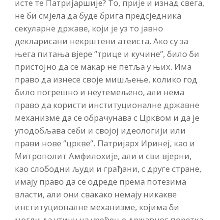
исте те Патријаршије? То, прије и изнад свега,
не би смјела да буде брига предсједника
секуларне државе, који је уз то јавно
декларисани некрштени атеиста. Ако су за
њега питања вјере ”трице и кучине”, било би
пристојно да се макар не петља у њих. Има
право да изнесе своје мишљење, колико год
било погрешно и неутемељено, али нема
право да користи институционалне државне
механизме да се обрачунава с Црквом и да је
уподобљава себи и својој идеологији или
прави нове ”цркве”. Патријарх Иринеј, као и
Митрополит Амфилохије, али и сви вјерни,
као слободни људи и грађани, с друге стране,
имају право да се одреде према потезима
власти, али они свакако немају никакве
институционалне механизме, којима би
могли да утичу на уређење државног поретка,