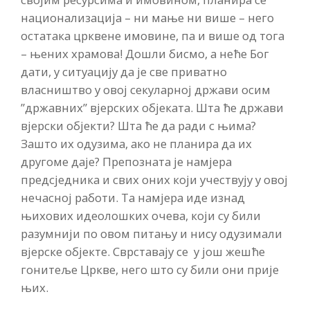
национализација – ни мање ни више – него
остатака црквене имовине, па и више од тога
– њених храмова! Дошли бисмо, а неће Бог
дати, у ситуацију да је све приватно
власништво у овој секуларној држави осим
”државних” вјерских објеката. Шта ће држави
вјерски објекти? Шта ће да ради с њима?
Зашто их одузима, ако не планира да их
другоме даје? Препозната је намјера
предсједника и свих оних који учествују у овој
нечасној работи. Та намјера иде изнад
њихових идеолошких очева, који су били
разумнији по овом питању и нису одузимали
вјерске објекте. Сврставају се у још жешће
гонитеље Цркве, него што су били они прије
њих.