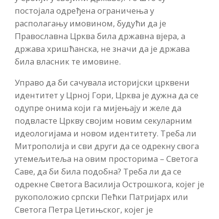
постојала одређена ограничења у
располагању имовином, будући да је
Православна Црква била државна вјера, а
држава хришћанска, не значи да је држава
била власник те имовине.
Управо да би сачувала историјски црквени
идентитет у Црној Гори, Црква је дужна да се
одупре онима који га мијењају и желе да
подвласте Цркву свoјим новим секуларним
идеологијама и новом идентитету. Треба ли
Митрополија и сви други да се одрекну свога
утемељитеља на овим просторима – Светога
Саве, да би била подобна? Треба ли да се
одрекне Светога Василија Острошкога, којег је
рукоположио српски Пећки Патријарх или
Светога Петра Цетињског, којег је