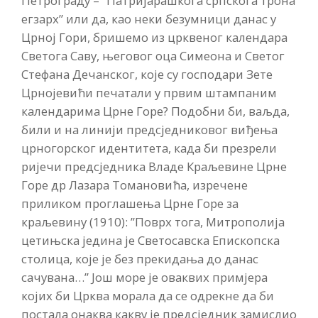
Петрограду – ”Патријарашкога српскога трона
егзарх” или да, као неки безумници данас у
Црној Гори, бришемо из црквеног календара
Светога Саву, његовог оца Симеона и Светог
Стефана Дечанског, које су господари Зете
Црнојевићи печатали у првим штампаним
календарима Црне Горе? Подобни би, ваљда,
били и на линији предсједниковог виђења
црногорског идентитета, када би презрели
ријечи предсједника Владе Краљевине Црне
Горе др Лазара Томановића, изречене
приликом проглашења Црне Горе за
краљевину (1910): ”Поврх тога, Митрополија
цетињска једина је Светосавска Епископска
столица, које је без прекидања до данас
сачувана…” Још море је оваквих примјера
којих би Црква морала да се одрекне да би
постала онаква какву је предсједник замислио