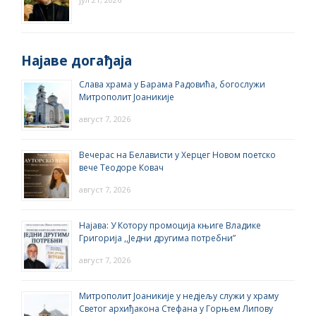
Најаве догађаја
Слава храма у Барама Радовића, богослужи
Митрополит Јоаникије
август 7, 2026
Вечерас на Белависти у Херцег Новом поетско
вече Теодоре Ковач
август 7, 2026
Најава: У Котору промоција књиге Владике
Григорија ,,Једни другима потребни”
август 7, 2026
Митрополит Јоаникије у недјељу служи у храму
Светог архиђакона Стефана у Горњем Липову