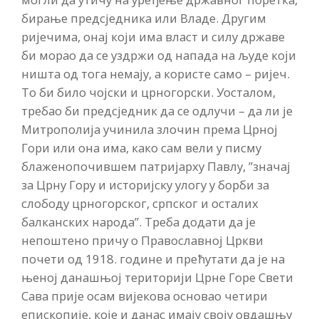
бирање предсједника или Владе. Другим
ријечима, онај који има власт и силу државе
би морао да се уздржи од напада на људе који
ништа од тога немају, а користе само – ријеч.
То би било чојски и црногорски. Уосталом,
требао би предсједник да се одлучи – да ли је
Митрополија учинила злочин према Црној
Гори или она има, како сам вели у писму
блаженопочившем патријарху Павлу, ”значај
за Црну Гору и историјску улогу у борби за
слободу црногорског, српског и осталих
балканских народа”. Треба додати да је
непоштено причу о Православној Цркви
почети од 1918. године и прећутати да је на
њеној данашњој територији Црне Горе Свети
Сава прије осам вијекова основао четири
епископије, које и данас имају своју овдашњу