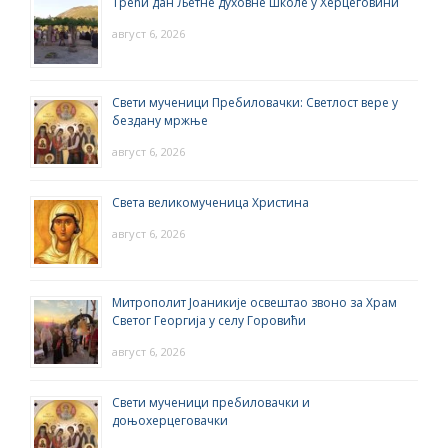
Трећи дан Љетне духовне школе у Херцеговини
август 6, 2026
Свети мученици Пребиловачки: Светлост вере у
бездану мржње
август 6, 2026
Света великомученица Христина
август 6, 2026
Митрополит Јоаникије освештао звоно за Храм
Светог Георгија у селу Горовићи
август 6, 2026
Свети мученици пребиловачки и
доњохерцеговачки