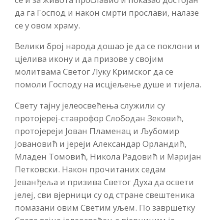
да га Господ и након смрти прослави, налазе
се у овом храму.
Велики број народа дошао је да се поклони и
цјелива икону и да призове у својим
молитвама Светог Луку Кримског да се
помоли Господу на исцјељење душе и тијела.
Свету тајну јелеосвећења служили су
протојереј-ставрофор Слободан Зековић,
протојереји Јован Пламенац и Љубомир
Јовановић и јереји Александар Орландић,
Младен Томовић, Никола Радовић и Маријан
Петковски. Након прочитаних седам
Јеванђеља и призива Светог Духа да освети
јелеј, сви вјерници су од стране свештеника
помазани овим Светим уљем. По завршетку