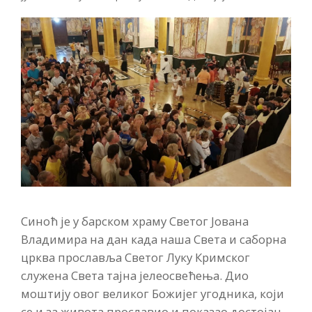
Синоћ је у барском храму Светог Јована
Владимира на дан када наша Света и саборна
црква прославља Светог Луку Кримског
служена Света тајна јелеосвећења. Дио
моштију овог великог Божијег угодника, који
се и за живота прославио и показао достојан