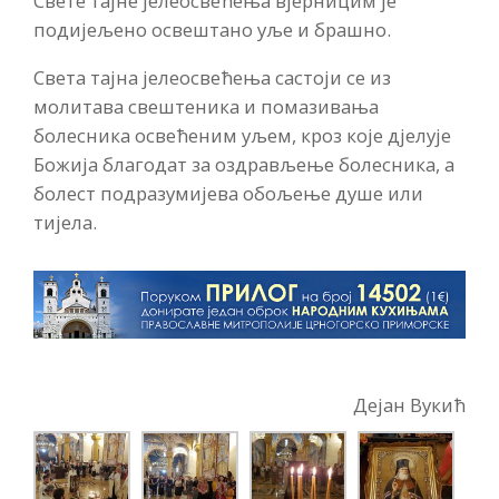
Свете тајне јелеосвећења вјерницим је
подијељено освештано уље и брашно.
Света тајна јелеосвећења састоји се из
молитава свештеника и помазивања
болесника освећеним уљем, кроз које д
ј
елује
Божија благодат за оздрављење болесника, a
болест подразум
иј
ева обољење душе или
т
иј
ела.
Дејан Вукић