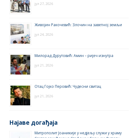
јул 27, 2026
Живојин Ракочевић: Злочин на заветној земљи
јул 24, 2026
Милорад Дурутовић: Амин – ријеч изнутра
јул 21, 2026
Отац Гојко Перовић: Чудесни свитац
јул 21, 2026
Најаве догађаја
Митрополит Јоаникије у недјељу служи у храму