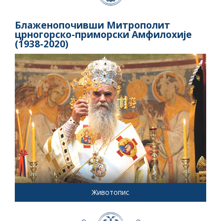
Блаженопочивши Митрополит
црногорско-приморски Амфилохије
(1938-2020)
Животопис