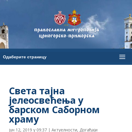
Света тајна
јелеосвећења у
барском Саборном
храму
јун 12, 2019 у 09:37
|
Актуелности
,
Догађаји