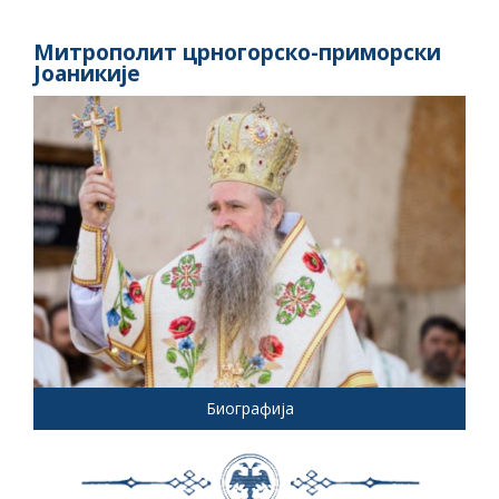
Митрополит црногорско-приморски
Јоаникије
Биографија