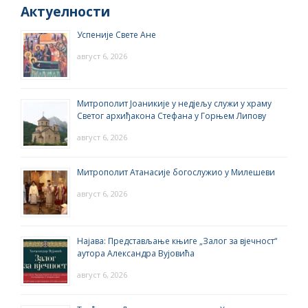
Актуелности
Успеније Свете Ане
август 6, 2026
Митрополит Јоаникије у недјељу служи у храму
Светог архиђакона Стефана у Горњем Липову
август 6, 2026
Митрополит Атанасије богослужио у Милешеви
август 6, 2026
Најава: Представљање књиге „Залог за вјечност“
аутора Александра Вујовића
август 6, 2026