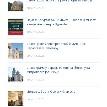
Светог архиђакона Стефана у Горњем Липову
август 6, 2026
Најава: Представљање књиге „Залог за вјечност“
аутора Александра Вујовића
август 6, 2026
Слава Цркве Свете преподобномученице
Параскеве у Сутомору
август 5, 2026
Слава храма у Барама Радовића, богослужи
Митрополит Јоаникије
август 4, 2026
„Ђедов сабор“ у Осојану 9. августа
август 2, 2026