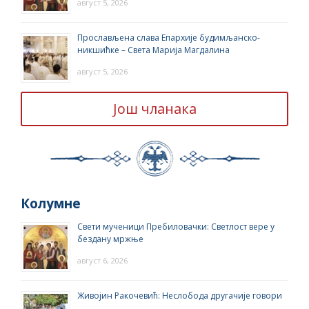
август 5, 2026
Прослављена слава Епархије будимљанско-
никшићке – Света Марија Магдалина
август 5, 2026
Још чланака
Колумне
Свети мученици Пребиловачки: Светлост вере у
бездану мржње
август 6, 2026
Живојин Ракочевић: Неслобода другачије говори