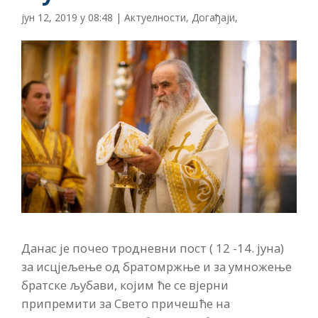
јун 12, 2019 у 08:48
|
Актуелности
,
Догађаји
,
Данас је почео тродневни пост ( 12 -14. јуна)
за исцјељење од братомржње и за умножење
братске љубави, којим ће се вјерни
припремити за Свето причешће на