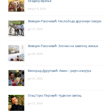
бездану мржње
август 6, 2026
Живојин Ракочевић: Неслобода другачије говори
јул 27, 2026
Живојин Ракочевић: Злочин на заветној земљи
јул 24, 2026
Милорад Дурутовић: Амин – ријеч изнутра
јул 21, 2026
Отац Гојко Перовић: Чудесни свитац
јул 21, 2026