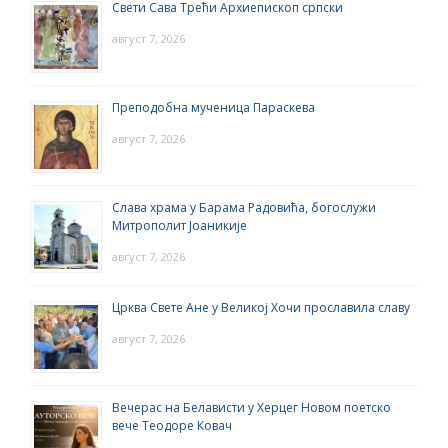
Свети Сава Трећи Архиепископ српски
август 7, 2026
Преподобна мученица Параскева
август 7, 2026
Слава храма у Барама Радовића, богослужи
Митрополит Јоаникије
август 7, 2026
Црква Свете Ане у Великој Хочи прославила славу
август 7, 2026
Вечерас на Белависти у Херцег Новом поетско
вече Теодоре Ковач