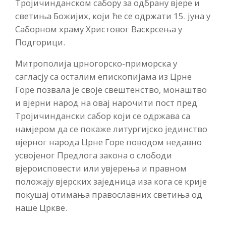
Тројичинданском сабору за одбрану вјере и
светиња Божијих, који ће се одржати 15. јуна у
Саборном храму Христовог Васкрсења у
Подгорици.
Митрополија црногорско-приморска у
сагласју са осталим епископијама из Црне
Горе позвала је своје свештенство, монаштво
и вјерни народ на овај нарочити пост пред
Тројичиндански сабор који се одржава са
намјером да се покаже литургијско јединство
вјерног народа Црне Горе поводом недавно
усвојеног Предлога закона о слободи
вјероисповести или увјерења и правном
положају вјерских заједница иза кога се крије
покушај отимања православних светиња од
наше Цркве.