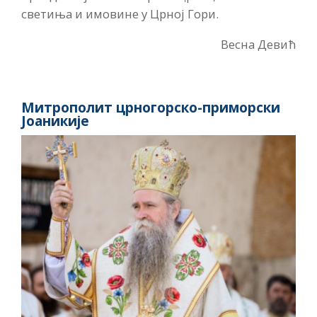
светиња и имовине у Црној Гори.
Весна Девић
Митрополит црногорско-приморски
Јоаникије