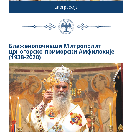
Биографија
Блаженопочивши Митрополит
црногорско-приморски Амфилохије
(1938-2020)