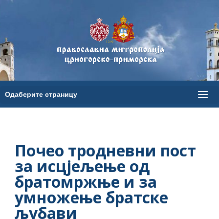
Почео тродневни пост
за исцјељење од
братомржње и за
умножење братске
љубави