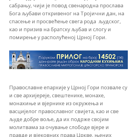
сабрању, чији је повод свенародна прослава
Бога љубави откривеног на Тројични дан, на
спасење и просвећење свега рода људског,
као и призив на братску љубав и слогу и
помирење у располућеној Црној Гори.
Православне епархије у Црној Гори позвале су
и све архијереје, свештенике, монахе,
монахиње и вјернике из окружења и
васцијелог православног свијета, као и све
људе добре воље, да их подрже својим
молитвама за очување слободе вјере и
правде и вјековних права Цркве, њених