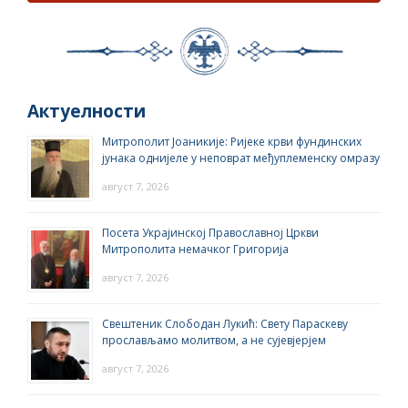
Актуелности
Митрополит Јоаникије: Ријеке крви фундинских
јунака однијеле у неповрат међуплеменску омразу
август 7, 2026
Посета Украјинској Православној Цркви
Митрополита немачког Григорија
август 7, 2026
Свештеник Слободан Лукић: Свету Параскеву
прослављамо молитвом, а не сујевјерјем
август 7, 2026