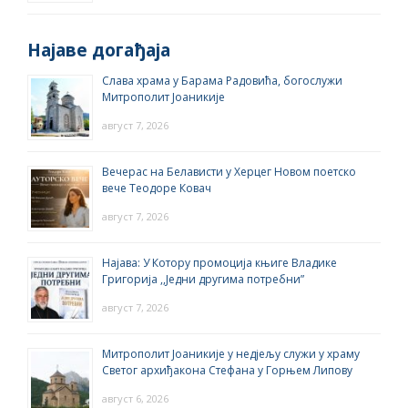
Најаве догађаја
Слава храма у Барама Радовића, богослужи
Митрополит Јоаникије
август 7, 2026
Вечерас на Белависти у Херцег Новом поетско
вече Теодоре Ковач
август 7, 2026
Најава: У Котору промоција књиге Владике
Григорија ,,Једни другима потребни”
август 7, 2026
Митрополит Јоаникије у недјељу служи у храму
Светог архиђакона Стефана у Горњем Липову
август 6, 2026