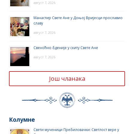
август 7, 2026
Манастир Свете Ане у Доњој Вријесци прославио
славу
август 7, 2026
Свеноћно бденије у скиту Свете Ане
август 7, 2026
Још чланака
Колумне
Свети мученици Пребиловачки: Светлост вере у