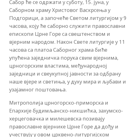
Сабор ће се одржати у суботу, 15. јуна, у
Саборном храму Христовог Васкрсења у
Подгорици, а започеће Светом литургијом у 9
часова, коју ће саборно служити православни
епископи Црне Горе са свештенством и
вјерним народом. Након Свете литургије у 11
часова са платоа Саборног храма биће
упућена заједничка порука свим вјернима,
црногорским властима, међународној
заједници и свеукупној јавности за одбрану
наше вјере и светиња, у духу мира и љубави и
узајамног поштовања.
Митрополија црногорско-приморска и
Епархије будимљанско-никшићка, захумско-
херцеговачка и милешевска позивају
православне вјернике Црне Горе да дођу и
учествују у овом црквено-литургијском