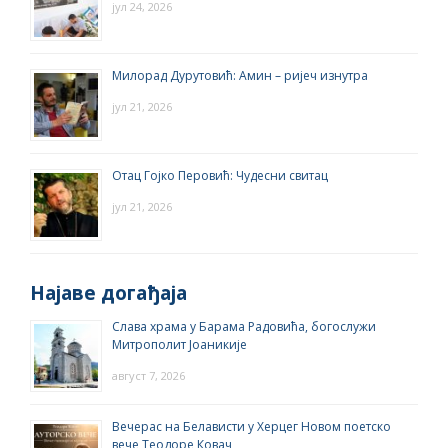
јул 24, 2026
Милорад Дурутовић: Амин – ријеч изнутра
јул 21, 2026
Отац Гојко Перовић: Чудесни свитац
јул 21, 2026
Најаве догађаја
Слава храма у Барама Радовића, богослужи
Митрополит Јоаникије
август 7, 2026
Вечерас на Белависти у Херцег Новом поетско
вече Теодоре Ковач