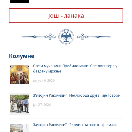
Још чланака
Колумне
Свети мученици Пребиловачки: Светлост вере у
бездану мржње
август 6, 2026
Живојин Ракочевић: Неслобода другачије говори
јул 27, 2026
Живојин Ракочевић: Злочин на заветној земљи