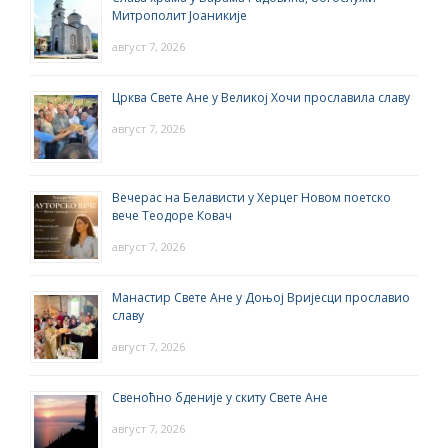
Митрополит Јоаникије
август 7, 2026
Црква Свете Ане у Великој Хочи прославила славу
август 7, 2026
Вечерас на Белависти у Херцег Новом поетско
вече Теодоре Ковач
август 7, 2026
Манастир Свете Ане у Доњој Вријесци прославио
славу
август 7, 2026
Свеноћно бденије у скиту Свете Ане
август 7, 2026