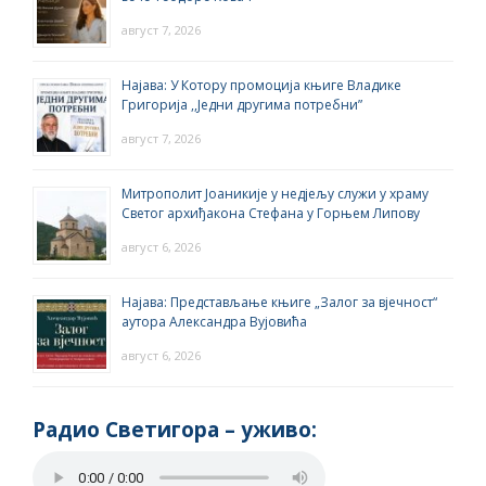
август 7, 2026
Најава: У Котору промоција књиге Владике
Григорија ,,Једни другима потребни”
август 7, 2026
Митрополит Јоаникије у недјељу служи у храму
Светог архиђакона Стефана у Горњем Липову
август 6, 2026
Најава: Представљање књиге „Залог за вјечност“
аутора Александра Вујовића
август 6, 2026
Радио Светигора – yживо: