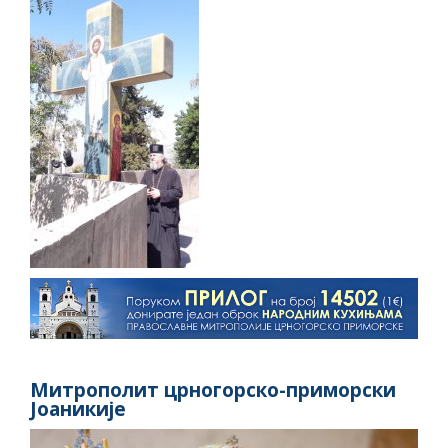
Митрополит црногорско-приморски
Јоаникије