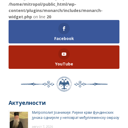
/home/mitropol/public_html/wp-
content/plugins/monarch/includes/monarch-
widget.php
on line
20
Facebook
YouTube
Актуелности
Митрополит Јоаникије: Ријеке крви фундинских
јунака однијеле у неповрат међуплеменску омразу
август 7, 2026