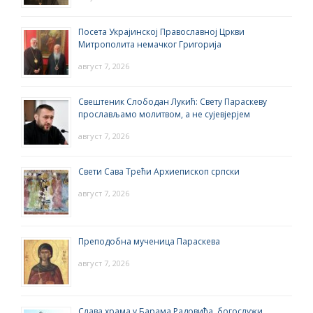
Посета Украјинској Православној Цркви
Митрополита немачког Григорија
август 7, 2026
Свештеник Слободан Лукић: Свету Параскеву
прослављамо молитвом, а не сујевјерјем
август 7, 2026
Свети Сава Трећи Архиепископ српски
август 7, 2026
Преподобна мученица Параскева
август 7, 2026
Слава храма у Барама Радовића, богослужи