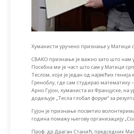
Хуманисти уручено признање у Матици с
СВАКО признање је важно зато што нам 
Посебна ми је част што сам у Матици с
Теслом, који је један од највећих генија к
Греноблу, где сам студирао математику – 
Арно Гујон, хуманиста из Француске, на 
додељује „Тесла глобал форум“ за резулт
Гујон је признање посветио волонтерима,
година помажу његову организацију „Сол
Проф. др Драган Станић, председник Мат