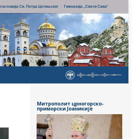
гословија Св. Петра Цетињског
Гимназија „Свети Сава“
Митрополит црногорско-
приморски Јоаникије