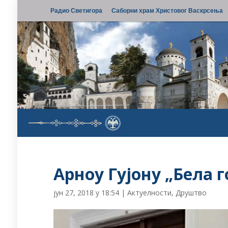
Радио Светигора
Саборни храм Христовог Васкрсења
Арноу Гујону „Бела 
јун 27, 2018 у 18:54
|
Актуелности
,
Друштво