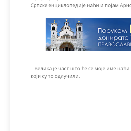
Српске енциклопедије наћи и појам Арно
– Велика је част што ће се моје име наћ
који су то одлучили.