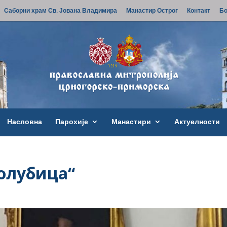
Саборни храм Св. Јована Владимира
Манастир Острог
Контакт
Бо
Насловна
Парохије
Манастири
Актуелности
голубица“