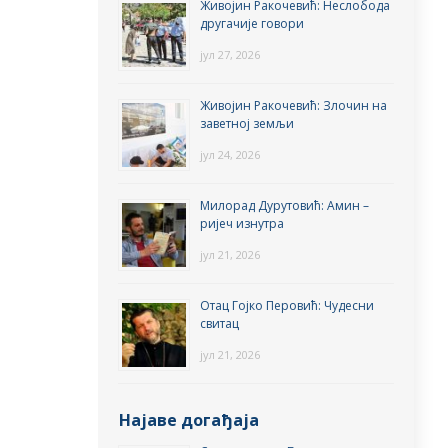
Живојин Ракочевић: Неслобода
другачије говори
јул 27, 2026
Живојин Ракочевић: Злочин на
заветној земљи
јул 24, 2026
Милорад Дурутовић: Амин –
ријеч изнутра
јул 21, 2026
Отац Гојко Перовић: Чудесни
свитац
јул 21, 2026
Најаве догађаја