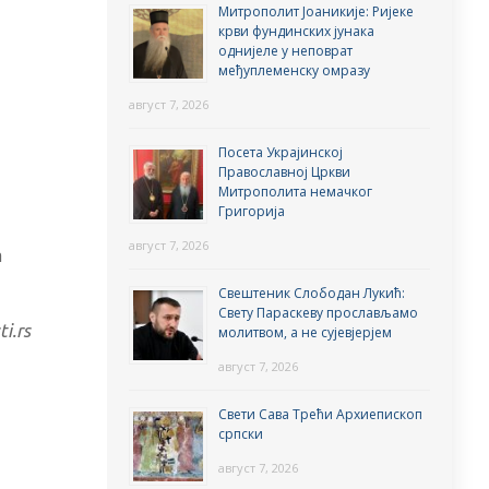
Митрополит Јоаникије: Ријеке
крви фундинских јунака
однијеле у неповрат
међуплеменску омразу
август 7, 2026
Посета Украјинској
Православној Цркви
Митрополита немачког
Григорија
август 7, 2026
а
Свештеник Слободан Лукић:
Свету Параскеву прослављамо
i.rs
молитвом, а не сујевјерјем
август 7, 2026
Свети Сава Трећи Архиепископ
српски
август 7, 2026