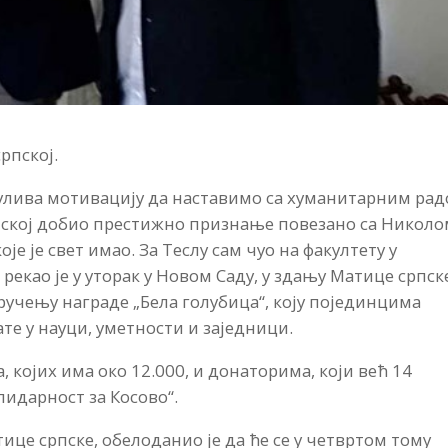
рпској.
улива мотивацију да наставимо са хуманитарним рад
рпској добио престижно признање повезано са Никол
оје је свет имао. За Теслу сам чуо на факултету у
рекао је у уторак у Новом Саду, у здању Матице српск
уручењу награде „Бела голубица“, коју појединцима
ате у науци, уметности и заједници.
 којих има око 12.000, и донаторима, који већ 14
идарност за Косово“.
ице српске, обелоданио је да ће се у четвртом тому