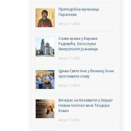
Преподобна мученица
Параскева
август 7, 2026
Слава храма у Барама
Радовића, богослужи
Митрополит Јоаникије
август 7, 2026
Црква Свете Ане у Великој Хочи
прославила славу
август 7, 2026
Вечерас на Белависти у Херцег
Новом поетско вече Теодоре
Ковач
август 7, 2026