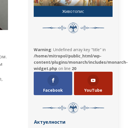
Животопис
Warning
: Undefined array key "title" in
/home/mitropol/public_html/wp-
ом.
content/plugins/monarch/includes/monarch-
ом
widget.php
on line
20
е,
Facebook
YouTube
Актуелности