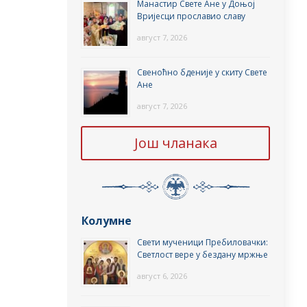
Манастир Свете Ане у Доњој
Вријесци прославио славу
август 7, 2026
Свеноћно бденије у скиту Свете
Ане
август 7, 2026
Још чланака
Колумне
Свети мученици Пребиловачки:
Светлост вере у бездану мржње
август 6, 2026