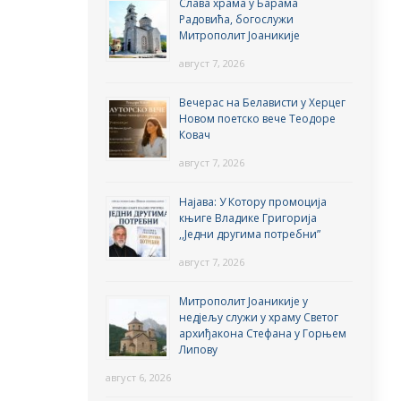
Слава храма у Барама
Радовића, богослужи
Митрополит Јоаникије
август 7, 2026
Вечерас на Белависти у Херцег
Новом поетско вече Теодоре
Ковач
август 7, 2026
Најава: У Котору промоција
књиге Владике Григорија
,,Једни другима потребни”
август 7, 2026
Митрополит Јоаникије у
недјељу служи у храму Светог
архиђакона Стефана у Горњем
Липову
август 6, 2026