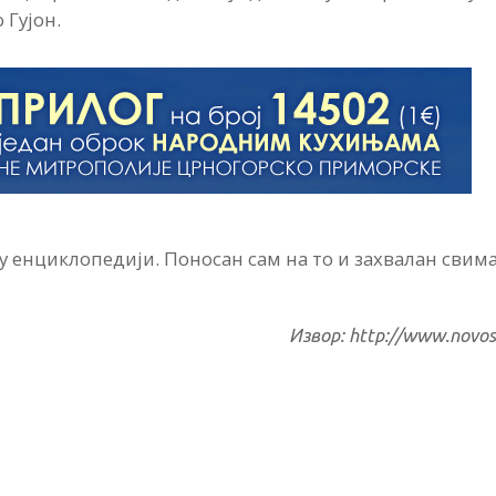
 Гујон.
и у енциклопедији. Поносан сам на то и захвалан свим
Извор: http://www.novost