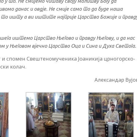
 у то. Не смијемо читаву своју молитву Богу да
ивомо данас и овдје. Не смије само то да буде наша
 то ишту а ви иштите најприје Царство Божије и правд
ашега иштемо Царство Његово и правду Његову, и да нас
ом у Његовом вјечно Царство Оца и Сина и Духа Светога.
ст и спомен Свештеномученика Јоаникија црногорско-
ски колач.
Александар Вуј