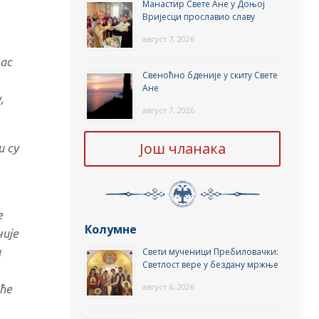
Манастир Свете Ане у Доњој
Вријесци прославио славу
август 7, 2026
нас
Свеноћно бденије у скиту Свете
Ане
,
август 7, 2026
Још чланака
и су
е
Колумне
није
и
Свети мученици Пребиловачки:
Светлост вере у бездану мржње
август 6, 2026
иће