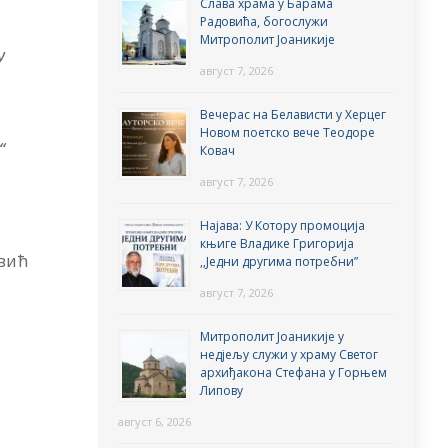
Слава храма у Барама
Радовића, богослужи
Митрополит Јоаникије
у
август 7, 2026
Вечерас на Белависти у Херцег
Новом поетско вече Теодоре
“
Ковач
август 7, 2026
Најава: У Котору промоција
књиге Владике Григорија
овић
,,Једни другима потребни”
август 7, 2026
Митрополит Јоаникије у
недјељу служи у храму Светог
архиђакона Стефана у Горњем
Липову
август 6, 2026