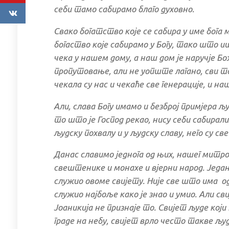
себи тамо сабирамо благо духовно.
Свако богатство које се сабира у име бога 
богаство које сабирамо у Богу, тако што 
чека у нашем дому, а наш дом је наручје Бож
пропутовање, али не уопште лагано, сви то
чекала су нас и чекаће све генерације, и наш
Али, слава Богу имамо и безброј примјера љу
то што је Господ рекао, нису себи сабирали 
људску похвалу и у људску славу, него су све
Данас славимо једнога од њих, нашег митр
свештенике и монахе и вјерни народ. Један 
служио овоме свијету. Није све што има од с
служио најбоље како је знао и умио. Али св
Јоаникија не признаје то. Свијет људе који 
граде на небу, свијет врло често такве људ