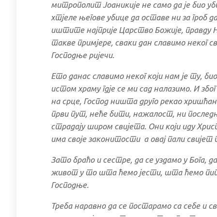
митрополит Јоаникије не само да је био уби
хтјеле његове убице да оставе ни за гроб да
иштите најприје Царство Божије, правду Ње
такве примјере, сваки дан славимо неког 
Господње ријечи.
Ето данас славимо неког који нам је ту, био
истом храму гдје се ми сад налазимо. И због
на срце, Господ ништа друго рекао хришћани
први пут, неће бити, нажалост, ни послед
страдају широм свијета. Они који иду Хри
има своје законитости а овај пали свијет 
Зато браћо и сестре, да се уздамо у Бога, д
живот у то шта ћемо јести, шта ћемо пити 
Господње.
Треба наравно да се постарамо са себе и с