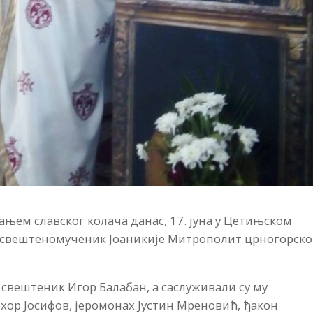
њем славског колача данас, 17. јуна у Цетињском
 свештеномученик Јоаникије Митрополит црногорско
свештеник Игор Балабан, а саслуживали су му
хор Јосифов, јеромонах Јустин Мреновић, ђакон