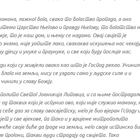
мамона, лажног бога, свако то богаство пропада, а оно
иштемо Царство Његово и правду Његову, то богатство 
је, то је наш дом, и њему се надамо. Овај свијет је
 знамо, није уопште лако, свакаква искушења нас чекају
у дјецу и унуке и праунуке, и све који буду послије нас.
ди који су живјели овако као што је Господ рекао. Учинил
блага на земљи, нису се уздали само у људске силе и и
 чинили у славу Божју.
ополита Светог Јоаникија Липовца, и са њиме пострадал
од таквих који је испунио ово, који није служио мамону, 
ебе дао за славу овосвјетску, него је био вјеран Гсподу 
ијет у све вјекове, па тако и у вријеме митрополита
неће своје биће да граде на земљи, него своје истинско б
е прогони, такви људи страдају од свијета. Тако