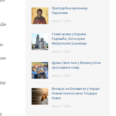
Преподобна мученица
Параскева
август 7, 2026
ете
Слава храма у Барама
Радовића, богослужи
Митрополит Јоаникије
ас
август 7, 2026
вам
Црква Свете Ане у Великој Хочи
прославила славу
август 7, 2026
јер
Вечерас на Белависти у Херцег
Новом поетско вече Теодоре
Ковач
август 7, 2026
а