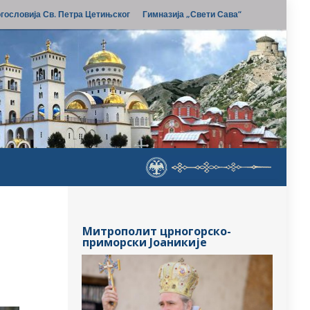
гословија Св. Петра Цетињског
Гимназија „Свети Сава“
Митрополит црногорско-
приморски Јоаникије