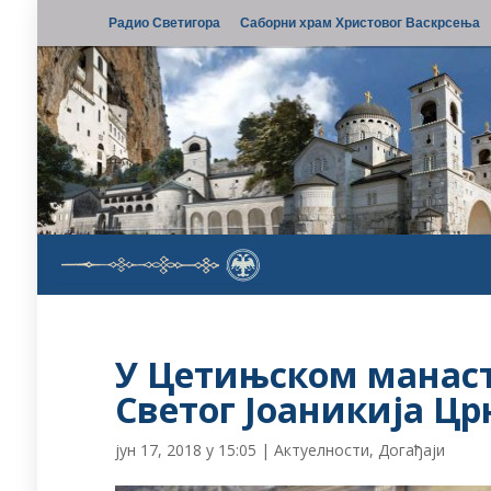
Радио Светигора
Саборни храм Христовог Васкрсења
У Цетињском манас
Светог Јоаникија Цр
јун 17, 2018 у 15:05
|
Актуелности
,
Догађаји