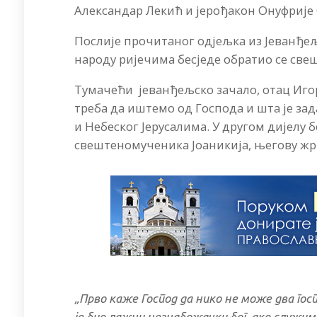
Александар Лекић и јерођакон Онуфрије
Послије прочитаног одјељка из Јеванђе
народу ријечима бесједе обратио се све
Тумачећи јеванђељско зачало, отац Игор
треба да иштемо од Господа и шта је за
и Небеског Јерусалима. У другом дијелу б
свештеномученика Јоаникија, његову жр
„Прво каже Господ да нико не може два гос
је био лажни незнабожачки бог, ако служим