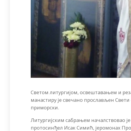
Светом литургијом, освештавањем и реза
манастиру је свечано прослављен Свети
приморски.
Литургијским сабрањем началствовао је 
протосинђел Исак Симић, јеромонах Про