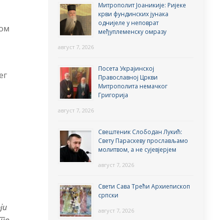
Митрополит Јоаникије: Ријеке
крви фундинских јунака
однијеле у неповрат
ном
међуплеменску омразу
август 7, 2026
Посета Украјинској
ег
Православној Цркви
Митрополита немачког
Григорија
август 7, 2026
Свештеник Слободан Лукић:
Свету Параскеву прослављамо
молитвом, а не сујевјерјем
август 7, 2026
Свети Сава Трећи Архиепископ
српски
ји
август 7, 2026
 то