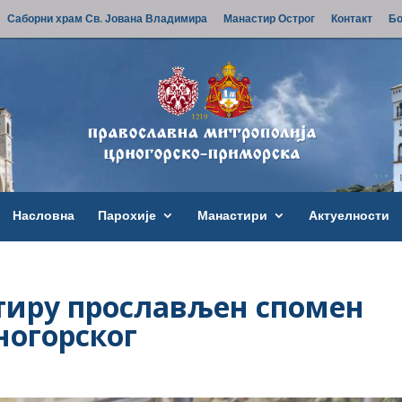
Саборни храм Св. Јована Владимира
Манастир Острог
Контакт
Бо
Насловна
Парохије
Манастири
Актуелности
тиру прослављен спомен
ногорског