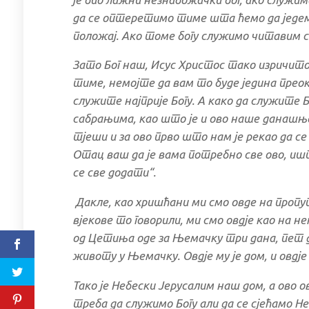
да се оптеретимо тиме шта ћемо да једем
положај. Ако томе богу служимо читавим 
Зато Бог наш, Исус Христос тако изричито
тиме, немојте да вам то буде једина преок
служите најприје Богу. А како да служите 
сабрањима, као што је и ово наше данашње
тјеши и за ово прво што нам је рекао да се 
Отац ваш да је вама потребно све ово, иш
се све додати“.
Дакле, као хришћани ми смо овде на проп
вјекове то говорили, ми смо овдје као на н
од Цетиња оде за Њемачку три дана, пет д
животу у Њемачку. Овдје му је дом, и овдје
Тако је Небески Јерусалим наш дом, а ово ов
треба да служимо Богу али да се сјећамо Не