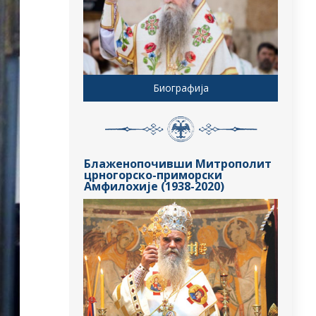
Биографија
Блаженопочивши Митрополит
црногорско-приморски
Амфилохије (1938-2020)