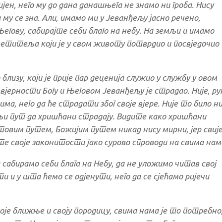
јен, него му до дана данашњега не знамо ни гроба. Нису
 му се зна. Али, имамо ми у Јеванђељу јасно речено,
гову, сабирајте себи благо на небу. На земљи и имамо
светитеља који је у свом животу потврдио и посвједочио
 близу, који је прије пар деценија служио у службу у овом
 вјерности Богу и Његовом Јеванђељу је страдао. Није, ру
ма, него да ће страдати због своје вјере. Није то било н
њи пут да хришћани страдају. Видите како хришћани
стовим путем, Божијим путем никад нису мирни, јер свиј
те своје законитости јако сурово спроводи на свима нам
а сабирамо себи блага на Небу, да не уложимо читав свој
и у шта ћемо се одјенути, него да се сјећамо ријечи
воје ближње и своју породицу, свима нама је то потребно