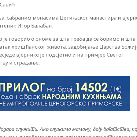
 Савић.
ља, сабраним монасима Цетињског манастира и вјер
штеник Игор Балабан.
 је говорио о ономе за шта треба да се боримо и шта
датак хришћанског живота, задобијање Царства Божиј
есједе вјернике је подсјетио и на примјер Светог
тву и страдање:
подара служити. Ако служимо мамону, богу богатства, ко
о њему, онда ћемо сву силу коју имамо уложити само на