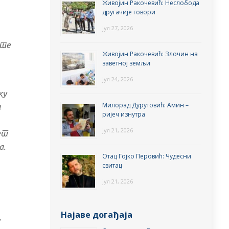
Живојин Ракочевић: Неслобода
другачије говори
јул 27, 2026
 те
Живојин Ракочевић: Злочин на
заветној земљи
јул 24, 2026
ку
Милорад Дурутовић: Амин –
и
ријеч изнутра
јул 21, 2026
ет
а.
Отац Гојко Перовић: Чудесни
свитац
јул 21, 2026
Најаве догађаја
,