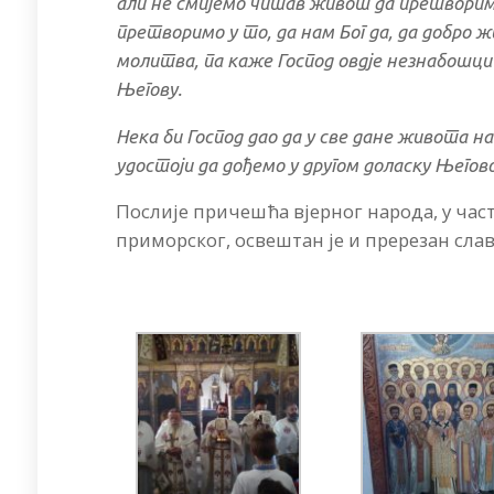
али не смијемо читав живот да претворимо
претворимо у то, да нам Бог да, да добро ж
молитва, па каже Господ овдје незнабошци
Његову.
Нека би Господ дао да у све дане живота н
удостоји да дођемо у другом доласку Његов
Послије причешћа вјерног народа, у ча
приморског, освештан је и пререзан слав