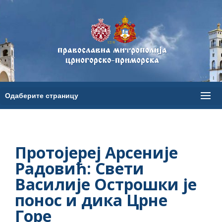
Протојереј Арсеније
Радовић: Свети
Василије Острошки је
понос и дика Црне
Горе