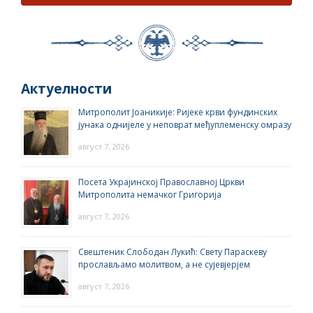
Актуелности
Митрополит Јоаникије: Ријеке крви фундинских
јунака однијеле у неповрат међуплеменску омразу
август 7, 2026
Посета Украјинској Православној Цркви
Митрополита немачког Григорија
август 7, 2026
Свештеник Слободан Лукић: Свету Параскеву
прослављамо молитвом, а не сујевјерјем
август 7, 2026