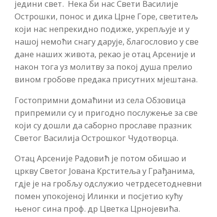
једини свет. Нека би нас Свети Василије
Острошки, понос и дика Црне Горе, светитељ
који нас непрекидно подиже, укрепљује и у
нашој немоћи снагу дарује, благословио у све
дане наших живота, рекао је отац Арсеније и
након тога уз молитву за покој душа прелио
вином гробове предака присутних мјештана.
Гостопримни домаћини из села Обзовица
припремили су и пригодно послужење за све
који су дошли да саборно прославе празник
Светог Василија Острошког Чудотворца.
Отац Арсеније Радовић је потом обишао и
цркву Светог Јована Крститеља у Грађанима,
гдје је на гробљу одслужио четрдесетодневни
помен упокојеној Илинки и посјетио кућу
њеног сина проф. др Цветка Црнојевића.