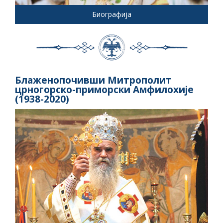
Биографија
Блаженопочивши Митрополит
црногорско-приморски Амфилохије
(1938-2020)