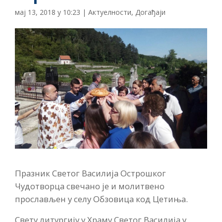
мај 13, 2018 у 10:23
|
Актуелности
,
Догађаји
Празник Светог Василија Острошког
Чудотворца свечано је и молитвено
прослављен у селу Обзовица код Цетиња.
Свету литургију у Храму Светог Василија у