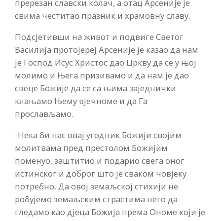
пререзан славски колач, а отац Арсеније је
свима честитао празник и храмовну славу.
Подсјетивши на живот и подвиге Светог
Василија протојереј Арсеније је казао да нам
је Господ Исус Христос дао Цркву да се у њој
молимо и Њега призивамо и да нам је дао
свеце Божије да се са њима заједнички
клањамо Њему вјечноме и да Га
прослављамо.
-Нека би нас овај угодник Божији својим
молитвама пред престолом Божијим
поменуо, заштитио и подарио свега оног
истинског и доброг што је сваком човјеку
потребно. Да овој земаљској стихији не
робујемо земаљским страстима него да
гледамо као дјеца Божија према Ономе који је