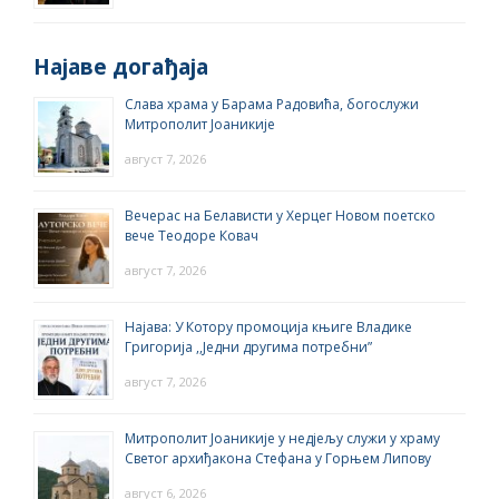
Најаве догађаја
Слава храма у Барама Радовића, богослужи
Митрополит Јоаникије
август 7, 2026
Вечерас на Белависти у Херцег Новом поетско
вече Теодоре Ковач
август 7, 2026
Најава: У Котору промоција књиге Владике
Григорија ,,Једни другима потребни”
август 7, 2026
Митрополит Јоаникије у недјељу служи у храму
Светог архиђакона Стефана у Горњем Липову
август 6, 2026