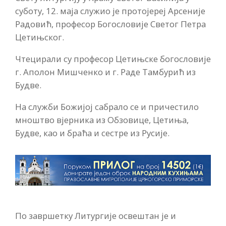
суботу, 12. маја служио је протојереј Арсеније
Радовић, професор Богословије Светог Петра
Цетињског.
Чтецирали су професор Цетињске богословије
г. Аполон Мишченко и г. Раде Тамбурић из
Будве.
На служби Божијој сабрало се и причестило
мноштво вјерника из Обзовице, Цетиња,
Будве, као и браћа и сестре из Русије.
По завршетку Литургије освештан је и