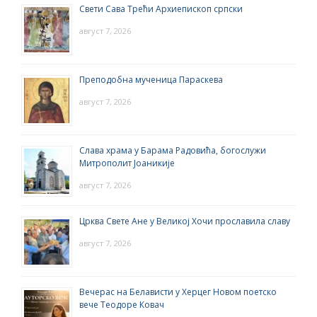
Свети Сава Трећи Архиепископ српски
август 7, 2026
Преподобна мученица Параскева
август 7, 2026
Слава храма у Барама Радовића, богослужи
Митрополит Јоаникије
август 7, 2026
Црква Свете Ане у Великој Хочи прославила славу
август 7, 2026
Вечерас на Белависти у Херцег Новом поетско
вече Теодоре Ковач