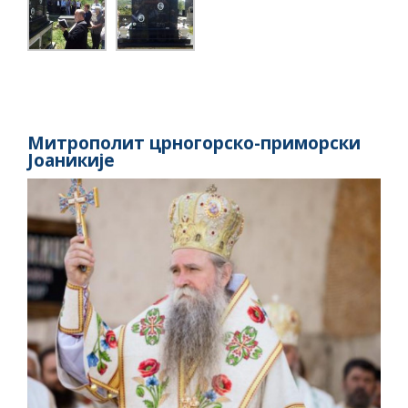
Митрополит црногорско-приморски
Јоаникије