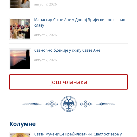
август 7, 2026
Манастир Свете Ане у Доњој Вријесци прославио
славу
август 7, 2026
Свеноћно бденије у скиту Свете Ане
август 7, 2026
Још чланака
Колумне
Свети мученици Пребиловачки: Светлост вере у