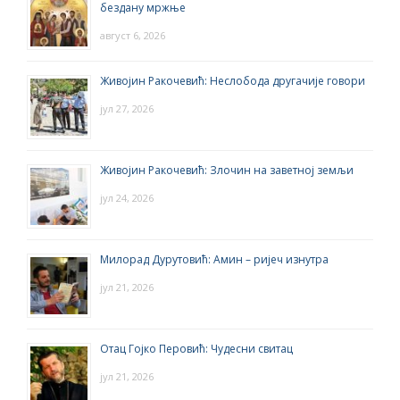
бездану мржње
август 6, 2026
Живојин Ракочевић: Неслобода другачије говори
јул 27, 2026
Живојин Ракочевић: Злочин на заветној земљи
јул 24, 2026
Милорад Дурутовић: Амин – ријеч изнутра
јул 21, 2026
Отац Гојко Перовић: Чудесни свитац
јул 21, 2026