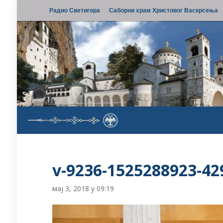
Радио Светигора
Саборни храм Христовог Васкрсења
v-9236-1525288923-42
мај 3, 2018 у 09:19