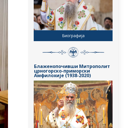
Биографија
Блаженопочивши Митрополит
црногорско-приморски
Амфилохије (1938-2020)