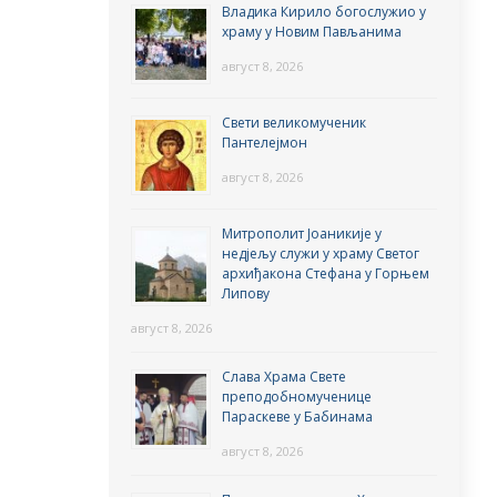
Владика Кирило богослужио у
храму у Новим Пављанима
август 8, 2026
Свети великомученик
Пантелејмон
август 8, 2026
Митрополит Јоаникије у
недјељу служи у храму Светог
архиђакона Стефана у Горњем
Липову
август 8, 2026
Слава Храма Свете
преподобномученице
Параскеве у Бабинама
август 8, 2026