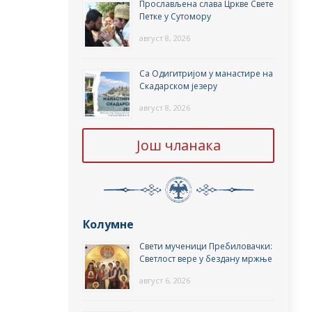
Прослављена слава Цркве Свете
Петке у Сутомору
август 8, 2026
Са Одигитријом у манастире на
Скадарском језеру
август 8, 2026
Још чланака
Колумне
Свети мученици Пребиловачки:
Светлост вере у бездану мржње
август 6, 2026