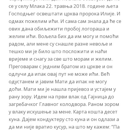
се у селу Млака 22. травња 2018. године љета
Господњег освештати црква пророка Илије. И
одмах пожелим ићи. И сама сам знала да ће се
ових дана обиљежити пробој логораша и
желим ићи. Вољела бих да им могу и помоћи
радом, али мене су снашле разне невоље и
тешко ми је било што посложити и наћи
вријеме и снагу за све што морам и желим.
Преговарам с једним братом из цркве и он
одлучи да ипак овај пут не може ићи. Већ
одустанем и јавим Мати да ипак не могу
доћи. Мати ми је нашла пријевоз и устајем у
рану зору. Идем на први влак од Гајница до
загребачког Главног колодвора. Раном зором
у влаку искушење за мене. Карта кошта десет
куна. Дајем кондуктеру сто куна и он одлази а
да ми није вратио кусур, на што му кажем: ”Па