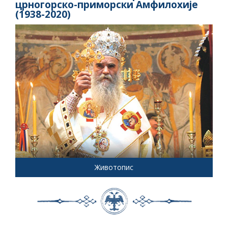
црногорско-приморски Амфилохије
(1938-2020)
Животопис