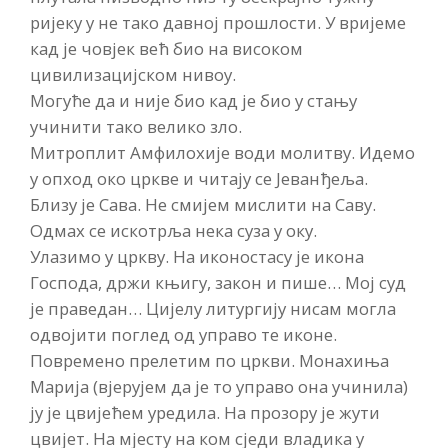
ријеку у не тако давној прошлости. У вријеме
кад је човјек већ био на високом
цивилизацијском нивоу.
Могуће да и није био кад је био у стању
учинити тако велико зло.
Митроплит Амфилохије води молитву. Идемо
у опход око цркве и читају се Јеванђеља.
Близу је Сава. Не смијем мислити на Саву.
Одмах се искотрља нека суза у оку.
Улазимо у цркву. На иконостасу је икона
Господа, држи књигу, закон и пише… Мој суд
је праведан… Цијелу литургију нисам могла
одвојити поглед од управо те иконе.
Повремено прелетим по цркви. Монахиња
Марија (вјерујем да је то управо она учинила)
ју је цвијећем уредила. На прозору је жути
цвијет. На мјесту на ком сједи владика у