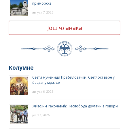
приморске
август 7, 2026
Још чланака
Колумне
Свети мученици Пребиловачки: Светлост вере у
бездану мржње
август 6, 2026
Живојин Ракочевић: Неслобода другачије говори
јул 27, 2026