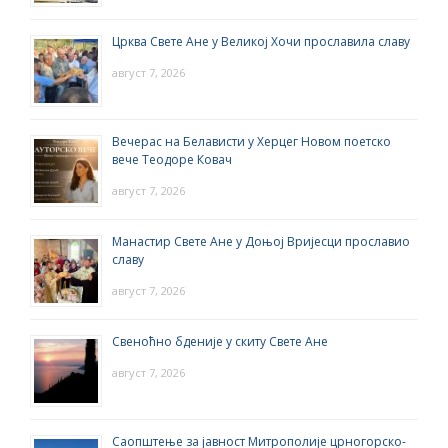
Црква Свете Ане у Великој Хочи прославила славу
август 7, 2026
Вечерас на Белависти у Херцег Новом поетско
вече Теодоре Ковач
август 7, 2026
Манастир Свете Ане у Доњој Вријесци прославио
славу
август 7, 2026
Свеноћно бденије у скиту Свете Ане
август 7, 2026
Саопштење за јавност Митрополије црногорско-