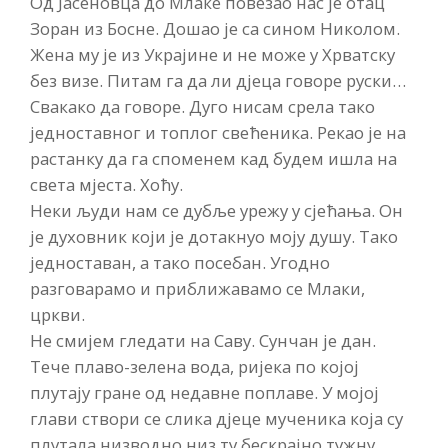
Од Јасеновца до Млаке повезао нас је отац
Зоран из Босне. Дошао је са сином Николом.
Жена му је из Украјине и не може у Хрватску
без визе. Питам га да ли дјеца говоре руски…
Свакако да говоре. Дуго нисам срела тако
једноставног и топлог свећеника. Рекао је на
растанку да га споменем кад будем ишла на
света мјеста. Хоћу.
Неки људи нам се дубље урежу у сјећања. Он
је духовник који је дотакнуо моју душу. Тако
једноставан, а тако посебан. Угодно
разговарамо и приближавамо се Млаки,
цркви.
Не смијем гледати на Саву. Сунчан је дан.
Тече плаво-зелена вода, ријека по којој
плутају гране од недавне поплаве. У мојој
глави створи се слика дјеце мученика која су
плутала низводно низ ту бескрајно тужну