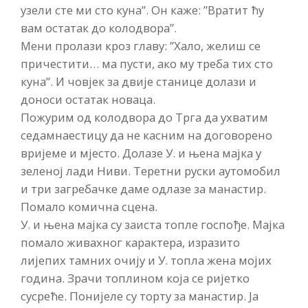
узели сте ми сто куна”. Он каже: ”Вратит ћу
вам остатак до колодвора”.
Мени пролази кроз главу: ”Хало, желиш се
причестити… ма пусти, ако му треба тих сто
куна”. И човјек за двије станице долази и
доноси остатак новаца.
Пожурим од колодвора до Трга да ухватим
седамнаестицу да не касним на договорено
вријеме и мјесто. Долазе У. и њена мајка у
зеленој лади Ниви. Теретни руски аутомобил
и три загребачке даме одлазе за манастир.
Помало комична сцена.
У. и њена мајка су заиста топле госпође. Мајка
помало живахног карактера, изразито
лијепих тамних очију и У. топла жена мојих
година. Зрачи топлином која се ријетко
сусреће. Понијеле су торту за манастир. Ја