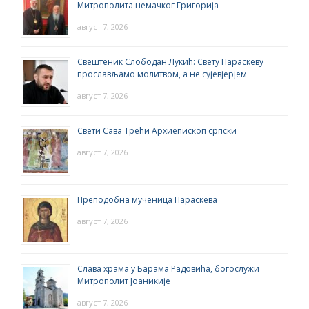
Митрополита немачког Григорија
август 7, 2026
Свештеник Слободан Лукић: Свету Параскеву
прослављамо молитвом, а не сујевјерјем
август 7, 2026
Свети Сава Трећи Архиепископ српски
август 7, 2026
Преподобна мученица Параскева
август 7, 2026
Слава храма у Барама Радовића, богослужи
Митрополит Јоаникије
август 7, 2026