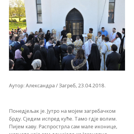
Аутор: Александра / Загреб, 23.04.2018.
Понедјељак је. Јутро на мојем загребачком
брду. Сједим испред куће. Тамо гдје волим.
Пијем каву. Распрострла сам мале иконице,