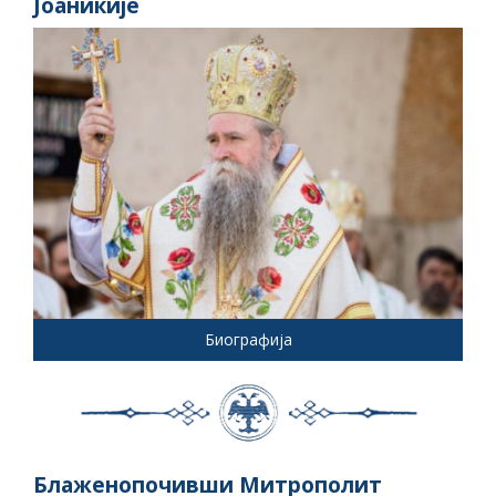
Јоаникије
Биографија
Блаженопочивши Митрополит