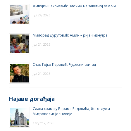
Живојин Ракочевић: Злочин на заветној земљи
јул 24, 2026
Милорад Дурутовић: Амин – ријеч изнутра
јул 21, 2026
Отац Гојко Перовић: Чудесни свитац
јул 21, 2026
Најаве догађаја
Слава храма у Барама Радовића, богослужи
Митрополит Јоаникије
август 7, 2026