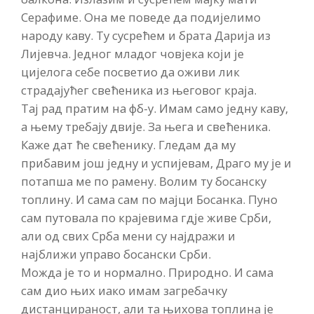
Серафиме. Она ме поведе да подијелимо
народу каву. Ту сусрећем и брата Дарија из
Лијевча. Једног младог човјека који је
цијелога себе посветио да оживи лик
страдајућег свећеника из његовог краја.
Тај рад пратим на фб-у. Имам само једну каву,
а њему требају двије. За њега и свећеника.
Каже дат ће свећенику. Гледам да му
прибавим још једну и успијевам, Драго му је и
потапша ме по рамену. Волим ту босанску
топлину. И сама сам по мајци Босанка. Пуно
сам путовала по крајевима гдје живе Срби,
али од свих Срба мени су најдражи и
најближи управо босански Срби.
Можда је то и нормално. Природно. И сама
сам дио њих иако имам загребачку
дистанцираност, али та њихова топлина је