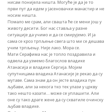
нисам понијела ништа. Могуће је да је то
први пут да идем у јасеновачки манастир и не
носим ништа.
Помало ме срам, али свашта ће се мени још у
животу десити. Бог нас ставља у разне
ситуације да учимо и да се смирујемо. И ја
сама се кроз трпљење свега што ми се дешава
учим трпљењу. Није лако. Мора се.
Мати Серафима нас је топло поздравила и
одвела да узмемо благослов владике
Атанасија и владике Сергија. Мојим
супутницама владика Атанасије је рекао да су
мутаве. Сама знам да он јесте владика пун
љубави, али за некога тко тек улази у цркву
тако нешто казати… може се уплашити. Али
оне су тако драге жене да су схватиле очинску
љубав владике.