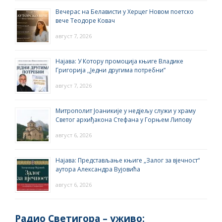
Вечерас на Белависти у Херцег Новом поетско
вече Теодоре Ковач
август 7, 2026
Најава: У Котору промоција књиге Владике
Григорија ,,Једни другима потребни”
август 7, 2026
Митрополит Јоаникије у недјељу служи у храму
Светог архиђакона Стефана у Горњем Липову
август 6, 2026
Најава: Представљање књиге „Залог за вјечност“
аутора Александра Вујовића
август 6, 2026
Радио Светигора – yживо: