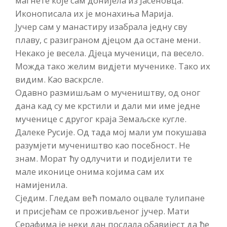
магнете које сам донијела из Јасеновца.
Иконописала их је монахиња Марија.
Јучер сам у манастиру изабрала једну сву
плаву, с разиграном дјецом да остане мени.
Некако је весела. Дјеца мученици, па весело.
Можда тако желим видјети мученике. Тако их
видим. Као васкрсле.
Одавно размишљам о мучеништву, од оног
дана кад су ме крстили и дали ми име једне
мученице с другог краја Земаљске кугле.
Далеке Русије. Од тада мој мали ум покушава
разумјети мучеништво као посебност. Не
знам. Морат ћу одлучити и подијелити те
мале иконице онима којима сам их
намијенила.
Сједим. Гледам већ помало оцвале тулипане
и присјећам се проживљеног јучер. Мати
Серафима је неки дан послала обавијест да ће