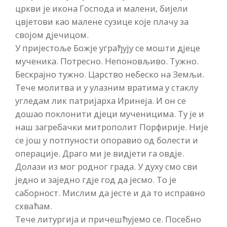
цркви је икона Господа и малени, бијели
цвјетови као малене сузице које плачу за
својом дјечицом.
У пријестоље Божје уграђују се мошти дјеце
мученика. Потресно. Непоновљиво. Тужно.
Бескрајно тужно. Царство небеско на Земљи.
Тече молитва и у улазним вратима у стаклу
угледам лик патријарха Иринеја. И он се
дошао поклонити дјеци мученицима. Ту је и
наш загребачки митрополит Порфирије. Није
се још у потпуности опоравио од болести и
операције. Драго ми је видјети га овдје.
Долази из мог родног града. У духу смо сви
једно и заједно гдје год да јесмо. То је
саборност. Мислим да јесте и да то исправно
схваћам.
Тече литургија и причешћујемо се. Посебно