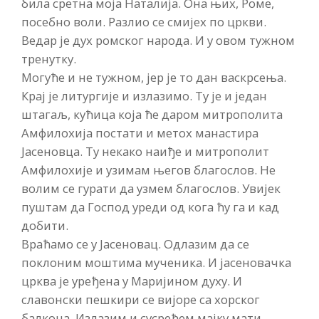
била сретна моја Наталија. Она њих, Роме,
посебно воли. Разлио се смијех по цркви.
Ведар је дух ромског народа. И у овом тужном
тренутку.
Могуће и не тужном, јер је то дан васкрсења.
Крај је литургије и излазимо. Ту је и један
штагаљ, кућица која ће даром митрополита
Амфилохија постати и метох манастира
Јасеновца. Ту некако наиђе и митрополит
Амфилохије и узимам његов благослов. Не
волим се гурати да узмем благослов. Увијек
пуштам да Господ уреди од кога ћу га и кад
добити.
Враћамо се у Јасеновац. Одлазим да се
поклоним моштима мученика. И јасеновачка
црква је уређена у Маријином духу. И
славонски пешкири се вијоре са хорског
балкона. Излазим и сусрећем мајку мати