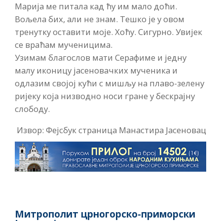
Марија ме питала кад ћу им мало доћи.
Вољела бих, али не знам. Тешко је у овом
тренутку оставити моје. Хоћу. Сигурно. Увијек
се враћам мученицима.
Узимам благослов мати Серафиме и једну
малу иконицу јасеновачких мученика и
одлазим својој кући с мишљу на плаво-зелену
ријеку која низводно носи гране у бескрајну
слободу.
Извор: Фејсбук страница Манастира Јасеновац
Митрополит црногорско-приморски