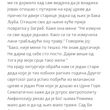
ме се дојмило кад сам видјела да је владика
Јован отишао с путиром на крај цркве да
причести двије старице. Једна од њих је бака
Љуба. Отишле смо до њене куће прије
повратка у Загреб. Каже она мени: ”Не измуче
се сви људи једнако. Како си се ти измучила
лани грабљајући ону траву.” Говорим јој:
”Бако, није мени то тешко. Не знам другачије.
Не дајем од себе сто посто. Дајем више од
тога јер моје срце тако жели.”
На крају литургије обраћа нам се један стари
деда који је тих кобних ратних година Другог
свјетског рата успио побјећи из млачанске
цркве и један Ром који је дошао из Црне Горе.
Симпатично каже да је јутрос митрополиту
Амфилохију рекао да је Бог њима Ромима
мало дао и да од њих мало тражи. Сад би