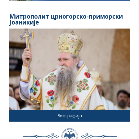
Митрополит црногорско-приморски
Јоаникије
Биографија