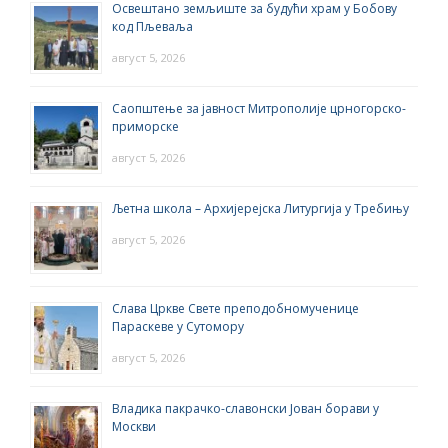
Освештано земљиште за будући храм у Бобову
код Пљеваља
август 5, 2026
Саопштење за јавност Митрополије црногорско-
приморске
август 5, 2026
Љетна школа – Архијерејска Литургија у Требињу
август 5, 2026
Слава Цркве Свете преподобномученице
Параскеве у Сутомору
август 5, 2026
Владика пакрачко-славонски Јован борави у
Москви