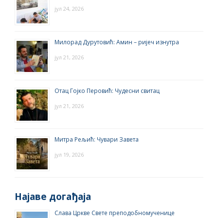
јул 24, 2026
Милорад Дурутовић: Амин – ријеч изнутра
јул 21, 2026
Отац Гојко Перовић: Чудесни свитац
јул 21, 2026
Митра Рељић: Чувари Завета
јул 19, 2026
Најаве догађаја
Слава Цркве Свете преподобномученице