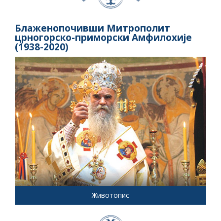
Блаженопочивши Митрополит
црногорско-приморски Амфилохије
(1938-2020)
Животопис