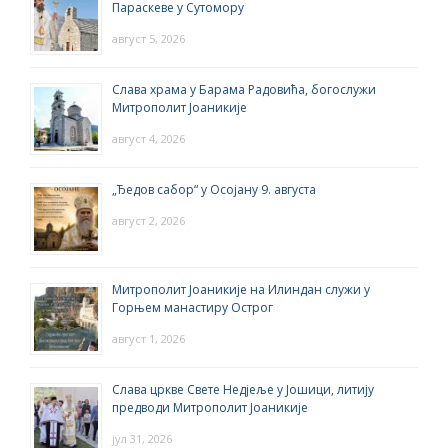
Параскеве у Сутомору
август 5, 2026
Слава храма у Барама Радовића, богослужи
Митрополит Јоаникије
август 4, 2026
„Ђедов сабор“ у Осојану 9. августа
август 2, 2026
Митрополит Јоаникије на Илиндан служи у
Горњем манастиру Острог
август 1, 2026
Слава цркве Свете Недјеље у Јошици, литију
предводи Митрополит Јоаникије
јул 31, 2026