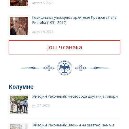
август 5, 2026
Годишњица упокојења архитекте Предрага Пеђе
Ристића (1931-2019)
август 5, 2026
Још чланака
Колумне
Живојин Ракочевић: Неслобода другачије говори
јул 27, 2026
Живојин Ракочевић: Злочин на заветној земљи