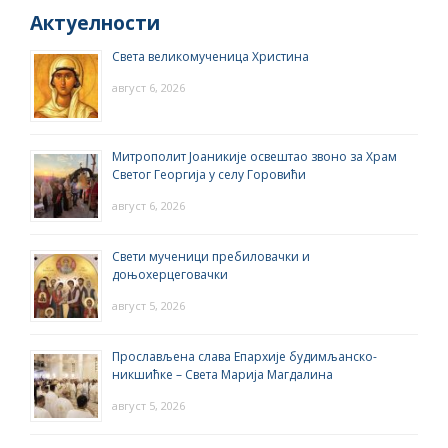
Актуелности
Света великомученица Христина
август 6, 2026
Митрополит Јоаникије освештао звоно за Храм
Светог Георгија у селу Горовићи
август 6, 2026
Свети мученици пребиловачки и
доњохерцеговачки
август 5, 2026
Прослављена слава Епархије будимљанско-
никшићке – Света Марија Магдалина
август 5, 2026