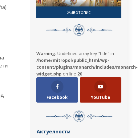
ћа)
Животопис
Warning
: Undefined array key "title" in
па
/home/mitropol/public_html/wp-
ети
content/plugins/monarch/includes/monarch-
widget.php
on line
20
ед
Facebook
YouTube
Актуелности