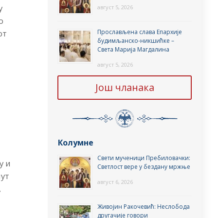
у
август 5, 2026
о
Прослављена слава Епархије
от
будимљанско-никшићке –
Света Марија Магдалина
август 5, 2026
г
Још чланака
Колумне
Свети мученици Пребиловачки:
у и
Светлост вере у бездану мржње
нут
август 6, 2026
,
Живојин Ракочевић: Неслобода
другачије говори