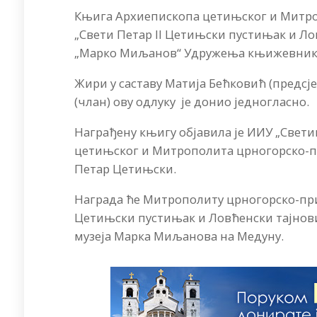
Књига Архиепископа цетињског и Митро
„Свети Петар II Цетињски пустињак и Л
„Марко Миљанов“ Удружења књижевника 
Жири у саставу Матија Бећковић (предсј
(члан) ову одлуку је донио једногласно.
Награђену књигу објавила је ИИУ „Свети
цетињског и Митрополита црногорско-п
Петар Цетињски.
Награда ће Митрополиту црногорско-при
Цетињски пустињак и Ловћенски тајновида
музеја Марка Миљанова на Медуну.