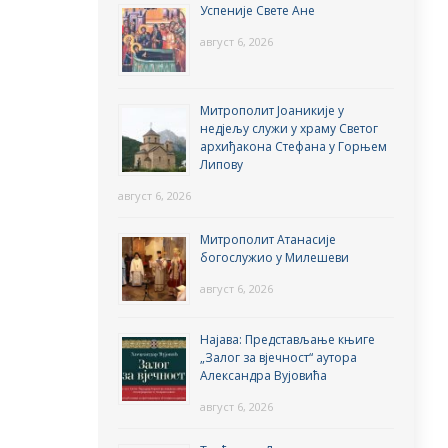
Успеније Свете Ане
август 6, 2026
Митрополит Јоаникије у
недјељу служи у храму Светог
архиђакона Стефана у Горњем
Липову
август 6, 2026
Митрополит Атанасије
богослужио у Милешеви
август 6, 2026
Најава: Представљање књиге
„Залог за вјечност“ аутора
Александра Вујовића
август 6, 2026