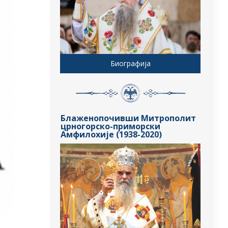
Биографија
Блаженопочивши Митрополит
црногорско-приморски
Амфилохије (1938-2020)