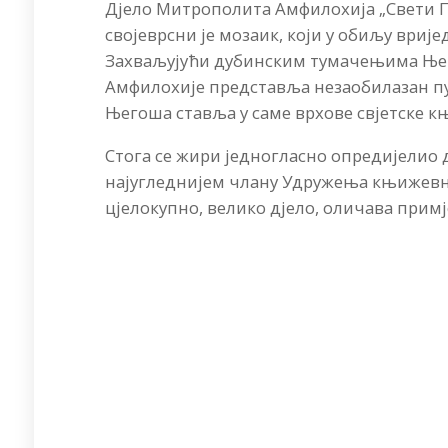
Дјело Митрополита Амфилохија „Свети П
својеврсни је мозаик, који у обиљу вриј
Захваљујући дубинским тумачењима Ње
Амфилохије представља незаобилазан пут
Његоша ставља у саме врхове свјетске 
Стога се жири једногласно опредијели
најугледнијем члану Удружења књижевн
цјелокупно, велико дјело, оличава примј