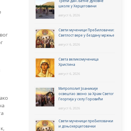
Трећи дан Љетне духовне
школе у Херцеговини
е
август 6, 2026
Свети мученици Пребиловачки:
вог
Светлост вере у бездану мржње
ог
август 6, 2026
Света великомученица
Христина
и
август 6, 2026
Митрополит Јоаникије
освештао звоно за Храм Светог
Како
Георгија у селу Горовићи
на
август 6, 2026
та
Свети мученици пребиловачки
и доњохерцеговачки
к,