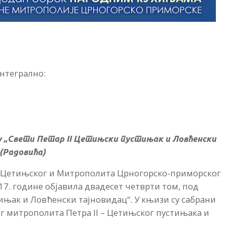
нтегрално:
у „Свети Петар
II
Цетињски пустињак и Ловћенски
(Радовића)
а Цетињског и Митрополита Црногорско-приморског
17. године објавила двадесет четврти том, под
ињак и Ловћенски тајновидац“. У књизи су сабрани
тог митрополита Петра II – Цетињског пустињака и