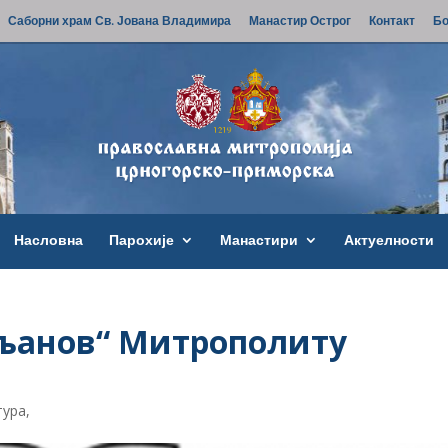
Саборни храм Св. Јована Владимира
Манастир Острог
Контакт
Бо
Насловна
Парохије
Манастири
Актуелности
љанов“ Митрополиту
тура
,