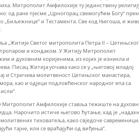
оиха. Митрополит Амфилохије ту јединствену религиј
о: од ране пјесме „Црногорац свемогућем Богу“ прек
 до „Биљежнице“ и Тестамента. Све код Његоша, и жив
.
ља „Житије Светог митрополита Петра II – Цетињско
а тропаром и кондаком. У Житију Митрополит
ким и духовним коријенима, из којих је изникла и
ва. Писац Житија уочава како се у „његовој младој
рај и Стричева молитвеност Цетињског манастира,
мора, као и одјеци подловћенског народног епа са
исли“.
у Митрополит Амфилохије ставља тежиште на духовн
дца. Нарочито истиче његово ћутање, кад је „надах
 молитвених тиховатеља, како свједоче савременици
јући тајне, или се враћајући од виђења“.