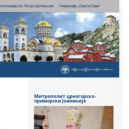
гословија Св. Петра Цетињског
Гимназија „Свети Сава“
Митрополит црногорско-
приморски Јоаникије