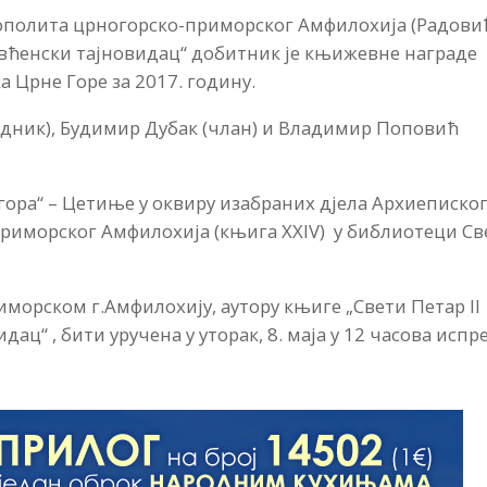
полита црногорско-приморског Амфилохија (Радови
овћенски тајновидац“ добитник је књижевне награде
Црне Горе за 2017. годину.
едник), Будимир Дубак (члан) и Владимир Поповић
гора“ – Цетиње у оквиру изабраних дјела Архиеписко
риморског Амфилохија (књига XXIV) у библиотеци Св
морском г.Амфилохију, аутору књиге „Свети Петар II
ц“ , бити уручена у уторак, 8. маја у 12 часова испр