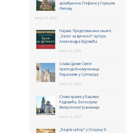
архиђакона Стефана у Горњем
Липову
август 6, 2026
Најава: Представљање књиге
„Залог за вјечност“ аутора
Александра Вујовића
август 6, 2026
Слава Цркве Свете
преподобномученице
Параскеве у Сутомору
август 5, 2026
Слава храма у Барама
Радовића, богослужи
Митрополит Јоаникије
август 4, 2026
„Ђедов сабор“ у Осојану 9.