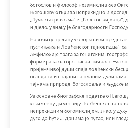
богослов и философ незамислив без Окт
Његошеву открива непрекидно и доследн
„Луче микрокозма“ и „Горског вијенца“,
и дјело, у знаку је благодарности Господу
Нарочиту цјелину у овој књизи представ
пустињака и Ловћенског тајновидца“, с
Амфилохије трага за генетским, географс
формирала се горостасна личност Његоше
пријемчивој души спаја ловћенски беск
огледани и спајани са плавим дубинама 
тајнама природе, богословља и људске м
Уз основне биографске податке о Његош
књижевну димензију Ловћенског тајнови
непрекидним богомислијем, знао, у духу
дуго да ћути… Данима је ћутао, или гледа