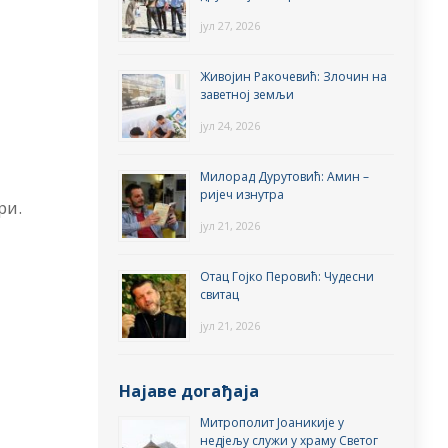
јул 27, 2026
т
Живојин Ракочевић: Злочин на
заветној земљи
јул 24, 2026
Милорад Дурутовић: Амин –
ријеч изнутра
ри.
јул 21, 2026
Отац Гојко Перовић: Чудесни
свитац
јул 21, 2026
Најаве догађаја
Митрополит Јоаникије у
недјељу служи у храму Светог