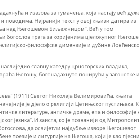
дахнућа и изазова за тумачења, која настају већ дуж
 и поводима. Најранији текст у овој књизи датира из
ња над Његошевом Биљежницом“. Већ у том
и богослов трага за коријенима цјелокупног Његоше
на религијско-философске димензије и дубине Ловћенск
 наслиједио славну катедру црногорских владика,
раћа Његошу, богонадахнуто понирући у загонетке 
шева“ (1911) Светог Николаја Велимировића, књига
чајније је дјело о религији Цетињског пустињака. 
античке литературе, античке драме, епа и философије 
ског језика“. И заиста, ко је позванији од Митрополи
 богослова, да освијетли најдубље изворе Његошевог
ене поезије и литургије на Његоша, који је као пјесни