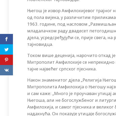
Његош је извор Амфилохијевог трајног на
од пола вијека, у различитим приликама
1963. године, под насловом „Размишља
младалачком раду двадесет петогодишњ
дјела, усредсређујући се, прије свега, 
тајновидца.
Током више деценија, нарочито откад је
Митрополит Амфилохије се непрекидно в
тајне највећег српског пјесника.
Након знаменитог дјела „Религија Њего
Митрополита Амфилохија о Његошу најзна
и сам каже: „Много је проучаван утицај 
Његоша, али не богослужбеног и литургиј
Амфилохија, и самог пјесника и великог
надахнућа. Он показује утицаје богослужб