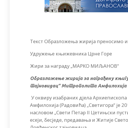
Текст Образложења жирија преносимо и
Удружење књижевника Црне Горе
Жири за награду „МАРКО МИЉАНОВ“
Образложење жирија за награђену књиг
тајновидац“ Митрополита Амфилохија 
У оквиру изабраних дјела Архиепископ
Амфилохија (Радовића) „Светигора“ је 20
насловом „Свети Петар II Цетињски пуст
есеји, бесједе, предавања и Житије Све
Ловћенског тајновидца.