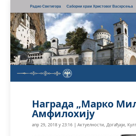
Радио Светигора
Саборни храм Христовог Васкрсења
Награда „Марко Ми
Амфилохију
апр 29, 2018 у 23:16
|
Актуелности
,
Догађаји
,
Кул