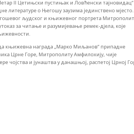
етар II Цетињски пустињак и Ловћенски тајновидац“
едне литературе о Његошу заузима јединствено мјесто.
гошевог људског и књижевног портрета Митрополи
оказ за читање и разумијевање ремек-дјела, које
књижевности.
о да књижевна награда „Марко Миљанов“ припадне
ика Црне Горе, Митрополиту Амфилохију, чије
ере чојства и јунаштва у данашњој, распетој Црној Го