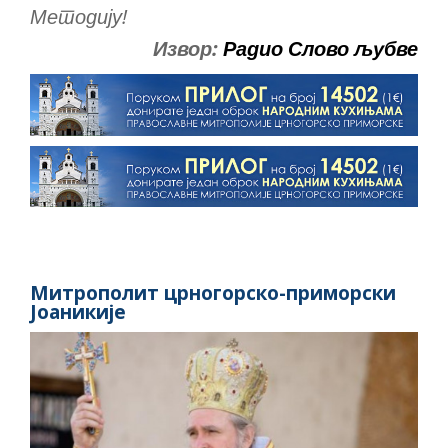
Методију!
Извор:
Радио Слово љубве
Митрополит црногорско-приморски
Јоаникије