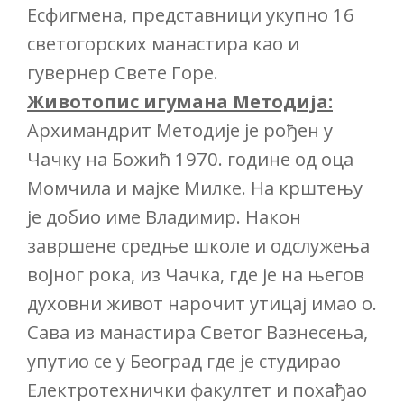
Есфигмена, представници укупно 16
светогорских манастира као и
гувернер Свете Горе.
Животопис игумана Методија:
Архимандрит Методије је рођен у
Чачку на Божић 1970. године од оца
Момчила и мајке Милке. На крштењу
је добио име Владимир. Након
завршене средње школе и одслужења
војног рока, из Чачка, где је на његов
духовни живот нарочит утицај имао о.
Сава из манастира Светог Вазнесења,
упутио се у Београд где је студирао
Електротехнички факултет и похађао