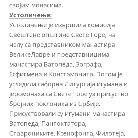
својим монасима.
Устоличење:
Устоличење је извршила комисија
Свештене општине Свете Горе, на
челу са представником манастира
ВеликеЛавре и представницима
манастира Ватопеда, Зографа,
Есфигмена и Констамонита. Потом је
уследила саборна Литургија игумана и
јеромонаха са Свете Горе уз присуство
бројних поклоника из Србије.
Присуствовали су игумани манастира
Ватопеда, Пантоктатора,
Ставрониките, Ксенофонта, Филотеја,