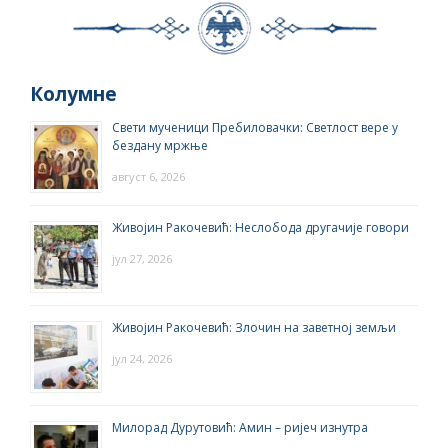
Колумне
Свети мученици Пребиловачки: Светлост вере у
бездану мржње
август 6, 2026
Живојин Ракочевић: Неслобода другачије говори
јул 27, 2026
Живојин Ракочевић: Злочин на заветној земљи
јул 24, 2026
Милорад Дурутовић: Амин – ријеч изнутра