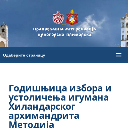
Годишњица избора и
устоличења игумана
Хиландарског
архимандрита
Методија