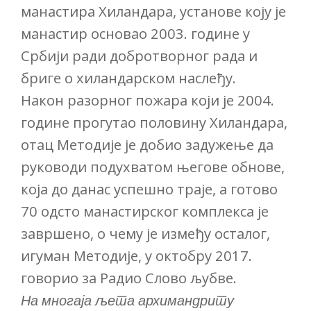
манастира Хиландара, установе коју је
манастир основао 2003. године у
Србији ради добротворног рада и
бриге о хиландарском наслеђу.
Након разорног пожара који је 2004.
године прогутао половину Хиландара,
отац Методије је добио задужење да
руководи подухватом његове обнове,
која до данас успешно траје, а готово
70 одсто манастирског комплекса је
завршено, о чему је између осталог,
игуман Методије, у октобру 2017.
говорио за Радио Слово љубве.
На многаја љета архимандриту