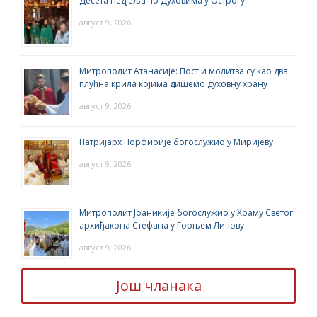
Десета недјеља по Духовима у Острогу
август 9, 2026
Митрополит Атанасије: Пост и молитва су као два
плућна крила којима дишемо духовну храну
август 9, 2026
Патријарх Порфирије богослужио у Миријеву
август 9, 2026
Митрополит Јоаникије богослужио у Храму Светог
архиђакона Стефана у Горњем Липову
август 9, 2026
Још чланака