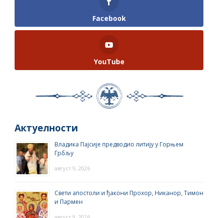
Facebook
YouTube
Актуелности
Владика Пајсије предводио литију у Горњем
Грбљу
август 9, 2026
Свети апостоли и ђакони Прохор, Никанор, Тимон
и Пармен
август 9, 2026