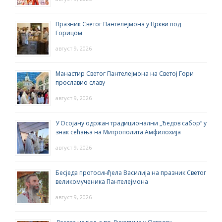
Празник Светог Пантелејмона у Цркви под
Горицом
август 9, 2026
Манастир Светог Пантелејмона на Светој Гори
прославио славу
август 9, 2026
У Осојану одржан традиционални „Ђедов сабор“ у
знак сећања на Митрополита Амфилохија
август 9, 2026
Бесједа протосинђела Василија на празник Светог
великомученика Пантелејмона
август 9, 2026