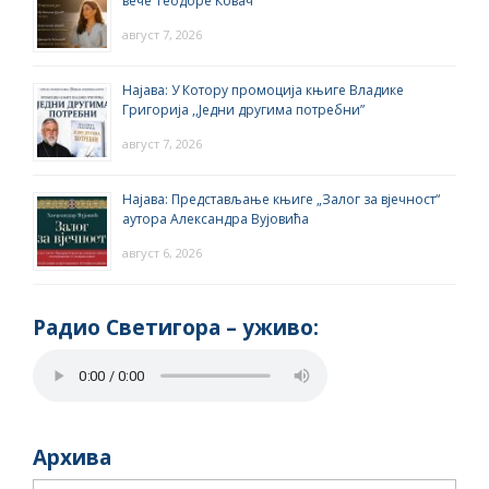
вече Теодоре Ковач
август 7, 2026
Најава: У Котору промоција књиге Владике
Григорија ,,Једни другима потребни”
август 7, 2026
Најава: Представљање књиге „Залог за вјечност“
аутора Александра Вујовића
август 6, 2026
Радио Светигора – yживо:
Архива