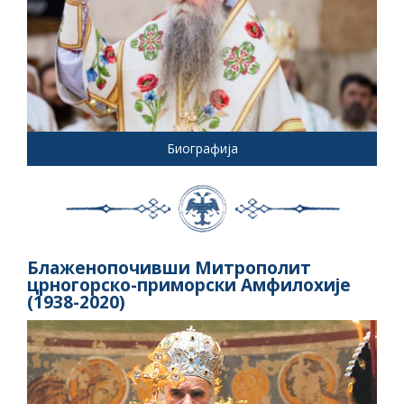
Биографија
Блаженопочивши Митрополит
црногорско-приморски Амфилохије
(1938-2020)