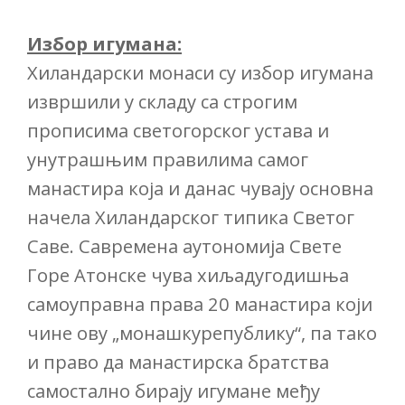
Избор игумана:
Хиландарски монаси су избор игумана
извршили у складу са строгим
прописима светогорског устава и
унутрашњим правилима самог
манастира која и данас чувају основна
начела Хиландарског типика Светог
Саве. Савремена аутономија Свете
Горе Атонске чува хиљадугодишња
самоуправна права 20 манастира који
чине ову „монашкурепублику“, па тако
и право да манастирска братства
самостално бирају игумане међу