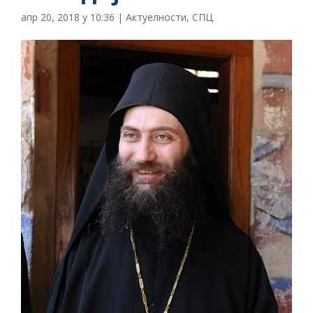
апр 20, 2018 у 10:36
|
Актуелности
,
СПЦ