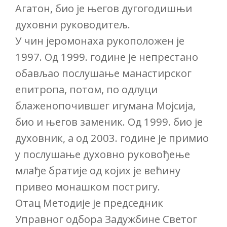
Агатон, био је његов дугогодишњи
духовни руководитељ.
У чин јеромонаха рукоположен је
1997. Од 1999. године је непрестано
обављао послушање манастирског
епитропа, потом, по одлуци
блаженопочившег игумана Мојсија,
био и његов заменик. Од 1999. био је
духовник, а од 2003. године је примио
у послушање духовно руковођење
млађе братије од којих је већину
привео монашком постригу.
Отац Методије је председник
Управног одбора Задужбине Светог