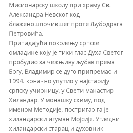
Мисионарску школу при храму Св.
Александра Невског код
блаженошпочившег проте Љубодрага
Петровића.
Припадајући поколењу српске
омладине коју је тихи глас Духа Светог
пробудио за чежњиву љубав према
Богу, Владимир се дуго припремао и
1994. коначно упутио у најстарију
српску учионицу, у Свети манастир
Хиландар. У монашку схиму, под
именом Методије, постригао га је
хиландарски игуман Мојсије. Угледни
хиландарски старац и духовник