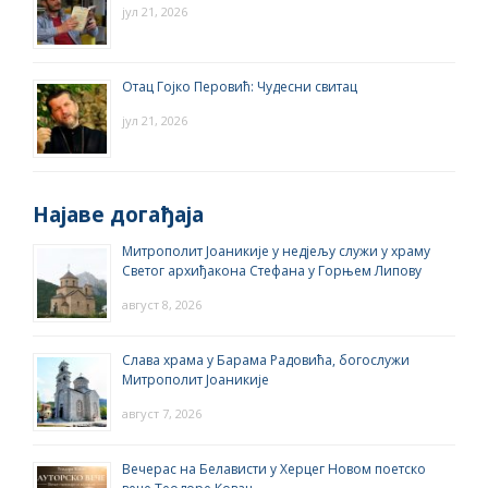
јул 21, 2026
Отац Гојко Перовић: Чудесни свитац
јул 21, 2026
Најаве догађаја
Митрополит Јоаникије у недјељу служи у храму
Светог архиђакона Стефана у Горњем Липову
август 8, 2026
Слава храма у Барама Радовића, богослужи
Митрополит Јоаникије
август 7, 2026
Вечерас на Белависти у Херцег Новом поетско