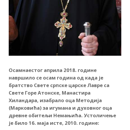
Осамнаестог априла 2018. године
навршило се осам година од када је
братство Свете српске царске Лавре са
Свете Горе Атонске, Манастира
Хиландара, изабрало оца Методија
(Марковића) за игумана и духовног оца
древне обитељи Немањића. Устоличење
је било 16. маја исте, 2010. године: