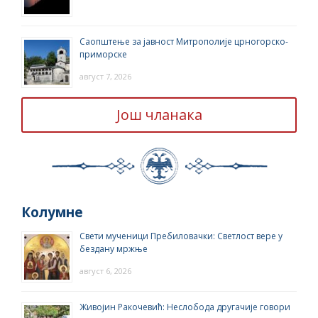
Саопштење за јавност Митрополије црногорско-
приморске
август 7, 2026
Још чланака
Колумне
Свети мученици Пребиловачки: Светлост вере у
бездану мржње
август 6, 2026
Живојин Ракочевић: Неслобода другачије говори