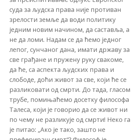
суда за људска права није противан
зрелости земље да води политику
једним новим начином, да саставља, а
не да ломи. Надам се да ћемо једног
лепог, сунчаног дана, имати државу за
све грађане и пружену руку свакоме,
да ће, са аспекта људских права и
слободе, доћи живот за све, који ће се
разликовати од смрти. До тада, гласом
трубе, помињаћемо досетку философа
Талеса, који је говорио да се живот ни
по чему не разликује од смрти! Неко га
је питао: „Ако је тако, зашто не
преферираш смрт“? Философ је