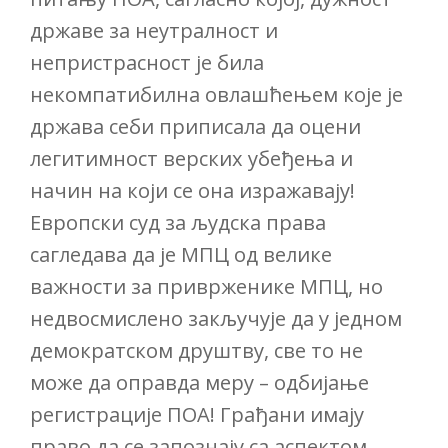
државе за неутралност и
непристрасност је била
некомпатибилна овлашћењем које је
држава себи приписала да оцени
легитимност верских убеђења и
начин на који се она изражавају!
Европски суд за људска права
сагледава да је МПЦ од велике
важности за приврженике МПЦ, но
недвосмислено закључује да у једном
демократском друштву, све то не
може да оправда меру – одбијање
регистрације ПОА! Грађани имају
право да се запознају са аспектом