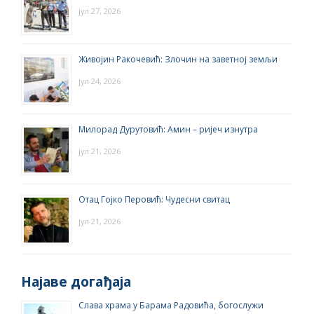
јул 27, 2026
Живојин Ракочевић: Злочин на заветној земљи
јул 24, 2026
Милорад Дурутовић: Амин – ријеч изнутра
јул 21, 2026
Отац Гојко Перовић: Чудесни свитац
јул 21, 2026
Најаве догађаја
Слава храма у Барама Радовића, богослужи