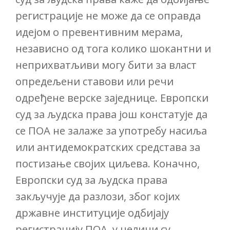
регистрације не може да се оправда
идејом о превентивним мерама,
независно од тога колико шокантни и
неприхватљиви могу бити за власт
опредељени ставови или речи
одређене верске заједнице. Европски
суд за људска права још констатује да
се ПОА не залаже за употребу насиља
или антидемократских средстава за
постизање својих циљева. Коначно,
Европски суд за људска права
закључује да разлози, због којих
државне институције одбијају
регистрацију ПОА, у целини су