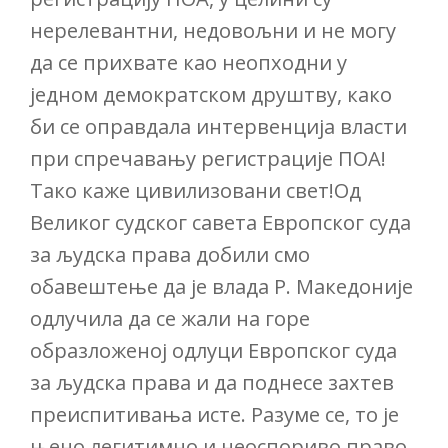
нерелевантни, недовољни и не могу
да се прихвате као неопходни у
једном демократском друштву, како
би се оправдала интервенција власти
при спречавању регистрације ПОА!
Тако каже цивилизовани свет!
Од
Великог судског савета Европског суда
за људска права добили смо
обавештење да је влада Р. Македоније
одлучила да се жали на горе
образложеној одлуци Европског суда
за људска права и да поднесе захтев
преиспитивања исте. Разуме се, то је
њено легитимно и неоспориво право.