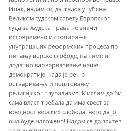
Ипак, надам се, да жалба упућена
Великом судском савету Европског
суда за људска права не значи
истовремено и стопирање
унутрашњих реформских процеса по
питању верске слободе, па тиме и
додатно варваризовање наше
демократије, када је реч о
остваривању и поштовању
религијског плурализма. Мислим да би
сама власт требала да има свест за
вредност верских слобода, него да јој
она буде наложена! Надам се да захтев
за преиспитивање одлуке Европског