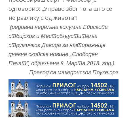
одговорио: „Управо због тога што се
не разликује од живота“!
(редовна недељна колумна Епископа
стбијског и Местобљуститеља
струмичког Давида за најтиражније
дневне скопске новине „Слободен
Печат“, објављена 8. Марта 2018. год.)
Превод са македонског Поуке.орг