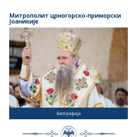
Митрополит црногорско-приморски
Јоаникије
Биографија