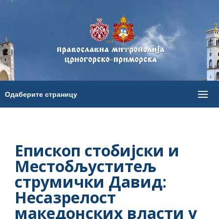
Епископ стобијски и
Местобљуститељ
струмички Давид:
Несазрелост
македонских власти у