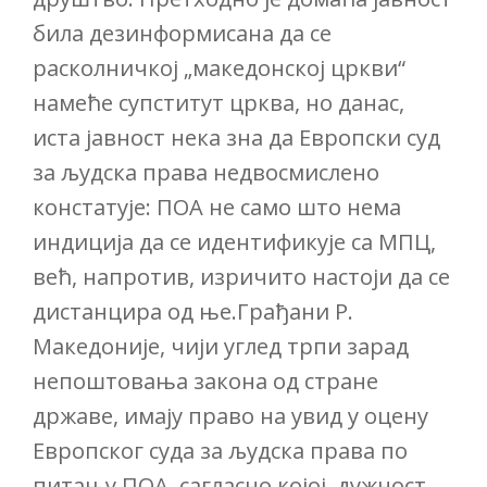
била дезинформисана да се
расколничкој „македонској цркви“
намеће супститут црква, но данас,
иста јавност нека зна да Европски суд
за људска права недвосмислено
констатује: ПОА не само што нема
индиција да се идентификује са МПЦ,
већ, напротив, изричито настоји да се
дистанцира од ње.
Грађани Р.
Македоније, чији углед трпи зарад
непоштовања закона од стране
државе, имају право на увид у оцену
Европског суда за људска права по
питању ПОА, сагласно којој, дужност