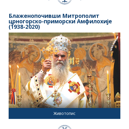
Блаженопочивши Митрополит
црногорско-приморски Амфилохије
(1938-2020)
Животопис