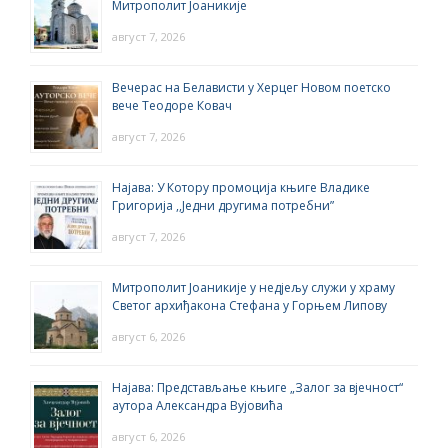
Митрополит Јоаникије
август 7, 2026
Вечерас на Белависти у Херцег Новом поетско
вече Теодоре Ковач
август 7, 2026
Најава: У Котору промоција књиге Владике
Григорија ,,Једни другима потребни”
август 7, 2026
Митрополит Јоаникије у недјељу служи у храму
Светог архиђакона Стефана у Горњем Липову
август 6, 2026
Најава: Представљање књиге „Залог за вјечност“
аутора Александра Вујовића
август 6, 2026