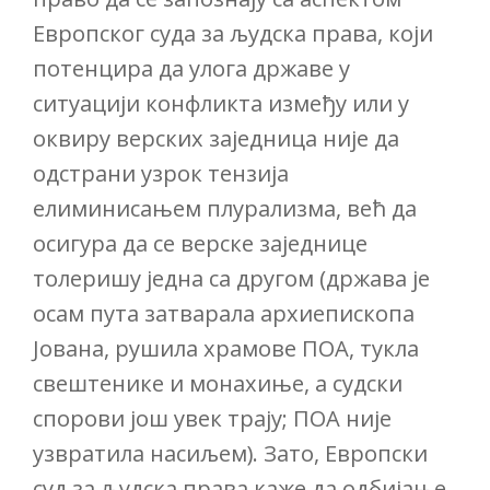
Европског суда за људска права, који
потенцира да улога државе у
ситуацији конфликта између или у
оквиру верских заједница није да
одстрани узрок тензија
елиминисањем плурализма, већ да
осигура да се верске заједнице
толеришу једна са другом (држава је
осам пута затварала архиепископа
Јована, рушила храмове ПОА, тукла
свештенике и монахиње, а судски
спорови још увек трају; ПОА није
узвратила насиљем). Зато, Европски
суд за људска права каже да одбијање