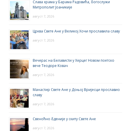
Слава храма у Барама Радовића, богослужи
Митрополит Јоаникије
август 7, 2026
Црква Свете Ане у Великој Хочи прославила славу
август 7, 2026
Вечерас на Белависти у Херцег Новом поетско
вече Теодоре Ковач
август 7, 2026
Манастир Свете Ане у Доњој Вријесци прославио
славу
август 7, 2026
Свеноћно бденије у скиту Свете Ане
август 7, 2026