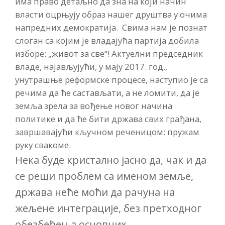
има право детаљно да зна на који начин
власти оцрњују образ нашег друштва у очима
напредних демократија. Свима нам је познат
слоган са којим је владајућа партија добила
изборе: „живот за све“! Актуелни председник
владе, најављујући, у мају 2017. год.,
унутрашње реформске процесе, наступио је са
речима да ће састављати, а не ломити, да је
земља зрела за вођење новог начина
политике и да ће бити држава свих грађана,
завршавајући кључном реченицом: пружам
руку свакоме.
Нека буде кристално јасно да, чак и да
се реши проблем са именом земље,
држава неће моћи да рачуна на
жељене интеграције, без претходног
обезбеђења основних