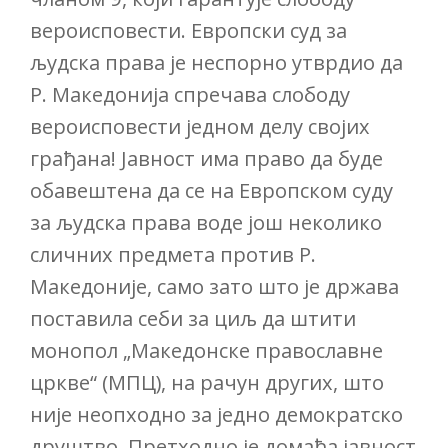
вероисповести. Европски суд за
људска права је неспорно утврдио да
Р. Македонија спречава слободу
вероисповести једном делу својих
грађана! Јавност има право да буде
обавештена да се на Европском суду
за људска права воде још неколико
сличних предмета против Р.
Македоније, само зато што је држава
поставила себи за циљ да штити
монопол „Македонске православне
цркве“ (МПЦ), на рачун других, што
није неопходно за једно демократско
друштво. Претходно је домаћа јавност