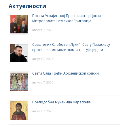
Актуелности
Посета Украјинској Православној Цркви
Митрополита немачког Григорија
август 7, 2026
Свештеник Слободан Лукић: Свету Параскеву
прослављамо молитвом, а не сујевјерјем
август 7, 2026
Свети Сава Трећи Архиепископ српски
август 7, 2026
Преподобна мученица Параскева
август 7, 2026