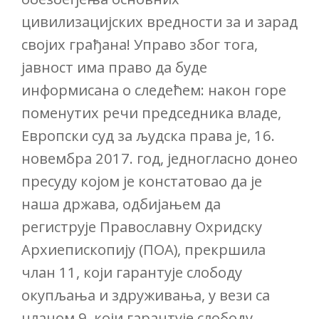
цивилизацијских вредности за и зарад
својих грађана! Управо због тога,
јавност има право да буде
информисана о следећем: након горе
поменутих речи председника владе,
Европски суд за људска права је, 16.
новембра 2017. год, једногласно донео
пресуду којом је констатовао да је
наша држава, одбијањем да
региструје Православну Охридску
Архиепископију (ПОА), прекршила
члан 11, који гарантује слободу
окупљања и здруживања, у вези са
чланом 9, који гарантује слободу