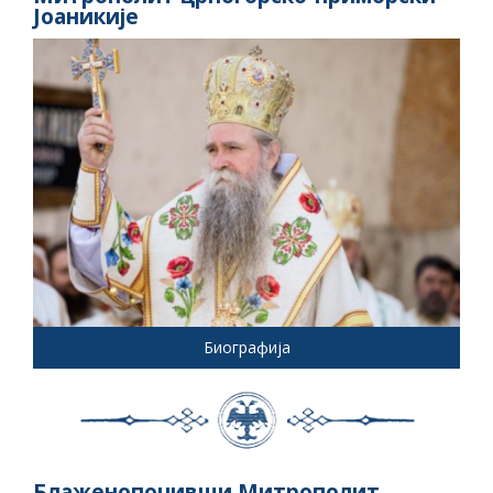
Јоаникије
Биографија
Блаженопочивши Митрополит