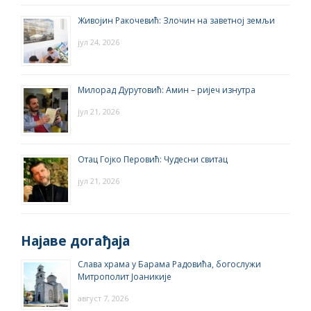
Живојин Ракочевић: Злочин на заветној земљи
јул 24, 2026
Милорад Дурутовић: Амин – ријеч изнутра
јул 21, 2026
Отац Гојко Перовић: Чудесни свитац
јул 21, 2026
Најаве догађаја
Слава храма у Барама Радовића, богослужи
Митрополит Јоаникије
август 7, 2026