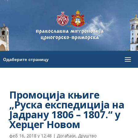
Промоција књиге
„Руска експедиција на
Јадрану 1806 – 1807.“ у
Херцег Новом
феб 16, 2018 у 12:48
|
Догађаји
,
Друштво