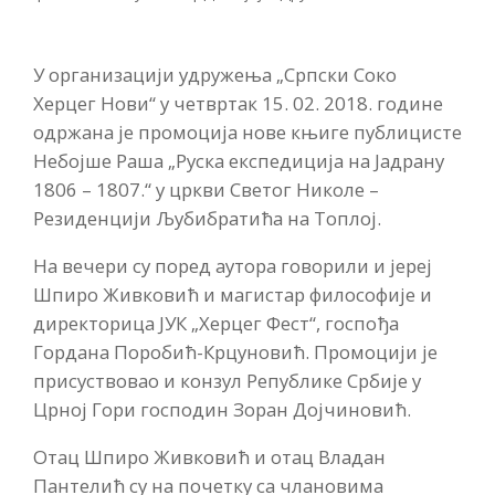
У организацији удружења „Српски Соко
Херцег Нови“ у четвртак 15. 02. 2018. године
одржана је промоција нове књиге публицисте
Небојше Раша „Руска експедиција на Јадрану
1806 – 1807.“ у цркви Светог Николе –
Резиденцији Љубибратића на Топлој.
На вечери су поред аутора говорили и јереј
Шпиро Живковић и магистар философије и
директорица ЈУК „Херцег Фест“, госпођа
Гордана Поробић-Крцуновић. Промоцији је
присуствовао и конзул Републике Србије у
Црној Гори господин Зоран Дојчиновић.
Отац Шпиро Живковић и отац Владан
Пантелић су на почетку са члановима