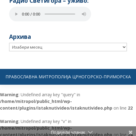
Радио Светигора – yживо:
Архива
Архива
ПРАВОСЛАВНА МИТРОПОЛИЈА ЦРНОГОРСКО-ПРИМОРСКА
Warning
: Undefined array key "query" in
/home/mitropol/public_html/wp-
content/plugins/istaknutivideo/istaknutivideo.php
on line
22
Warning
: Undefined array key "v" in
/home/mitropol/public_html/wp-
Подијели чланак
content/plugins/istaknutivideo/istaknutivideo.php
on line
24