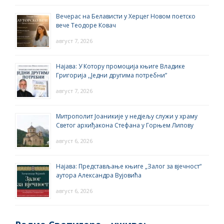
Вечерас на Белависти у Херцег Новом поетско
вече Теодоре Ковач
август 7, 2026
Најава: У Котору промоција књиге Владике
Григорија ,,Једни другима потребни”
август 7, 2026
Митрополит Јоаникије у недјељу служи у храму
Светог архиђакона Стефана у Горњем Липову
август 6, 2026
Најава: Представљање књиге „Залог за вјечност“
аутора Александра Вујовића
август 6, 2026