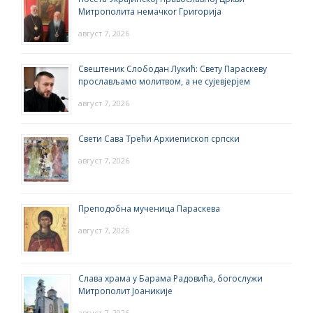
Митрополита немачког Григорија
август 7, 2026
Свештеник Слободан Лукић: Свету Параскеву
прослављамо молитвом, а не сујевјерјем
август 7, 2026
Свети Сава Трећи Архиепископ српски
август 7, 2026
Преподобна мученица Параскева
август 7, 2026
Слава храма у Барама Радовића, богослужи
Митрополит Јоаникије
август 7, 2026