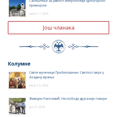
Саопштење за јавност Митрополије црногорско-
приморске
август 7, 2026
Још чланака
Колумне
Свети мученици Пребиловачки: Светлост вере у
бездану мржње
август 6, 2026
Живојин Ракочевић: Неслобода другачије говори
јул 27, 2026