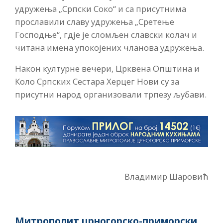
удружења „Српски Соко“ и са присутнима
прославили славу удружења „Сретење
Господње“, гдје је сломљен славски колач и
читана имена упокојених чланова удружења.
Након културне вечери, Црквена Општина и
Коло Српских Сестара Херцег Нови су за
присутни народ организовали трпезу љубави.
Владимир Шаровић
Митрополит црногорско-приморски