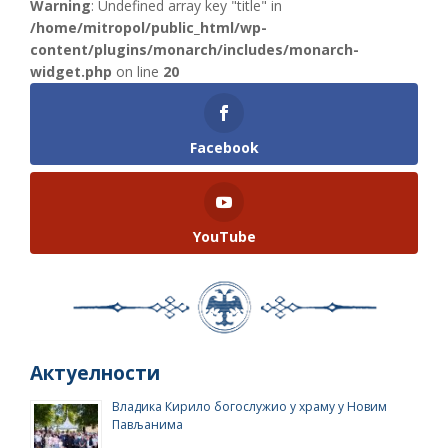
Warning
: Undefined array key "title" in
/home/mitropol/public_html/wp-
content/plugins/monarch/includes/monarch-
widget.php
on line
20
Facebook
YouTube
Актуелности
Владика Кирило богослужио у храму у Новим
Пављанима