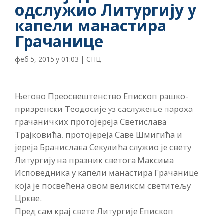
одслужио Литургију у
капели манастира
Грачанице
феб 5, 2015 у 01:03
|
СПЦ
Његово Преосвештенство Епископ рашко-
призренски Теодосије уз саслужење пароха
грачаничких протојереја Светислава
Трајковића, протојереја Саве Шмигића и
јереја Бранислава Секулића служио је свету
Литургију на празник светога Максима
Исповедника у капели манастира Грачанице
која је посвећена овом великом светитељу
Цркве.
Пред сам крај свете Литургије Епископ