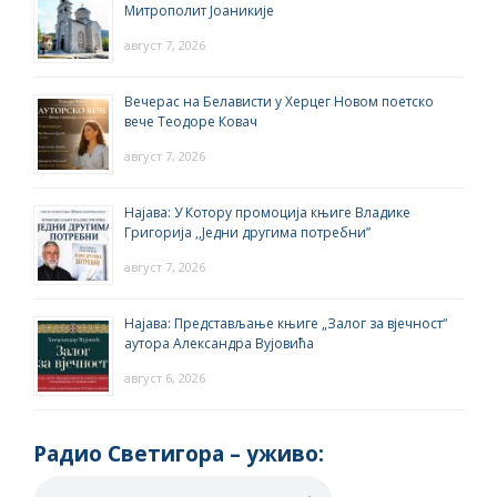
Митрополит Јоаникије
август 7, 2026
Вечерас на Белависти у Херцег Новом поетско
вече Теодоре Ковач
август 7, 2026
Најава: У Котору промоција књиге Владике
Григорија ,,Једни другима потребни”
август 7, 2026
Најава: Представљање књиге „Залог за вјечност“
аутора Александра Вујовића
август 6, 2026
Радио Светигора – yживо: