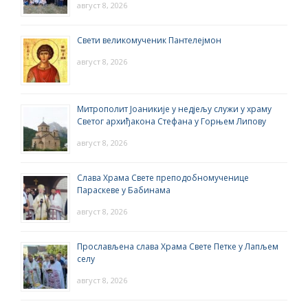
август 8, 2026
Свети великомученик Пантелејмон
август 8, 2026
Митрополит Јоаникије у недјељу служи у храму
Светог архиђакона Стефана у Горњем Липову
август 8, 2026
Слава Храма Свете преподобномученице
Параскеве у Бабинама
август 8, 2026
Прослављена слава Храма Свете Петке у Лапљем
селу
август 8, 2026