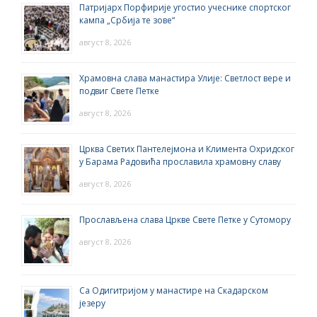
Патријарх Порфирије угостио учеснике спортског
кампа „Србија те зове“
август 8, 2026
Храмовна слава манастира Улије: Светлост вере и
подвиг Свете Петке
август 8, 2026
Црква Светих Пантелејмона и Климента Охридског
у Барама Радовића прославила храмовну славу
август 8, 2026
Прослављена слава Цркве Свете Петке у Сутомору
август 8, 2026
Са Одигитријом у манастире на Скадарском
језеру