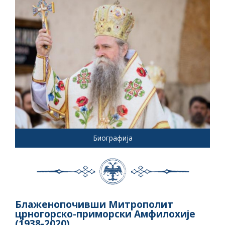
Биографија
Блаженопочивши Митрополит
црногорско-приморски Амфилохије
(1938-2020)