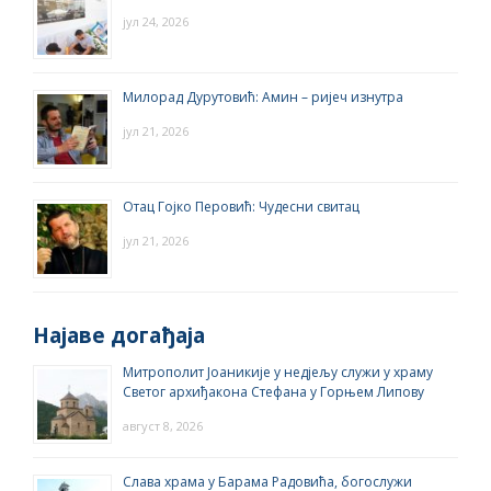
јул 24, 2026
Милорад Дурутовић: Амин – ријеч изнутра
јул 21, 2026
Отац Гојко Перовић: Чудесни свитац
јул 21, 2026
Најаве догађаја
Митрополит Јоаникије у недјељу служи у храму
Светог архиђакона Стефана у Горњем Липову
август 8, 2026
Слава храма у Барама Радовића, богослужи