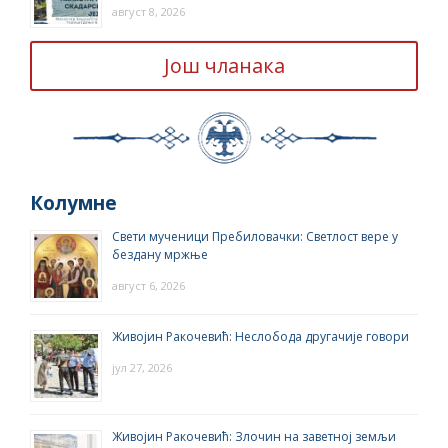
август 8, 2026
Још чланака
Колумне
Свети мученици Пребиловачки: Светлост вере у
бездану мржње
август 6, 2026
Живојин Ракочевић: Неслобода другачије говори
јул 27, 2026
Живојин Ракочевић: Злочин на заветној земљи