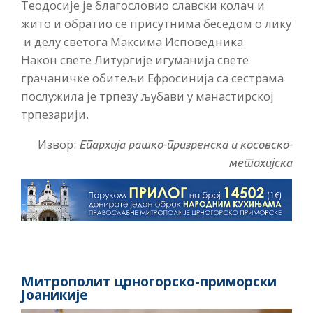
Теодосије је благословио славски колач и
жито и обратио се присутнима беседом о лику
и делу светога Максима Исповедника.
Након свете Литургије игуманија свете
грачаничке обитељи Ефросинија са сестрама
послужила је трпезу љубави у манастирској
трпезарији.
Извор:
Епархија рашко-призренска и косовско-
метохијска
Митрополит црногорско-приморски
Јоаникије