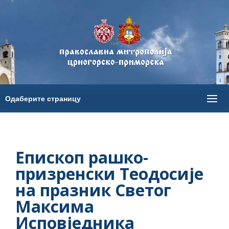
Епископ рашко-
призренски Теодосије
на празник Светог
Максима
Исповједника