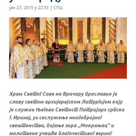
јан 27, 2015 у 22:33
|
СПЦ
Храм Светог Саве на Врачару прославио је
славу светом архијерејском Литургијом коју
је служио Његова Светост Патријарх српски
г. Иринеј, уз саслужење многобројног
свештенства, појање хора „Мокрањац“ и
молитвено учешће благочестивог верног