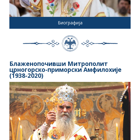
Биографија
Блаженопочивши Митрополит
црногорско-приморски Амфилохије
(1938-2020)