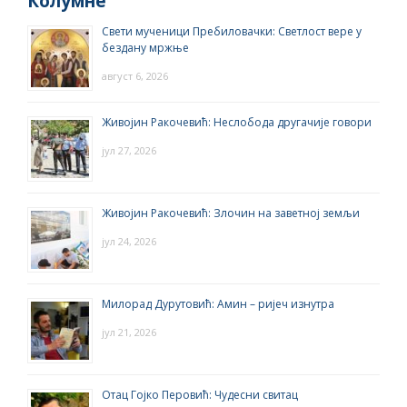
Колумне
Свети мученици Пребиловачки: Светлост вере у
бездану мржње
август 6, 2026
Живојин Ракочевић: Неслобода другачије говори
јул 27, 2026
Живојин Ракочевић: Злочин на заветној земљи
јул 24, 2026
Милорад Дурутовић: Амин – ријеч изнутра
јул 21, 2026
Отац Гојко Перовић: Чудесни свитац