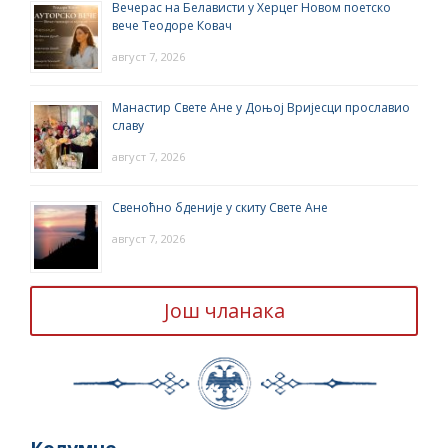
Вечерас на Белависти у Херцег Новом поетско
вече Теодоре Ковач
август 7, 2026
Манастир Свете Ане у Доњој Вријесци прославио
славу
август 7, 2026
Свеноћно бденије у скиту Свете Ане
август 7, 2026
Још чланака