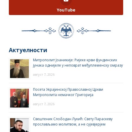
YouTube
Актуелности
Митрополит Јоаникије: Ријеке крви фундинских
јунака однијеле у неповрат међуплеменску омразу
август 7, 2026
Посета Украјинској Православној Цркви
Митрополита немачког Григорија
август 7, 2026
Свештеник Слободан Лукић: Свету Параскеву
прослављамо молитвом, а не сујевјерјем