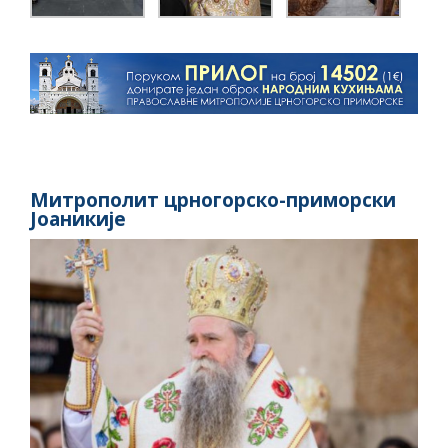
Митрополит црногорско-приморски
Јоаникије