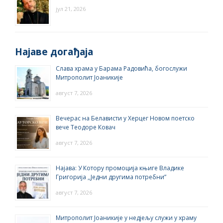
јул 21, 2026
Најаве догађаја
Слава храма у Барама Радовића, богослужи
Митрополит Јоаникије
август 7, 2026
Вечерас на Белависти у Херцег Новом поетско
вече Теодоре Ковач
август 7, 2026
Најава: У Котору промоција књиге Владике
Григорија ,,Једни другима потребни”
август 7, 2026
Митрополит Јоаникије у недјељу служи у храму