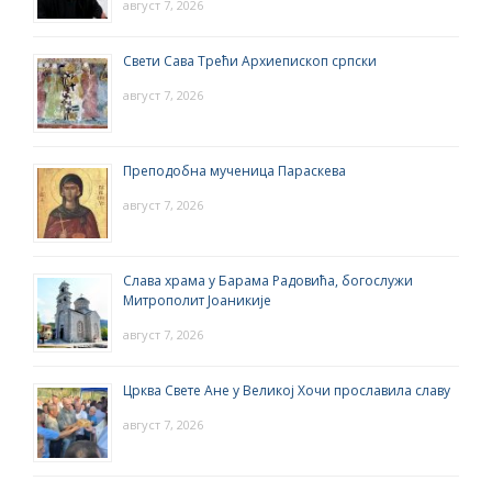
август 7, 2026
Свети Сава Трећи Архиепископ српски
август 7, 2026
Преподобна мученица Параскева
август 7, 2026
Слава храма у Барама Радовића, богослужи
Митрополит Јоаникије
август 7, 2026
Црква Свете Ане у Великој Хочи прославила славу
август 7, 2026