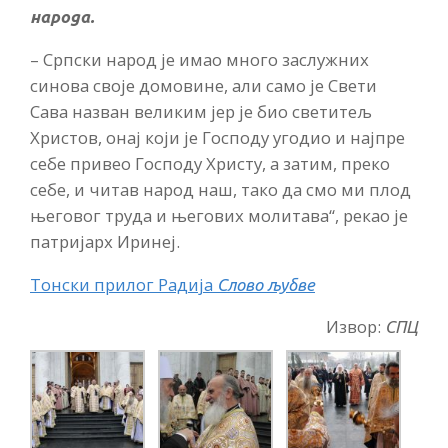
народа.
– Српски народ је имао много заслужних
синова своје домовине, али само је Свети
Сава назван великим јер је био светитељ
Христов, онај који је Господу угодио и најпре
себе привео Господу Христу, а затим, преко
себе, и читав народ наш, тако да смо ми плод
његовог труда и његових молитава“, рекао је
патријарх Иринеј.
Тонски прилог Радија
Слово љубве
Извор:
СПЦ