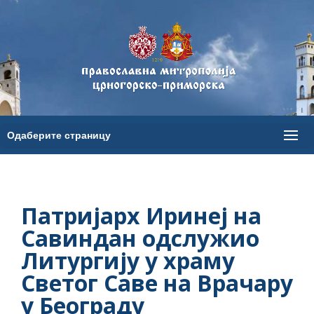
Патријарх Иринеј на
Савиндан одслужио
Литургију у храму
Светог Саве на Врачару
у Београду