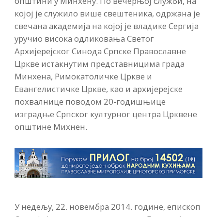
општини у Минхену. По вечерњој служби, на
којој је служило више свештеника, одржана је
свечана академија на којој је владике Сергија
уручио висока одликовања Светог
Архијерејског Синода Српске Православне
Цркве истакнутим представницима града
Минхена, Римокатоличке Цркве и
Евангелистичке Цркве, као и архијерејске
похвалнице поводом 20-годишњице
изградње Српског културног центра Црквене
општине Михнен.
У недељу, 22. новембра 2014. године, епископ