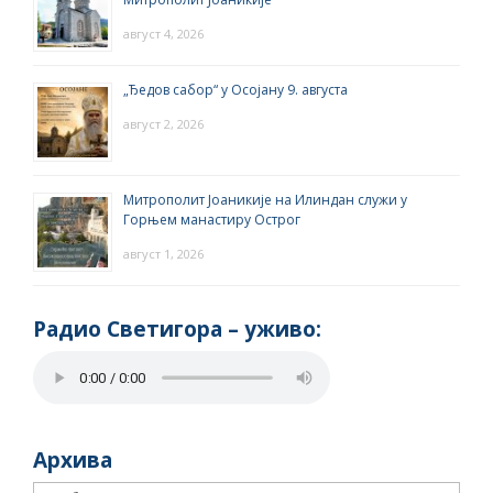
август 4, 2026
„Ђедов сабор“ у Осојану 9. августа
август 2, 2026
Митрополит Јоаникије на Илиндан служи у
Горњем манастиру Острог
август 1, 2026
Радио Светигора – yживо:
Архива
Архива