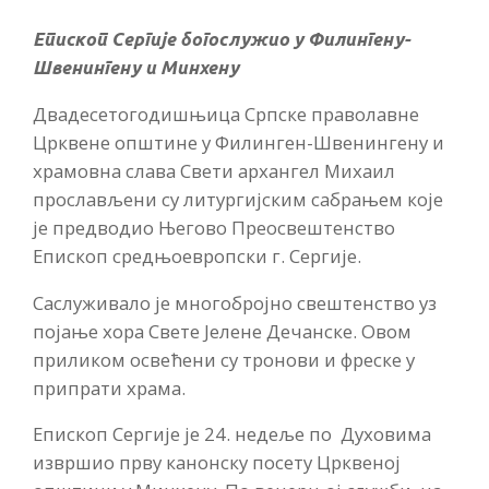
Епископ Сергије богослужио у Филингену-
Швенингену и Минхену
Двадесетогодишњица Српске праволавне
Црквене општине у Филинген-Швенингену и
храмовна слава Свети архангел Михаил
прослављени су литургијским сабрањем које
је предводио Његово Преосвештенство
Епископ средњоевропски г. Сергије.
Саслуживало је многобројно свештенство уз
појање хора Свете Јелене Дечанске. Овом
приликом освећени су тронови и фреске у
припрати храма.
Епископ Сергије је 24. недеље по Духовима
извршио прву канонску посету Црквеној