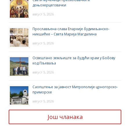
доњохерцеговачки
август 5, 2026
Прослављена слава Епархије будимљанско-
никшићке – Света Марија Магдалина
август 5, 2026
Освештано земљиште за будући храм у Бобову
код Пљеваља
август 5, 2026
Саопштење за јавност Митрополије црногорско-
приморске
август 5, 2026
Још чланака