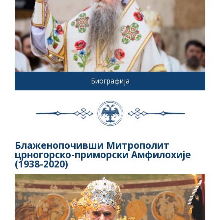
Биографија
Блаженопочивши Митрополит
црногорско-приморски Амфилохије
(1938-2020)