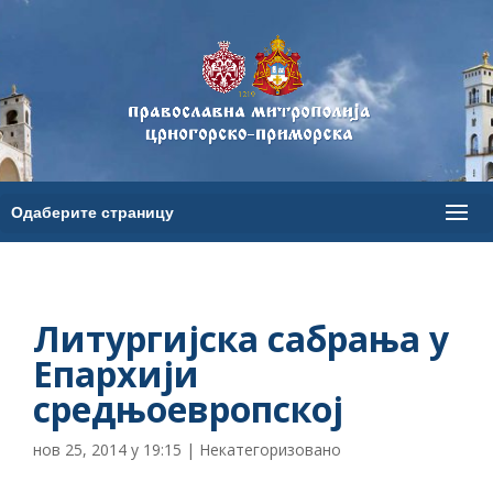
Литургијска сабрања у
Епархији
средњоевропској
нов 25, 2014 у 19:15
| Некатегоризовано