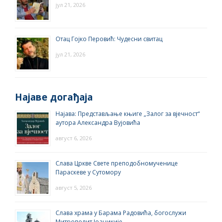
јул 21, 2026
Отац Гојко Перовић: Чудесни свитац
јул 21, 2026
Најаве догађаја
Најава: Представљање књиге „Залог за вјечност“
аутора Александра Вујовића
август 6, 2026
Слава Цркве Свете преподобномученице
Параскеве у Сутомору
август 5, 2026
Слава храма у Барама Радовића, богослужи
Митрополит Јоаникије