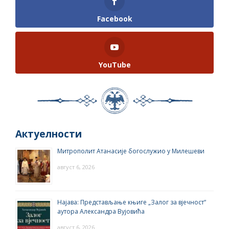
Facebook
YouTube
Актуелности
Митрополит Атанасије богослужио у Милешеви
август 6, 2026
Најава: Представљање књиге „Залог за вјечност“
аутора Александра Вујовића
август 6, 2026