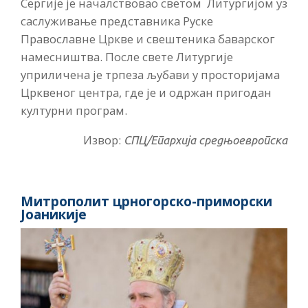
Сергије је началствовао светом Литургијом уз
саслуживање представника Руске
Православне Цркве и свештеника баварског
намесништва. После свете Литургије
уприличена је трпеза љубави у просторијама
Црквеног центра, где је и одржан пригодан
културни програм.
Извор:
СПЦ/Епархија средњоевропска
Митрополит црногорско-приморски
Јоаникије