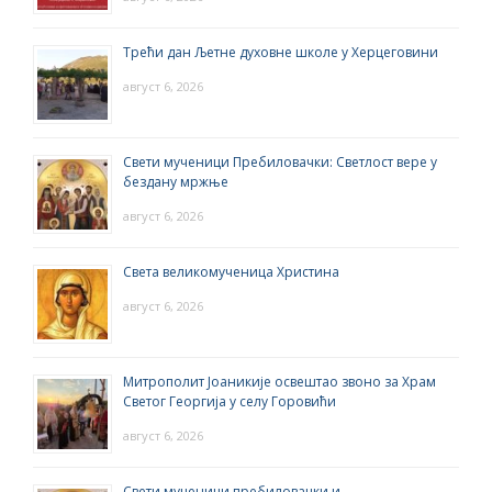
Трећи дан Љетне духовне школе у Херцеговини
август 6, 2026
Свети мученици Пребиловачки: Светлост вере у
бездану мржње
август 6, 2026
Света великомученица Христина
август 6, 2026
Митрополит Јоаникије освештао звоно за Храм
Светог Георгија у селу Горовићи
август 6, 2026
Свети мученици пребиловачки и