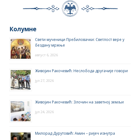
Колумне
Свети мученици Пребиловачки: Светлост вере у
бездану мржње
август 6, 2026
Живојин Ракочевић: Неслобода другачије говори
јул 27, 2026
Живојин Ракочевић: Злочин на заветној земљи
јул 24, 2026
Милорад Дурутовић: Амин – ријеч изнутра